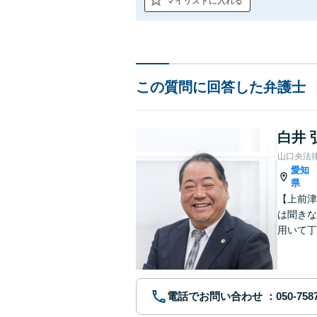
マイリストに入れる
この質問に回答した弁護士
白井 
山口央法
愛知
県
【上前津
は聞きな
用いて丁
決策は何
す。
電話でお問い合わせ