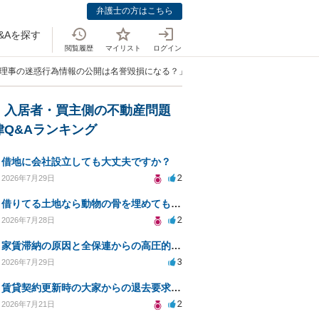
弁護士の方はこちら
&Aを探す
閲覧履歴
マイリスト
ログイン
ン理事の迷惑行為情報の公開は名誉毀損になる？」
・入居者・買主側の不動産問題
律Q&Aランキング
借地に会社設立しても大丈夫ですか？
2
2026年7月29日
借りてる土地なら動物の骨を埋めても大丈夫ですか？
2
2026年7月28日
家賃滞納の原因と全保連からの高圧的対応への対策は？
3
2026年7月29日
賃貸契約更新時の大家からの退去要求への法的対応方法は？
2
2026年7月21日