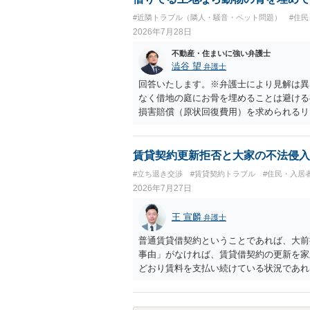
り、立ち退きを迫る材料に使ったりする可
#近隣トラブル（隣人・騒音・ペット問題）
#住
2026年7月28日
不動産・住まいに強い弁護士
澁谷 望
弁護士
回答いたします。※弁護士により見解は異
なく借地の庭にお骨を埋めることは避ける
損害賠償（原状回復費用）を求められるリ
体は墓地埋葬法違反や不法投棄には該当し
有者は質問者様であっても、土地の所有権
める行為は、他人の所有権を侵害する行為
賃貸契約更新拒否と大家の不法侵入
いのが私見です。 どうしてもお近くで供
#立ち退き交渉
#賃貸契約トラブル
#住民・入居
直接埋めずに大きめの鉢植え等で供養する
2026年7月27日
確実かと思います。
王 宣麟
弁護士
普通賃貸借契約ということであれば、大前
事由」がなければ、賃貸借契約の更新を家
どおり賃料を支払い続けている状況であれ
に正当事由に当たるとは思えませんので、
渉の中で、一定の金銭をもらえれば退去に
人の許可なく無断で賃貸人が入室する行為