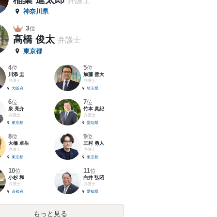
弁護士
神奈川県
3
位
髙橋 俊太
弁護士
東京都
4
5
位
位
川添 圭
加藤 善大
弁護士
弁護士
大阪府
埼玉県
6
7
位
位
泉 亮介
竹本 真紀
弁護士
弁護士
東京都
愛知県
8
9
位
位
大橋 卓生
三村 勇人
弁護士
弁護士
東京都
東京都
10
11
位
位
小杉 和
白井 弘昭
弁護士
弁護士
京都府
愛知県
もっと見る