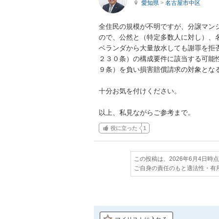
愛知県
>
名古屋市中区
全住民の規模が不明ですが、分譲マン
ので、公然と（特定多数人に対し）、
ベランダから大量放水しても謝罪を拒
２３０条）の構成要件に該当する可能
９条）を負い損害賠償請求の対象となる
十分お気を付けください。

以上、私見ながらご参考まで。
役に立った
1
この投稿は、2026年6月4日時
ご自身の責任のもと適法性・有