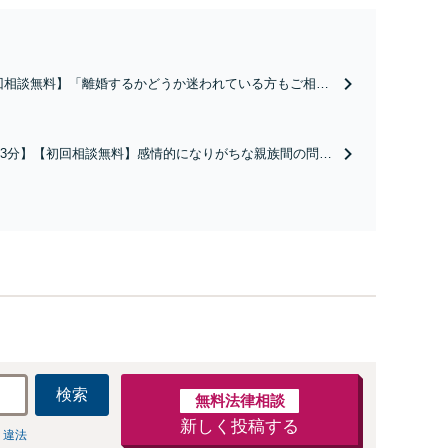
回相談無料】「離婚するかどうか迷われている方もご相談
親権問題や財産分与、慰謝料請求など複雑な課題も、依頼
の状況や希望に合わせた解決策を共に考え、一貫してサポ
いたします。「熟年離婚のご相談もお任せください」【休
3分】【初回相談無料】感情的になりがちな親族間の問題
夜間相談可】
根拠に基づいた公平な解決を目指します。「遺言書作
ポートもお任せ／依頼者さまの想いを大切に、次世代へ
産承継をお手伝いします」【休日・夜間相談可】
検索
無料法律相談
新しく投稿する
 違法