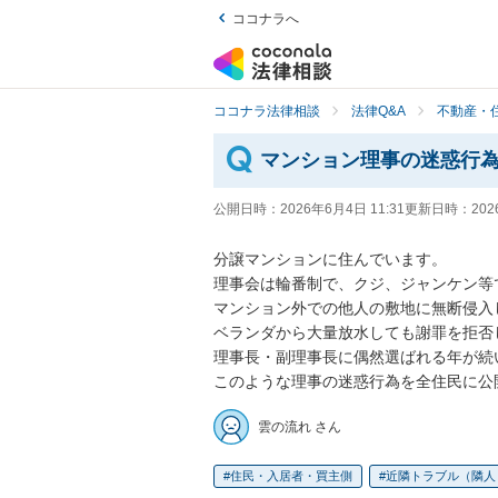
ココナラへ
ココナラ法律相談
法律Q&A
不動産・
マンション理事の迷惑行
公開日時：
2026年6月4日 11:31
更新日時：
202
分譲マンションに住んでいます。

理事会は輪番制で、クジ、ジャンケン等
マンション外での他人の敷地に無断侵入し
ベランダから大量放水しても謝罪を拒否
理事長・副理事長に偶然選ばれる年が続い
このような理事の迷惑行為を全住民に公
雲の流れ さん
住民・入居者・買主側
近隣トラブル（隣人