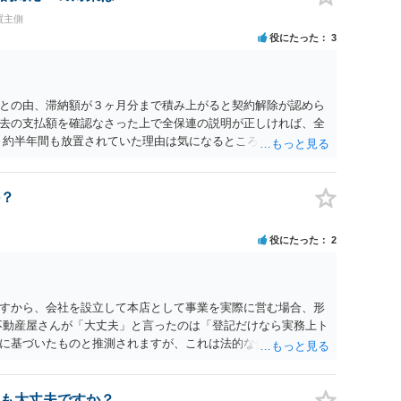
買主側
役にたった
3
との由、滞納額が３ヶ月分まで積み上がると契約解除が認めら
去の支払額を確認なさった上で全保連の説明が正しければ、全
 約半年間も放置されていた理由は気になるところですが、中身
？
役にたった
2
すから、会社を設立して本店として事業を実際に営む場合、形
不動産屋さんが「大丈夫」と言ったのは「登記だけなら実務上ト
に基づいたものと推測されますが、これは法的な保証ではあり
うかについては信頼関係が破壊されたかどうかで判断されますの
る等までなさらない限り、リスクはそれほど大きくないかもし
契約違反を口実に、将来の更新時に更新料の上乗せを要求した
も大丈夫ですか？