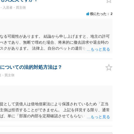
能性は否定できません。
民・入居者・買主側
役にたった
2
なる可能性があります。 結論から申し上げますと、地主の許可
べきであり、無断で埋めた場合、将来的に撤去請求や退去時の
スクがあります。 法律上、自分のペットの遺骨を埋める行為自
ないため、犯罪になるわけではありません。しかし、建物の所
はあくまで地主にあります。そのため、地主に無断でお骨を埋
や、借地人としての善管注意義務違反とみなされる可能性が高
についての法的対処方法は？
養されたい場合は、事前に地主へ相談して許可を得るか、土地に
者・買主側
「プランター葬」や、ペット霊園等への納骨を検討されるのが
提として賃借人は借地借家法により保護されているため「正当
主側は拒否することができません。 上記を拝見する限り、通常
ば、単に「部屋の内部を定期確認させてもらないこと」が直ち
更新拒絶を拒否される方向性でよろしいかと存じます。 その交
は応じる旨交渉をしてみるのはいかがでしょうか。 過去に賃借
自体は不法行為となり、また刑事的にも住居侵入罪が成立する