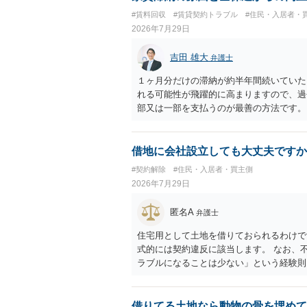
#賃料回収
#賃貸契約トラブル
#住民・入居者・
2026年7月29日
吉田 雄大
弁護士
１ヶ月分だけの滞納が約半年間続いていた
れる可能性が飛躍的に高まりますので、過
部又は一部を支払うのが最善の方法です。
のある返答は期待できないと思います。
借地に会社設立しても大丈夫ですか
#契約解除
#住民・入居者・買主側
2026年7月29日
匿名A
弁護士
住宅用として土地を借りておられるわけで
式的には契約違反に該当します。 なお、
ラブルになることは少ない」という経験則
ません。 ただ、解除まで認められるかど
で、建物を事務所・店舗用に大きく改築す
れません。 しかしそれでも、大家さんが
借りてる土地なら動物の骨を埋めて