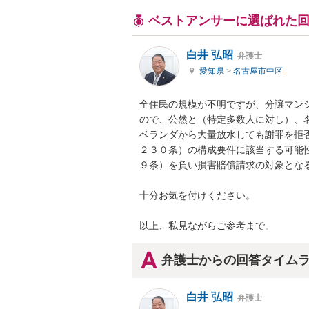
ベストアンサーに選ばれた
白井 弘昭
弁護士
愛知県
>
名古屋市中区
全住民の規模が不明ですが、分譲マン
ので、公然と（特定多数人に対し）、
ベランダから大量放水しても謝罪を拒
２３０条）の構成要件に該当する可能
９条）を負い損害賠償請求の対象となる
十分お気を付けください。

以上、私見ながらご参考まで。
弁護士からの回答タイム
白井 弘昭
弁護士