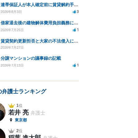
連帯保証人が本人確定前に賃貸解約手続きをすることに関して
3
2026年8月3日
借家退去後の建物解体費用負担義務についての法的相談（補足説明修正）
1
2026年7月25日
賃貸契約更新拒否と大家の不法侵入についての法的対処方法は？
2026年7月27日
分譲マンションの議事録の記載
1
2026年7月13日
の弁護士ランキング
1
位
若井 亮
弁護士
東京都
2
位
稲葉 進太郎