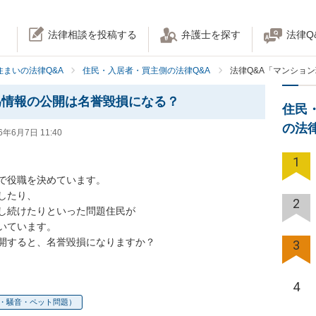
法律相談を投稿する
弁護士を探す
法律Q
住まいの法律Q&A
住民・入居者・買主側の法律Q&A
法律Q&A「マンショ
為情報の公開は名誉毀損になる？
住民
の法
6年6月7日 11:40
1
で役職を決めています。

たり、

2
し続けたりといった問題住民が

ています。

開すると、名誉毀損になりますか？
3
4
・騒音・ペット問題）