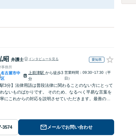
弘昭
弁護士
インタビューを見る
愛知県
律事務所
上前津駅
から徒歩3
営業時間：09:30~17:30（平
名古屋市中
|
区
日）
分
駅3分】法律用語は普段法律に関わることのない方にとって
れないものばかりです。 そのため、なるべく平易な言葉を
寧にこれからの対応を説明させていただきます。最善の解
なのかを共に考え、解決までサポートさせていただきま
メールでお問い合わせ