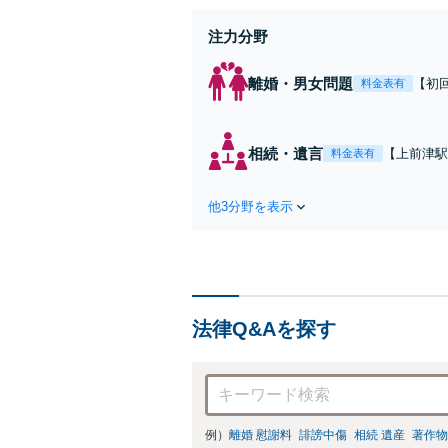
注力分野
離婚・男女問題
【初
料金表有
を」
者様
ート
相続・遺言
【上前津駅
料金表有
日・
でも、法的
成・終活サ
他3分野を表示
の円滑な財
法律Q&Aを探す
例）
離婚 慰謝料
誹謗中傷
相続 遺産
著作物