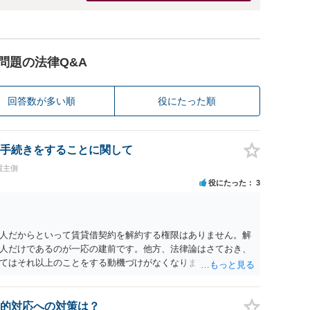
問題の法律Q&A
回答数が多い順
役にたった順
手続きをすることに関して
買主側
役にたった
3
人だからといって賃貸借契約を解約する権限はありません。解
人だけであるのが一応の建前です。他方、法律論はさておき、
てはそれ以上のことをする動機づけがなくなります。 今回進め
貸人に一日も早く明け渡すための便宜的方法として理解するの
方が、連帯保証人であるお知り合いさんにとっても、自身の経
ましいやり方だといえます。
的対応への対策は？