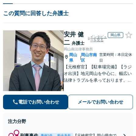
この質問に回答した弁護士
安井 健
岡山県
インタビュ
ーを見る
二
弁護士
岡山南法律事務所
岡山
岡山市南
営業時間：本日定休
|
県
区
日
【元検察官】【駐車場完備】【ラジ
オ出演】地元岡山を中心に、幅広い
法律トラブルを承っております。理
不尽な思いをされている方が「明る
い未来」を歩んでいけるよう、親切
丁寧にサポートいたします。お困り
電話でお問い合わせ
メールでお問い合わせ
の方はお早めにご相談ください【W
EB面談｜夜間面談可】
注力分野
刑事事件
【元検察官】岡山県内であ
事例1件
料金表有