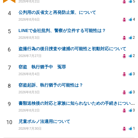
5
2026年8月2日
4
公判用の反省文と再発防止策、について
4
2026年8月6日
5
LINEで会社批判、警察が立件する可能性は？
2
2026年8月3日
6
盗撮行為の後日捜査や逮捕の可能性と初動対応について
2
2026年7月27日
7
窃盗 執行猶予中 冤罪
3
2026年8月4日
8
窃盗起訴、執行猶予の可能性は？
3
2026年8月3日
9
書類送検後の対応と家族に知られないための手続きについて相談
3
2026年8月2日
10
児童ポルノ法適用について
1
2026年7月30日