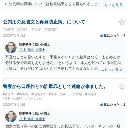
に公判時の職業については検察結果として得られることが通常です。
公判用の反省文と再発防止策、について
#加害者
#万引き・窃盗罪
#刑事裁判
2026年8月6日
役にたった
4
刑事事件に強い弁護士
井上 祐司
弁護士
率直なことを言いますと、手書きかＰＣかで差異はなく、まとめるか
分けるかで差異もありません。 というより、本人が述べている再犯防
止策は、それだけではほとんど考慮してもらえないと思った方が良い
です。 提出するのであれば、 ・具体的に自身が受けているプログラム
やカウンセリング・治療の内容 ・利用している再犯防止策（例えば保
護観察所と連携した職業支援の内容や具体的な就労・監督状況） ・監
警察から口座作りの詐欺罪として連絡が来ました。
督者の証言 など、証拠で担保された客観性と実現可能性があるもので
#被害者
#加害者
#特殊詐欺
#冤罪・無実・正当防衛
#不起訴
なければあまり意味がありません。 もともと執行猶予が狙える事案で
#前科・前歴をつけたくない
あれば本人の反省の言葉だけで十分であり、実刑となるか微妙な事案
2026年8月6日
役にたった
2
では、本人が再発防止策をいくら述べてもほとんど効果は望めないと
刑事事件に強い弁護士
いうのが実感です。
井上 祐司
弁護士
個別の取り調べの前に切羽詰まった状況下で、インターネットの一般