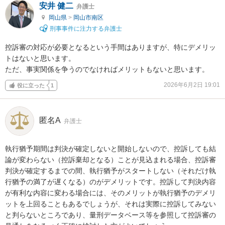
安井 健二
弁護士
岡山県
>
岡山市南区
刑事事件に注力する弁護士
控訴審の対応が必要となるという手間はありますが、特にデメリッ
トはないと思います。

ただ、事実関係を争うのでなければメリットもないと思います。
2026年6月2日 19:01
役に立った
1
匿名A
弁護士
執行猶予期間は判決が確定しないと開始しないので、控訴しても結
論が変わらない（控訴棄却となる）ことが見込まれる場合、控訴審
判決が確定するまでの間、執行猶予がスタートしない（それだけ執
行猶予の満了が遅くなる）のがデメリットです。控訴して判決内容
が有利な内容に変わる場合には、そのメリットが執行猶予のデメリ
ットを上回ることもあるでしょうが、それは実際に控訴してみない
と判らないところであり、量刑データベース等を参照して控訴審の