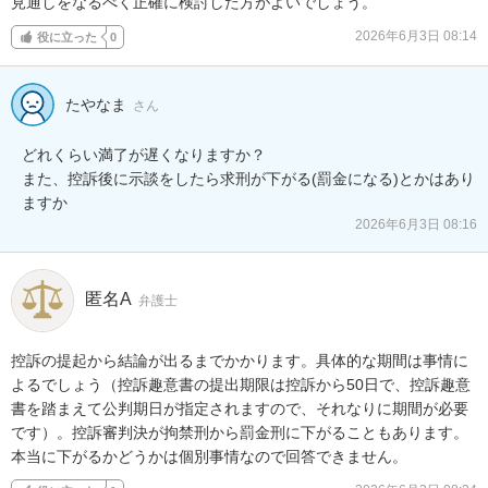
見通しをなるべく正確に検討した方がよいでしょう。
2026年6月3日 08:14
役に立った
0
たやなま
さん
どれくらい満了が遅くなりますか？

また、控訴後に示談をしたら求刑が下がる(罰金になる)とかはあり
ますか
2026年6月3日 08:16
匿名A
弁護士
控訴の提起から結論が出るまでかかります。具体的な期間は事情に
よるでしょう（控訴趣意書の提出期限は控訴から50日で、控訴趣意
書を踏まえて公判期日が指定されますので、それなりに期間が必要
です）。控訴審判決が拘禁刑から罰金刑に下がることもあります。
本当に下がるかどうかは個別事情なので回答できません。