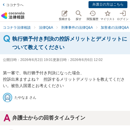
弁護士の方はこちら
ココナラへ
投稿する
探す
閲覧履歴
マイリスト
ログイン
ココナラ法律相談
法律Q&A
刑事事件の法律Q&A
加害者の法律Q&A
執行猶予付き判決の控訴メリットとデメリットに
ついて教えてください
公開日時：
2026年6月2日 19:01
更新日時：
2026年6月6日 12:02
第一審で、執行猶予付き判決になった場合、

控訴出来ますよね？　控訴するメリットデメリットを教えてくださ
い。被告人国選とお考えください
たやなま さん
弁護士からの回答タイムライン