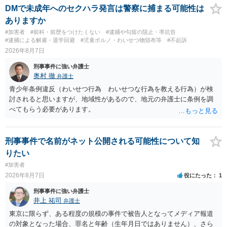
故意があると判断されることは無いかと思います。 ②逮捕、呼び出し
DMで未成年へのセクハラ発言は警察に捕まる可能性は
の可能性 この行為により、痴漢やその他の犯罪を犯したとして、逮
ありますか
捕、呼び出しされる可能性はどれほどでしょうか？ 誤って当たってし
#加害者
#前科・前歴をつけたくない
#逮捕や勾留の阻止・準抗告
まっただけであり、さらにその場で女性等のアクションが無かったこ
#逮捕による解雇・退学回避
#児童ポルノ・わいせつ物頒布等
#不起訴
とからすると、この後に呼び出される可能性は極めて低いと思いま
2026年8月7日
す。 ③逮捕呼び出しまでの期間 大体どれほどの期間逮捕呼び出しの可
刑事事件に強い弁護士
能性があると考えれば良いのでしょうか？ 逮捕や呼び出しの可能性は
奥村 徹
弁護士
極めて低いと思います。 連絡が来ることはないでしょう。
青少年条例違反（わいせつ行為 わいせつな行為を教える行為）が検
討されると思いますが、地域性があるので、地元の弁護士に条例を調
べてもらう必要があります。
刑事事件で名前がネット公開される可能性について知
りたい
#加害者
2026年8月7日
役にたった
1
刑事事件に強い弁護士
井上 祐司
弁護士
東京に限らず、ある程度の規模の事件で被告人となってメディア報道
の対象となった場合、罪名と年齢（生年月日ではありません）、さら