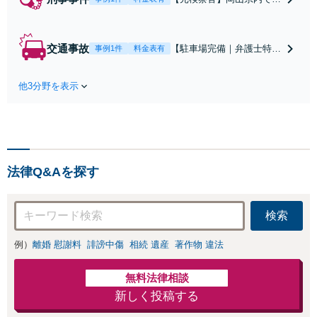
れば24時間以内に接見しま
す！捜査機関の考えや、処
分の基準などに精通してお
交通事故
【駐車場完備｜弁護士特約
事例1件
料金表有
り、そこから逆算して対応
に対応】保険会社とのやり
をご提案させていただきま
取り、治療費・休業中の補
す。不起訴、示談成立、執
他3分野を表示
償、示談交渉など、ご相談
行猶予獲得などに向け、ス
ください。【元検察官】過
ムーズに対応【夜間面談可
失運転致死傷罪や悪質な飲
｜駐車場完備】
酒運転、ひき逃げなど、刑
事事件になっている事故に
も対応【夜間面談｜WEB
法律Q&Aを探す
面談可】
検索
例）
離婚 慰謝料
誹謗中傷
相続 遺産
著作物 違法
無料法律相談
新しく投稿する