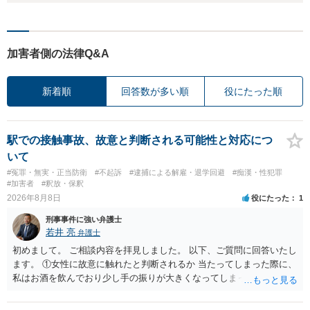
加害者側の法律Q&A
新着順
回答数が多い順
役にたった順
駅での接触事故、故意と判断される可能性と対応につ
いて
#冤罪・無実・正当防衛
#不起訴
#逮捕による解雇・退学回避
#痴漢・性犯罪
#加害者
#釈放・保釈
2026年8月8日
役にたった
1
刑事事件に強い弁護士
若井 亮
弁護士
初めまして。 ご相談内容を拝見しました。 以下、ご質問に回答いたし
ます。 ①女性に故意に触れたと判断されるか 当たってしまった際に、
私はお酒を飲んでおり少し手の振りが大きくなってしまっていたこと
も事実です。それが仮に、私が気がついていない防犯カメラに写って
いた場合、故意だと判定されやすいのでしょうか？ お伺いする限り、