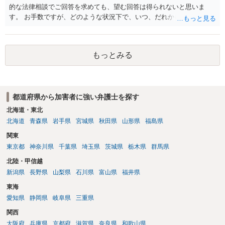
的な法律相談でご回答を求めても、望む回答は得られないと思いま
す。 お手数ですが、どのような状況下で、いつ、だれからどのような
経緯で口座の提供を頼まれ開設したか、それによる詐欺等の収益がど
の程度だと聞いているのかということについて、お近くで詳細な法律
相談を受けられたうえで対処方法を探された方がよいと思われます。
もっとみる
一般論でいえば、任意取り調べの場合、ＩＣレコーダーを持参して取
り調べ内容を録音することは必須だと考えます。
都道府県から加害者に強い弁護士を探す
北海道・東北
北海道
青森県
岩手県
宮城県
秋田県
山形県
福島県
関東
東京都
神奈川県
千葉県
埼玉県
茨城県
栃木県
群馬県
北陸・甲信越
新潟県
長野県
山梨県
石川県
富山県
福井県
東海
愛知県
静岡県
岐阜県
三重県
関西
大阪府
兵庫県
京都府
滋賀県
奈良県
和歌山県