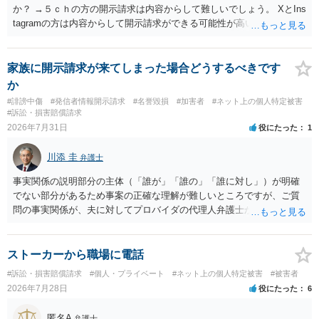
か？ →５ｃｈの方の開示請求は内容からして難しいでしょう。 XとIns
tagramの方は内容からして開示請求ができる可能性が高いでしょう。
ただ、アカウントが削除されていると開示請求は失敗する可能性が高
いでしょう。７月中にアカウントが削除されている場合、今から進め
ても失敗する可能性が高いように思われます。 相手を特定できた場
家族に開示請求が来てしまった場合どうするべきです
合、相手に全ての弁護士費用を負担させることは可能でしょうか？ →
か
訴訟外の交渉で相手方が認めれば負担させることができるでしょう。
#誹謗中傷
#発信者情報開示請求
#名誉毀損
#加害者
#ネット上の個人特定被害
訴訟で判決となった場合は、実際の弁護士費用が認められる場合と認
#訴訟・損害賠償請求
められない場合があり何ともいえないところでしょう。
2026年7月31日
役にたった
1
川添 圭
弁護士
事実関係の説明部分の主体（「誰が」「誰の」「誰に対し」）が明確
でない部分があるため事案の正確な理解が難しいところですが、ご質
問の事実関係が、夫に対してプロバイダの代理人弁護士から発信者情
報開示請求の意見照会が届いたということであれば、いずれは発信者
情報として夫の氏名と住所が開示され、開示請求者（の代理人弁護
士）が、夫に対して内容証明郵便を送ったり訴訟の提起がなされたり
ストーカーから職場に電話
する可能性があるように思われます。この場合は、開示請求者（とあ
#訴訟・損害賠償請求
#個人・プライベート
#ネット上の個人特定被害
#被害者
る女性？）の代理人弁護士へ、実は投稿者があなたであるという内容
2026年7月28日
役にたった
6
とともに、あなたから連絡することもあり得ます。 夫がクレーム電話
を入れた「相手方の法律事務所」というのがプロバイダの代理人の事
匿名A
弁護士