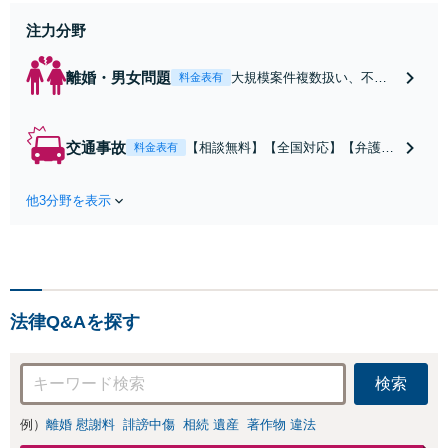
注力分野
離婚・男女問題
大規模案件複数扱い、不貞
料金表有
慰謝料/離婚/婚姻費用/財産
分与/監護権/養育費/親権/子
の引き渡し、解決実績が豊
交通事故
【相談無料】【全国対応】【弁護士
料金表有
富
費用特約利用可】交渉から訴訟まで
対応/後遺障害等級・過失割合・主婦
他3分野を表示
休損・評価損等、正当な賠償が得ら
れるようにサポート
法律Q&Aを探す
検索
例）
離婚 慰謝料
誹謗中傷
相続 遺産
著作物 違法