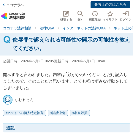
弁護士の方はこちら
ココナラへ
投稿する
探す
閲覧履歴
マイリスト
ログイン
ココナラ法律相談
法律Q&A
インターネットの法律Q&A
ネット上の
侮辱罪で訴えられる可能性や開示の可能性を教え
てください。
公開日時：
2026年6月2日 06:05
更新日時：
2026年6月7日 10:40
開示すると言われました。内容は｢顔がかわいくない｣とだけ記入し
ましたので、そのことだと思います。とても軽はずみな行動をして
しまいました。
なむる さん
ネット上の個人特定被害
誹謗中傷
名誉毀損
追記