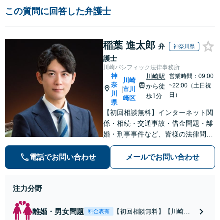
この質問に回答した弁護士
稲葉 進太郎
弁
神奈川県
護士
川崎パシフィック法律事務所
神
川崎駅
営業時間：09:00
川崎
奈
~22:00（土日祝
から徒
市川
|
川
日）
歩1分
崎区
県
【初回相談無料】インターネット関
係・相続・交通事故・借金問題・離
婚・刑事事件など、皆様の法律問題
を解決すべく、親身になって取り組
みます。クチコミ・リピーターの方
電話でお問い合わせ
メールでお問い合わせ
も多数。お気軽にお問い合わせ下さ
い。
注力分野
離婚・男女問題
【初回相談無料】【川崎駅
料金表有