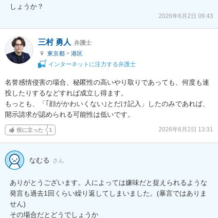
しょうか？
2026年6月2日 09:43
三村 勇人
弁護士
東京都
>
港区
インターネットに注力する弁護士
名誉感情侵害の場合、秘匿性の高いやり取りであっても、何度も連
投したりするなどすれば成立し得ます。

もっとも、「｢顔がかわいくない｣とだけ記入」したのみであれば、
開示請求が認められる可能性は低いです。
2026年6月2日 13:31
役に立った
1
なむる
さん
ありがとうございます。人によっては嫌味だと捉えられるような
発言も過去1回くらい繰り返してしまいました。(暴言ではありま
せん)
