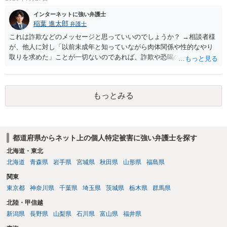
インターネットに強い弁護士
稲葉 進太郎
弁護士
これは詐欺などのメッセージと思っていいのでしょうか？ →相談者様
が、他人に対し「以前未成年と知っていながら肉体関係や性的なやり
取りを求めた」ことが一切ないのであれば、詐欺や恐喝の可能性が高
いでしょう。
もっとみる
都道府県からネット上の個人特定被害に強い弁護士を探す
北海道・東北
北海道
青森県
岩手県
宮城県
秋田県
山形県
福島県
関東
東京都
神奈川県
千葉県
埼玉県
茨城県
栃木県
群馬県
北陸・甲信越
新潟県
長野県
山梨県
石川県
富山県
福井県