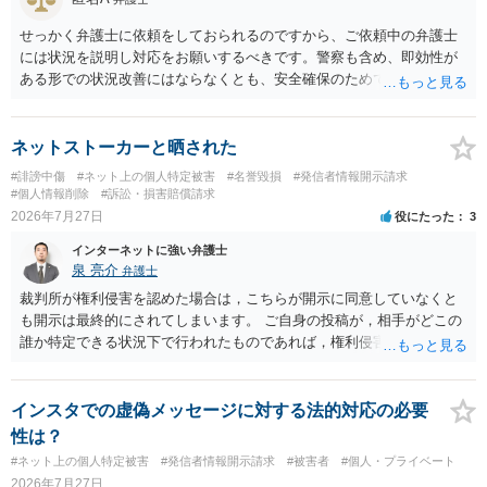
務所であるのか、それとも開示請求者の代理人の事務所なのかが不明
ですが、もし前者であれば、書類の再送要請にはあまり意味はなく、
せっかく弁護士に依頼をしておられるのですから、ご依頼中の弁護士
一方、後者であるなら、夫を被告として提訴に至る可能性も考える必
には状況を説明し対応をお願いするべきです。警察も含め、即効性が
要が出てきます。 あなたと夫との夫婦関係の状況（別居中なのか、夫
ある形での状況改善にはならなくとも、安全確保のためできることは
婦関係は良好なのか、あなたが夫へ嘘をついたのか等）がよくわから
ある筈です。
ないところがあり、実際にどのような対応がベターなのかを正確に検
討するためには、公開の相談ではなく、詳しい事実関係を整理した上
ネットストーカーと晒された
で弁護士へ直接相談するべきでしょう。
#誹謗中傷
#ネット上の個人特定被害
#名誉毀損
#発信者情報開示請求
#個人情報削除
#訴訟・損害賠償請求
2026年7月27日
役にたった
3
インターネットに強い弁護士
泉 亮介
弁護士
裁判所が権利侵害を認めた場合は，こちらが開示に同意していなくと
も開示は最終的にされてしまいます。 ご自身の投稿が，相手がどこの
誰か特定できる状況下で行われたものであれば，権利侵害性が認めら
れる可能性はあるかと思われます。 もっとも，相手方の晒し行為につ
いても，アカウントを特定したうえで，ネットストーカーとして晒し
たのであれば，かかる行為に権利侵害性が認められる可能性はあるで
インスタでの虚偽メッセージに対する法的対応の必要
しょう。
性は？
#ネット上の個人特定被害
#発信者情報開示請求
#被害者
#個人・プライベート
2026年7月27日