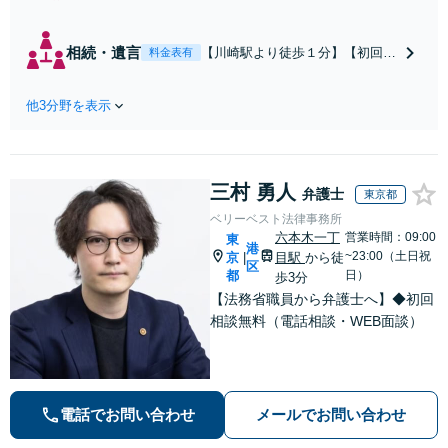
徒歩1分】不貞行為の慰謝料
（請求された／請求した
い）・熟年離婚・年金分
相続・遺言
【川崎駅より徒歩１分】【初回相
料金表有
割・婚姻費用・養育費・財
談無料】遺産相続トラブルや遺言
産分与・離婚の慰謝料など
作成などの相続問題に豊富な実績
実績多数。川崎地域に根ざ
他3分野を表示
があります。安心・信頼・丁寧を
した弁護士として、あなた
心がけ，質の高いリーガルサービ
の人生の再スタートを全力
スを目指しております。
で後押しします。
三村 勇人
弁護士
東京都
ベリーベスト法律事務所
六本木一丁
営業時間：09:00
東
港
~23:00（土日祝
京
目駅
から徒
|
区
都
日）
歩3分
【法務省職員から弁護士へ】◆初回
相談無料（電話相談・WEB面談）
電話でお問い合わせ
メールでお問い合わせ