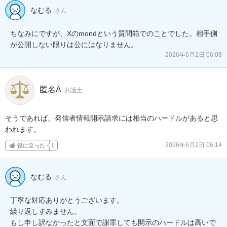
なむる
さん
ちなみにですが、Xのmondという質問箱でのことでした。相手側
が公開しない限りは公にはなりません。
2026年6月2日 06:08
匿名A
弁護士
そうであれば、発信者情報開示請求には相当のハードルがあると思
われます。
2026年6月2日 06:14
役に立った
1
なむる
さん
丁寧な対応ありがとうございます。

繰り返しすみません。

もし申し訳なかったと文面で謝罪しても開示のハードルは高いで