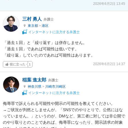
2026年6月2日 13:45
三村 勇人
弁護士
東京都
>
港区
インターネットに注力する弁護士
「過去１回」と「繰り返す」は併存しません。

「過去１回」であれば可能性は低いです。

「繰り返」していたのであれば可能性はあります。
2026年6月2日 14:37
役に立った
1
稲葉 進太郎
弁護士
神奈川県
>
川崎市川崎区
インターネットに注力する弁護士
侮辱罪で訴えられる可能性や開示の可能性を教えてください。

→ご状況が判然としませんが、「SNSでのやりとりで、公然にはな
っていません。」というのが、DMなど、第三者に対しては非公開で
のやり取りとのことであれば、侮辱罪になったり、開示請求の対象