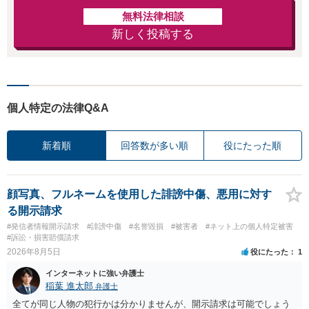
無料法律相談
新しく投稿する
個人特定の法律Q&A
新着順
回答数が多い順
役にたった順
顔写真、フルネームを使用した誹謗中傷、悪用に対す
る開示請求
#発信者情報開示請求
#誹謗中傷
#名誉毀損
#被害者
#ネット上の個人特定被害
#訴訟・損害賠償請求
2026年8月5日
役にたった
1
インターネットに強い弁護士
稲葉 進太郎
弁護士
全てが同じ人物の犯行かは分かりませんが、開示請求は可能でしょう