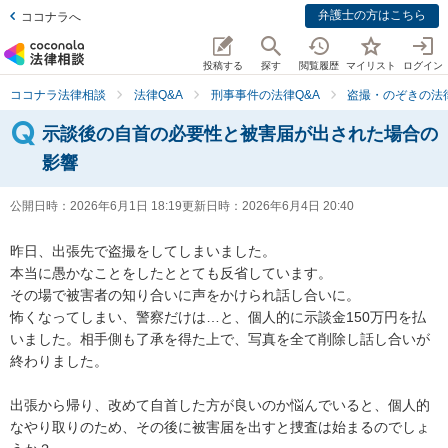
弁護士の方はこちら
ココナラへ
投稿する
探す
閲覧履歴
マイリスト
ログイン
ココナラ法律相談
法律Q&A
刑事事件の法律Q&A
盗撮・のぞきの法律
示談後の自首の必要性と被害届が出された場合の
影響
公開日時：
2026年6月1日 18:19
更新日時：
2026年6月4日 20:40
昨日、出張先で盗撮をしてしまいました。

本当に愚かなことをしたととても反省しています。

その場で被害者の知り合いに声をかけられ話し合いに。

怖くなってしまい、警察だけは…と、個人的に示談金150万円を払
いました。相手側も了承を得た上で、写真を全て削除し話し合いが
終わりました。

出張から帰り、改めて自首した方が良いのか悩んでいると、個人的
なやり取りのため、その後に被害届を出すと捜査は始まるのでしょ