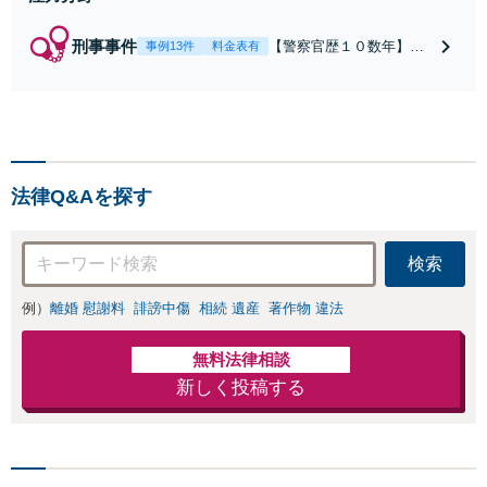
刑事事件
【警察官歴１０数年】
事例13件
料金表有
【元警部補】夜間・休日
でも即対応！【即日接
見】呼び出し直後や逮捕
直後の対応により不起
訴・身柄釈放実績多数！
捜査経験を活かした先回
法律Q&Aを探す
りのサポートが強み。高
い交渉力で示談成立へ尽
力。少年事件／告訴・告
検索
発の経験多数有り
例）
離婚 慰謝料
誹謗中傷
相続 遺産
著作物 違法
無料法律相談
新しく投稿する