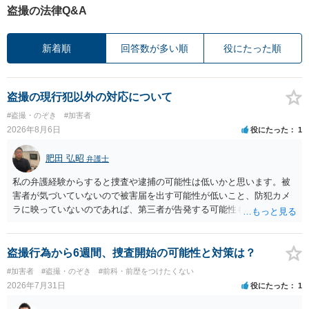
盗撮の法律Q&A
新着順
回答数が多い順
役にたった順
盗撮の現行犯以外の対応について
#盗撮・のぞき
#加害者
2026年8月6日
役にたった
1
肥田 弘昭
弁護士
私の弁護経験からすると捜査や逮捕の可能性は低いかと思います。被
害者が気づいていないので被害届を出す可能性が低いこと、防犯カメ
ラに映っていないのであれば、第三者が告発する可能性も低いこと、
証拠は削除されていることからです。但し、「電車内で携帯で対面に
座る女性を盗撮(全体像写真1枚と5秒程度の動画)してしまいました。下
着や胸など強調したものではありません。」とありますが、少なくと
盗撮行為から6週間、捜査開始の可能性と対策は？
も捜査段階では性的姿態等撮影罪の被疑事実で逮捕勾留されるケース
#加害者
#盗撮・のぞき
#前科・前歴をつけたくない
が私の弁護経験では多くなった印象です（最終的には不起訴ないし各
2026年7月31日
役にたった
1
都道府県の迷惑防止条例違反になることもあります）。2度としないこ
とをお勧めいたします。ご参考にしてください。