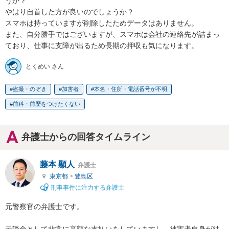
うか？

やはり自首した方が良いのでしょうか？

スマホは持っていますが削除したためデータはありません。

また、自分勝手ではございますが、スマホは会社の連絡先が詰まっ
ており、仕事に支障が出るため長期の押収も気になります。
とくめい さん
盗撮・のぞき
加害者
本名・住所・電話番号が不明
前科・前歴をつけたくない
弁護士からの回答タイムライン
藤本 顯人
弁護士
東京都
>
豊島区
刑事事件に注力する弁護士
元警察官の弁護士です。

示談金として非常に高額な支払いをしていますし、被害者自身が納