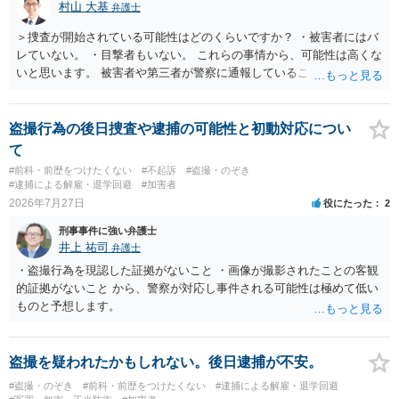
村山 大基
弁護士
＞捜査が開始されている可能性はどのくらいですか？ ・被害者にはバ
レていない。 ・目撃者もいない。 これらの事情から、可能性は高くな
いと思います。 被害者や第三者が警察に通報していることは考えにく
く、警察がそもそも相談者さんの犯行を認識していないと予想される
からです。 保護観察期間中とのことですので、 必要なら医師の診察を
受けるなども検討なさると良いと思います。
盗撮行為の後日捜査や逮捕の可能性と初動対応につい
て
#前科・前歴をつけたくない
#不起訴
#盗撮・のぞき
#逮捕による解雇・退学回避
#加害者
2026年7月27日
役にたった
2
刑事事件に強い弁護士
井上 祐司
弁護士
・盗撮行為を現認した証拠がないこと ・画像が撮影されたことの客観
的証拠がないこと から、警察が対応し事件される可能性は極めて低い
ものと予想します。
盗撮を疑われたかもしれない。後日逮捕が不安。
#盗撮・のぞき
#前科・前歴をつけたくない
#逮捕による解雇・退学回避