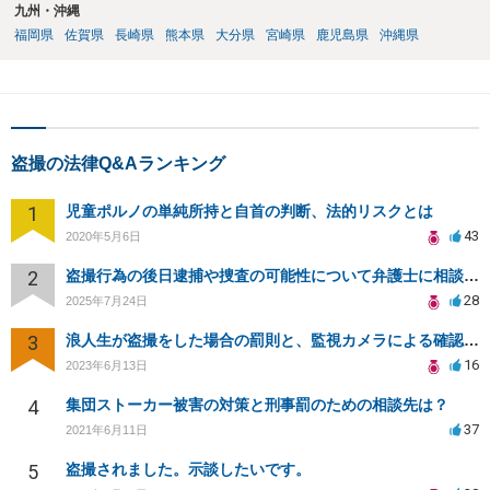
九州・沖縄
福岡県
佐賀県
長崎県
熊本県
大分県
宮崎県
鹿児島県
沖縄県
盗撮の法律Q&Aランキング
1
児童ポルノの単純所持と自首の判断、法的リスクとは
43
2020年5月6日
2
盗撮行為の後日逮捕や捜査の可能性について弁護士に相談したい
28
2025年7月24日
3
浪人生が盗撮をした場合の罰則と、監視カメラによる確認について
16
2023年6月13日
4
集団ストーカー被害の対策と刑事罰のための相談先は？
37
2021年6月11日
5
盗撮されました。示談したいです。