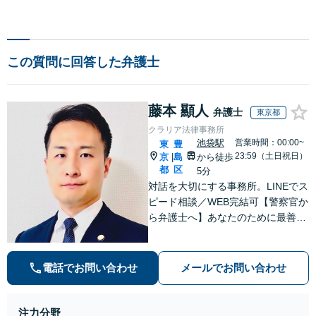
この質問に回答した弁護士
藤本 顯人
弁護士
東京都
クラリア法律事務所
池袋駅
営業時間：00:00~
東
豊
23:59（土日祝日）
京
島
から徒歩
|
都
区
5分
対話を大切にする事務所。LINEでス
ピード相談／WEB完結可【警察官か
ら弁護士へ】あなたのために最善の
解決を目指します。洞察力と交渉力
を強みに、相続問題、交通事故や離
婚などの民事から刑事事件まで幅広
電話でお問い合わせ
メールでお問い合わせ
く支援【完全個室】
注力分野