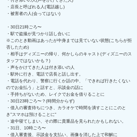
・店長と呼ばれる人(電話越し)

・被害者の人(会ってはない)

・30日21時ごろ〜

・駅で盗撮が見つかり話し合いに

※このとき動画はあったが中身までは見ていない状態(こちらが拒
否したため)

・相手はディズニーの帰り、何かしらのキャスト(ディズニーのス
タッフではないかも？)

・声をかけてきた人は付き添いの人

・駅外に行き、電話で店長と話し出す。

・電話を代わり、警察に行くか話の中、「できれば行きたくない
のでお金払う」と話すと、示談金の話に

・手持ちがないため、レイクでお金を借りることに

・30日23時ごろ〜？(時間分からず)

・借入の審査待ちにつき、カラオケで時間を潰すことにこのと
き"スマホは預けることに"

・途中寝てしまい、その際に貴重品を見られたかもしれない。

・31日、10時ごろ〜

・借入審査後、示談金を支払い、画像を消した上で和解に
