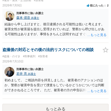
#冤罪・無実・正当防衛
#加害者
2026年7月9日
役にたった
2
刑事事件に強い弁護士
森本 偲音
弁護士
結論から申し上げますと、後日逮捕される可能性は低いと考えます。
被害女性が被害届を提出し受理されていれば、警察から呼び出しがあ
る可能性はありますが、事情をきちんと説明すれば すぐに逮捕される
ということはないと考えます。 別の卑猥な画像ということですが、こ
の画像が盗撮した画像等であれば別途問題となる可能性はあります
が、被害者が特定できない以上、 立件することは難しく、厳重注意で
盗撮後の対応とその後の法的リスクについての相談
終わる可能性が高いかと存じます。 以上ご参考までに。
#盗撮・のぞき
#刑事裁判
#加害者
2026年7月10日
刑事事件に強い弁護士
若井 亮
弁護士
初めまして。 ご相談内容を拝見しました。 被害者のアクションのほ
か、警察が被害申告を受けて捜査をしているかどうかについては判断
ができかねるところです。 ただ、被害者の方の申告以外に証拠が無い
と思われることからすると、警察が事件化するのは難しいと思われま
す。 万が一、警察から連絡が来るようなことがあれば、その際に改め
て弁護士にご相談ください。
もっとみる