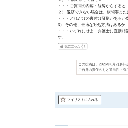
・・・ご質問の内容・経緯からすると　
２） 返済できない場合は、横領罪また
・・・どれだけの裏付け証拠があるか次
3） その他、最適な対処方法はあるか

・・・いずれにせよ　弁護士に直接相
す。
役に立った
1
この投稿は、2026年6月2日時
ご自身の責任のもと適法性・有
マイリストに入れる