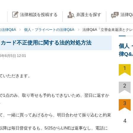
法律相談を投稿する
弁護士を探す
法律Q
法律Q&A
個人・プライベートの法律Q&A
法律Q&A「立替金未返済とク
トカード不正使用に関する法的対処方法
個人
律Q
6年6月5日 12:01
1
ていただきます。

2
で1点のみ、取り寄せも予約もできないため、翌日に返すか


3
て、一緒に買ってあげるから、明日合わせて振り込むと約束
4
降は毎日督促するも、5/25からLINEは返事なし、電話に