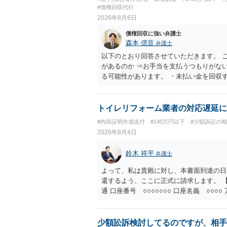
#債権回収代行
2026年8月6日
債権回収に強い弁護士
森本 偲音
弁護士
以下のとおり回答させていただきます。 
があるのか ⇒お手当を支払うつもりがな
る可能性があります。 ・未払い金を回収
行請求として３０万円を請求することが
であるため、公序良俗に反する契約とし
い可能性が高いです。 ・相手の氏名や住
トイレリフォーム業者の対応遅延に
続を利用する場合には、原則として相手方
#内容証明作成送付
#140万円以下
#少額訴訟の
2026年8月4日
鈴木 祥平
弁護士
よって、私は貴殿に対し、本書面到達の日
還するよう、ここに正式に請求します。 【
通 口座番号 ○○○○○○○ 口座名義 ○
意に返金する意思がないものと判断し、や
を求める民事訴訟、支払督促その他必要な
の他法令上認められる金員についても併せ
少額訟訴検討してるのですが、相手