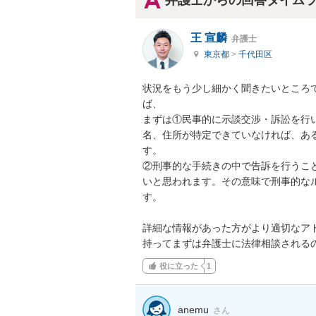
弁護士からの回答タイム
王 宣麟
弁護士
東京都
>
千代田区
状況をもう少し細かく聞きたいところ
ば、

まずは①民事的に示談交渉・訴訟を行
名、住所が特定できていなければ、あ
す。

②刑事的な手続きの中で告訴を行うこ
いと思われます。その意味で刑事的な
す。

詳細な情報があった方がより適切なア
持ってまずは弁護士に法律相談される
役に立った
1
anemu
さん