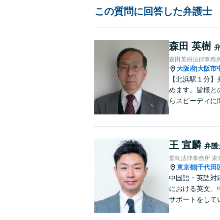
この質問に回答した弁護士
森田 英樹
森田英樹法律事務
大阪府
大阪市
|
【北浜駅１分】
めます。皆様と
らスピーディに
んでおります。
い。
王 宣麟
弁護
堂島法律事務所 東
東京都
千代田
|
中国語・英語対
における英文、
サポートをして
学・出向経験も