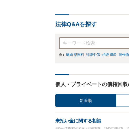
なアドバイスが
法律Q&Aを探す
例）
離婚 慰謝料
誹謗中傷
相続 遺産
著作物
個人・プライベートの債権回収
新着順
未払い金に関する相談
#相手(債務者)の所在・財産調査
#140万円以下