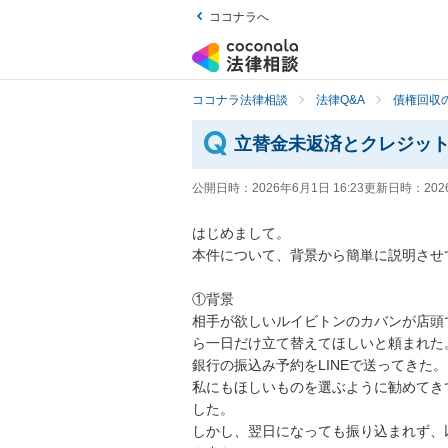
ココナラへ
ココナラ法律相談
法律Q&A
債権回収の
立替金未返済とクレジッ
公開日時：
2026年6月1日 16:23
更新日時：
202
はじめまして。

本件について、背景から簡単に説明させ
①背景

相手が欲しいルイビトンのカバンが店頭
ら一日だけ立て替えてほしいと頼まれた。
銀行の振込み予約をLINEで送ってきた。

私にもほしいものを選ぶように勧めてき
した。

しかし、翌日になっても振り込まれず、以