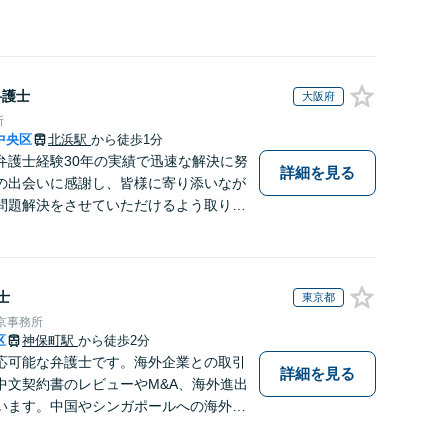
弁護士
大阪府
所
中央区
北浜駅
から徒歩1分
弁護士経験30年の実績で迅速な解決に努
詳細を見る
の出会いに感謝し、皆様に寄り添いなが
問題解決をさせていただけるよう取り組
お困りの方は、お気軽にご相談くださ
士
東京都
京事務所
区
神保町駅
から徒歩2分
応可能な弁護士です。海外企業との取引
詳細を見る
中文契約書のレビューやM&A、海外進出
います。中国やシンガポールへの海外留
あるため、現地文化を踏まえたきめ細か