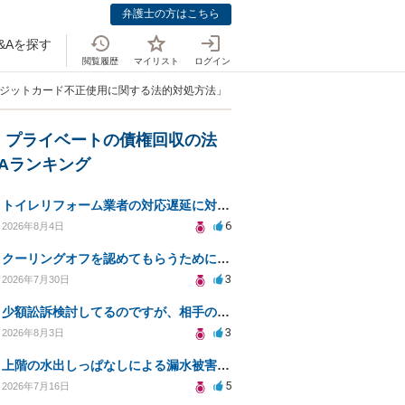
弁護士の方はこちら
&Aを探す
閲覧履歴
マイリスト
ログイン
レジットカード不正使用に関する法的対処方法」
・プライベートの債権回収の法
&Aランキング
トイレリフォーム業者の対応遅延に対する法的措置相談
6
2026年8月4日
クーリングオフを認めてもらうために少額訴訟できるのでしょうか。
3
2026年7月30日
少額訟訴検討してるのですが、相手の住所がわからない
3
2026年8月3日
上階の水出しっぱなしによる漏水被害、130万円の回収方法を相談したい
5
2026年7月16日