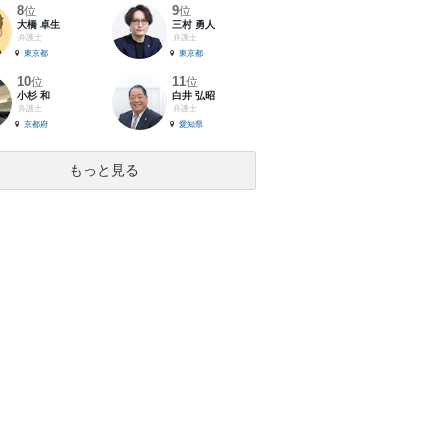
8
9
位
位
大橋 卓生
三村 勇人
弁護士
弁護士
東京都
東京都
10
11
位
位
小杉 和
白井 弘昭
弁護士
弁護士
京都府
愛知県
もっと見る