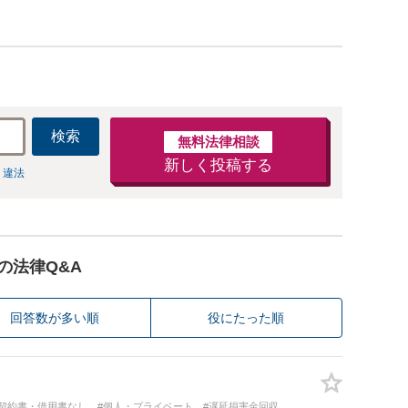
可能です。
検索
無料法律相談
新しく投稿する
 違法
の法律Q&A
回答数が多い順
役にたった順
#契約書・借用書なし
#個人・プライベート
#遅延損害金回収