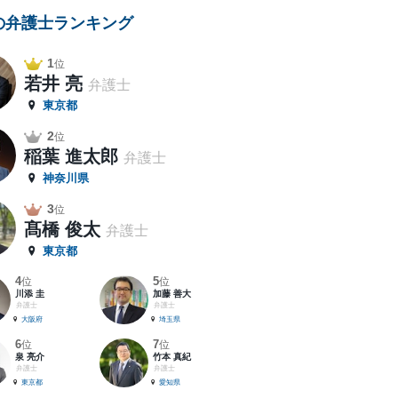
の弁護士ランキング
1
位
若井 亮
弁護士
東京都
2
位
稲葉 進太郎
弁護士
神奈川県
3
位
髙橋 俊太
弁護士
東京都
4
5
位
位
川添 圭
加藤 善大
弁護士
弁護士
大阪府
埼玉県
6
7
位
位
泉 亮介
竹本 真紀
弁護士
弁護士
東京都
愛知県