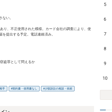
5
ない。

6
性あり、不正使用された模様。カード会社の調査により、使
7
届を提出する予定。電話連絡済み。

8
窃盗罪として問えるか

9
10
相手
契約書・借用書なし
少額訴訟の相談・依頼