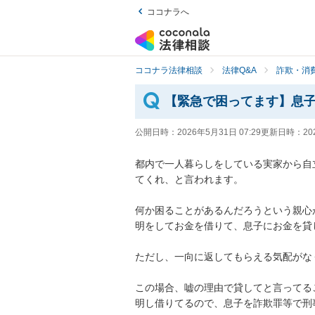
ココナラへ
ココナラ法律相談
法律Q&A
詐欺・消
【緊急で困ってます】息
公開日時：
2026年5月31日 07:29
更新日時：
20
都内で一人暮らしをしている実家から自
てくれ、と言われます。

何か困ることがあるんだろうという親心
明をしてお金を借りて、息子にお金を貸し
ただし、一向に返してもらえる気配がな
この場合、嘘の理由で貸してと言ってる
明し借りてるので、息子を詐欺罪等で刑