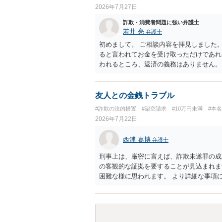
2026年7月27日
詐欺・消費者問題に強い弁護士
若井 亮
弁護士
初めまして。 ご相談内容を拝見しました
ると言われてお金を受け取っただけであれ
われるところ、返済の義務はありません。
にしてください。 ご不安であれば、最寄
になれば幸いです。
友人との金銭トラブル
#詐欺の法的措置
#架空請求
#10万円未満
#本
2026年7月22日
西浦 嘉博
弁護士
刑事上は、厳密に言えば、詐欺未遂罪の成
の客観的な証拠を要することが見込まれま
困難な様に思われます。 より詳細な事項
検討ください。 上記、ご参考ください。