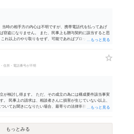
。 当時の相手方の内心は不明ですが、携帯電話代を払ってあげ
ば窃盗になりません。 また、民事上も贈与契約に該当すると思
 これ以上のやり取りをせず、可能であればブロックをするよう
りの警察署に相談をしても良いかもしれません。 以上、ご参考
名・住所・電話番号が不明
立が検討し得ます。 ただ、その成立の為には構成要件該当事実
す。 民事上の請求は、相談者さんに損害が生じていない以上、
についてお聞きになりたい場合、最寄りの法律事務所での相談を
もっとみる