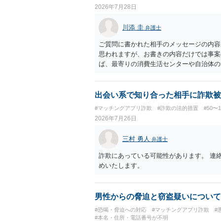
2026年7月28日
川添 圭
弁護士
ご質問に書かれた相手のメッセージの内容
思われますが、お書きの内容だけでは事案
ば、最寄りの消費生活センターや自治体の
受けた方が確実です。
出会い系で知り合った相手に詐欺被
#マッチングアプリ詐欺
#詐欺の法的措置
#50〜
2026年7月26日
三村 勇人
弁護士
詐欺にあっている可能性があります。 連
めいたします。
男性からの脅迫と窃盗疑いについて
#恐喝・脅迫への対応
#マッチングアプリ詐欺
#
#本名・住所・電話番号が不明