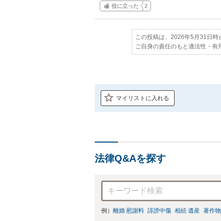
役に立った
2
この投稿は、2026年5月31日
ご自身の責任のもと適法性・有
マイリストに入れる
法律Q&Aを探す
例）
離婚 慰謝料
誹謗中傷
相続 遺産
著作物