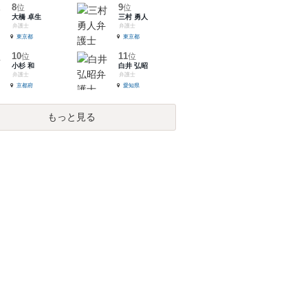
8
9
位
位
大橋 卓生
三村 勇人
弁護士
弁護士
東京都
東京都
10
11
位
位
小杉 和
白井 弘昭
弁護士
弁護士
京都府
愛知県
もっと見る