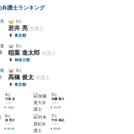
の弁護士ランキング
1
位
若井 亮
弁護士
東京都
2
位
稲葉 進太郎
弁護士
神奈川県
3
位
髙橋 俊太
弁護士
東京都
4
5
位
位
川添 圭
加藤 善大
弁護士
弁護士
大阪府
埼玉県
6
7
位
位
泉 亮介
竹本 真紀
弁護士
弁護士
東京都
愛知県