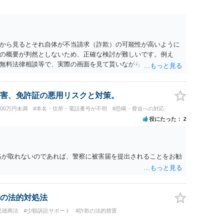
から見るとそれ自体が不当請求（詐欺）の可能性が高いように
の概要が判然としないため、正確な検討が難しいです。例え
無料法律相談等で、実際の画面を見て貰いながらアドバイスう
害、免許証の悪用リスクと対策。
100万円未満
#本名・住所・電話番号が不明
#恐喝・脅迫への対応
役にたった
2
絡が取れないのであれば、警察に被害届を提出されることをお勧
の法的対処法
悪徳商法
#少額訴訟サポート
#詐欺の法的措置