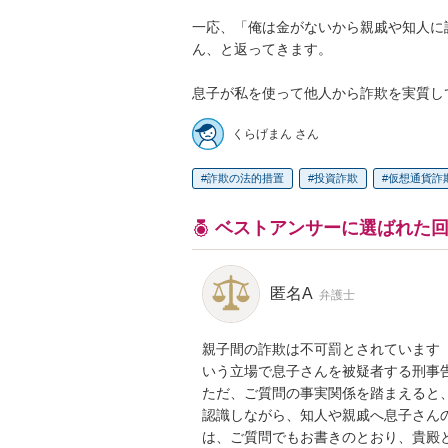
一応、「俺は金がないから親戚や知人に
ん、と返ってきます。

息子が私を使って他人から詐欺を実質し
くらげまん さん
詐欺の法的措置
投資詐欺
仮想通貨詐
ベストアンサーに選ばれた
匿名A
弁護士
親子間の詐欺は不可罰とされています（
いう立場で息子さんを被疑者する刑事告
ただ、ご質問の事実関係を踏まえると
認識しながら、知人や親戚へ息子さん
は、ご質問でもお書きのとおり、貴殿