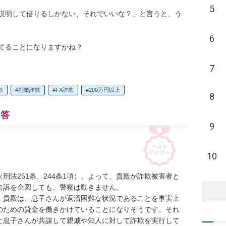
5
説明して借りるしかない、それでいいな？」と言うと、う
6
てることになりますかね？
7
欺
副業詐欺
FX詐欺
200万円以上
8
回答
9
10
刑法251条、244条1項）。よって、貴殿が詐欺被害者と
訴を企図しても、警察は動きません。

、貴殿は、息子さんが返済困難な状況であることを事実上
のための貸金を働きかけていることになりそうです。それ
と息子さんが共謀して親戚や知人に対して詐欺を実行して