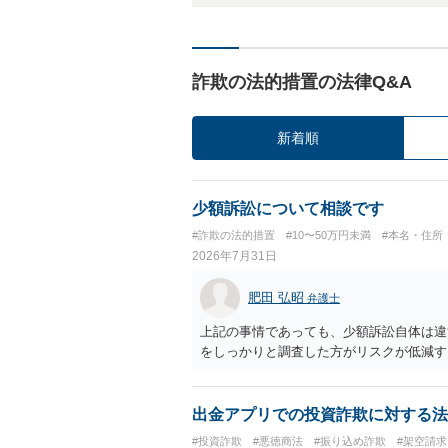
詐欺の法的措置の法律Q&A
新着順
少額訴訟について相談です
#詐欺の法的措置
#10〜50万円未満
#本名・住所
2026年7月31日
肥田 弘昭
弁護士
上記の事情であっても、少額訴訟自体は違
をしっかりと調査した方がリスクが低減す
出金アプリでの投資詐欺に対する法
#投資詐欺
#悪徳商法
#振り込め詐欺
#架空請求