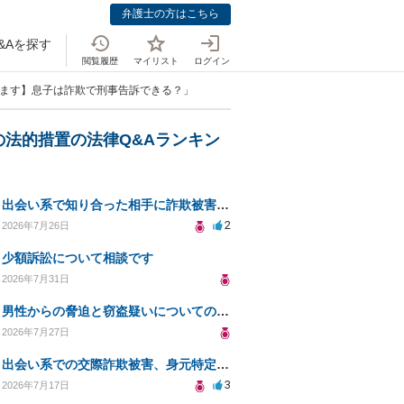
弁護士の方はこちら
&Aを探す
閲覧履歴
マイリスト
ログイン
てます】息子は詐欺で刑事告訴できる？」
の法的措置の法律Q&Aランキン
出会い系で知り合った相手に詐欺被害、免許証の悪用リスクと対策。
2
2026年7月26日
少額訴訟について相談です
2026年7月31日
男性からの脅迫と窃盗疑いについての法的対処法
2026年7月27日
出会い系での交際詐欺被害、身元特定と返金請求の方法は？
3
2026年7月17日