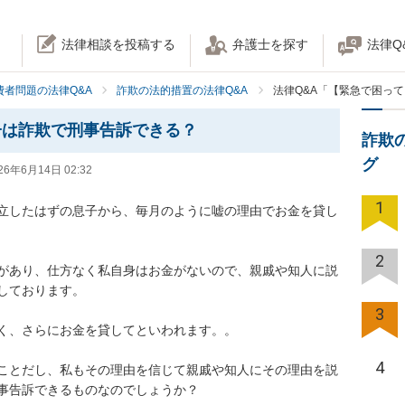
法律相談を投稿する
弁護士を探す
法律Q
費者問題の法律Q&A
詐欺の法的措置の法律Q&A
法律Q&A「【緊急で困っ
子は詐欺で刑事告訴できる？
詐欺
グ
26年6月14日 02:32
1
立したはずの息子から、毎月のように嘘の理由でお金を貸し
2
があり、仕方なく私自身はお金がないので、親戚や知人に説
ております。

3
く、さらにお金を貸してといわれます。。

4
ことだし、私もその理由を信じて親戚や知人にその理由を説
事告訴できるものなのでしょうか？
