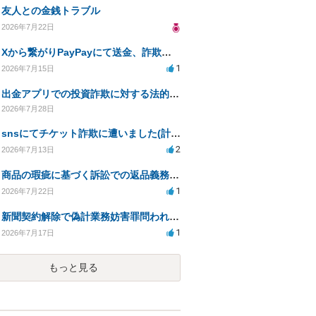
友人との金銭トラブル
2026年7月22日
Xから繋がりPayPayにて送金、詐欺被害。
1
2026年7月15日
出金アプリでの投資詐欺に対する法的措置への対応方法は？
2026年7月28日
snsにてチケット詐欺に遭いました(計40万程度)。開示請求や今後の対応について質問したいです。
2
2026年7月13日
商品の瑕疵に基づく訴訟での返品義務の有無について教えてください
1
2026年7月22日
新聞契約解除で偽計業務妨害罪問われる可能性は？
1
2026年7月17日
もっと見る