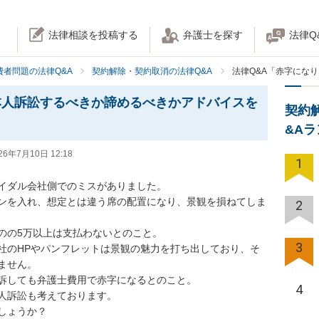
法律相談を投稿する
弁護士を探す
法律Q
費者問題の法律Q&A
契約解除・契約取消の法律Q&A
法律Q&A「赤字にな
本人訴訟するべきか諦めるべきかアドバイスを
契約
&A
26年7月10日 12:18
1
イダル会社側でのミスがありました。

ンを入れ、想定とは違う席の配置になり、景観を損ねてしま
2
の5万以上は支払わないとのこと。

3
社のHPやパンフレットは景観の魅力を打ち出しており、そ
せん。

訴しても弁護士費用で赤字になるとのこと。

4
人訴訟も考えております。

ょうか？
