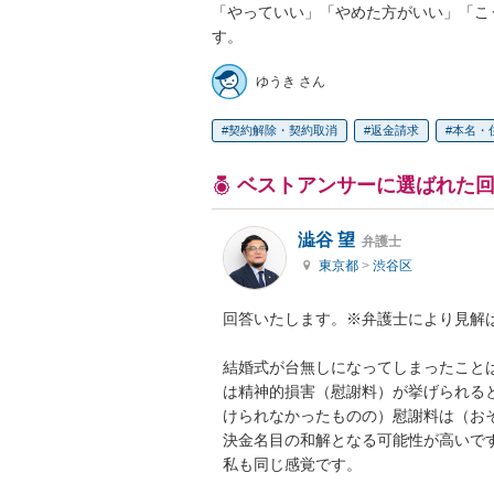
「やっていい」「やめた方がいい」「こ
す。
ゆうき さん
契約解除・契約取消
返金請求
本名・
ベストアンサーに選ばれた
澁谷 望
弁護士
東京都
>
渋谷区
回答いたします。※弁護士により見解は
結婚式が台無しになってしまったこと
は精神的損害（慰謝料）が挙げられる
けられなかったものの）慰謝料は（お
決金名目の和解となる可能性が高いで
私も同じ感覚です。
