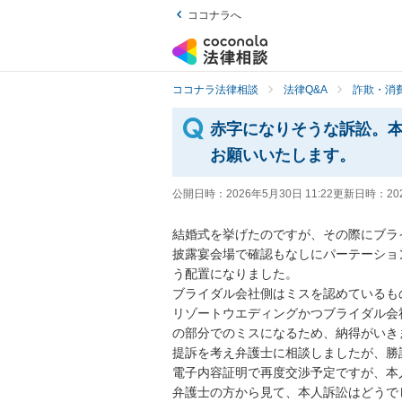
ココナラへ
ココナラ法律相談
法律Q&A
詐欺・消
赤字になりそうな訴訟。
お願いいたします。
公開日時：
2026年5月30日 11:22
更新日時：
20
結婚式を挙げたのですが、その際にブラ
披露宴会場で確認もなしにパーテーショ
う配置になりました。

ブライダル会社側はミスを認めているもの
リゾートウエディングかつブライダル会
の部分でのミスになるため、納得がいきま
提訴を考え弁護士に相談しましたが、勝
電子内容証明で再度交渉予定ですが、本
弁護士の方から見て、本人訴訟はどうでし