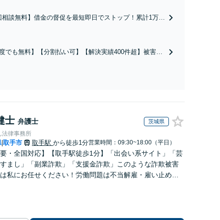
回相談無料】借金の督促を最短即日でストップ！累計1万件
験をもとに、無理のない生活再建をサポートします。◎任
理後のご相談◎セカンドオピニオンにも対応【分割払い
【完全個室】
度でも無料】【分割払い可】【解決実績400件超】被害者
に特化。保険会社とのやり取りはすべて任せてくださ
害や重大事故の賠償交渉を全力で代行。正当な賠償金を受
サポートをいたします。
健士
弁護士
茨城県
ん法律事務所
県
取手市
取手駅
から徒歩1分
営業時間：09:30~18:00（平日）
|
要・全国対応】【取手駅徒歩1分】「出会い系サイト」「芸
すまし」「副業詐欺」「支援金詐欺」このような詐欺被害
は私にお任せください！労働問題は不当解雇・雇い止め・
払いの相談【完全成功報酬制】【相談料着手金0円】