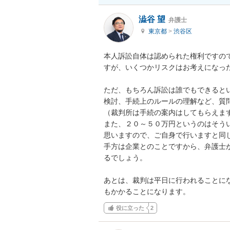
澁谷 望
弁護士
東京都
>
渋谷区
本人訴訟自体は認められた権利ですの
すが、いくつかリスクはお考えになった
ただ、もちろん訴訟は誰でもできると
検討、手続上のルールの理解など、質
（裁判所は手続の案内はしてもらえます
また、２０～５０万円というのはそう
思いますので、ご自身で行いますと同
手方は企業とのことですから、弁護士
るでしょう。

あとは、裁判は平日に行われることに
もかかることになります。
役に立った
2