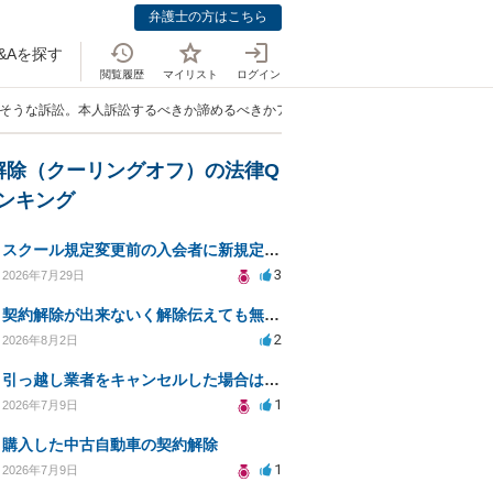
弁護士の方はこちら
&Aを探す
閲覧履歴
マイリスト
ログイン
りそうな訴訟。本人訴訟するべきか諦めるべきかアドバイスをお願いいたします。」
解除（クーリングオフ）の法律Q
ランキング
スクール規定変更前の入会者に新規定は適用されるのか
3
2026年7月29日
契約解除が出来ないく解除伝えても無視請求をされる
2
2026年8月2日
引っ越し業者をキャンセルした場合は法的問題になりますか？
1
2026年7月9日
購入した中古自動車の契約解除
1
2026年7月9日