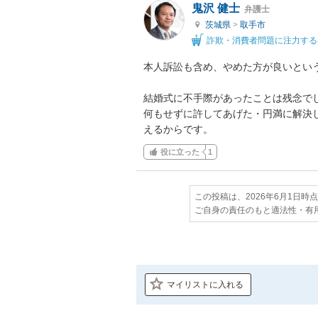
鬼沢 健士
弁護士
茨城県
>
取手市
詐欺・消費者問題に注力する
本人訴訟も含め、やめた方が良いという
結婚式に不手際があったことは残念でし
何もせずに許してあげた・円満に解決
えるからです。
役に立った
1
この投稿は、2026年6月1日時
ご自身の責任のもと適法性・有
マイリストに入れる