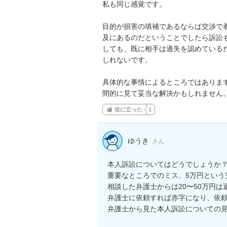
私も同じ感覚です。

目的が損害の填補であるならば交渉で
及にあるのだということでしたら訴訟
しても、既に相手は過失を認めている
しれないです。

具体的な事情によるところではありま
間的に見て妥当な解決かもしれません
役に立った
1
ゆうき
さん
本人訴訟についてはどうでしょうか？
重要なところでのミス、5万円という
相談した弁護士からは20〜50万円は
弁護士に依頼すれば赤字になり、依頼
弁護士から見た本人訴訟についての