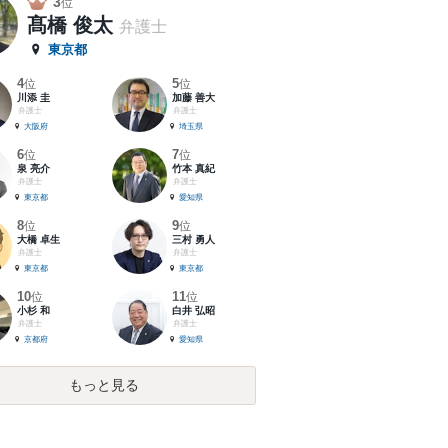
3
位
髙橋 俊太
弁護士
東京都
4
5
位
位
川添 圭
加藤 善大
弁護士
弁護士
大阪府
埼玉県
6
7
位
位
泉 亮介
竹本 真紀
弁護士
弁護士
東京都
愛知県
8
9
位
位
大橋 卓生
三村 勇人
弁護士
弁護士
東京都
東京都
10
11
位
位
小杉 和
白井 弘昭
弁護士
弁護士
京都府
愛知県
もっと見る