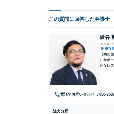
この質問に回答した弁護士
澁谷 
BEARD
東京
【初回面
にサポー
速なレス
者様と二
応】
電話でお問い合わせ
注力分野