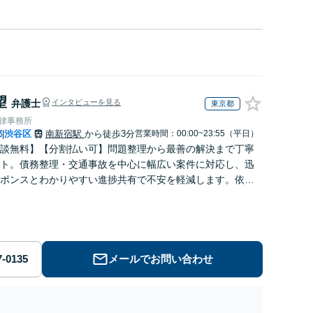
望
弁護士
インタビューを見る
東京都
法律事務所
都
渋谷区
南新宿駅
から徒歩3分
営業時間：00:00~23:55（平日）
|
談無料】【分割払い可】問題整理から最善の解決まで丁寧
ト。債務整理・交通事故を中心に幅広い案件に対応し、迅
ポンスとわかりやすい進捗共有で不安を軽減します。依頼
人三脚で、納得できる解決を目指します【夜間・休日対
メールでお問い合わせ