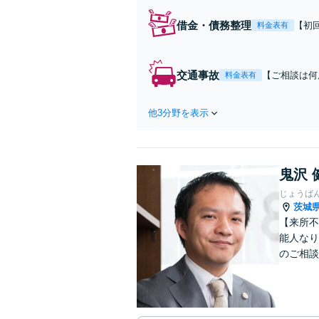
借金・債務整理
【初
料金表有
の経
意整
可】
交通事故
【ご相談は何
料金表有
側のサポート
い！！後遺障
他3分野を表示
け取るための
鬼沢 
じょうば
茨城
【来所不
能人なり
のご相談
残業代未