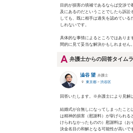
目的が損害の填補であるならば交渉で
及にあるのだということでしたら訴訟
しても、既に相手は過失を認めている
しれないです。

具体的な事情によるところではありま
間的に見て妥当な解決かもしれません
弁護士からの回答タイム
澁谷 望
弁護士
東京都
>
渋谷区
回答いたします。※弁護士により見解は
結婚式が台無しになってしまったこと
は精神的損害（慰謝料）が挙げられる
けられなかったものの）慰謝料は（お
決金名目の和解となる可能性が高いで