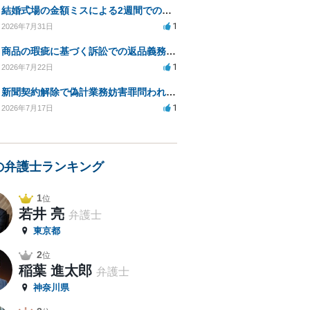
結婚式場の金額ミスによる2週間での解約。キャンセル料10万円の免除は可能か。
1
2026年7月31日
商品の瑕疵に基づく訴訟での返品義務の有無について教えてください
1
2026年7月22日
新聞契約解除で偽計業務妨害罪問われる可能性は？
1
2026年7月17日
の弁護士ランキング
1
位
若井 亮
弁護士
東京都
2
位
稲葉 進太郎
弁護士
神奈川県