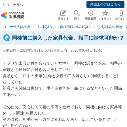
弁護士の方はこちら
ココナラへ
投稿する
探す
閲覧履歴
マイリスト
ログイン
ココナラ法律相談
法律Q&A
債権回収の法律Q&A
少額訴訟の相談・
同棲前に購入した家具代金、相手に請求可能か？
公開日時：
2026年5月31日 00:19
更新日時：
2026年6月4日 10:40
アプリで出会い付き合っていた女性と、同棲の話まで進み、相手の
家族とも良好にお付き合いをしていた。

夏頃から、相手の実家(祖母と女性の二人暮らし)で同棲することに
なっていた。

祖母とも関係は良好で、度々夕食等を一緒にとるなどといった関係
であった。

そのため、安心して同棲の準備を進めており、同棲に向けて家具等
(ベッド関連)を購入した。

その直後、相手から一方的に別れ話があり、話し合いを希望した
が、拒否された。
