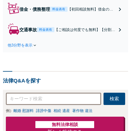
借金・債務整理
【初回相談無料】借金の督
料金表有
促を最短即日でストップ！
累計1万件の経験をもとに、
無理のない生活再建をサポ
交通事故
【ご相談は何度でも無料】【分割払
料金表有
ートします。◎任意整理後
い可】【解決実績400件超】被害者
のご相談◎セカンドオピニ
側のサポートに特化。保険会社との
オンにも対応【分割払い
他3分野を表示
やり取りはすべて任せてくださ
可】【完全個室】
い！！後遺障害や重大事故の賠償交
渉を全力で代行。正当な賠償金を受
け取るためのサポートをいたしま
す。
法律Q&Aを探す
検索
例）
離婚 慰謝料
誹謗中傷
相続 遺産
著作物 違法
無料法律相談