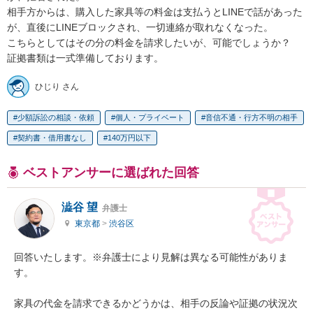
相手方からは、購入した家具等の料金は支払うとLINEで話があった
が、直後にLINEブロックされ、一切連絡が取れなくなった。

こちらとしてはその分の料金を請求したいが、可能でしょうか？

証拠書類は一式準備しております。
ひじり さん
少額訴訟の相談・依頼
個人・プライベート
音信不通・行方不明の相手
契約書・借用書なし
140万円以下
ベストアンサーに選ばれた回答
澁谷 望
弁護士
東京都
>
渋谷区
回答いたします。※弁護士により見解は異なる可能性がありま
す。

家具の代金を請求できるかどうかは、相手の反論や証拠の状況次