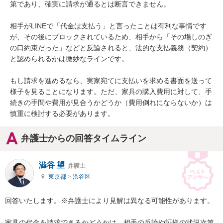
第であり、確実に請求が通るとは断言できません。

相手がLINEで「代金は支払う」と言ったことは有利な事情です
が、その後にブロックされているため、相手から「その場しのぎ
の口約束だった」などと反論されると、法的な支払義務（契約）
と認められるかは微妙なラインです。

もし請求を進めるなら、実家宛てに支払いを求める書面を送って
様子を見ることになります。ただ、家具の購入費用に対して、手
続きの手間や費用が見合うかどうか（費用倒れにならないか）は
慎重に検討する必要があります。
弁護士からの回答タイムライン
澁谷 望
弁護士
東京都
>
渋谷区
回答いたします。※弁護士により見解は異なる可能性があります。

家具の代金を請求できるかどうかは、相手の反論や証拠の状況次第