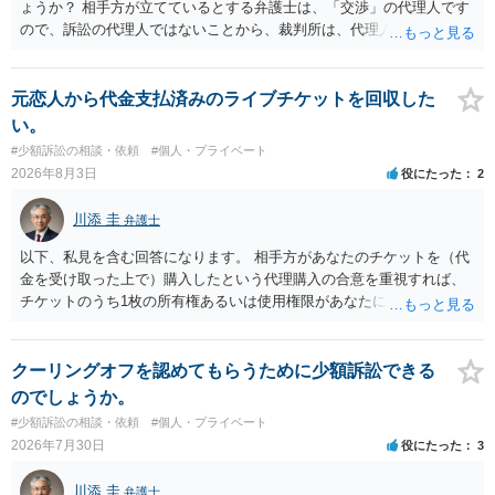
せることなく、誠意をもって速やかに返金手続を履行されるよう、強
ょうか？ 相手方が立てているとする弁護士は、「交渉」の代理人です
く求めます。 以上
ので、訴訟の代理人ではないことから、裁判所は、代理人宛ての訴状
を受け取ることは無いと思われます。 なお、交渉段階で代理人が就い
ている場合は、相手方（被告）の住所で訴状を作成提出し、裁判所に
代理人が就いていたことを知らせると（訴状の記載内容から明らかな
元恋人から代金支払済みのライブチケットを回収した
場合も）、裁判所が当該代理人弁護士に事前連絡し、引き続き訴訟も
い。
受任するかを聞いたうえで、受任の意志が明らかになったところで、
#少額訴訟の相談・依頼
#個人・プライベート
直接被告に送達するのではなく、代理人に訴状の受領を促すこともあ
2026年8月3日
役にたった
2
ります。 ラインのやり取りでしか証拠がないと、実際の本人性が明ら
かではありません。もちろん弁護士（２０万円の請求で代理人弁護士
川添 圭
弁護士
に委任するかも疑わしいのですが）も住所は明らかにしないでしょ
う。 何か本人を示す事実（振込先などの情報）から、相手の住所等の
以下、私見を含む回答になります。 相手方があなたのチケットを（代
情報を割り出していくしかないように思えます。 以上、ご参考まで。
金を受け取った上で）購入したという代理購入の合意を重視すれば、
チケットのうち1枚の所有権あるいは使用権限があなたにあり、チケッ
トの引渡しを求める権利があるという主張が認められやすいといえま
す。 一方、このチケット購入には「相手方と一緒に行く」という合意
も付随していたことを無視することができません。こちらを重視すれ
クーリングオフを認めてもらうために少額訴訟できる
ば、交際を終了させたことにより「一緒に行く」という結果の実現に
のでしょうか。
重大な障害が発生しており、当然にチケットを引き渡すべきといえる
#少額訴訟の相談・依頼
#個人・プライベート
かは微妙であり、むしろ返金すべきとするのが当事者の合理的意思に
2026年7月30日
役にたった
3
合致するのではないか、という判断に傾くことになると思います。 例
えば、当該チケットが座席指定である場合、交際を解消した2人が当日
川添 圭
弁護士