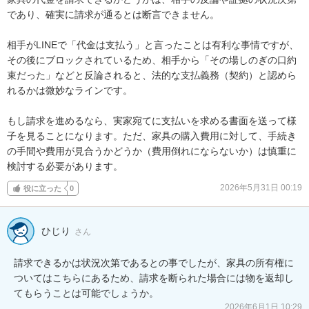
であり、確実に請求が通るとは断言できません。

相手がLINEで「代金は支払う」と言ったことは有利な事情ですが、
その後にブロックされているため、相手から「その場しのぎの口約
束だった」などと反論されると、法的な支払義務（契約）と認めら
れるかは微妙なラインです。

もし請求を進めるなら、実家宛てに支払いを求める書面を送って様
子を見ることになります。ただ、家具の購入費用に対して、手続き
の手間や費用が見合うかどうか（費用倒れにならないか）は慎重に
検討する必要があります。
2026年5月31日 00:19
役に立った
0
ひじり
さん
請求できるかは状況次第であるとの事でしたが、家具の所有権に
ついてはこちらにあるため、請求を断られた場合には物を返却し
てもらうことは可能でしょうか。
2026年6月1日 10:29