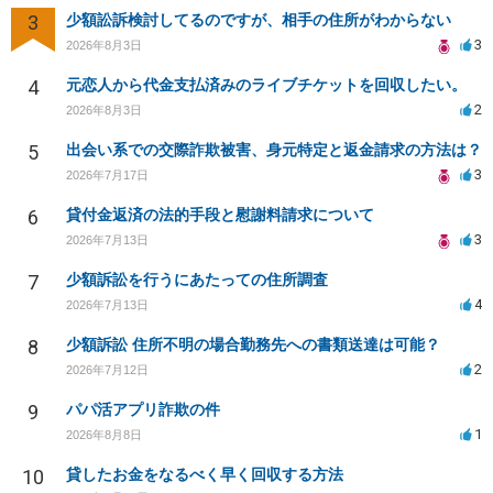
3
少額訟訴検討してるのですが、相手の住所がわからない
3
2026年8月3日
4
元恋人から代金支払済みのライブチケットを回収したい。
2
2026年8月3日
5
出会い系での交際詐欺被害、身元特定と返金請求の方法は？
3
2026年7月17日
6
貸付金返済の法的手段と慰謝料請求について
3
2026年7月13日
7
少額訴訟を行うにあたっての住所調査
4
2026年7月13日
8
少額訴訟 住所不明の場合勤務先への書類送達は可能？
2
2026年7月12日
9
パパ活アプリ詐欺の件
1
2026年8月8日
10
貸したお金をなるべく早く回収する方法