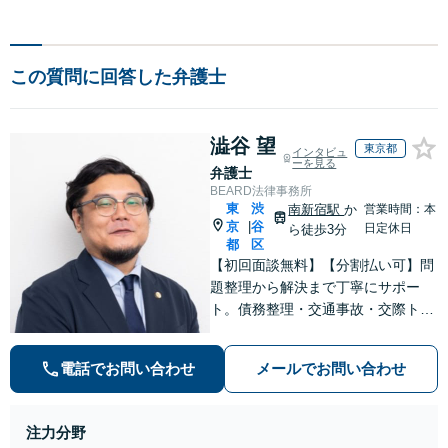
この質問に回答した弁護士
澁谷 望
東京都
インタビュ
ーを見る
弁護士
BEARD法律事務所
東
渋
南新宿駅
か
営業時間：本
京
谷
|
日定休日
ら徒歩3分
都
区
【初回面談無料】【分割払い可】問
題整理から解決まで丁寧にサポー
ト。債務整理・交通事故・交際トラ
ブルを中心に幅広い案件に対応し、
迅速なレスポンスとわかりやすい進
電話でお問い合わせ
メールでお問い合わせ
捗共有で不安を軽減します。依頼者
様と二人三脚で、納得できる解決を
目指します【夜間・休日対応】
注力分野