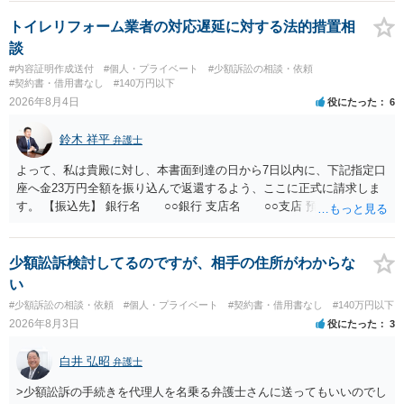
ります。 お金を渡した方法が現金手渡しではなく、指定口座への振込
であるならば、相手方の身元を特定できる可能性もあるでしょう。 い
トイレリフォーム業者の対応遅延に対する法的措置相
ずれにせよ、まずは速やかに最寄りの警察署に被害相談に行くことを
談
お勧めします。
#内容証明作成送付
#個人・プライベート
#少額訴訟の相談・依頼
#契約書・借用書なし
#140万円以下
2026年8月4日
役にたった
6
鈴木 祥平
弁護士
よって、私は貴殿に対し、本書面到達の日から7日以内に、下記指定口
座へ金23万円全額を振り込んで返還するよう、ここに正式に請求しま
す。 【振込先】 銀行名 ○○銀行 支店名 ○○支店 預金種別 普通
口座番号 ○○○○○○○ 口座名義 ○○○○ 万一、上記期限までに返金がな
されない場合には、貴殿には任意に返金する意思がないものと判断
し、やむを得ず、返還金23万円及びこれに対する遅延損害金の支払い
少額訟訴検討してるのですが、相手の住所がわからな
を求める民事訴訟、支払督促その他必要な法的手続を直ちに講じま
い
す。 その際には、訴訟に要する費用その他法令上認められる金員につ
#少額訴訟の相談・依頼
#個人・プライベート
#契約書・借用書なし
#140万円以下
いても併せて請求する予定ですので、あらかじめ申し添えます。 本件
2026年8月3日
役にたった
3
は、貴殿自らが契約を解約したことによって生じた返還義務の履行を
求めるものにすぎません。貴殿の仕入先との取引関係や返金時期など
白井 弘昭
弁護士
の内部事情は、私に対する返還義務の発生や履行時期には何ら影響を
及ぼすものではありません。 これ以上、本件の解決を不必要に遅延さ
>少額訟訴の手続きを代理人を名乗る弁護士さんに送ってもいいのでし