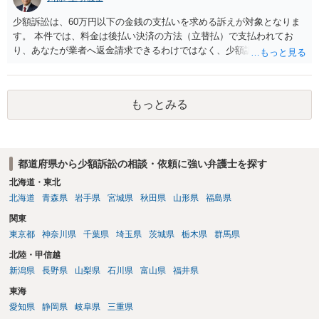
隣り合わせになることは避けたいという心理が働くことも無理からぬ
ところです。一方、チケットがエリア指定のアリーナ席であれば隣り
少額訴訟は、60万円以下の金銭の支払いを求める訴えが対象となりま
合わせにならずに済むかもしれませんし、そのチケットが入手困難で
す。 本件では、料金は後払い決済の方法（立替払）で支払われてお
あったり特別席であったりすれば、判断は変わってくるかもしれませ
り、あなたが業者へ返金請求できるわけではなく、少額訴訟は使えな
ん。当該チケットがチケット転売防止法に規定する特定興行入場券に
いと思われます。 当該事業者と後払い決済業者を被告として債務不存
該当し、券面上使用者が指定されている場合には、チケット引渡し以
在確認請求訴訟を提起することも考えられますが、まずは後払い決済
外に選択肢がない場合もあるでしょう。 このように、本件の紛争は、
業者へ（原契約のクーリング・オフの証拠の写しとともに）支払拒絶
法的には「当事者の合理的意思」がどこにあるのかを追求した解決が
もっとみる
の通知書を送り、もし訴訟や支払督促を行ってきた場合には全面的に
必要になると思われます。なかなか難しい問題なので、弁護士によっ
争う、というやり方がベターではないかと思います。弁護士会の相談
ても回答は異なるかもしれません。
センター等で、消費者問題に強い弁護士（消費者保護委員会に所属し
ているなど）へ相談されることをお勧めします。
都道府県から少額訴訟の相談・依頼に強い弁護士を探す
北海道・東北
北海道
青森県
岩手県
宮城県
秋田県
山形県
福島県
関東
東京都
神奈川県
千葉県
埼玉県
茨城県
栃木県
群馬県
北陸・甲信越
新潟県
長野県
山梨県
石川県
富山県
福井県
東海
愛知県
静岡県
岐阜県
三重県