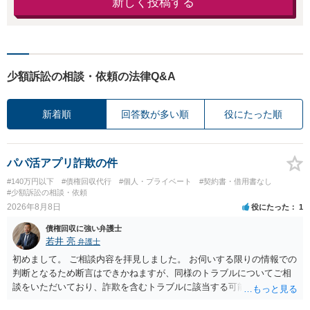
新しく投稿する
少額訴訟の相談・依頼の法律Q&A
新着順
回答数が多い順
役にたった順
パパ活アプリ詐欺の件
#140万円以下
#債権回収代行
#個人・プライベート
#契約書・借用書なし
#少額訴訟の相談・依頼
2026年8月8日
役にたった
1
債権回収に強い弁護士
若井 亮
弁護士
初めまして。 ご相談内容を拝見しました。 お伺いする限りの情報での
判断となるため断言はできかねますが、同様のトラブルについてご相
談をいただいており、詐欺を含むトラブルに該当する可能性があるで
しょう。 返金の請求にあたっては、相手方の身元を特定する必要があ