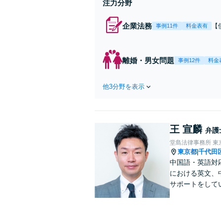
注力分野
企業法務
【
事例11件
料金表有
応
決
を
離婚・男女問題
事例12件
料金
件
他3分野を表示
王 宣麟
弁護
堂島法律事務所 東
東京都
千代田
|
中国語・英語対
における英文、
サポートをして
学・出向経験も
なアドバイスが