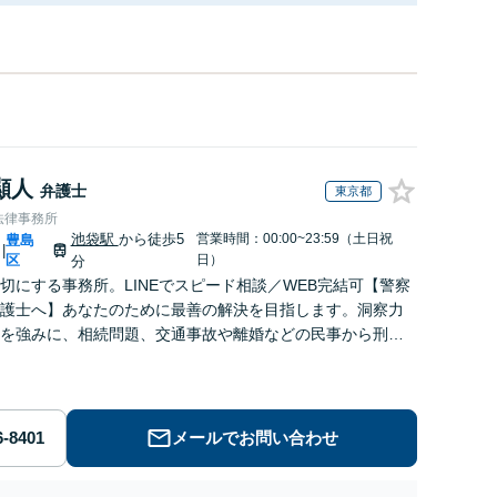
顯人
弁護士
東京都
法律事務所
池袋駅
から徒歩5
営業時間：00:00~23:59（土日祝
豊島
|
区
日）
分
切にする事務所。LINEでスピード相談／WEB完結可【警察
護士へ】あなたのために最善の解決を目指します。洞察力
を強みに、相続問題、交通事故や離婚などの民事から刑事
幅広く支援【完全個室】
メールでお問い合わせ