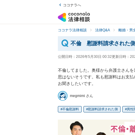
ココナラへ
ココナラ法律相談
法律Q&A
離婚・男
不倫 慰謝料請求された
公開日時：
2026年5月30日 00:32
更新日時：
20
不倫してました。奥様から弁護士さんを
思はないそうです。私も慰謝料はお支払
お聞きしたいです。
megmimi さん
不倫慰謝料
慰謝料請求された側
異性