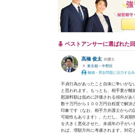
ベストアンサーに選ばれた
髙橋 俊太
弁護士
東京都
>
中野区
離婚・男女問題に注力する弁
不貞行為があったこと自体に争いがな
と思われます。もっとも、相手妻が離
慰謝料額は低めに評価される傾向があ
数十万円から１００万円台程度で解決
印象です（なお、相手方弁護士からの
可能性もあります）。ただし、不貞期
を大きく悪化させた、未成年の子がい
れば、増額方向に考慮されます。対応