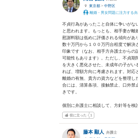
東京都
>
中野区
離婚・男女問題に注力する弁
不貞行為があったこと自体に争いがな
と思われます。もっとも、相手妻が離
慰謝料額は低めに評価される傾向があ
数十万円から１００万円台程度で解決
印象です（なお、相手方弁護士からの
可能性もあります）。ただし、不貞期
を大きく悪化させた、未成年の子がい
れば、増額方向に考慮されます。対応
離婚の有無、貴方の資力などを整理し
合には、清算条項、接触禁止、口外禁
きです。

個別に弁護士に相談して、方針等を検
役に立った
1
藤本 顯人
弁護士