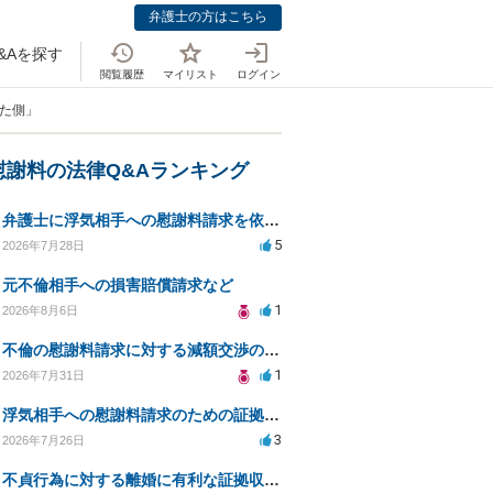
弁護士の方はこちら
&Aを探す
閲覧履歴
マイリスト
ログイン
れた側」
慰謝料の法律Q&Aランキング
弁護士に浮気相手への慰謝料請求を依頼する費用相場は？
5
2026年7月28日
元不倫相手への損害賠償請求など
1
2026年8月6日
不倫の慰謝料請求に対する減額交渉の可能性と対策
1
2026年7月31日
浮気相手への慰謝料請求のための証拠集めと探偵選び
3
2026年7月26日
不貞行為に対する離婚に有利な証拠収集方法と法的手続きについて