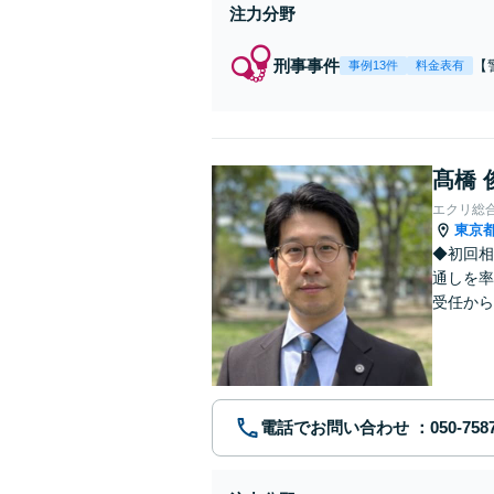
注力分野
刑事事件
【
事例13件
料金表有
【
身
強
の
髙橋 
エクリ総
東京
◆初回相
通しを率
受任から
ます。 
電話でお問い合わせ