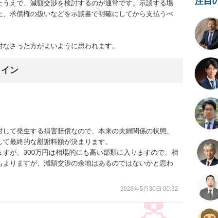
注目
たうえで、減額交渉を検討するのが通常です。示談する場
止、求償権の扱いなどを示談書で明確にしてから支払うべ
討なさった方がよいように思われます。
ライン
対して発生する損害賠償なので、本来の夫婦関係の状態、
て最終的な慰謝料額が決まります。

すが、300万円は相場的にも高い部類に入りますので、相
もよりますが、減額交渉の余地はあるのではないかと思わ
2026年5月30日 00:32