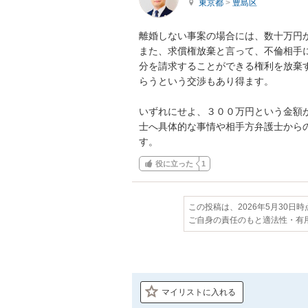
東京都
>
豊島区
離婚しない事案の場合には、数十万円か
また、求償権放棄と言って、不倫相手
分を請求することができる権利を放棄
らうという交渉もあり得ます。

いずれにせよ、３００万円という金額
士へ具体的な事情や相手方弁護士から
す。
役に立った
1
この投稿は、2026年5月30日
ご自身の責任のもと適法性・有
マイリストに入れる