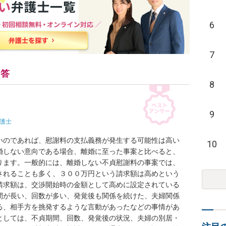
6
7
回答
8
9
護士
いのであれば、慰謝料の支払義務が発生する可能性は高い
10
婚しない意向である場合、離婚に至った事案と比べると、
ります。一般的には、離婚しない不貞慰謝料の事案では、
されることも多く、３００万円という請求額は高めという
請求額は、交渉開始時の金額として高めに設定されている
間が長い、回数が多い、発覚後も関係を続けた、夫婦関係
る、相手方を挑発するような言動があったなどの事情があ
としては、不貞期間、回数、発覚後の状況、夫婦の別居・