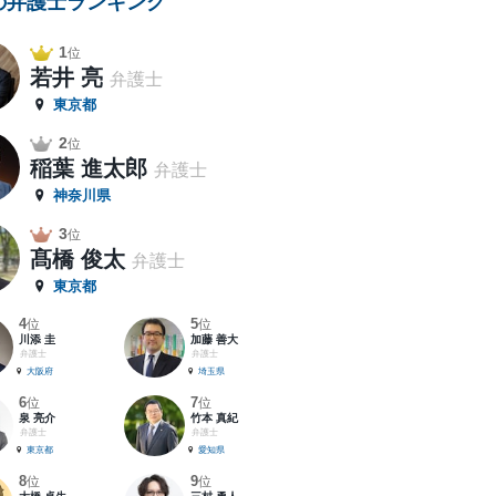
の弁護士ランキング
1
位
若井 亮
弁護士
東京都
2
位
稲葉 進太郎
弁護士
神奈川県
3
位
髙橋 俊太
弁護士
東京都
4
5
位
位
川添 圭
加藤 善大
弁護士
弁護士
大阪府
埼玉県
6
7
位
位
泉 亮介
竹本 真紀
弁護士
弁護士
東京都
愛知県
8
9
位
位