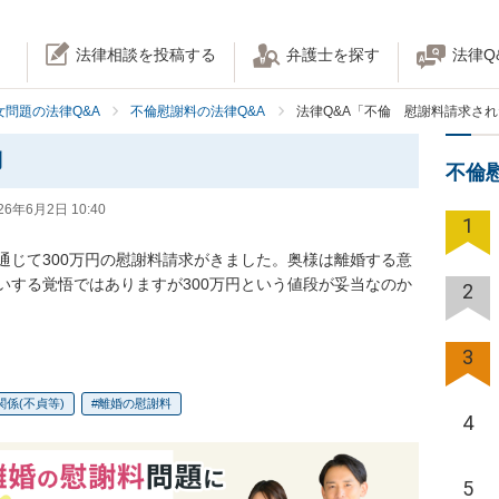
法律相談を投稿する
弁護士を探す
法律Q
女問題の法律Q&A
不倫慰謝料の法律Q&A
法律Q&A「不倫 慰謝料請求さ
側
不倫
26年6月2日 10:40
1
通じて300万円の慰謝料請求がきました。奥様は離婚する意
いする覚悟ではありますが300万円という値段が妥当なのか
2
3
関係(不貞等)
離婚の慰謝料
4
5