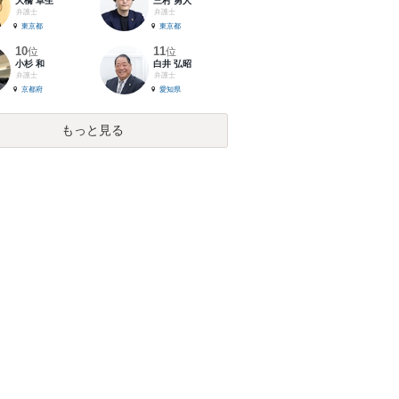
大橋 卓生
三村 勇人
弁護士
弁護士
東京都
東京都
10
11
位
位
小杉 和
白井 弘昭
弁護士
弁護士
京都府
愛知県
もっと見る