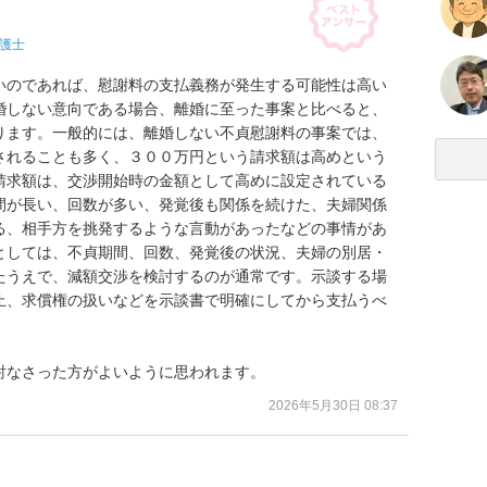
護士
いのであれば、慰謝料の支払義務が発生する可能性は高い
婚しない意向である場合、離婚に至った事案と比べると、
ります。一般的には、離婚しない不貞慰謝料の事案では、
されることも多く、３００万円という請求額は高めという
請求額は、交渉開始時の金額として高めに設定されている
間が長い、回数が多い、発覚後も関係を続けた、夫婦関係
る、相手方を挑発するような言動があったなどの事情があ
としては、不貞期間、回数、発覚後の状況、夫婦の別居・
たうえで、減額交渉を検討するのが通常です。示談する場
止、求償権の扱いなどを示談書で明確にしてから支払うべ
討なさった方がよいように思われます。
2026年5月30日 08:37