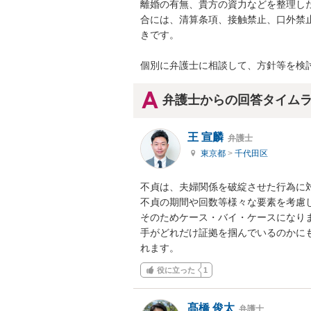
離婚の有無、貴方の資力などを整理し
合には、清算条項、接触禁止、口外禁
きです。

個別に弁護士に相談して、方針等を検
弁護士からの回答タイム
王 宣麟
弁護士
東京都
>
千代田区
不貞は、夫婦関係を破綻させた行為に
不貞の期間や回数等様々な要素を考慮し
そのためケース・バイ・ケースになりま
手がどれだけ証拠を掴んでいるのかに
れます。
役に立った
1
髙橋 俊太
弁護士