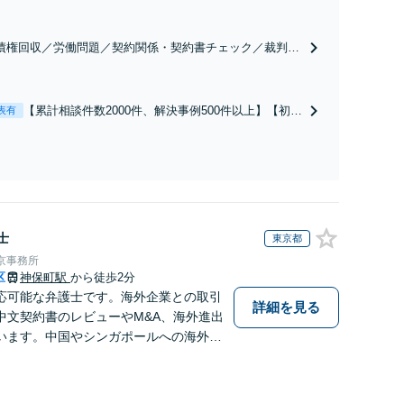
債権回収／労働問題／契約関係・契約書チェック／裁判対
】取引先とのトラブル・会社内のトラブルなど、事後の解
だけでなく予防法務までワンストップで対応！顧問弁護士
お探しの方もご相談ください！【顧問経験豊富】【個別案
【累計相談件数2000件、解決事例500件以上】【初回
表有
も対応OK】
相談（電話・WEB）無料】「オーダーメイドの解決
策を提示」依頼者様の話を丁寧にうかがい、どんな
不安があるのか、何を解決したいのかを正確に読み
取ります。【東京都在住以外の方も対応】
士
東京都
京事務所
区
神保町駅
から徒歩2分
応可能な弁護士です。海外企業との取引
詳細を見る
中文契約書のレビューやM&A、海外進出
います。中国やシンガポールへの海外留
あるため、現地文化を踏まえたきめ細か
可能です。