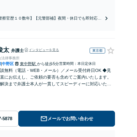
警察官歴１０数年】【元警部補】夜間・休日でも即対応！
即日接見】呼び出し直後や逮捕直後の対応により不起訴・
柄釈放実績多数！捜査経験を活かした先回りのサポートが
み。高い交渉力で示談成立へ尽力。少年事件／告訴・告発
経験多数有り
俊太
弁護士
インタビューを見る
東京都
合法律事務所
都
中野区
東中野駅
から徒歩5分
営業時間：本日定休日
|
談無料（電話・WEB・メール）／メール受付終日OK ◆見
直にお伝えし、ご依頼の要否も含めてご案内いたします。
解決まで弁護士本人が一貫してスピーディーに対応いたし
◆累計相談2000件以上・解決実績500件以上
メールでお問い合わせ