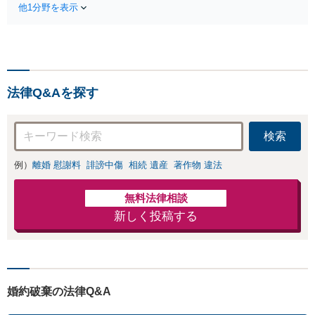
の慰謝料請求は遺族の正当
他1分野を表示
法をご提案】「会社と
な権利です」【24時間予約
争うのは気が引ける」
受付】【休日・電話相談
「残業代不払いは何が
可】【全国出張対応】
証拠になるの？」ご相
談で悩みを解消！使用
期間中の解雇も解決金
法律Q&Aを探す
あり／コロナ関係の解
雇・残業代未払いも対
応可【相談無料】
検索
例）
離婚 慰謝料
誹謗中傷
相続 遺産
著作物 違法
無料法律相談
新しく投稿する
婚約破棄の法律Q&A