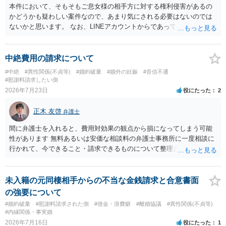
本件において、そもそもご息女様の相手方に対する権利侵害があるの
かどうかも疑わしい案件なので、あまり気にされる必要はないのでは
ないかと思います。 なお、LINEアカウントからであっても、そこに紐
づけられた電話番号の開示→携帯電話会社から氏名・住所が開示され
るパターンはありえるものの、本件のような精神的損害が発生したと
明確にいえないような案件において開示がなされる可能性も低いので
中絶費用の請求について
はないかと推察します。
#中絶
#異性関係(不貞等)
#婚約破棄
#婚外の妊娠
#音信不通
#慰謝料請求したい側
2026年7月23日
役にたった
2
正木 友啓
弁護士
間に弁護士を入れると、費用対効果の観点から損になってしまう可能
性があります 無料あるいは安価な相談料の弁護士事務所に一度相談に
行かれて、今できること・請求できるものについて整理されるのがよ
いかと思います
未入籍の元同棲相手からの不当な金銭請求と合意書面
の強要について
#婚約破棄
#慰謝料請求された側
#借金・浪費癖
#離婚協議
#異性関係(不貞等)
#内縁関係・事実婚
2026年7月16日
役にたった
1