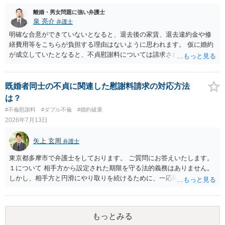
離婚・男女問題に強い弁護士
泉 亮介
弁護士
明確な合意ができていないとなると、退去後の家賃、退去違約金や修
繕費用等をこちらが負担する理由はないように思われます。 仮に婚約
が成立していたとなると、不貞慰謝料については請求される可能性が
あるため検討しておく必要があるでしょう。 弁護士を立てる予定であ
れば早めに弁護士に相談し、弁護士から回答をさせると良いでしょ
う。
既婚者同士の不貞に関連した慰謝料請求の対応方法
は？
#不倫慰謝料
#ダブル不倫
#婚約破棄
2026年7月13日
矢上 玄周
弁護士
東京都多摩市で弁護士をしております。 ご質問にお答えいたします。
１について 相手方から設定された期限を守る法的義務はありません。
しかし、相手方と円滑にやり取りを続けるために、一応期限を守って
連絡を取ることもあり得ます。 弁護士に相談してから連絡をしたい
が、期限を守らないのもご不安という場合には、「弁護士に相談して
から連絡するので少々お待ちください」という旨の連絡を入れておく
もっとみる
こともあります。 ２について 求償権の請求と婚約破棄の慰謝料請求