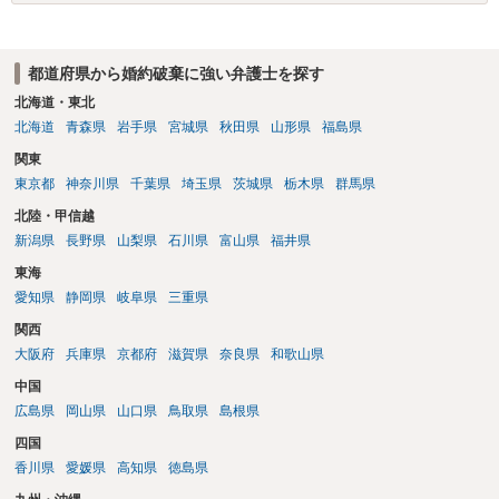
は、法的には別の議論ではありますが、事実上の繋がりがないわけで
はありません。 例えば、既婚者であるにもかかわらず、結婚するとい
うことを匂わせて不貞関係になったというような場合には、求償権の
都道府県から婚約破棄に強い弁護士を探す
負担割合が高くなり、婚約破棄の慰謝料も払う必要が生じるという可
能性もないわけではありません。 ただし、法律上重婚は認められてい
北海道・東北
ないので、既婚者同士の婚約が成立するかといわれると、成立しない
北海道
青森県
岩手県
宮城県
秋田県
山形県
福島県
と判断される可能性の方が高いと思われます。 ３について 和解をする
関東
際には、清算条項という定めを設けることがほとんどです。 清算条項
東京都
神奈川県
千葉県
埼玉県
茨城県
栃木県
群馬県
を定めることによって、「これをもってお互いに今後一切請求しな
い」ことを双方が誓約することになります。 上記はあくまでも一般論
北陸・甲信越
としての回答となります。 詳細なご事情をお伺いすればより適切な回
新潟県
長野県
山梨県
石川県
富山県
福井県
答ができるかと存じます。 弁護士に相談すべき事案かと存じますの
東海
で、お早めにご相談されることをお勧めいたします。
愛知県
静岡県
岐阜県
三重県
関西
大阪府
兵庫県
京都府
滋賀県
奈良県
和歌山県
中国
広島県
岡山県
山口県
鳥取県
島根県
四国
香川県
愛媛県
高知県
徳島県