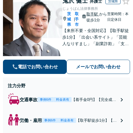
鬼沢 健士
弁護士
茨城県
じょうばん法律事務所
茨
取
取手駅
から
営業時間：本
城
手
|
日定休日
徒歩1分
県
市
【来所不要・全国対応】【取手駅徒
歩1分】「出会い系サイト」「芸能
人なりすまし」「副業詐欺」「支援
金詐欺」このような詐欺被害のご相
談は私にお任せください！労働問題
は不当解雇・雇い止め・残業代未払
電話でお問い合わせ
メールでお問い合わせ
いの相談【完全成功報酬制】【相談
料着手金0円】
注力分野
交通事故
【着手金0円】【完全成功
事例6件
料金表有
報酬制】【取手駅1分】死
亡事故・重度後遺障害に実
績多数あり！3カ月以内ス
労働・雇用
【取手駅徒歩1分】【オ
事例6件
料金表有
ピード解決／示談金0円→5
ンライン相談可】【労
00万円の事例も「死亡事故
働問題の多彩な解決方