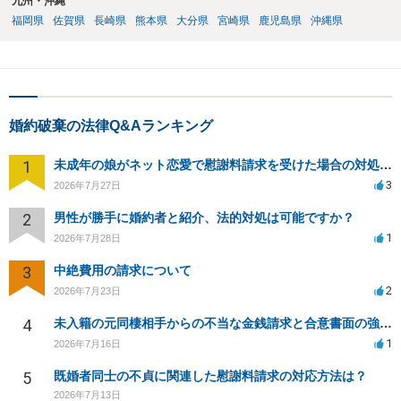
九州・沖縄
福岡県
佐賀県
長崎県
熊本県
大分県
宮崎県
鹿児島県
沖縄県
婚約破棄の法律Q&Aランキング
1
未成年の娘がネット恋愛で慰謝料請求を受けた場合の対処法は？
3
2026年7月27日
2
男性が勝手に婚約者と紹介、法的対処は可能ですか？
1
2026年7月28日
3
中絶費用の請求について
2
2026年7月23日
4
未入籍の元同棲相手からの不当な金銭請求と合意書面の強要について
1
2026年7月16日
5
既婚者同士の不貞に関連した慰謝料請求の対応方法は？
2026年7月13日