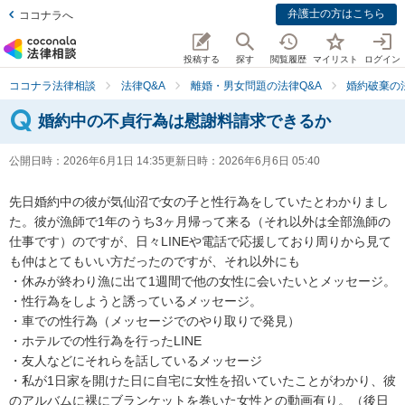
弁護士の方はこちら
ココナラへ
投稿する
探す
閲覧履歴
マイリスト
ログイン
ココナラ法律相談
法律Q&A
離婚・男女問題の法律Q&A
婚約破棄の
婚約中の不貞行為は慰謝料請求できるか
公開日時：
2026年6月1日 14:35
更新日時：
2026年6月6日 05:40
先日婚約中の彼が気仙沼で女の子と性行為をしていたとわかりまし
た。彼が漁師で1年のうち3ヶ月帰って来る（それ以外は全部漁師の
仕事です）のですが、日々LINEや電話で応援しており周りから見て
も仲はとてもいい方だったのですが、それ以外にも

・休みが終わり漁に出て1週間で他の女性に会いたいとメッセージ。

・性行為をしようと誘っているメッセージ。

・車での性行為（メッセージでのやり取りで発見）

・ホテルでの性行為を行ったLINE

・友人などにそれらを話しているメッセージ

・私が1日家を開けた日に自宅に女性を招いていたことがわかり、彼
のアルバムに裸にブランケットを巻いた女性との動画有り。（後日