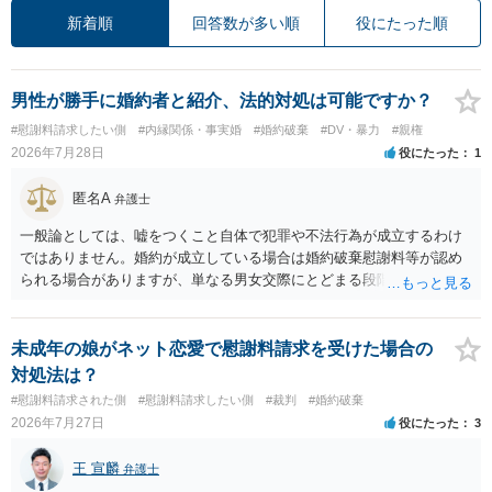
新着順
回答数が多い順
役にたった順
男性が勝手に婚約者と紹介、法的対処は可能ですか？
#慰謝料請求したい側
#内縁関係・事実婚
#婚約破棄
#DV・暴力
#親権
2026年7月28日
役にたった
1
匿名A
弁護士
一般論としては、嘘をつくこと自体で犯罪や不法行為が成立するわけ
ではありません。婚約が成立している場合は婚約破棄慰謝料等が認め
られる場合がありますが、単なる男女交際にとどまる段階の場合、独
身偽装その他貞操権侵害事案は別として、信頼関係破壊行為について
慰謝料は生じないことが多いと思われます。 お怒りはごもっともです
が、仮に交際を進めたとしても後に相手を信頼できなくなる可能性が
未成年の娘がネット恋愛で慰謝料請求を受けた場合の
高かったということですので、むしろ結婚しなくてよかったと割り切
対処法は？
って、交際を終わらせるのがよいと思います。
#慰謝料請求された側
#慰謝料請求したい側
#裁判
#婚約破棄
2026年7月27日
役にたった
3
王 宣麟
弁護士