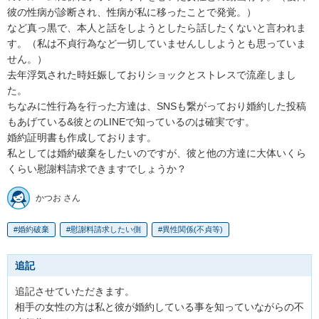
彼の性病が診断され、性病が私に移ったことで発覚。）

など真っ黒で、本人と話をしようとしたら話したくないと言われま
す。（私は不貞行為など一切していませんししようとも思っていま
せん。）

去年浮気された時妊娠しておりショックとストレスで流産しまし
た。

ちなみに性行為を行った方達は、SNSも繋がっており婚約した投稿
もあげている&彼とのLINEで知っているのは確実です。

婚約証明書も作成しております。

私としては婚約破棄をしたいのですが、彼と他の方達に大体いくら
くらい慰謝料請求できますでしょうか？
かつお さん
婚約破棄
慰謝料請求したい側
異性関係(不貞等)
追記
追記させていただきます。

相手の女性の方は私と彼が婚約している事を知っていながらの不