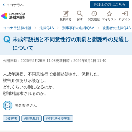
弁護士の方はこちら
ココナラへ
投稿する
探す
閲覧履歴
マイリスト
ログイン
ココナラ法律相談
法律Q&A
刑事事件の法律Q&A
被害者の法律Q&A
未成年誘拐と不同意性行の刑罰と慰謝料の見通し
について
公開日時：
2026年5月29日 11:08
更新日時：
2026年6月1日 11:40
未成年誘拐、不同意性行で逮捕起訴され、保釈した。

被害弁償あり示談なし。

どれくらいの刑になるのか。

慰謝料請求されるのか。
匿名希望 さん
被害者
刑事裁判
不同意性交等罪