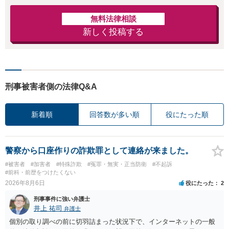
無料法律相談
新しく投稿する
刑事被害者側の法律Q&A
新着順
回答数が多い順
役にたった順
警察から口座作りの詐欺罪として連絡が来ました。
#被害者
#加害者
#特殊詐欺
#冤罪・無実・正当防衛
#不起訴
#前科・前歴をつけたくない
2026年8月6日
役にたった
2
刑事事件に強い弁護士
井上 祐司
弁護士
個別の取り調べの前に切羽詰まった状況下で、インターネットの一般