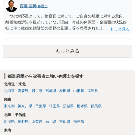
西浦 嘉博
弁護士
一つの対応案として、検察官に対して、ご自身の離婚に対する意向、
離婚無効訴訟を提起していない理由、今後の体調面・金銭面の状況好
転に伴う離婚無効訴訟の提起の見通し等を整理された上で、書面とし
て提出されることを検討されてみてはいかがでしょうか。 少なくとも
検察官の処分判断の際、相談者さんの意向を示す証拠の一つとして位
置づけられる様に思われます。 より詳細についてお聞きになりたい場
もっとみる
合、最寄りの法律事務所での相談を検討ください
都道府県から被害者に強い弁護士を探す
北海道・東北
北海道
青森県
岩手県
宮城県
秋田県
山形県
福島県
関東
東京都
神奈川県
千葉県
埼玉県
茨城県
栃木県
群馬県
北陸・甲信越
新潟県
長野県
山梨県
石川県
富山県
福井県
東海