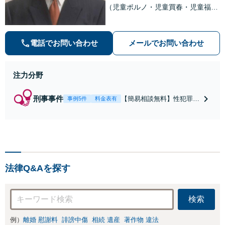
（児童ポルノ・児童買春・児童福祉
法・青少年条例）・ネット犯罪（名
誉毀損・わいせつ物・不正アクセス
等）に非常に詳しい弁護士です
電話でお問い合わせ
メールでお問い合わせ
注力分野
刑事事件
【簡易相談無料】性犯罪
事例5件
料金表有
（不同意性交・不同意わい
せつ）・福祉犯（児童ポル
ノ・児童買春・児童福祉
法・青少年条例）・ネット
犯罪（名誉毀損・わいせつ
物・不正アクセス・リベン
法律Q&Aを探す
ジポルノ罪等）に非常に詳
しい弁護士です
検索
例）
離婚 慰謝料
誹謗中傷
相続 遺産
著作物 違法