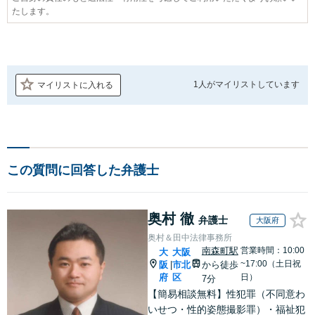
たします。
1人が
マイリストしています
マイリストに入れる
この質問に回答した弁護士
奥村 徹
弁護士
大阪府
奥村＆田中法律事務所
南森町駅
営業時間：10:00
大
大阪
~17:00（土日祝
阪
市北
から徒歩
|
府
区
日）
7分
【簡易相談無料】性犯罪（不同意わ
いせつ・性的姿態撮影罪）・福祉犯