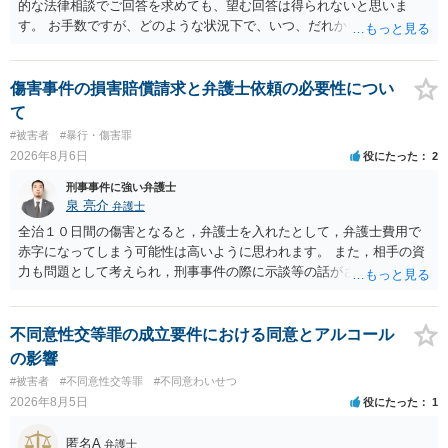
的な法律相談でご回答を求めても、望む回答は得られないと思いま
す。 お手数ですが、どのような状況下で、いつ、だれからどのような
経緯で口座の提供を頼まれ開設したか、それによる詐欺等の収益がど
の程度だと聞いているのかということについて、お近くで詳細な法律
相談を受けられたうえで対処方法を探された方がよいと思われます。
傷害事件の損害賠償請求と弁護士依頼の必要性につい
一般論でいえば、任意取り調べの場合、ＩＣレコーダーを持参して取
て
り調べ内容を録音することは必須だと考えます。
#被害者
#暴行・傷害罪
2026年8月6日
役にたった
2
刑事事件に強い弁護士
泉 亮介
弁護士
全治１０日間の傷害となると，弁護士を入れたとして，弁護士費用で
赤字になってしまう可能性は高いように思われます。 また，相手の資
力も問題として考えられ，刑事事件の際に示談等の話がされなかった
のであれば，資力がなく回収ができないというリスクもあるでしょ
う。
不同意性交等罪の成立要件における同意とアルコール
の影響
#被害者
#不同意性交等罪
#不同意わいせつ
2026年8月5日
役にたった
1
匿名A
弁護士