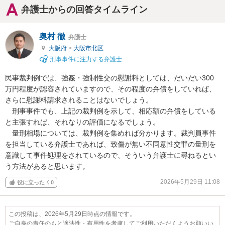
弁護士からの回答タイムライン
奥村 徹
弁護士
大阪府
>
大阪市北区
刑事事件に注力する弁護士
民事裁判例では、強姦・強制性交の慰謝料としては、だいだい300
万円程度が認容されていますので、その程度の弁償をしていれば、
さらに慰謝料請求されることはないでしょう。

　刑事事件でも、上記の裁判例を示して、相応額の弁償をしている
と主張すれば、それなりの評価になるでしょう。

　量刑相場については、裁判例を集めれば分かります。裁判員事件
を担当している弁護士であれば、致傷が無い不同意性交罪の量刑を
意識して事件処理をされているので、そういう弁護士に尋ねるとい
う方法があると思います。
2026年5月29日 11:08
役に立った
0
この投稿は、2026年5月29日時点の情報です。
ご自身の責任のもと適法性・有用性を考慮してご利用いただくようお願いい