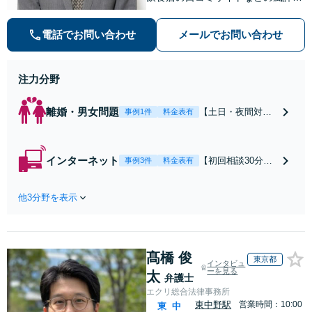
害対策など実績あり！【刑事】犯罪
の種類を問わず相談可。可能な限り
電話でお問い合わせ
メールでお問い合わせ
早期対応で駆けつけサポート【労
働】不当解雇・残業代請求はおまか
せください
注力分野
離婚・男女問題
【土日・夜間対応
事例1件
料金表有
可】【初回相談30
分無料】「相手方
から書面を提示さ
インターネット
【初回相談30分無
事例3件
料金表有
れたら、サインす
料】状況に応じて
る前にご相談を」
手段を使い分け、
経験豊富な弁護士
他3分野を表示
適切な方法で投稿
が全力で交渉にあ
の削除・発信者情
たります！相手方
報開示請求をおこ
と直接話す精神的
ないます「企業や
負担を軽減「弁護
髙橋 俊
お店の風評被害対
東京都
インタビュ
士の交渉で慰謝料
策／売り上げ低下
ーを見る
太
弁護士
金額アップ／減額
防止のために尽
エクリ総合法律事務所
交渉も対応可」
力」加害者側の対
東中野駅
営業時間：10:00
東
中
【完全個室対応】