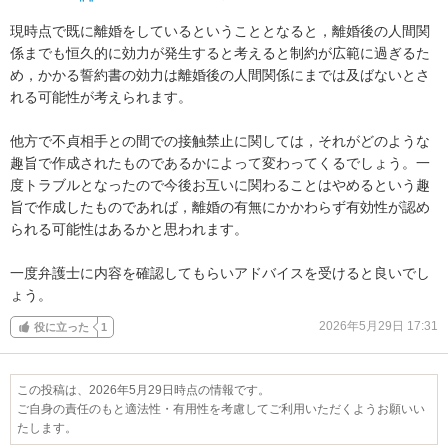
現時点で既に離婚をしているということとなると，離婚後の人間関
係までも恒久的に効力が発生すると考えると制約が広範に過ぎるた
め，かかる誓約書の効力は離婚後の人間関係にまでは及ばないとさ
れる可能性が考えられます。

他方で不貞相手との間での接触禁止に関しては，それがどのような
趣旨で作成されたものであるかによって変わってくるでしょう。一
度トラブルとなったので今後お互いに関わることはやめるという趣
旨で作成したものであれば，離婚の有無にかかわらず有効性が認め
られる可能性はあるかと思われます。

一度弁護士に内容を確認してもらいアドバイスを受けると良いでし
ょう。
2026年5月29日 17:31
役に立った
1
この投稿は、2026年5月29日時点の情報です。
ご自身の責任のもと適法性・有用性を考慮してご利用いただくようお願いい
たします。