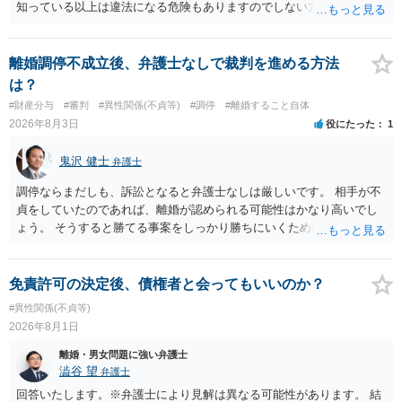
定しているのかによって，考え方・進め方は変わってくると思いま
知っている以上は違法になる危険もありますのでしない方が良いで
す。 ④性交類似行為を認めているにもかかわらず支払を拒否するので
す。質問３は可能かと思います。質問４は悪意の遺棄などに該当する
あれば，本人（行政書士でも同じだと思います。）への対応ではあま
かと思います。有責配偶者ですので相手方からの離婚は拒否しても仮
り変わらないように思います。減額で折り合えるなら本人様の交渉で
に訴訟されても法的に成立しません。質問５は認知すると養育費支払
離婚調停不成立後、弁護士なしで裁判を進める方法
もよいように思いますが，ゼロかどうかの観点であれば，訴訟に進む
い、相続権が発生します。合意があれば法的に可能ですが法律で強制
は？
しかなくなるようにも思います。そうしますと，お近くの弁護士に相
することはできません。質問６は可能です。質問７は不貞行為の写真
#財産分与
#審判
#異性関係(不貞等)
#調停
#離婚すること自体
談して進めることを検討した方がよいようにも思います。
データ（ハメ撮り）、第三者撮影の腕組み写真、夫の自白録音まであ
2026年8月3日
役にたった
1
るのであれば十分かと思います。ご参考にしてください。
鬼沢 健士
弁護士
調停ならまだしも、訴訟となると弁護士なしは厳しいです。 相手が不
貞をしていたのであれば、離婚が認められる可能性はかなり高いでし
ょう。 そうすると勝てる事案をしっかり勝ちにいくためにも弁護士委
任を強くおすすめします。
免責許可の決定後、債権者と会ってもいいのか？
#異性関係(不貞等)
2026年8月1日
離婚・男女問題に強い弁護士
澁谷 望
弁護士
回答いたします。※弁護士により見解は異なる可能性があります。 結