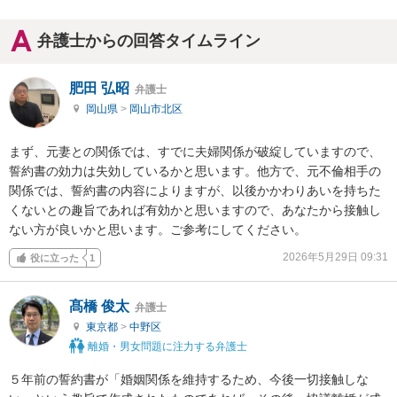
弁護士からの回答タイムライン
肥田 弘昭
弁護士
岡山県
>
岡山市北区
まず、元妻との関係では、すでに夫婦関係が破綻していますので、
誓約書の効力は失効しているかと思います。他方で、元不倫相手の
関係では、誓約書の内容によりますが、以後かかわりあいを持ちた
くないとの趣旨であれば有効かと思いますので、あなたから接触し
ない方が良いかと思います。ご参考にしてください。
2026年5月29日 09:31
役に立った
1
髙橋 俊太
弁護士
東京都
>
中野区
離婚・男女問題に注力する弁護士
５年前の誓約書が「婚姻関係を維持するため、今後一切接触しな