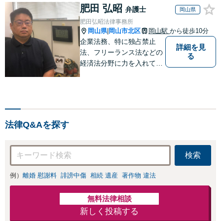
対応OK】
肥田 弘昭
様の話を丁寧にう
弁護士
岡山県
かがい、どんな不
肥田弘昭法律事務所
安があるのか、何
岡山県
岡山市北区
岡山駅
から徒歩10分
|
を解決したいのか
企業法務、特に独占禁止
詳細を見
を正確に読み取り
法、フリーランス法などの
る
ます。【東京都在
経済法分野に力を入れてい
住以外の方も対
ます！！！
応】
法律Q&Aを探す
検索
例）
離婚 慰謝料
誹謗中傷
相続 遺産
著作物 違法
無料法律相談
新しく投稿する