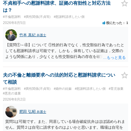
貞発覚後、長期間同居を続けると、不貞を許したとの評価につながる
不貞相手への慰謝料請求、証拠の有効性と対応方法
場合がありますので、ご注意ください。 以上、ご参考まで。
は？
#不倫慰謝料
#異性関係(不貞等)
#慰謝料請求したい側
2026年8月5日
役にたった
1
竹本 真紀
弁護士
【質問①～④】について ①性的行為でなく，性交類似行為であったと
しても慰謝料請求は可能です。しかも，保有している証拠は，交際の
ような関係にあり，少なくとも性交類似行為の存在を確実に証明でき
るものです（裏を返せば，証拠で認められる範囲でしか認めていない
ことを窺わせるものです。）。ですから，慰謝料請求を進めることで
よいと思います。 ただ．慰謝料額については，婚姻破綻に至っていな
夫の不倫と離婚要求への法的対応と慰謝料請求につい
いとして，この点を考慮されることになるかもしれません。 ②夫との
て相談
今後のことを考えて書いてもらうか否かを検討するのがよいと思いま
#不倫慰謝料
#異性関係(不貞等)
#婚外の妊娠
#慰謝料請求したい側
#育児放棄
す。今ある証拠以上のことを証明（証明力を強めることも含む）でき
#悪意の遺棄
るのであれば，前向きに検討を進めるという考え方でもよいでしょ
2026年8月2日
う。慰謝料請求としては証拠として使えることが前提であり，その価
値と夫との関係との均衡のように思います。 ③行政書士に委任をして
肥田 弘昭
弁護士
いるのであれば，どのような内容の委任なのか不明ですが，その行政
書士との協議になると思います。請求するか，訴訟にするか，その点
質問1は可能です。また、同居している場合破綻抗弁はほぼ認められま
の見極めや，相手方は性交類似行為は認めているのか，それさえも否
せん。質問２は自宅に請求するのはよいかと思います。職場は自宅を