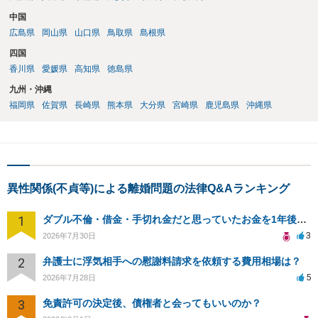
中国
広島県
岡山県
山口県
鳥取県
島根県
四国
香川県
愛媛県
高知県
徳島県
九州・沖縄
福岡県
佐賀県
長崎県
熊本県
大分県
宮崎県
鹿児島県
沖縄県
異性関係(不貞等)による離婚問題の法律Q&Aランキング
1
ダブル不倫・借金・手切れ金だと思っていたお金を1年後いまさら脅迫罪として通知書が来てまとめて請求
3
2026年7月30日
2
弁護士に浮気相手への慰謝料請求を依頼する費用相場は？
5
2026年7月28日
3
免責許可の決定後、債権者と会ってもいいのか？