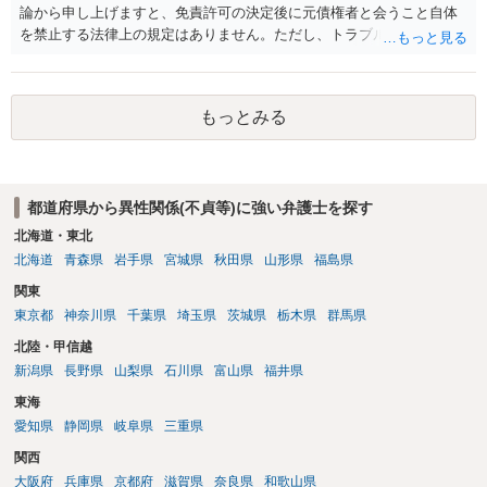
論から申し上げますと、免責許可の決定後に元債権者と会うこと自体
を禁止する法律上の規定はありません。ただし、トラブル防止の観点
から慎重な対応が必要です。 今後の付き合い方で気をつけるべきポイ
ントは以下の通りです。 ・金銭のやり取りや返済の約束は絶対にしな
い（免責された借金を任意でも支払ってしまうとトラブルの元になり
もっとみる
ます） ・過去のDVや過剰請求の経緯を踏まえ、相手の感情に流されな
い ・予定通り毅然とした態度で距離を置く 法律上の制限はないもの
の、ご自身の生活と精神的な安定を守るためにも、お互いに距離を置
くというご判断は非常に賢明かと思います。
都道府県から異性関係(不貞等)に強い弁護士を探す
北海道・東北
北海道
青森県
岩手県
宮城県
秋田県
山形県
福島県
関東
東京都
神奈川県
千葉県
埼玉県
茨城県
栃木県
群馬県
北陸・甲信越
新潟県
長野県
山梨県
石川県
富山県
福井県
東海
愛知県
静岡県
岐阜県
三重県
関西
大阪府
兵庫県
京都府
滋賀県
奈良県
和歌山県