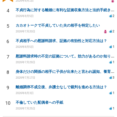
2026年8月1日
4
不貞行為に対する離婚に有利な証拠収集方法と法的手続きについて
2
2026年8月5日
5
カカオトークで不貞していた夫の相手を特定したい
2
2026年7月20日
6
不貞相手への慰謝料請求、証拠の有効性と対応方法は？
1
2026年8月5日
7
慰謝料請求時の不定の証拠について。効力があるのか知りたい。
1
2026年7月29日
8
身体だけの関係の相手に子供が出来たと言われ認知、養育費を要求されているが自身の子供か分からない
3
2026年7月17日
9
離婚調停不成立後、弁護士なしで裁判を進める方法は？
1
2026年8月3日
10
不倫していた配偶者への手紙
1
2026年7月25日