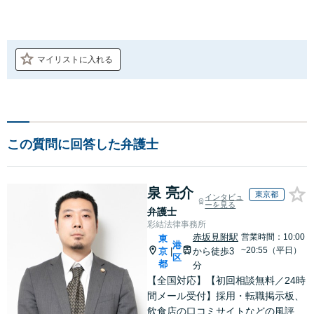
マイリストに入れる
この質問に回答した弁護士
泉 亮介
東京都
インタビュ
ーを見る
弁護士
彩結法律事務所
赤坂見附駅
営業時間：10:00
東
港
~20:55（平日）
京
から徒歩3
|
区
都
分
【全国対応】【初回相談無料／24時
間メール受付】採用・転職掲示板、
飲食店の口コミサイトなどの風評被