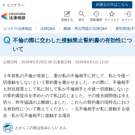
弁護士の方はこちら
ココナラへ
投稿する
探す
閲覧履歴
マイリスト
ログイン
ココナラ法律相談
法律Q&A
離婚・男女問題の法律Q&A
異性関係(不
不倫の際に交わした接触禁止誓約書の有効性につ
いて
公開日時：
2026年5月29日 09:31
更新日時：
2026年6月1日 12:02
５年前私の不倫が発覚し、妻が私の不倫相手に対して、私と今後一
切接触をしないという誓約書を書かせました。その際に、不倫相手
も対抗措置として私に対して私が不倫相手と今後一切接触しないと
の誓約書提出を求めたので私は応じました。その後夫婦関係は冷え
切り、昨年協議の上離婚しました。これらの誓約書の現時点におけ
る有効性について教えてください。・元不倫相手が私に接触する場
合・私が元不倫相手に接触する場合
とかくこの世は住みにくい さん