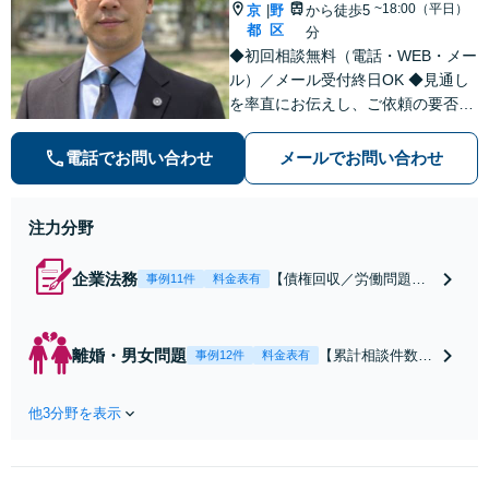
応可：開示請求の
~18:00（平日）
京
野
から徒歩5
|
意見照会が来たと
都
区
分
きの対処法、被害
◆初回相談無料（電話・WEB・メー
者との示談交渉
ル）／メール受付終日OK ◆見通し
を率直にお伝えし、ご依頼の要否も
含めてご案内いたします。受任から
解決まで弁護士本人が一貫してスピ
電話でお問い合わせ
メールでお問い合わせ
ーディーに対応いたします。 ◆累計
相談2000件以上・解決実績500件以
上
注力分野
企業法務
【債権回収／労働問題／
事例11件
料金表有
契約関係・契約書チェッ
ク／裁判対応】取引先と
のトラブル・会社内のト
離婚・男女問題
【累計相談件数20
事例12件
料金表有
ラブルなど、事後の解決
00件、解決事例50
だけでなく予防法務まで
0件以上】【初回
ワンストップで対応！顧
他3分野を表示
相談（電話・WE
問弁護士をお探しの方も
B）無料】「オー
ご相談ください！【顧問
ダーメイドの解決
経験豊富】【個別案件も
策を提示」依頼者