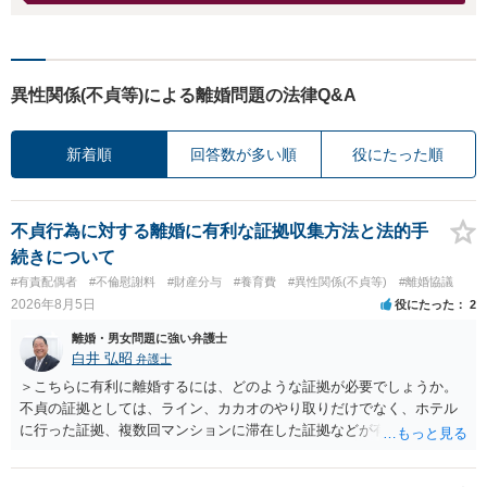
異性関係(不貞等)による離婚問題の法律Q&A
新着順
回答数が多い順
役にたった順
不貞行為に対する離婚に有利な証拠収集方法と法的手
続きについて
#有責配偶者
#不倫慰謝料
#財産分与
#養育費
#異性関係(不貞等)
#離婚協議
2026年8月5日
役にたった
2
離婚・男女問題に強い弁護士
白井 弘昭
弁護士
＞こちらに有利に離婚するには、どのような証拠が必要でしょうか。
不貞の証拠としては、ライン、カカオのやり取りだけでなく、ホテル
に行った証拠、複数回マンションに滞在した証拠などが有効です。 不
貞の証拠があれば、離婚をさらに有利に進める（離婚したい時期に離
婚する、慰謝料をとるなど）ことができると思われます。 ただし、不