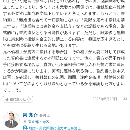
い」という趣旨で作成されたものであれば、その後、協議離婚が成
立したことにより、少なくとも元妻との関係では、接触禁止を維持
する必要性は相当程度低下していると考えられます。もっとも、誓
約書に「離婚後も含めて一切接触しない」「期限を定めず接触を禁
止する」「違反時には違約金を支払う」などの記載がある場合、形
式的には誓約違反となる可能性があります。ただし、離婚後も無期
限に男女間の接触を全面的に禁止する内容は、範囲が広すぎるとし
て有効性に疑義が生じる余地があります。

元不倫相手が貴方に接触する場合は、その相手が元妻に対して作成
した誓約書に違反するかが問題になります。他方、貴方が元不倫相
手に接触する場合は、貴方が元不倫相手に差し入れた誓約書に違反
するかが問題になります。実際に連絡を取る前に、誓約書の原本又
は写しを確認し、接触禁止の範囲、期間、違約金条項、離婚後の扱
いについてどのような取り決めとなっているかを確認した方がよい
でしょう。
2026年5月29日 11:33
役に立った
1
泉 亮介
弁護士
東京都
>
港区
離婚・男女問題に注力する弁護士