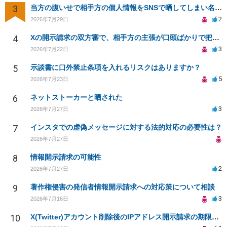
3
当方の腹いせで相手方の個人情報をSNSで晒してしまい名誉毀損させてしまったかもしれない
2
2026年7月29日
4
Xの開示請求の双方審で、相手方の主張が口頭ばかりで把握しきれません
3
2026年7月22日
5
示談書に口外禁止条項を入れるリスクはありますか？
5
2026年7月23日
6
ネットストーカーと晒された
3
2026年7月27日
7
インスタでの虚偽メッセージに対する法的対応の必要性は？
2026年7月27日
8
情報開示請求の可能性
2
2026年7月27日
9
著作権侵害の発信者情報開示請求への対応策について相談
3
2026年7月16日
10
X(Twitter)アカウント削除後のIPアドレス開示請求の期限は？