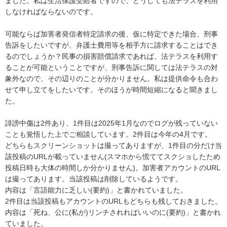
ました。私は生活保護受給者ですので、どうしても法テラスを利用
しなければならないのです。

可能ならば加害者発信者特定請求の後、仮に特定できた場合、刑事
告訴をしたいですが、弁護士費用等を相手方に請求することはでき
るのでしょうか？民事の損害賠償請求であれば、法テラスを利用す
ることが可能ということですが、刑事告訴に関しては法テラスの対
象外なので、その辺りのことが分かりません。私は提供命令も合わ
せて申し立てをしたいです。そのほうが時間短縮になると聞きまし
た。

誹謗中傷は2件あり、1件目は2025年1月なのでログが残っていない
ことも覚悟した上でご相談しています。2件目は今年の4月です。

どちらもスクリーンショットは撮ってありますが、1件目の分だけ当
該投稿のURLが載っていません(スマホから慌ててスクショしたため
投稿日時も大体の時間しか分かりません)。加害者アカウントのURL
は撮ってあります。当該投稿は削除しているようです。

内容は「言語能力に乏しい(要約)」と書かれていました。

2件目は当該投稿もアカウントのURLもどちらも残しておきました。
内容は「死ね、公に(私が)リンチされればいいのに(要約)」と書かれ
ていました。
