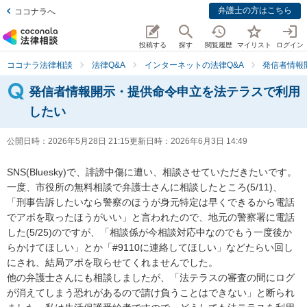
弁護士の方はこちら
ココナラへ
投稿する
探す
閲覧履歴
マイリスト
ログイン
ココナラ法律相談
法律Q&A
インターネットの法律Q&A
発信者情報
発信者情報開示・提供命令申立を法テラスで利用
したい
公開日時：
2026年5月28日 21:15
更新日時：
2026年6月3日 14:49
SNS(Bluesky)で、誹謗中傷に遭い、相談させていただきたいです。

一度、市役所の無料相談で弁護士さんに相談したところ(5/11)、
「刑事告訴したいなら警察のほうが身元特定は早くできるから電話
でアポを取ったほうがいい」と言われたので、地元の警察署に電話
した(5/25)のですが、「相談係が今相談対応中なのでもう一度後か
らかけてほしい」とか「#9110に連絡してほしい」などたらい回し
にされ、結局アポを取らせてくれませんでした。

他の弁護士さんにも相談しましたが、「法テラスの審査の間にログ
が消えてしまう恐れがあるので請け負うことはできない」と断られ