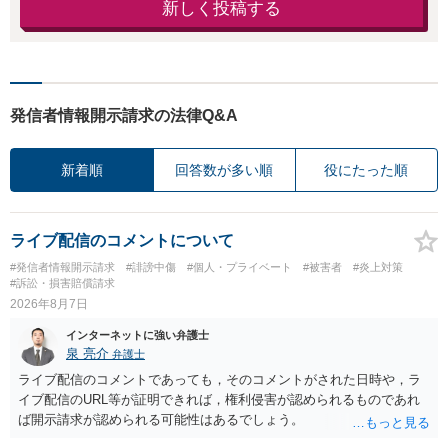
新しく投稿する
発信者情報開示請求の法律Q&A
新着順
回答数が多い順
役にたった順
ライブ配信のコメントについて
#発信者情報開示請求
#誹謗中傷
#個人・プライベート
#被害者
#炎上対策
#訴訟・損害賠償請求
2026年8月7日
インターネットに強い弁護士
泉 亮介
弁護士
ライブ配信のコメントであっても，そのコメントがされた日時や，ラ
イブ配信のURL等が証明できれば，権利侵害が認められるものであれ
ば開示請求が認められる可能性はあるでしょう。