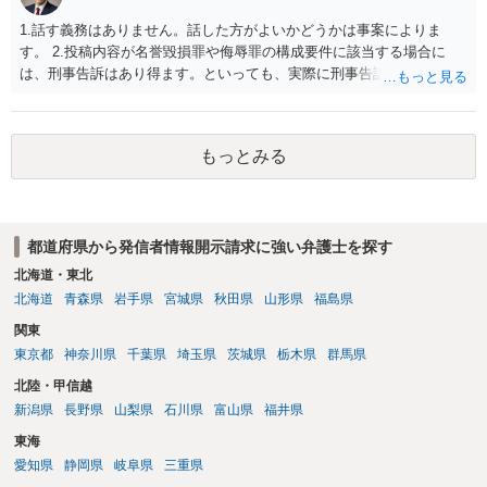
1.話す義務はありません。話した方がよいかどうかは事案によりま
す。 2.投稿内容が名誉毀損罪や侮辱罪の構成要件に該当する場合に
は、刑事告訴はあり得ます。といっても、実際に刑事告訴に動くかど
うかは事案によります。 3.これも事案によりますが、半年から1年程度
です。Googleは電話番号の開示請求もできることが多いので、少しで
も特定可能になるよう、複数ルートで開示請求が行われることが多い
もっとみる
です。さらにいえば、利用者からの口コミ投稿の場合、開示請求者は
ある程度対象者を特定できている（ただし証拠による裏付けか必要な
ので発信者情報開示請求をする）というケースが比較的多いと思われ
ます。
都道府県から発信者情報開示請求に強い弁護士を探す
北海道・東北
北海道
青森県
岩手県
宮城県
秋田県
山形県
福島県
関東
東京都
神奈川県
千葉県
埼玉県
茨城県
栃木県
群馬県
北陸・甲信越
新潟県
長野県
山梨県
石川県
富山県
福井県
東海
愛知県
静岡県
岐阜県
三重県