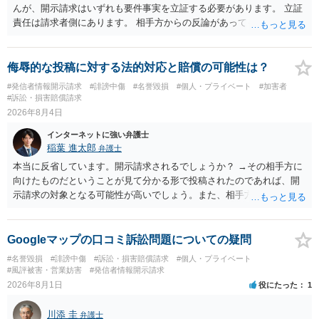
んが、開示請求はいずれも要件事実を立証する必要があります。 立証
責任は請求者側にあります。 相手方からの反論があっても、裁判官が
要件事実を満たしていると判断すれば、補充は求められません。 相手
方が口頭で反論したのは、仮処分は迅速性が要求されるためです。 書
面での反論となれば、より遅延する可能性がございます。 また、本件
侮辱的な投稿に対する法的対応と賠償の可能性は？
はXのため、APのIPアドレスの保存期間の問題もございます。 開示請
#発信者情報開示請求
#誹謗中傷
#名誉毀損
#個人・プライベート
#加害者
求は法律知識が不可欠ですが、それだけでは足りず、実務を踏まえた
#訴訟・損害賠償請求
方法を選択することが重要です。
2026年8月4日
インターネットに強い弁護士
稲葉 進太郎
弁護士
本当に反省しています。開示請求されるでしょうか？ →その相手方に
向けたものだということが見て分かる形で投稿されたのであれば、開
示請求の対象となる可能性が高いでしょう。また、相手方の投稿した
文章からすると、実際に発信者情報開示請求がなされる可能性がある
と存じます。発信者情報開示請求が進むと、投稿に使った回線の契約
者のところに、意見照会がなされます。アカウント情報開示の場合
Googleマップの口コミ訴訟問題についての疑問
は、アカウントの登録メールに意見照会がなされます。 また、された
#名誉毀損
#誹謗中傷
#訴訟・損害賠償請求
#個人・プライベート
場合賠償金はいくらでしょうか。 →ケースバイケースであり、数万円
#風評被害・営業妨害
#発信者情報開示請求
から１００万単位まで様々でしょう。裁判外であれば交渉して相手方
2026年8月1日
役にたった
1
の請求額から減額することを試みることとなるでしょう。
川添 圭
弁護士