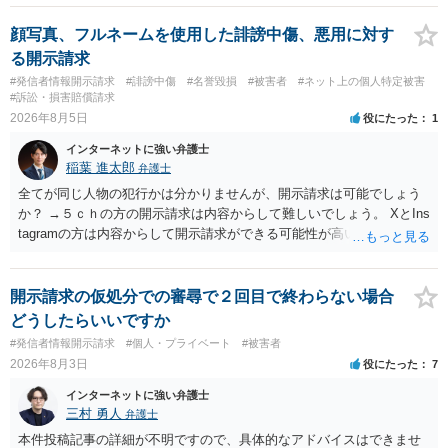
顔写真、フルネームを使用した誹謗中傷、悪用に対す
る開示請求
#発信者情報開示請求
#誹謗中傷
#名誉毀損
#被害者
#ネット上の個人特定被害
#訴訟・損害賠償請求
2026年8月5日
役にたった
1
インターネットに強い弁護士
稲葉 進太郎
弁護士
全てが同じ人物の犯行かは分かりませんが、開示請求は可能でしょう
か？ →５ｃｈの方の開示請求は内容からして難しいでしょう。 XとIns
tagramの方は内容からして開示請求ができる可能性が高いでしょう。
ただ、アカウントが削除されていると開示請求は失敗する可能性が高
いでしょう。７月中にアカウントが削除されている場合、今から進め
ても失敗する可能性が高いように思われます。 相手を特定できた場
開示請求の仮処分での審尋で２回目で終わらない場合
合、相手に全ての弁護士費用を負担させることは可能でしょうか？ →
どうしたらいいですか
訴訟外の交渉で相手方が認めれば負担させることができるでしょう。
#発信者情報開示請求
#個人・プライベート
#被害者
訴訟で判決となった場合は、実際の弁護士費用が認められる場合と認
2026年8月3日
役にたった
7
められない場合があり何ともいえないところでしょう。
インターネットに強い弁護士
三村 勇人
弁護士
本件投稿記事の詳細が不明ですので、具体的なアドバイスはできませ