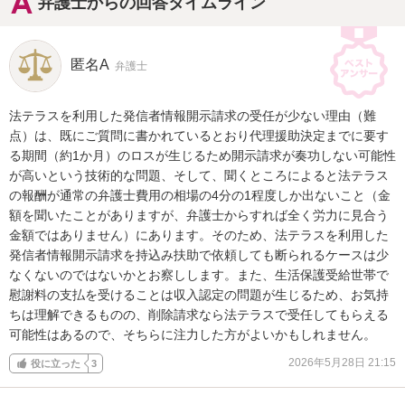
弁護士からの回答タイムライン
匿名A
弁護士
法テラスを利用した発信者情報開示請求の受任が少ない理由（難
点）は、既にご質問に書かれているとおり代理援助決定までに要す
る期間（約1か月）のロスが生じるため開示請求が奏功しない可能性
が高いという技術的な問題、そして、聞くところによると法テラス
の報酬が通常の弁護士費用の相場の4分の1程度しか出ないこと（金
額を聞いたことがありますが、弁護士からすれば全く労力に見合う
金額ではありません）にあります。そのため、法テラスを利用した
発信者情報開示請求を持込み扶助で依頼しても断られるケースは少
なくないのではないかとお察しします。また、生活保護受給世帯で
慰謝料の支払を受けることは収入認定の問題が生じるため、お気持
ちは理解できるものの、削除請求なら法テラスで受任してもらえる
可能性はあるので、そちらに注力した方がよいかもしれません。
2026年5月28日 21:15
役に立った
3