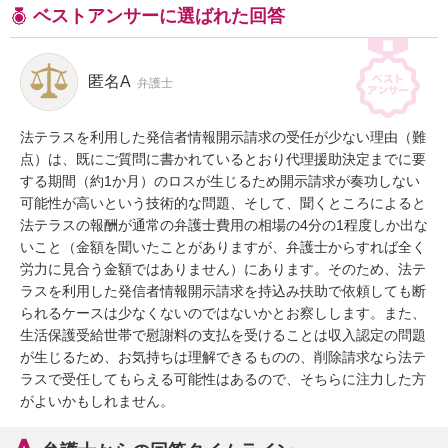
ベストアンサーに選ばれた回答
匿名A
弁護士
法テラスを利用した発信者情報開示請求の受任が少ない理由（難
点）は、既にご質問に書かれているとおり代理援助決定までに要
する期間（約1か月）のロスが生じるため開示請求が奏功しない
可能性が高いという技術的な問題、そして、聞くところによると
法テラスの報酬が通常の弁護士費用の相場の4分の1程度しか出な
いこと（金額を聞いたことがありますが、弁護士からすれば全く
労力に見合う金額ではありません）にあります。そのため、法テ
ラスを利用した発信者情報開示請求を持込み扶助で依頼しても断
られるケースは少なくないのではないかとお察しします。また、
生活保護受給世帯で慰謝料の支払を受けることは収入認定の問題
が生じるため、お気持ちは理解できるものの、削除請求なら法テ
ラスで受任してもらえる可能性はあるので、そちらに注力した方
がよいかもしれません。