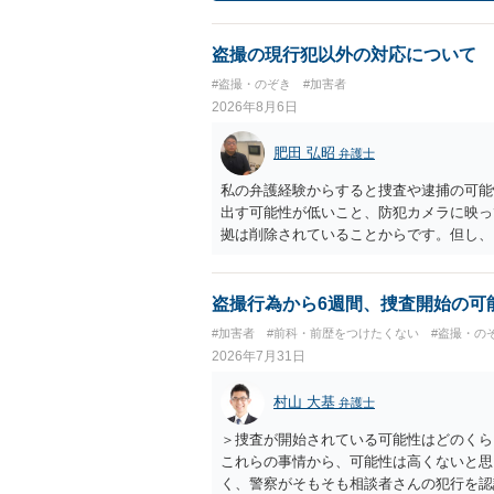
盗撮の現行犯以外の対応について
#盗撮・のぞき
#加害者
2026年8月6日
肥田 弘昭
弁護士
私の弁護経験からすると捜査や逮捕の可能
出す可能性が低いこと、防犯カメラに映っ
拠は削除されていることからです。但し、
度の動画)してしまいました。下着や胸な
査段階では性的姿態等撮影罪の被疑事実で
（最終的には不起訴ないし各都道府県の迷
盗撮行為から6週間、捜査開始の可
お勧めいたします。ご参考にしてください
#加害者
#前科・前歴をつけたくない
#盗撮・の
2026年7月31日
村山 大基
弁護士
＞捜査が開始されている可能性はどのくら
これらの事情から、可能性は高くないと思
く、警察がそもそも相談者さんの犯行を認