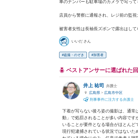
車のナンバーも駐車場のカメラで写って
店員から警察に通報され、レジ前の監視
被害者女性は長袖長ズボンで露出はして
いいだ さん
盗撮・のぞき
加害者
ベストアンサーに選ばれた
井上 祐司
弁護士
広島県
>
広島市中区
刑事事件に注力する弁護士
下着が写らない後ろ姿の撮影は、通常
動」で処罰されることが多い内容です
いることが要件となる場合がほとんどで
現行犯逮捕されている状況ではないた