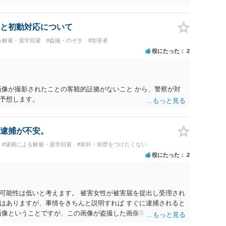
なども検討なさると良いと思います。
と初動対応について
る解雇・退学回避
#盗撮・のぞき
#加害者
役にたった
2
画像が撮影されたことの客観的証拠がないこと から、警察が対
予想します。
逮捕が不安。
#逮捕による解雇・退学回避
#前科・前歴をつけたくない
役にたった
2
可能性は低いと考えます。 被害女性が被害届を提出し受理され
はありますが、事情をきちんと説明すれば すぐに逮捕されると
画像ということですが、この画像が盗撮した画像等であれば別途
特定できない以上、 立件することは難しく、厳重注意で終わる