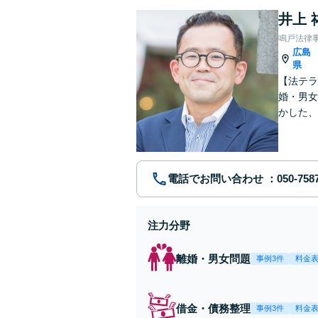
井上 
鳴戸法律
広島
県
【法テラ
婚・男女
かした、
個室相談
電話でお問い合わせ
注力分野
離婚・男女問題
事例3件
料金
借金・債務整理
事例3件
料金