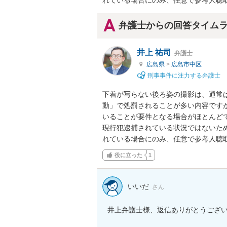
れている場合にのみ、任意で参考人聴
弁護士からの回答タイム
井上 祐司
弁護士
広島県
>
広島市中区
刑事事件に注力する弁護士
下着が写らない後ろ姿の撮影は、通常
動」で処罰されることが多い内容です
いることが要件となる場合がほとんどで
現行犯逮捕されている状況ではないた
れている場合にのみ、任意で参考人聴
役に立った
1
いいだ
さん
井上弁護士様、返信ありがとうござい