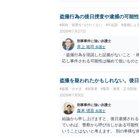
ですので、 必要なら医師の診察を受ける
盗撮行為の後日捜査や逮捕の可能性
#前科・前歴をつけたくない
#不起訴
#逮捕によ
2026年7月27日
刑事事件に強い弁護士
井上 祐司
弁護士
・盗撮行為を現認した証拠がないこと ・
応し事件される可能性は極めて低いものと
盗撮を疑われたかもしれない。後日
#盗撮・のぞき
#加害者
#冤罪・無実・正当防衛
2026年7月9日
刑事事件に強い弁護士
森本 偲音
弁護士
結論から申し上げますと、後日逮捕される
ていれば、警察から呼び出しがある可能性
いうことはないと考えます。 別の卑猥な
問題となる可能性はありますが、被害者が