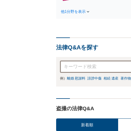
他1分野を表示
法律Q&Aを探す
例）
離婚 慰謝料
誹謗中傷
相続 遺産
著作物
盗撮の法律Q&A
新着順