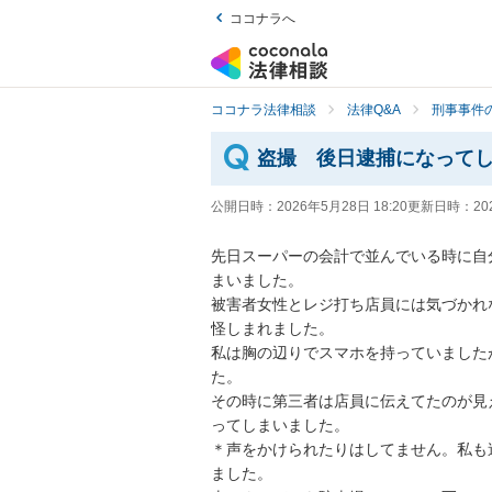
ココナラへ
ココナラ法律相談
法律Q&A
刑事事件の
盗撮 後日逮捕になって
公開日時：
2026年5月28日 18:20
更新日時：
20
先日スーパーの会計で並んでいる時に自
まいました。

被害者女性とレジ打ち店員には気づかれ
怪しまれました。

私は胸の辺りでスマホを持っていました
た。

その時に第三者は店員に伝えてたのが見
ってしまいました。

＊声をかけられたりはしてません。私も
ました。
