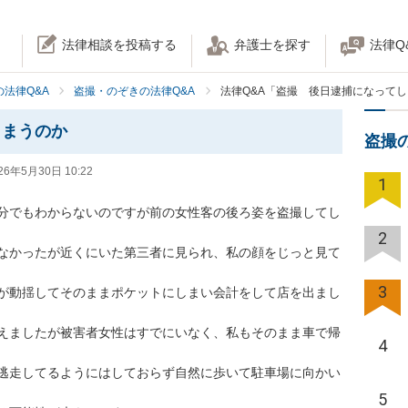
法律相談を投稿する
弁護士を探す
法律Q
法律Q&A
盗撮・のぞきの法律Q&A
法律Q&A「盗撮 後日逮捕になって
しまうのか
盗撮
26年5月30日 10:22
1
分でもわからないのですが前の女性客の後ろ姿を盗撮してし
2
なかったが近くにいた第三者に見られ、私の顔をじっと見て
3
が動揺してそのままポケットにしまい会計をして店を出まし
えましたが被害者女性はすでにいなく、私もそのまま車で帰
4
逃走してるようにはしておらず自然に歩いて駐車場に向かい
5