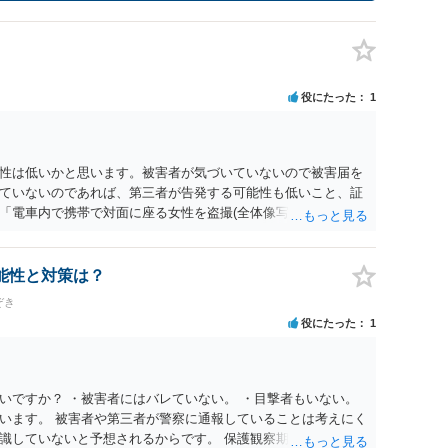
役にたった
1
性は低いかと思います。被害者が気づいていないので被害届を
ていないのであれば、第三者が告発する可能性も低いこと、証
「電車内で携帯で対面に座る女性を盗撮(全体像写真1枚と5秒程
ど強調したものではありません。」とありますが、少なくとも捜
逮捕勾留されるケースが私の弁護経験では多くなった印象です
惑防止条例違反になることもあります）。2度としないことを
能性と対策は？
。
ぞき
役にたった
1
いですか？ ・被害者にはバレていない。 ・目撃者もいない。
います。 被害者や第三者が警察に通報していることは考えにく
識していないと予想されるからです。 保護観察期間中とのこと