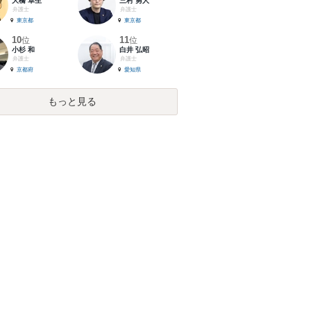
大橋 卓生
三村 勇人
弁護士
弁護士
東京都
東京都
10
11
位
位
小杉 和
白井 弘昭
弁護士
弁護士
京都府
愛知県
もっと見る