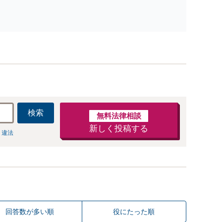
人・法人を問わず、借金のお悩みはまずご相談くださ
い。自己破産・任意整理・個人再生・各種ガイドライ
ンに基づく債務整理手続等の流れをご説明し、より良
い解決を目指します。
検索
無料法律相談
新しく投稿する
 違法
回答数が多い順
役にたった順