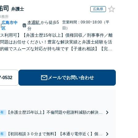
祐司
弁護士
広島県
事務所
本通駅
から徒歩5
営業時間：09:00~18:00（平
広島市中
|
区
日）
分
ス利用可】【弁護士歴15年以上】債権回収／刑事事件／離
問題はお任せください！豊富な解決実績と弁護士経験を活
的確でスムーズな対応が持ち味です【子連れ相談】【完全
】【休日・夜間対応可】【本通駅5分】
メールでお問い合わせ
【弁護士歴15年以上】不倫問題や慰謝料減額の解決実
表有
績多数あり！持ち家や住宅ローンを含む財産分与、熟
年離婚もご相談ください【休日・夜間対応可】離婚後
の生活を見据えたアドバイスやサポートも【完全個
【初回相談３０分まで無料】【本通り電停近く】個
表有
室】【子連れ相談可】【本通駅5分】