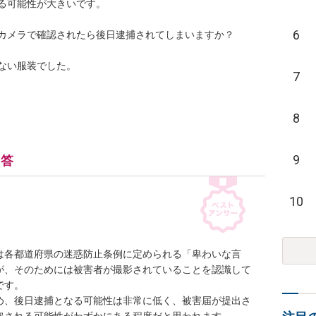
る可能性が大きいです。

6
カメラで確認されたら後日逮捕されてしまいますか？

ない服装でした。
7
8
9
回答
10
は各都道府県の迷惑防止条例に定められる「卑わいな言
が、そのためには被害者が撮影されていることを認識して
す。

め、後日逮捕となる可能性は非常に低く、被害届が提出さ