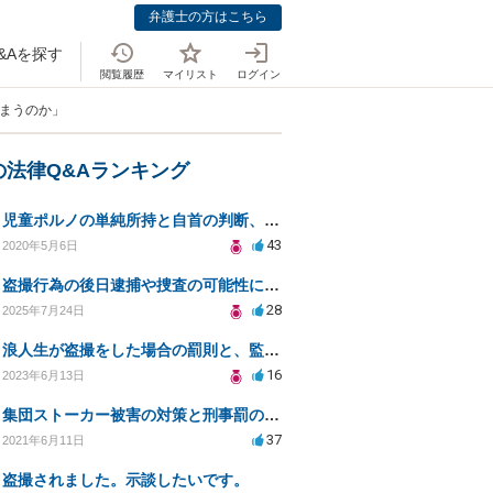
弁護士の方はこちら
&Aを探す
閲覧履歴
マイリスト
ログイン
しまうのか」
の法律Q&Aランキング
児童ポルノの単純所持と自首の判断、法的リスクとは
43
2020年5月6日
盗撮行為の後日逮捕や捜査の可能性について弁護士に相談したい
28
2025年7月24日
浪人生が盗撮をした場合の罰則と、監視カメラによる確認について
16
2023年6月13日
集団ストーカー被害の対策と刑事罰のための相談先は？
37
2021年6月11日
盗撮されました。示談したいです。