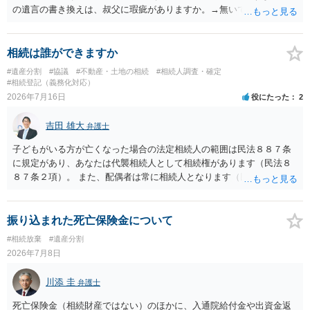
の遺言の書き換えは、叔父に瑕疵がありますか。→無いです。 ・分割
する場合の比率は、現状で、客観的に見てどの程度が妥当と考えられ
ますか。 →本人が自由に決められますので、どこが妥当とは言えない
です。客観的な基準もありません。 ・できれば穏やかに、分割を拒否
相続は誰ができますか
することはできますか。 →分割を拒否するということは、遺産はいら
#遺産分割
#協議
#不動産・土地の相続
#相続人調査・確定
ないということでしょうか。遺言で、受取を指定されててもいらない
#相続登記（義務化対応）
と拒否することはできます。理由を説明する必要はありません。
2026年7月16日
役にたった
2
吉田 雄大
弁護士
子どもがいる方が亡くなった場合の法定相続人の範囲は民法８８７条
に規定があり、あなたは代襲相続人として相続権があります（民法８
８７条２項）。 また、配偶者は常に相続人となります（民法８９０
条）。 「祖父の子供３人」の方の配偶者がご健在であれば、その方に
も相続権があります。つまり、孫５人に加えて「おじ又はおば」にも
相続権がある可能性があります。
振り込まれた死亡保険金について
#相続放棄
#遺産分割
2026年7月8日
川添 圭
弁護士
死亡保険金（相続財産ではない）のほかに、入通院給付金や出資金返