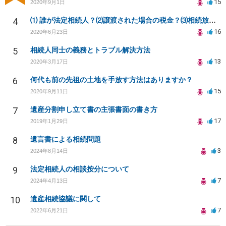
15
2020年9月1日
4
⑴ 誰が法定相続人？⑵譲渡された場合の税金？⑶相続放棄後同じ不動産を相続できない？⑷借金返済義務は？
16
2020年6月23日
5
相続人同士の義務とトラブル解決方法
13
2020年3月17日
6
何代も前の先祖の土地を手放す方法はありますか？
15
2020年9月11日
7
遺産分割申し立て書の主張書面の書き方
17
2019年1月29日
8
遺言書による相続問題
3
2024年8月14日
9
法定相続人の相談按分について
7
2024年4月13日
10
遺産相続協議に関して
7
2022年6月21日