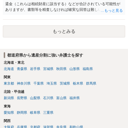
還金（これらは相続財産に該当する）などが合計されている可能性が
ありますが、書類等を精査しなければ確実な回答は難しいところで
す。
もっとみる
都道府県から遺産分割に強い弁護士を探す
北海道・東北
北海道
青森県
岩手県
宮城県
秋田県
山形県
福島県
関東
東京都
神奈川県
千葉県
埼玉県
茨城県
栃木県
群馬県
北陸・甲信越
新潟県
長野県
山梨県
石川県
富山県
福井県
東海
愛知県
静岡県
岐阜県
三重県
関西
大阪府
兵庫県
京都府
滋賀県
奈良県
和歌山県