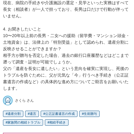
現在、病院の手続きや介護施設の選定・見学といった実務はすべて
長女（相談者）が一人で担っており、長男は口だけで行動が伴って
いません。

4. お聞きしたいこと

10〜20年以上前の長男・二女への援助（留学費・マンション頭金・
土地資金）は、法律上の「特別受益」として認められ、遺産分割に
反映させることができますか？

相手方が贈与を否定した場合、過去の銀行口座履歴などはどこまで
遡って調査・証明が可能でしょうか。

父の「遺産を長女に遺したい」という意向を確実に実現し、死後の
トラブルを防ぐために、父が元気な「今」行うべき手続き（公正証
書遺言の作成など）の具体的な進め方についてご助言をお願いいた
します。
さくら さん
遺産分割
遺言
公正証書遺言の作成
生前贈与
家族間の相続トラブル
相続手続き