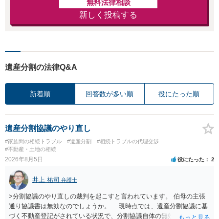
無料法律相談
新しく投稿する
遺産分割の法律Q&A
新着順
回答数が多い順
役にたった順
遺産分割協議のやり直し
#家族間の相続トラブル
#遺産分割
#相続トラブルの代理交渉
#不動産・土地の相続
2026年8月5日
役にたった
2
井上 祐司
弁護士
>分割協議のやり直しの裁判を起こすと言われています。 伯母の主張
通り協議書は無効なのでしょうか。 現時点では、遺産分割協議に基
づく不動産登記がされている状況で、分割協議自体の無効を裁判所が