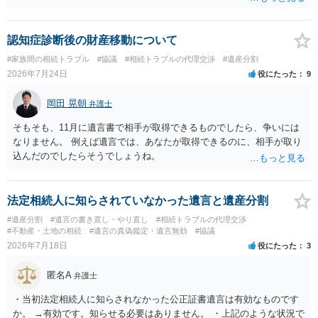
認めたわけではないので、分割協議の効力に影響はありません。 先
方の訴訟の主張及び立証次第ですが、 ・御祖母様の認知能力に関する
医師の意見書、筆跡鑑定 が提出されればその効力が否定される可能性
認知症診断後の財産移動について
はありますが、 ・伯母様自身が分割協議に加わっていること ・御祖母
#家族間の相続トラブル
#協議
#相続トラブルの代理交渉
#遺産分割
様の意に反する遺産分割協議を行う実益が誰にあったかの立証が困難
2026年7月24日
役にたった
9
であること からすると、実際に遺産分割協議の効力が否定される可能
性はそれほど高くない（立証のハードルは非常に高い）ということが
岡田 晃朝
弁護士
言えると思います。
そもそも、11月に遺言書で相手が取得できるものでしたら、争いには
なりません。 例えば遺言では、あなたが取得できるのに、相手が取り
込んだのでしたらそうでしょうね。
法定相続人に知らされていなかった遺言と遺産分割
#遺産分割
#遺言の書き直し・やり直し
#相続トラブルの代理交渉
#不動産・土地の相続
#遺言の真偽鑑定・遺言無効
#協議
2026年7月18日
役にたった
3
匿名A
弁護士
・当初法定相続人に知らされなかった公正証書遺言は有効なものです
か。 →有効です。知らせる必要はありません。 ・上記のような状況で