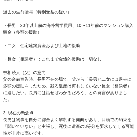
過去の生前贈与（特別受益の疑い）

・長男：20年以上前の海外留学費用、10〜11年前のマンション購入
頭金（多額の援助）

・二女：住宅建築資金および土地の援助

・長女（相談者）：これまで金銭的援助は一切なし

被相続人（父）の意向：

父の余命宣告時、長男不在の場で、父から「長男と二女には過去に
多額の援助をしたため、残る遺産は何もしていない長女（相談者）
に遺したい。長男には話せばわかるだろう」との発言がありまし
た。

3. 現在の懸念点

長男は物事を自分に都合よく解釈する傾向があり、口頭での約束を
「聞いていない」と主張し、死後に遺産の3等分を要求してくる可能
性が非常に高いです。
