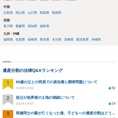
中国
広島県
岡山県
山口県
鳥取県
島根県
四国
香川県
愛媛県
高知県
徳島県
九州・沖縄
福岡県
佐賀県
長崎県
熊本県
大分県
宮崎県
鹿児島県
沖縄県
遺産分割の法律Q&Aランキング
1
90歳の父との同居での居住権と調停問題について
52
2018年5月9日
2
祖父が他界後の土地の相続について
24
2022年1月6日
3
再婚同士の親が亡くなった後、子どもへの遺産分割はどうなる？