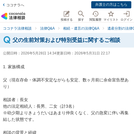
弁護士の方はこちら
ココナラへ
投稿する
探す
閲覧履歴
マイリスト
ログイン
ココナラ法律相談
法律Q&A
相続・遺言の法律Q&A
遺産分割の法律Q
父の生前対策および特別受益に関するご相談
公開日時：
2026年5月28日 14:34
更新日時：
2026年5月31日 22:17
1. 家族構成

父（現在存命・体調不安定ながらも安定、数ヶ月前に余命宣告歴あ
り）

相談者：長女

他の法定相続人：長男、二女（計3名）

※幼少期よりきょうだいはあまり仲良くなく、父の急変に伴い再集
結した状態です。

相談の背景と経緯
