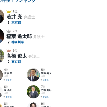
の弁護士ランキング
1
位
若井 亮
弁護士
東京都
2
位
稲葉 進太郎
弁護士
神奈川県
3
位
髙橋 俊太
弁護士
東京都
4
5
位
位
川添 圭
加藤 善大
弁護士
弁護士
大阪府
埼玉県
6
7
位
位
泉 亮介
竹本 真紀
弁護士
弁護士
東京都
愛知県
8
9
位
位