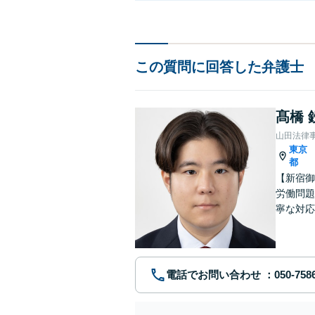
この質問に回答した弁護士
髙橋 
山田法律
東京
都
【新宿御
労働問題
寧な対応
い解決を
可】
電話でお問い合わせ