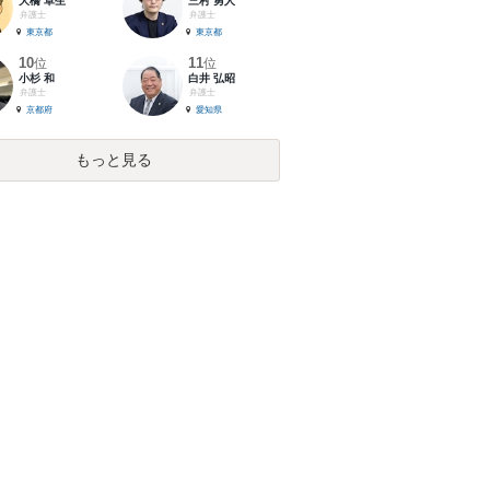
大橋 卓生
三村 勇人
弁護士
弁護士
東京都
東京都
10
11
位
位
小杉 和
白井 弘昭
弁護士
弁護士
京都府
愛知県
もっと見る