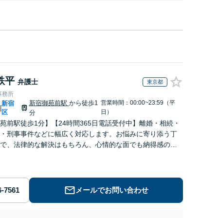
鉄平
弁護士
東京都
事務所
新宿御苑前駅
から徒歩1
営業時間：00:00~23:59（平
新宿
|
区
日）
分
苑前駅徒歩1分】【24時間365日電話受付中】離婚・相続・
・刑事事件などに幅広く対応します。お悩みに寄り添う丁
で、法律的な解決はもちろん、心情的な面でも納得感の高
目指します【弁護士直通電話で受付】【土日・祝日対応
メールでお問い合わせ