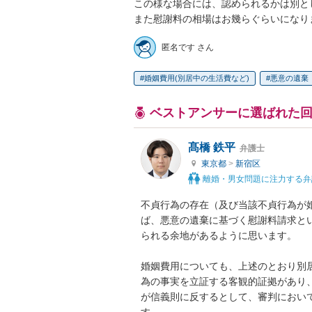
この様な場合には、認められるかは別と
また慰謝料の相場はお幾らぐらいになり
匿名です さん
婚姻費用(別居中の生活費など)
悪意の遺棄
ベストアンサーに選ばれた
髙橋 鉄平
弁護士
東京都
>
新宿区
離婚・男女問題に注力する弁
不貞行為の存在（及び当該不貞行為が
ば、悪意の遺棄に基づく慰謝料請求と
られる余地があるように思います。

婚姻費用についても、上述のとおり別
為の事実を立証する客観的証拠があり
が信義則に反するとして、審判におい