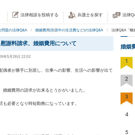
法律相談を投稿する
弁護士を探す
法律Q
女問題の法律Q&A
婚姻費用(別居中の生活費など)の法律Q&A
法律Q&A「
、慰謝料請求、婚姻費用について
婚姻
26年5月28日 22:02
1
配偶者が勝手に別居し、仕事への影響、生活への影響が出て
2
、婚姻費用の請求が出来るとうかがいました。

3
児も必要となり時短勤務になっています。

4
5