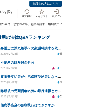
弁護士の方はこちら
&Aを探す
閲覧履歴
マイリスト
ログイン
離婚の要件、悪意の遺棄、慰謝料請求、婚姻費用について」
費用の法律Q&Aランキング
弁護士に浮気相手への慰謝料請求を依頼する費用相場は？
5
2026年7月28日
不動産の財産保全処分
1
2026年7月29日
養育費支払者が生活保護受給者になった場合の支払い可否
3
2026年7月23日
離婚後の元配偶者名義の銀行通帳とカードの処分方法について
2
2026年7月13日
傷病手当金の強制執行はできますか