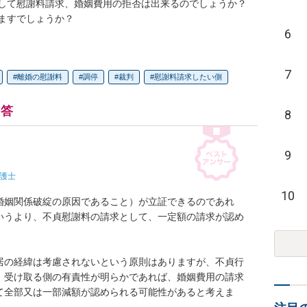
して慰謝料請求、婚姻費用の拒否は出来るのでしょうか？

ますでしょうか？
6
7
離婚の慰謝料
調停
裁判
慰謝料請求したい側
回答
8
9
護士
10
婚姻関係破綻の原因であること）が立証できるのであれ
いうより、不貞慰謝料の請求として、一定額の請求が認め
居の経緯は考慮されないという原則はありますが、不貞行
、受け取る側の有責性が明らかであれば、婚姻費用の請求
て全部又は一部減額が認められる可能性があると考えま