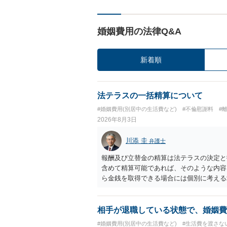
婚姻費用の法律Q&A
新着順
法テラスの一括精算について
#婚姻費用(別居中の生活費など)
#不倫慰謝料
#
2026年8月3日
川添 圭
弁護士
報酬及び立替金の精算は法テラスの決定と
含めて精算可能であれば、そのような内容
ら金銭を取得できる場合には個別に考える
ラスへお尋ねいただいた方が確実です。
相手が退職している状態で、婚姻費
#婚姻費用(別居中の生活費など)
#生活費を渡さな