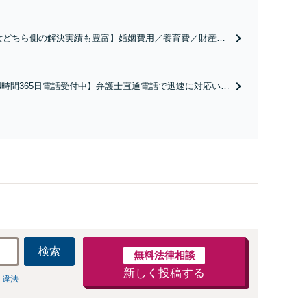
女どちら側の解決実績も豊富】婚姻費用／養育費／財産分
慰謝料請求など、離婚のご相談はお任せください。離婚の
段階から訴訟まで、どの段階でも相談に対応します。心情
面にも配慮し、納得感の高い解決を目指します【新宿御苑
4時間365日電話受付中】弁護士直通電話で迅速に対応いた
徒歩1分】
ます。ご家族・ご友人の逮捕はすぐにお問合せください！
柄解放・不起訴獲得実績あり。性犯罪（痴漢・盗撮・不同
わいせつ）／窃盗／暴行など幅広く対応【新宿御苑前駅徒
分】
検索
無料法律相談
新しく投稿する
 違法