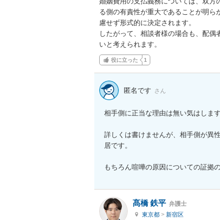
婚姻費用の支払義務については、双方
る側の有責性が重大であることが明ら
慮せず形式的に決定されます。

したがって、相談者様の場合も、配偶
いと考えられます。
役に立った
1
匿名です
さん
相手側に正当な理由は無い気はします
詳しくは書けませんが、相手側が異
居です。

もちろん喧嘩の原因についての証拠
髙橋 鉄平
弁護士
東京都
>
新宿区