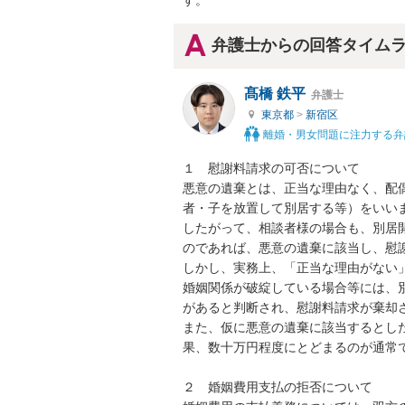
す。
弁護士からの回答タイム
髙橋 鉄平
弁護士
東京都
>
新宿区
離婚・男女問題に注力する弁
１　慰謝料請求の可否について

悪意の遺棄とは、正当な理由なく、配
者・子を放置して別居する等）をいいま
したがって、相談者様の場合も、別居
のであれば、悪意の遺棄に該当し、慰謝
しかし、実務上、「正当な理由がない
婚姻関係が破綻している場合等には、
があると判断され、慰謝料請求が棄却さ
また、仮に悪意の遺棄に該当するとし
果、数十万円程度にとどまるのが通常で
２　婚姻費用支払の拒否について
