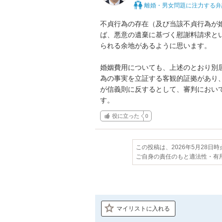
離婚・男女問題に注力する弁
不貞行為の存在（及び当該不貞行為が
ば、悪意の遺棄に基づく慰謝料請求と
られる余地があるように思います。

婚姻費用についても、上述のとおり別
為の事実を立証する客観的証拠があり
が信義則に反するとして、審判におい
す。
役に立った
0
この投稿は、2026年5月28日
ご自身の責任のもと適法性・有
マイリストに入れる