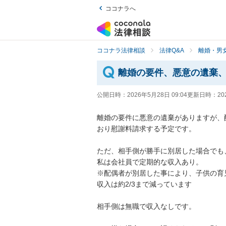
ココナラへ
ココナラ法律相談
法律Q&A
離婚・男
離婚の要件、悪意の遺棄
公開日時：
2026年5月28日 09:04
更新日時：
20
離婚の要件に悪意の遺棄がありますが、
おり慰謝料請求する予定です。

ただ、相手側が勝手に別居した場合でも
私は会社員で定期的な収入あり。

※配偶者が別居した事により、子供の育
収入は約2/3まで減っています

相手側は無職で収入なしです。
