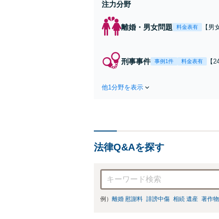
注力分野
離婚・男女問題
【男
料金表有
与／
検討
的な
刑事事件
【2
事例1件
料金表有
前駅
し
身
他1分野を表示
意
歩1
法律Q&Aを探す
例）
離婚 慰謝料
誹謗中傷
相続 遺産
著作物