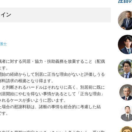
注目
ライン
護士
偶者に対する同居・協力・扶助義務を放棄すること（配偶
す。

開始の経緯からして別居に正当な理由がないと評価しうる
料請求の根拠となり得ます。

」と判断されるハードルはそれなりに高く、別居前に既に
別居開始にやむを得ない事情があるとして「正当な理由」
れるケースが多いように思います。

た場合の慰謝料額は、諸般の事情を総合的に考慮した結
す。
