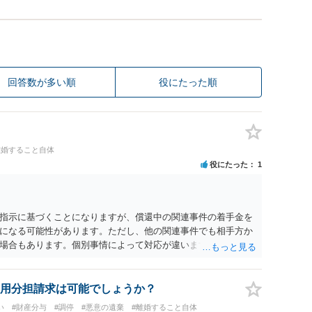
回答数が多い順
役にたった順
離婚すること自体
役にたった
1
指示に基づくことになりますが、償還中の関連事件の着手金を
になる可能性があります。ただし、他の関連事件でも相手方か
場合もあります。個別事情によって対応が違いますので、法テ
用分担請求は可能でしょうか？
い
#財産分与
#調停
#悪意の遺棄
#離婚すること自体