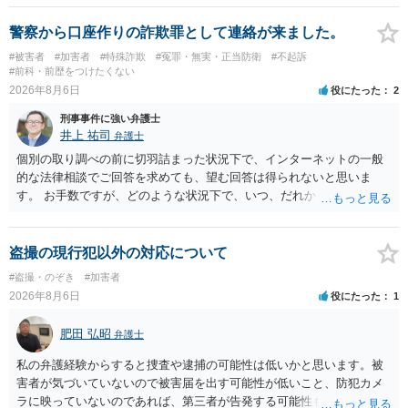
います。 したがいまして、いずれも良いかと考えます。
警察から口座作りの詐欺罪として連絡が来ました。
#被害者
#加害者
#特殊詐欺
#冤罪・無実・正当防衛
#不起訴
#前科・前歴をつけたくない
2026年8月6日
役にたった
2
刑事事件に強い弁護士
井上 祐司
弁護士
個別の取り調べの前に切羽詰まった状況下で、インターネットの一般
的な法律相談でご回答を求めても、望む回答は得られないと思いま
す。 お手数ですが、どのような状況下で、いつ、だれからどのような
経緯で口座の提供を頼まれ開設したか、それによる詐欺等の収益がど
の程度だと聞いているのかということについて、お近くで詳細な法律
相談を受けられたうえで対処方法を探された方がよいと思われます。
盗撮の現行犯以外の対応について
一般論でいえば、任意取り調べの場合、ＩＣレコーダーを持参して取
#盗撮・のぞき
#加害者
り調べ内容を録音することは必須だと考えます。
2026年8月6日
役にたった
1
肥田 弘昭
弁護士
私の弁護経験からすると捜査や逮捕の可能性は低いかと思います。被
害者が気づいていないので被害届を出す可能性が低いこと、防犯カメ
ラに映っていないのであれば、第三者が告発する可能性も低いこと、