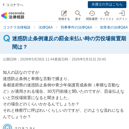
弁護士の方はこちら
ココナラへ
投稿する
探す
閲覧履歴
マイリスト
ログイン
ココナラ法律相談
法律Q&A
刑事事件の法律Q&A
加害者の法律Q&A
迷惑防止条例違反の罰金未払い時の労役場留置期
間は？
公開日時：
2026年5月28日 11:44
更新日時：
2026年5月31日 20:40
知人の話なのですが

迷惑防止条例と卑猥な言動で捕まり。

各都道府県の迷惑防止条例や青少年保護育成条例（卑猥な言動な
ど）が適用される場合、30万円前後と聞いたのですが、罰金払えな
いと労役場留置になると聞きました。

その場合どのくらいかかるんでしょうか？

それと検察庁に呼ばれいくらしいのですが、どのような流れになる
んでしょうか？
クロネコ さん