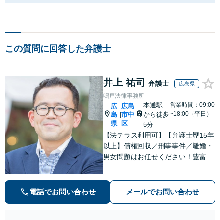
この質問に回答した弁護士
井上 祐司
弁護士
広島県
鳴戸法律事務所
本通駅
営業時間：09:00
広
広島
~18:00（平日）
島
市中
から徒歩
|
県
区
5分
【法テラス利用可】【弁護士歴15年
以上】債権回収／刑事事件／離婚・
男女問題はお任せください！豊富な
解決実績と弁護士経験を活かした、
的確でスムーズな対応が持ち味です
【子連れ相談】【完全個室相談】
電話でお問い合わせ
メールでお問い合わせ
【休日・夜間対応可】【本通駅5
分】