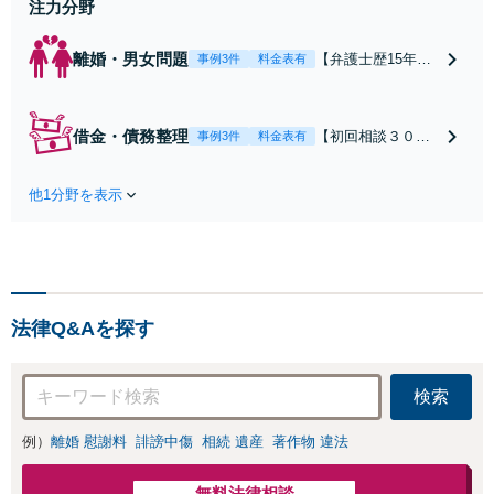
注力分野
離婚・男女問題
【弁護士歴15年以
事例3件
料金表有
上】不倫問題や慰
謝料減額の解決実
績多数あり！持ち
借金・債務整理
【初回相談３０分
事例3件
料金表有
家や住宅ローンを
まで無料】【本通
含む財産分与、熟
り電停近く】個
年離婚もご相談く
他1分野を表示
人・法人を問わ
ださい【休日・夜
ず、借金のお悩み
間対応可】離婚後
はまずご相談くだ
の生活を見据えた
さい。自己破産・
アドバイスやサポ
任意整理・個人再
ートも【完全個
生・各種ガイドラ
室】【子連れ相談
法律Q&Aを探す
インに基づく債務
可】【本通駅5分】
整理手続等の流れ
をご説明し、より
検索
良い解決を目指し
ます。
例）
離婚 慰謝料
誹謗中傷
相続 遺産
著作物 違法
無料法律相談