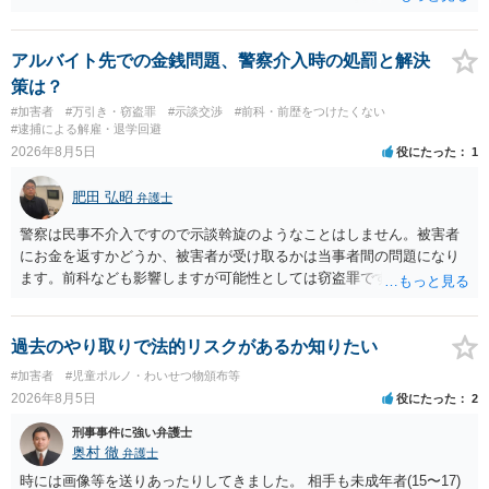
証拠は削除されていることからです。但し、「電車内で携帯で対面に
座る女性を盗撮(全体像写真1枚と5秒程度の動画)してしまいました。下
着や胸など強調したものではありません。」とありますが、少なくと
アルバイト先での金銭問題、警察介入時の処罰と解決
も捜査段階では性的姿態等撮影罪の被疑事実で逮捕勾留されるケース
策は？
が私の弁護経験では多くなった印象です（最終的には不起訴ないし各
#加害者
#万引き・窃盗罪
#示談交渉
#前科・前歴をつけたくない
都道府県の迷惑防止条例違反になることもあります）。2度としないこ
#逮捕による解雇・退学回避
とをお勧めいたします。ご参考にしてください。
2026年8月5日
役にたった
1
肥田 弘昭
弁護士
警察は民事不介入ですので示談斡旋のようなことはしません。被害者
にお金を返すかどうか、被害者が受け取るかは当事者間の問題になり
ます。前科なども影響しますが可能性としては窃盗罪ですので、逮捕
勾留や略式起訴などの可能性もあります。ご参考にしてください。
過去のやり取りで法的リスクがあるか知りたい
#加害者
#児童ポルノ・わいせつ物頒布等
2026年8月5日
役にたった
2
刑事事件に強い弁護士
奥村 徹
弁護士
時には画像等を送りあったりしてきました。 相手も未成年者(15〜17)