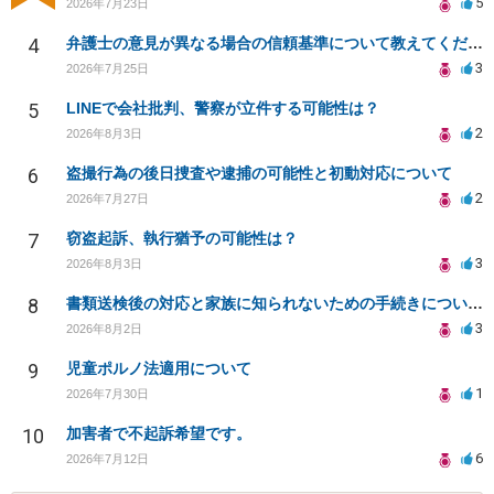
5
2026年7月23日
4
弁護士の意見が異なる場合の信頼基準について教えてください
3
2026年7月25日
5
LINEで会社批判、警察が立件する可能性は？
2
2026年8月3日
6
盗撮行為の後日捜査や逮捕の可能性と初動対応について
2
2026年7月27日
7
窃盗起訴、執行猶予の可能性は？
3
2026年8月3日
8
書類送検後の対応と家族に知られないための手続きについて相談
3
2026年8月2日
9
児童ポルノ法適用について
1
2026年7月30日
10
加害者で不起訴希望です。
6
2026年7月12日