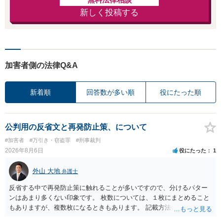
新しく投稿する
加害者側の法律Q&A
新着順
回答数が多い順
役にたった順
公判用の反省文と再発防止策、について
#加害者
#万引き・窃盗罪
#刑事裁判
2026年8月6日
役にたった
1
外山 大地
弁護士
反省する中で再発防止策に触れることが多いですので、分けるパター
ンはあまり多くない印象です。 枚数については、１枚にまとめること
もありますが、複数枚になるときもあります。 記載方法については、
手書きかどうかで裁判官に与える印象が大きく変わることはないと思