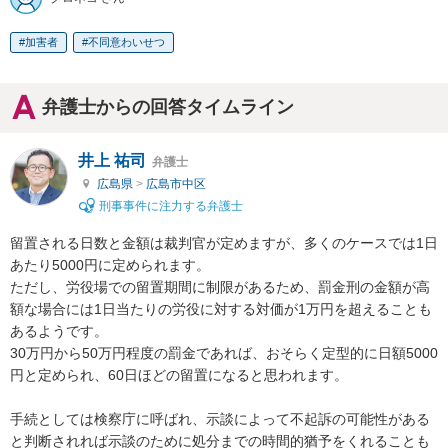
加害者
不同意わいせつ
弁護士からの回答タイムライン
井上 祐司
弁護士
広島県
>
広島市中区
刑事事件に注力する弁護士
留置される日数と金額は裁判官が定めますが、多くのケースでは1日
あたり5000円に定められます。

ただし、労役場での留置期間に制限があるため、罰金刑の金額が高
額な場合には1日当たりの労役に対する対価が1万円を超えることも
あるようです。

30万円から50万円程度の罰金であれば、おそらく定型的に日額5000
円と定められ、60日ほどの留置になると思われます。

手続としては検察庁に呼ばれ、示談によって不起訴の可能性がある
と判断されれば示談のために処分までの時間的猶予をくれることも