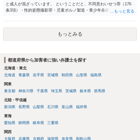
と成人が混ざっています。 ということだと、不同意わいせつ罪（176
条3項）・性的姿態撮影罪・児童ポルノ製造・青少年条例違反（わいせ
つ行為 児童ポルノ要求）などが検討されます。 重い罪もあるの
で、警察にバレれば、それなりの捜査を受けるでしょう。
もっとみる
都道府県から加害者に強い弁護士を探す
北海道・東北
北海道
青森県
岩手県
宮城県
秋田県
山形県
福島県
関東
東京都
神奈川県
千葉県
埼玉県
茨城県
栃木県
群馬県
北陸・甲信越
新潟県
長野県
山梨県
石川県
富山県
福井県
東海
愛知県
静岡県
岐阜県
三重県
関西
大阪府
兵庫県
京都府
滋賀県
奈良県
和歌山県