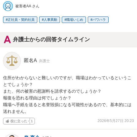
被害者AA さん
正社員・契約社員
人事異動
職場いじめ
パワハラ
弁護士からの回答タイムライン
匿名A
弁護士
住所がわからないと難しいのですが、職場はわかっているというこ
とでしょうか？

また、何の被害の慰謝料を請求するのでしょうか？

報復を恐れる理由は何でしょうか？

職場へ手紙を送ると名誉毀損になる可能性があるので、基本的には
送れません。
2026年5月27日 20:23
役に立った
1