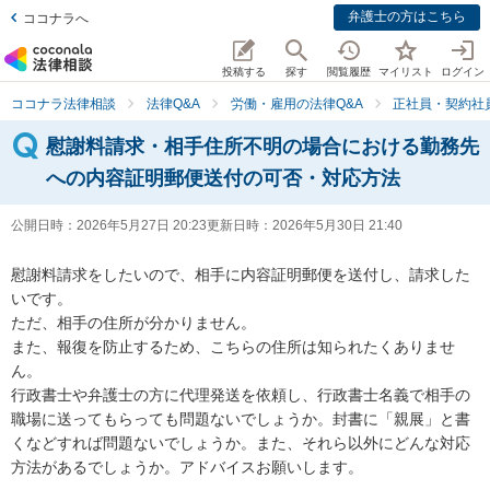
弁護士の方はこちら
ココナラへ
投稿する
探す
閲覧履歴
マイリスト
ログイン
ココナラ法律相談
法律Q&A
労働・雇用の法律Q&A
正社員・契約社
慰謝料請求・相手住所不明の場合における勤務先
への内容証明郵便送付の可否・対応方法
公開日時：
2026年5月27日 20:23
更新日時：
2026年5月30日 21:40
慰謝料請求をしたいので、相手に内容証明郵便を送付し、請求した
いです。

ただ、相手の住所が分かりません。

また、報復を防止するため、こちらの住所は知られたくありませ
ん。

行政書士や弁護士の方に代理発送を依頼し、行政書士名義で相手の
職場に送ってもらっても問題ないでしょうか。封書に「親展」と書
くなどすれば問題ないでしょうか。また、それら以外にどんな対応
方法があるでしょうか。アドバイスお願いします。