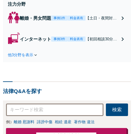
せください
注力分野
離婚・男女問題
【土日・夜間対応
事例1件
料金表有
可】【初回相談30
分無料】「相手方
から書面を提示さ
インターネット
【初回相談30分無
事例3件
料金表有
れたら、サインす
料】状況に応じて
る前にご相談を」
手段を使い分け、
経験豊富な弁護士
他3分野を表示
適切な方法で投稿
が全力で交渉にあ
の削除・発信者情
たります！相手方
報開示請求をおこ
と直接話す精神的
ないます「企業や
負担を軽減「弁護
お店の風評被害対
士の交渉で慰謝料
策／売り上げ低下
金額アップ／減額
法律Q&Aを探す
防止のために尽
交渉も対応可」
力」加害者側の対
【完全個室対応】
応可：開示請求の
検索
意見照会が来たと
きの対処法、被害
例）
離婚 慰謝料
誹謗中傷
相続 遺産
著作物 違法
者との示談交渉