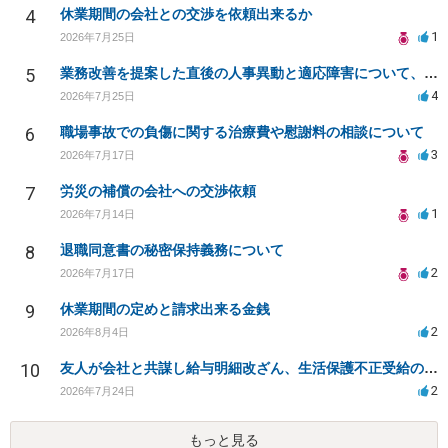
4
休業期間の会社との交渉を依頼出来るか
1
2026年7月25日
5
業務改善を提案した直後の人事異動と適応障害について、法的に問題があるか相談したいです。
4
2026年7月25日
6
職場事故での負傷に関する治療費や慰謝料の相談について
3
2026年7月17日
7
労災の補償の会社への交渉依頼
1
2026年7月14日
8
退職同意書の秘密保持義務について
2
2026年7月17日
9
休業期間の定めと請求出来る金銭
2
2026年8月4日
10
友人が会社と共謀し給与明細改ざん、生活保護不正受給の法的影響は？
2
2026年7月24日
もっと見る