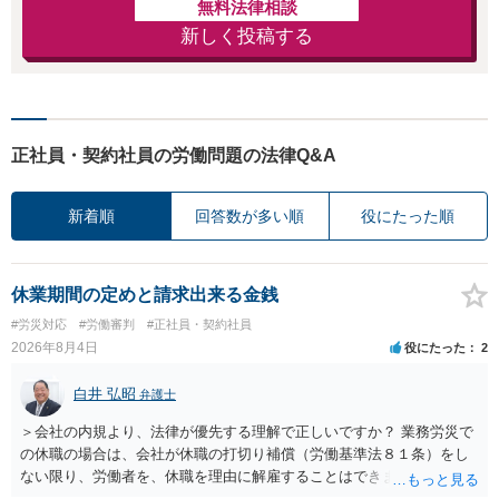
無料法律相談
新しく投稿する
正社員・契約社員の労働問題の法律Q&A
新着順
回答数が多い順
役にたった順
休業期間の定めと請求出来る金銭
#労災対応
#労働審判
#正社員・契約社員
2026年8月4日
役にたった
2
白井 弘昭
弁護士
＞会社の内規より、法律が優先する理解で正しいですか？ 業務労災で
の休職の場合は、会社が休職の打切り補償（労働基準法８１条）をし
ない限り、労働者を、休職を理由に解雇することはできません（労働
基準法19条）。 会社の就業規則にて定められている休職期間及び休職