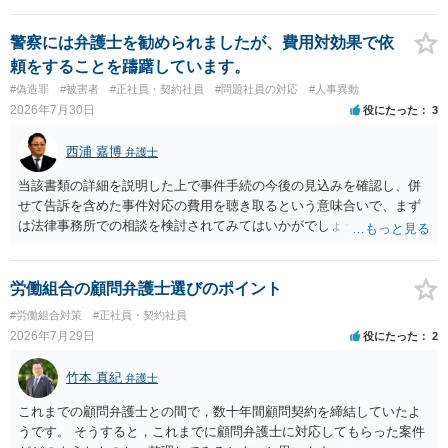
期間満了による退職は、業務労災への適用はありませんので、ご安心
ください。 仮に会社が打切り補償をせずに解雇した場合は、不当解雇
警察には弁護士を勧められましたが、費用対効果で依
に当たります。 ＞労災の休業補償と、所得補償保険の保険金とは別
頼をすることを躊躇しています。
に、受け取れる金銭はありますでしょうか？ 業務労災の場合は、会社
#偽造罪
#被害者
#正社員・契約社員
#問題社員の対応
#人事異動
の安全配慮義務違反が認められると解されますので、会社の損害賠償
2026年7月30日
役にたった
3
責任（治療費、通院慰謝料、入院費、入院慰謝料、後遺障害慰謝料、
逸失利益等）が認められる可能性が高いと思われます。 また、業務労
西浦 嘉博
弁護士
災での第三者行為傷害（同僚の不注意等による事故）の場合は、当該
第三者の賠償責任も考えられます。 労災で支払われた分は、損害額か
当該書類の詳細を説明した上で事件手続の今後の見込みを確認し、併
ら控除（損益相殺）されますが、それを超えた部分は、会社もしく
せて告訴を含めた事件対応の費用を聴き取るという意味合いで、まず
は、第三者から支払ってもらうことになります。 会社等との交渉が必
は法律事務所での相談を検討されてみてはいかがでしょうか。 上記、
要になると思います（良い会社でしたら、自ら話してくると思います
ご参考ください。
が・・・）。極めて専門的な話ですので、詳細もしくは対応を最寄り
の弁護士にご相談ください。 以上、ご参考まで。
労働組合の顧問弁護士選びのポイント
#労働組合対策
#正社員・契約社員
2026年7月29日
役にたった
2
竹本 真紀
弁護士
これまでの顧問弁護士との間で，数十年間顧問契約を締結していたよ
うです。 そうすると，これまでに顧問弁護士に対応してもらった案件