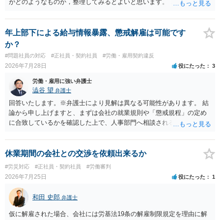
がどのようなものか，整理してみるとよいと思います。 これにより，
どのような案件で依頼することが多いのかわかると思います。 複数の
事務所を比較した上で，弁護士と面談をする際，そのような案件に対
応してもらえるのかが重要だと思います。 ただ，組合員の相談内容に
年上部下による給与情報暴露、懲戒解雇は可能です
ついて，分野を絞っているのか，それともどのような分野でもよいと
か？
いうことで法律相談を依頼しているかの観点も重要です。 組合員とす
#問題社員の対応
#正社員・契約社員
#労働・雇用契約違反
れば，相談だけではなく，できれば受任まで考えている場合も多いと
2026年7月28日
役にたった
3
思います。 そうすると，労働組合としての相談だけではなく，基本的
に全ての分野を対象にして考える必要もあるかもしれません。 そうで
労働・雇用に強い弁護士
ないと，相談内容によって，対応が変わってしまうこともあると思い
澁谷 望
弁護士
ます。 組合員の相談についても，基本的に受任まで考えてもらえるこ
回答いたします。※弁護士により見解は異なる可能性があります。 結
とができるのかも検討要素の一つかもしれません。
論から申し上げますと、まずは会社の就業規則や「懲戒規程」の定め
に合致しているかを確認した上で、人事部門へ相談されることが最優
先となります。 その上で、いきなりの懲戒解雇は法的ハードルが高い
ものの、重い懲戒処分の対象には十分なり得ます。 名誉や評価の回復
については、会社側に「部下の不正行為による情報漏洩」と正式に認
休業期間の会社との交渉を依頼出来るか
定させ、誤認した他部署への適切なフォローや周知を求めるのが有効
#労災対応
#正社員・契約社員
#労働審判
です。 あるいは、懲戒があったことを社内で周知される手続があるの
2026年7月25日
役にたった
1
ならば、それにより軽微ながら回復はできるかもしれません。 さらに
個人としても、相手に対してプライバシー侵害等に基づく損害賠償
和田 史郎
弁護士
（慰謝料）を請求する選択肢がありえます（ただし、金額は多額にな
らない可能性があります。）。
仮に解雇された場合、会社には労基法19条の解雇制限規定を理由に解