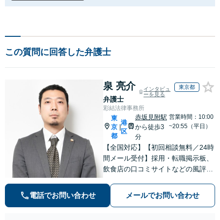
この質問に回答した弁護士
泉 亮介
東京都
インタビュ
ーを見る
弁護士
彩結法律事務所
赤坂見附駅
営業時間：10:00
東
港
~20:55（平日）
京
から徒歩3
|
区
都
分
【全国対応】【初回相談無料／24時
間メール受付】採用・転職掲示板、
飲食店の口コミサイトなどの風評被
害対策など実績あり！【刑事】犯罪
の種類を問わず相談可。可能な限り
電話でお問い合わせ
メールでお問い合わせ
早期対応で駆けつけサポート【労
働】不当解雇・残業代請求はおまか