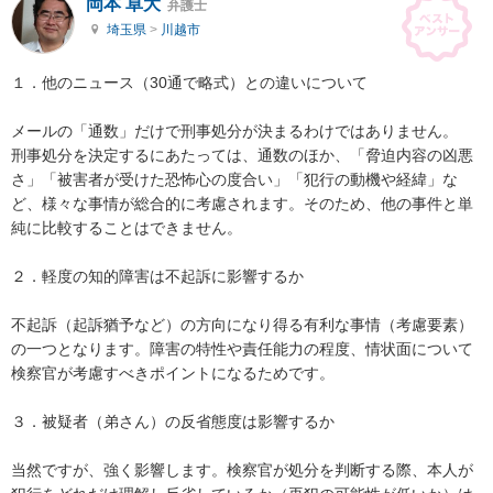
岡本 卓大
弁護士
埼玉県
>
川越市
１．他のニュース（30通で略式）との違いについて

メールの「通数」だけで刑事処分が決まるわけではありません。

刑事処分を決定するにあたっては、通数のほか、「脅迫内容の凶悪
さ」「被害者が受けた恐怖心の度合い」「犯行の動機や経緯」な
ど、様々な事情が総合的に考慮されます。そのため、他の事件と単
純に比較することはできません。

２．軽度の知的障害は不起訴に影響するか

不起訴（起訴猶予など）の方向になり得る有利な事情（考慮要素）
の一つとなります。障害の特性や責任能力の程度、情状面について
検察官が考慮すべきポイントになるためです。

３．被疑者（弟さん）の反省態度は影響するか

当然ですが、強く影響します。検察官が処分を判断する際、本人が