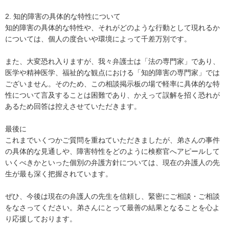
2. 知的障害の具体的な特性について

知的障害の具体的な特性や、それがどのような行動として現れるか
については、個人の度合いや環境によって千差万別です。

また、大変恐れ入りますが、我々弁護士は「法の専門家」であり、
医学や精神医学、福祉的な観点における「知的障害の専門家」では
ございません。そのため、この相談掲示板の場で軽率に具体的な特
性について言及することは困難であり、かえって誤解を招く恐れが
あるため回答は控えさせていただきます。

最後に

これまでいくつかご質問を重ねていただきましたが、弟さんの事件
の具体的な見通しや、障害特性をどのように検察官へアピールして
いくべきかといった個別の弁護方針については、現在の弁護人の先
生が最も深く把握されています。

ぜひ、今後は現在の弁護人の先生を信頼し、緊密にご相談・ご相談
をなさってください。弟さんにとって最善の結果となることを心よ
り応援しております。