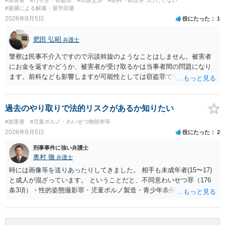
都道府県の迷惑防止条例違反になることもあります）。2度としないこ
#逮捕による解雇・退学回避
とをお勧めいたします。ご参考にしてください。
2026年8月5日
役にたった
1
肥田 弘昭
弁護士
警察は民事不介入ですので示談斡旋のようなことはしません。被害者
にお金を返すかどうか、被害者が受け取るかは当事者間の問題になり
ます。前科なども影響しますが可能性としては窃盗罪ですので、逮捕
勾留や略式起訴などの可能性もあります。ご参考にしてください。
過去のやり取りで法的リスクがあるか知りたい
#加害者
#児童ポルノ・わいせつ物頒布等
2026年8月5日
役にたった
2
刑事事件に強い弁護士
奥村 徹
弁護士
時には画像等を送りあったりしてきました。 相手も未成年者(15〜17)
と成人が混ざっています。 ということだと、不同意わいせつ罪（176
条3項）・性的姿態撮影罪・児童ポルノ製造・青少年条例違反（わいせ
つ行為 児童ポルノ要求）などが検討されます。 重い罪もあるの
で、警察にバレれば、それなりの捜査を受けるでしょう。