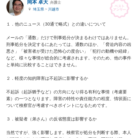
岡本 卓大
弁護士
埼玉県
>
川越市
１．他のニュース（30通で略式）との違いについて

メールの「通数」だけで刑事処分が決まるわけではありません。

刑事処分を決定するにあたっては、通数のほか、「脅迫内容の凶
悪さ」「被害者が受けた恐怖心の度合い」「犯行の動機や経緯」
など、様々な事情が総合的に考慮されます。そのため、他の事件
と単純に比較することはできません。

２．軽度の知的障害は不起訴に影響するか

不起訴（起訴猶予など）の方向になり得る有利な事情（考慮要
素）の一つとなります。障害の特性や責任能力の程度、情状面に
ついて検察官が考慮すべきポイントになるためです。

３．被疑者（弟さん）の反省態度は影響するか

当然ですが、強く影響します。検察官が処分を判断する際、本人