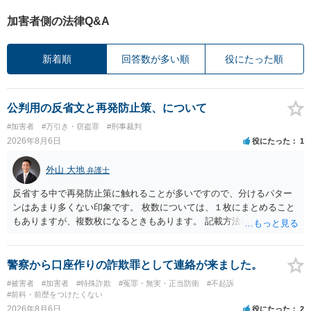
加害者側の法律Q&A
新着順
回答数が多い順
役にたった順
公判用の反省文と再発防止策、について
#加害者
#万引き・窃盗罪
#刑事裁判
2026年8月6日
役にたった
1
外山 大地
弁護士
反省する中で再発防止策に触れることが多いですので、分けるパター
ンはあまり多くない印象です。 枚数については、１枚にまとめること
もありますが、複数枚になるときもあります。 記載方法については、
手書きかどうかで裁判官に与える印象が大きく変わることはないと思
います。 したがいまして、いずれも良いかと考えます。
警察から口座作りの詐欺罪として連絡が来ました。
#被害者
#加害者
#特殊詐欺
#冤罪・無実・正当防衛
#不起訴
#前科・前歴をつけたくない
2026年8月6日
役にたった
2