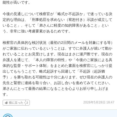
能性が高いです。

今後の見通しについて検察官が「略式か不起訴か」で迷っている決
定的な理由は、「刑事処罰を求めない（宥恕付き）示談が成立して
いること」、そして「弟さんに軽度の知的障害があること」とい
う、非常に強い考慮要素があるためです。

検察官の具体的な検討状況（最初の2日間のメールを対象にする等）
がご家族に伝わっているということは、すでに弁護人が就いて動か
れていることとお見受けします。現在はまさに瀬戸際です。現在の
弁護人を通じて、「本人の障害の特性」や「今後のご家族による具
体的な監督・サポート体制」をまとめた書面を検察官にしっかり提
出してもらうことで、略式起訴すら回避して「不起訴（起訴猶
予）」を勝ち取れる可能性は十分にあります。ぜひ現在の弁護人の
先生と緊密に連絡を取り合い、お話し合いを進めてみてください。
弟さんにとって最善の結果になることを心よりお祈り申し上げま
す。
2026年5月28日 18:47
役に立った
2