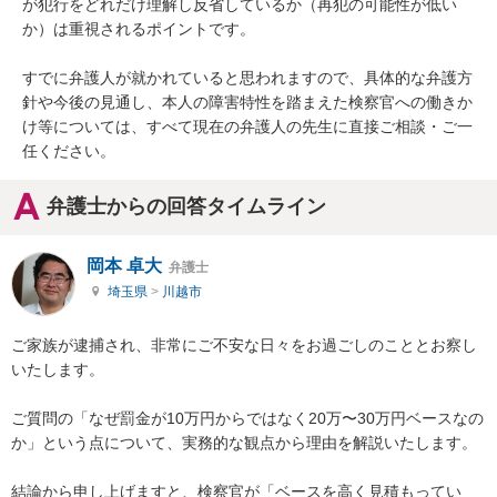
が犯行をどれだけ理解し反省しているか（再犯の可能性が低い
か）は重視されるポイントです。

すでに弁護人が就かれていると思われますので、具体的な弁護方
針や今後の見通し、本人の障害特性を踏まえた検察官への働きか
け等については、すべて現在の弁護人の先生に直接ご相談・ご一
任ください。
弁護士からの回答タイムライン
岡本 卓大
弁護士
埼玉県
>
川越市
ご家族が逮捕され、非常にご不安な日々をお過ごしのこととお察し
いたします。

ご質問の「なぜ罰金が10万円からではなく20万〜30万円ベースなの
か」という点について、実務的な観点から理由を解説いたします。

結論から申し上げますと、検察官が「ベースを高く見積もってい