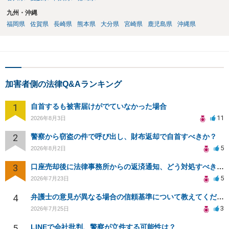
九州・沖縄
福岡県
佐賀県
長崎県
熊本県
大分県
宮崎県
鹿児島県
沖縄県
加害者側の法律Q&Aランキング
1
自首するも被害届けがでていなかった場合
11
2026年8月3日
2
警察から窃盗の件で呼び出し、財布返却で自首すべきか？
5
2026年8月2日
3
口座売却後に法律事務所からの返済通知、どう対処すべきか？
5
2026年7月23日
4
弁護士の意見が異なる場合の信頼基準について教えてください
3
2026年7月25日
5
LINEで会社批判、警察が立件する可能性は？