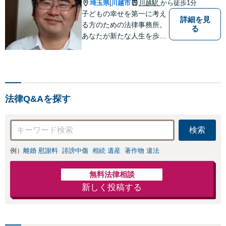
埼玉県
川越市
川越駅
から徒歩1分
|
子どもの幸せを第一に考え
詳細を見
る方のための法律事務所。
る
あなたが新たな人生を歩み
出すためのサポートを。
法律Q&Aを探す
検索
例）
離婚 慰謝料
誹謗中傷
相続 遺産
著作物 違法
無料法律相談
新しく投稿する