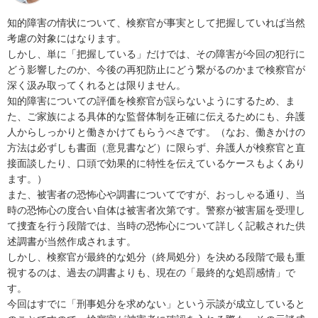
知的障害の情状について、検察官が事実として把握していれば当然
考慮の対象にはなります。

しかし、単に「把握している」だけでは、その障害が今回の犯行に
どう影響したのか、今後の再犯防止にどう繋がるのかまで検察官が
深く汲み取ってくれるとは限りません。

知的障害についての評価を検察官が誤らないようにするため、ま
た、ご家族による具体的な監督体制を正確に伝えるためにも、弁護
人からしっかりと働きかけてもらうべきです。（なお、働きかけの
方法は必ずしも書面（意見書など）に限らず、弁護人が検察官と直
接面談したり、口頭で効果的に特性を伝えているケースもよくあり
ます。）

また、被害者の恐怖心や調書についてですが、おっしゃる通り、当
時の恐怖心の度合い自体は被害者次第です。警察が被害届を受理し
て捜査を行う段階では、当時の恐怖心について詳しく記載された供
述調書が当然作成されます。

しかし、検察官が最終的な処分（終局処分）を決める段階で最も重
視するのは、過去の調書よりも、現在の「最終的な処罰感情」で
す。

今回はすでに「刑事処分を求めない」という示談が成立していると