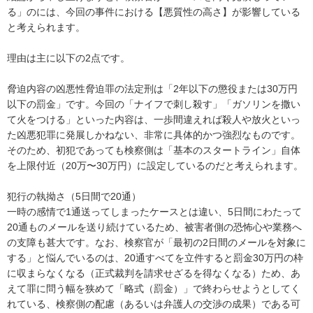
る」のには、今回の事件における【悪質性の高さ】が影響している
と考えられます。

理由は主に以下の2点です。

脅迫内容の凶悪性脅迫罪の法定刑は「2年以下の懲役または30万円
以下の罰金」です。今回の「ナイフで刺し殺す」「ガソリンを撒い
て火をつける」といった内容は、一歩間違えれば殺人や放火といっ
た凶悪犯罪に発展しかねない、非常に具体的かつ強烈なものです。
そのため、初犯であっても検察側は「基本のスタートライン」自体
を上限付近（20万〜30万円）に設定しているのだと考えられます。

犯行の執拗さ（5日間で20通）

一時の感情で1通送ってしまったケースとは違い、5日間にわたって
20通ものメールを送り続けているため、被害者側の恐怖心や業務へ
の支障も甚大です。なお、検察官が「最初の2日間のメールを対象に
する」と悩んでいるのは、20通すべてを立件すると罰金30万円の枠
に収まらなくなる（正式裁判を請求せざるを得なくなる）ため、あ
えて罪に問う幅を狭めて「略式（罰金）」で終わらせようとしてく
れている、検察側の配慮（あるいは弁護人の交渉の成果）である可