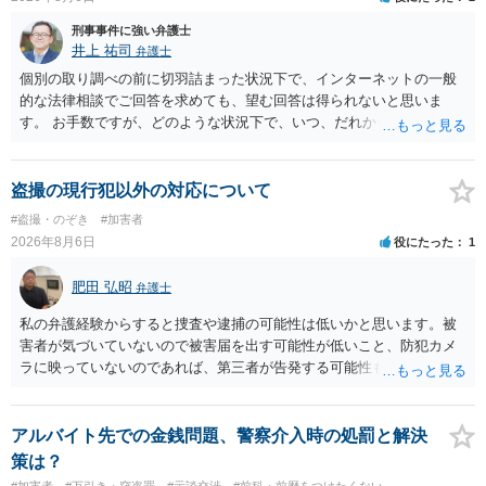
刑事事件に強い弁護士
井上 祐司
弁護士
個別の取り調べの前に切羽詰まった状況下で、インターネットの一般
的な法律相談でご回答を求めても、望む回答は得られないと思いま
す。 お手数ですが、どのような状況下で、いつ、だれからどのような
経緯で口座の提供を頼まれ開設したか、それによる詐欺等の収益がど
の程度だと聞いているのかということについて、お近くで詳細な法律
相談を受けられたうえで対処方法を探された方がよいと思われます。
盗撮の現行犯以外の対応について
一般論でいえば、任意取り調べの場合、ＩＣレコーダーを持参して取
#盗撮・のぞき
#加害者
り調べ内容を録音することは必須だと考えます。
2026年8月6日
役にたった
1
肥田 弘昭
弁護士
私の弁護経験からすると捜査や逮捕の可能性は低いかと思います。被
害者が気づいていないので被害届を出す可能性が低いこと、防犯カメ
ラに映っていないのであれば、第三者が告発する可能性も低いこと、
証拠は削除されていることからです。但し、「電車内で携帯で対面に
座る女性を盗撮(全体像写真1枚と5秒程度の動画)してしまいました。下
着や胸など強調したものではありません。」とありますが、少なくと
アルバイト先での金銭問題、警察介入時の処罰と解決
も捜査段階では性的姿態等撮影罪の被疑事実で逮捕勾留されるケース
策は？
が私の弁護経験では多くなった印象です（最終的には不起訴ないし各
#加害者
#万引き・窃盗罪
#示談交渉
#前科・前歴をつけたくない