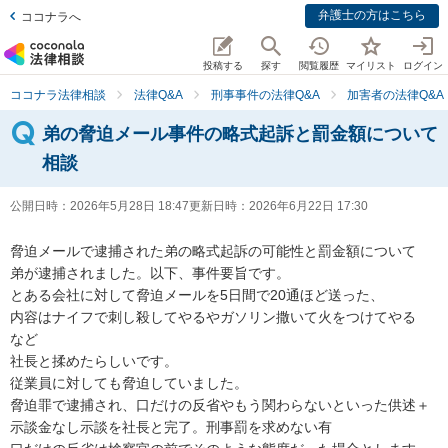
弁護士の方はこちら
ココナラへ
投稿する
探す
閲覧履歴
マイリスト
ログイン
ココナラ法律相談
法律Q&A
刑事事件の法律Q&A
加害者の法律Q&A
弟の脅迫メール事件の略式起訴と罰金額について
相談
公開日時：
2026年5月28日 18:47
更新日時：
2026年6月22日 17:30
脅迫メールで逮捕された弟の略式起訴の可能性と罰金額について

弟が逮捕されました。以下、事件要旨です。

とある会社に対して脅迫メールを5日間で20通ほど送った、

内容はナイフで刺し殺してやるやガソリン撒いて火をつけてやる　
など

社長と揉めたらしいです。

従業員に対しても脅迫していました。

脅迫罪で逮捕され、口だけの反省やもう関わらないといった供述＋
示談金なし示談を社長と完了。刑事罰を求めない有
