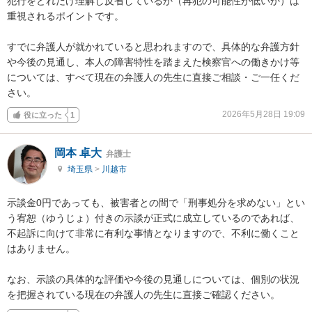
犯行をどれだけ理解し反省しているか（再犯の可能性が低いか）は
重視されるポイントです。

すでに弁護人が就かれていると思われますので、具体的な弁護方針
や今後の見通し、本人の障害特性を踏まえた検察官への働きかけ等
については、すべて現在の弁護人の先生に直接ご相談・ご一任くだ
さい。
2026年5月28日 19:09
役に立った
1
岡本 卓大
弁護士
埼玉県
>
川越市
示談金0円であっても、被害者との間で「刑事処分を求めない」とい
う宥恕（ゆうじょ）付きの示談が正式に成立しているのであれば、
不起訴に向けて非常に有利な事情となりますので、不利に働くこと
はありません。

なお、示談の具体的な評価や今後の見通しについては、個別の状況
を把握されている現在の弁護人の先生に直接ご確認ください。