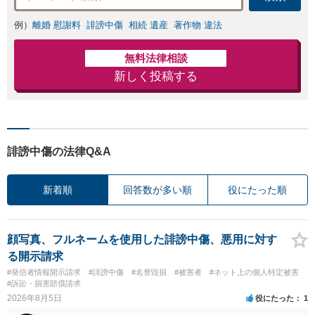
例）
離婚 慰謝料
誹謗中傷
相続 遺産
著作物 違法
無料法律相談
新しく投稿する
誹謗中傷の法律Q&A
新着順
回答数が多い順
役にたった順
顔写真、フルネームを使用した誹謗中傷、悪用に対す
る開示請求
#発信者情報開示請求
#誹謗中傷
#名誉毀損
#被害者
#ネット上の個人特定被害
#訴訟・損害賠償請求
2026年8月5日
役にたった
1