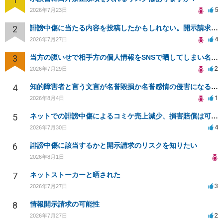
5
2026年7月23日
2
誹謗中傷に当たる内容を投稿したかもしれない。開示請求や民事刑事裁判に発展しうるのか教えて欲しい。
4
2026年7月27日
3
当方の腹いせで相手方の個人情報をSNSで晒してしまい名誉毀損させてしまったかもしれない
2
2026年7月29日
4
知的障害者と言う文言が名誉毀損か名誉感情の侵害になるか教えてほしい。
1
2026年8月4日
5
ネットでの誹謗中傷によるコミケ売上減少、損害賠償は可能か？
4
2026年7月30日
6
誹謗中傷に該当するかと開示請求のリスクを知りたい
2026年8月1日
7
ネットストーカーと晒された
3
2026年7月27日
8
情報開示請求の可能性
2
2026年7月27日