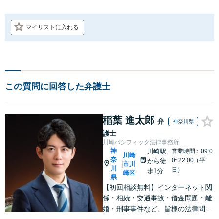
マイリストに入れる
この質問に回答した弁護士
稲葉 進太郎
弁
神奈川県
護士
川崎パシフィック法律事務所
神
川崎駅
営業時間：09:0
川崎
奈
0~22:00（平
から徒
市川
|
川
日）
歩1分
崎区
県
【初回相談無料】インターネット関
係・相続・交通事故・借金問題・離
婚・刑事事件など、皆様の法律問題