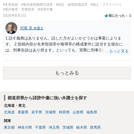
は、アカウントの登録メールに意見照会がなされます。 また、された
#名誉毀損
#発信者情報開示請求
#訴訟・損害賠償請求
#個人・プライベート
場合賠償金はいくらでしょうか。 →ケースバイケースであり、数万円
#風評被害・営業妨害
#誹謗中傷
から１００万単位まで様々でしょう。裁判外であれば交渉して相手方
2026年8月1日
役にたった
1
の請求額から減額することを試みることとなるでしょう。
川添 圭
弁護士
1.話す義務はありません。話した方がよいかどうかは事案によりま
す。 2.投稿内容が名誉毀損罪や侮辱罪の構成要件に該当する場合に
は、刑事告訴はあり得ます。といっても、実際に刑事告訴に動くかど
うかは事案によります。 3.これも事案によりますが、半年から1年程度
です。Googleは電話番号の開示請求もできることが多いので、少しで
も特定可能になるよう、複数ルートで開示請求が行われることが多い
もっとみる
です。さらにいえば、利用者からの口コミ投稿の場合、開示請求者は
ある程度対象者を特定できている（ただし証拠による裏付けか必要な
ので発信者情報開示請求をする）というケースが比較的多いと思われ
ます。
都道府県から誹謗中傷に強い弁護士を探す
北海道・東北
北海道
青森県
岩手県
宮城県
秋田県
山形県
福島県
関東
東京都
神奈川県
千葉県
埼玉県
茨城県
栃木県
群馬県