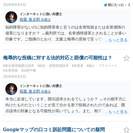
2026年8月4日
役にたった
1
インターネットに強い弁護士
稲葉 進太郎
弁護士
知的障害がないのに知的障害者と言うのは名誉毀損または名誉感情の
侵害になりますか？ →裁判所では、名誉感情侵害とされることが多い
印象です。ご指摘のとおり、文脈上侮辱の意味で言っている点も加味
されていると思います。
侮辱的な投稿に対する法的対応と賠償の可能性は？
#発信者情報開示請求
#訴訟・損害賠償請求
#加害者
#個人・プライベート
#名誉毀損
#誹謗中傷
2026年8月4日
インターネットに強い弁護士
稲葉 進太郎
弁護士
本当に反省しています。開示請求されるでしょうか？ →その相手方に
向けたものだということが見て分かる形で投稿されたのであれば、開
示請求の対象となる可能性が高いでしょう。また、相手方の投稿した
文章からすると、実際に発信者情報開示請求がなされる可能性がある
と存じます。発信者情報開示請求が進むと、投稿に使った回線の契約
者のところに、意見照会がなされます。アカウント情報開示の場合
Googleマップの口コミ訴訟問題についての疑問