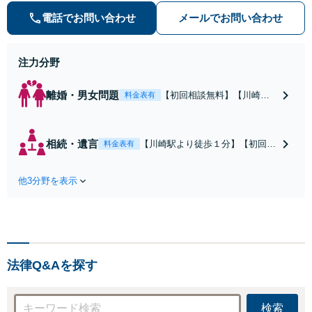
を解決すべく、親身になって取り組
みます。クチコミ・リピーターの方
電話でお問い合わせ
メールでお問い合わせ
も多数。お気軽にお問い合わせ下さ
い。
注力分野
離婚・男女問題
【初回相談無料】【川崎駅
料金表有
徒歩1分】不貞行為の慰謝料
（請求された／請求した
い）・熟年離婚・年金分
相続・遺言
【川崎駅より徒歩１分】【初回相
料金表有
割・婚姻費用・養育費・財
談無料】遺産相続トラブルや遺言
産分与・離婚の慰謝料など
作成などの相続問題に豊富な実績
実績多数。川崎地域に根ざ
他3分野を表示
があります。安心・信頼・丁寧を
した弁護士として、あなた
心がけ，質の高いリーガルサービ
の人生の再スタートを全力
スを目指しております。
で後押しします。
法律Q&Aを探す
検索