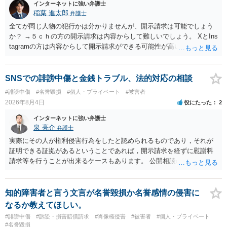
インターネットに強い弁護士
稲葉 進太郎
弁護士
全てが同じ人物の犯行かは分かりませんが、開示請求は可能でしょう
か？ →５ｃｈの方の開示請求は内容からして難しいでしょう。 XとIns
tagramの方は内容からして開示請求ができる可能性が高いでしょう。
ただ、アカウントが削除されていると開示請求は失敗する可能性が高
いでしょう。７月中にアカウントが削除されている場合、今から進め
ても失敗する可能性が高いように思われます。 相手を特定できた場
SNSでの誹謗中傷と金銭トラブル、法的対応の相談
合、相手に全ての弁護士費用を負担させることは可能でしょうか？ →
#誹謗中傷
#名誉毀損
#個人・プライベート
#被害者
訴訟外の交渉で相手方が認めれば負担させることができるでしょう。
2026年8月4日
役にたった
2
訴訟で判決となった場合は、実際の弁護士費用が認められる場合と認
められない場合があり何ともいえないところでしょう。
インターネットに強い弁護士
泉 亮介
弁護士
実際にその人が権利侵害行為をしたと認められるものであり，それが
証明できる証拠があるということであれば，開示請求を経ずに慰謝料
請求等を行うことが出来るケースもあります。 公開相談の場では回答
は難しいかと思われますので，お手持ちの証拠資料を持参の上弁護士
に個別に相談されると良いでしょう。
知的障害者と言う文言が名誉毀損か名誉感情の侵害に
なるか教えてほしい。
#誹謗中傷
#訴訟・損害賠償請求
#肖像権侵害
#被害者
#個人・プライベート
#名誉毀損