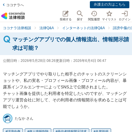
弁護士の方はこちら
ココナラへ
投稿する
探す
閲覧履歴
マイリスト
ログイン
ココナラ法律相談
法律Q&A
インターネットの法律Q&A
誹謗中傷の
マッチングアプリでの個人情報流出、情報開示請
求は可能？
公開日時：
2026年5月28日 08:26
更新日時：
2026年6月4日 06:47
マッチングアプリでやり取りした相手とのチャットのスクリーンシ
ョットや、私の実名・プロフィール画像・プロフィール内容が、暴
露系インフルエンサーによってSNS上で公開されました。

チャット画像を提供した利用者を特定したいのですが、マッチング
アプリ運営会社に対して、その利用者の情報開示を求めることは可
能でしょうか。
たなか さん
誹謗中傷
個人情報削除
発信者情報開示請求
名誉毀損