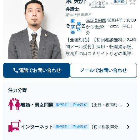
泉 亮介
東京都
インタビュ
ーを見る
弁護士
彩結法律事務所
赤坂見附駅
営業時間：10:00
東
港
~20:55（平日）
京
から徒歩3
|
区
都
分
【全国対応】【初回相談無料／24時
間メール受付】採用・転職掲示板、
飲食店の口コミサイトなどの風評被
害対策など実績あり！【刑事】犯罪
の種類を問わず相談可。可能な限り
電話でお問い合わせ
メールでお問い合わせ
早期対応で駆けつけサポート【労
働】不当解雇・残業代請求はおまか
せください
注力分野
離婚・男女問題
【土日・夜間対応
事例1件
料金表有
可】【初回相談30
分無料】「相手方
から書面を提示さ
インターネット
【初回相談30分無
事例3件
料金表有
れたら、サインす
料】状況に応じて
る前にご相談を」
手段を使い分け、