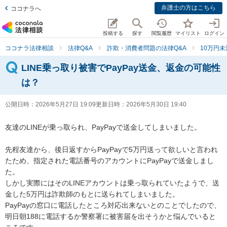
弁護士の方はこちら
ココナラへ
投稿する
探す
閲覧履歴
マイリスト
ログイン
ココナラ法律相談
法律Q&A
詐欺・消費者問題の法律Q&A
10万円未
LINE乗っ取り被害でPayPay送金、返金の可能性
は？
公開日時：
2026年5月27日 19:09
更新日時：
2026年5月30日 19:40
友達のLINEが乗っ取られ、PayPayで送金してしまいました。

先程友達から、後日返すからPayPayで5万円送って欲しいと言われ
たため、指定された電話番号のアカウントにPayPayで送金しまし
た。

しかし実際にはそのLINEアカウントは乗っ取られていたようで、送
金した5万円は詐欺師のもとに送られてしまいました。

PayPayの窓口に電話したところ対応出来ないとのことでしたので、
明日朝188に電話するか警察署に被害届を出そうかと悩んでいると