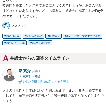
ころです。

被害届を提出したところで返金に近づくのでしょうか。返金の望み
はどれくらいありますか。相手の情報は、送金先に指定されたPayP
ayアカウントだけです。
あさひ さん
10万円未満
振り込め詐欺
返金請求
本名・住所・電話番号が不明
10〜50万円未満
詐欺の法的措置
弁護士からの回答タイムライン
泉 亮介
弁護士
東京都
>
港区
詐欺・消費者問題に注力する弁護士
返金の可能性としては低いかと思われます。また、弁護士を立てる
にしても、被害金額が5万円だと弁護士費用で赤字となってしまうで
しょう。
