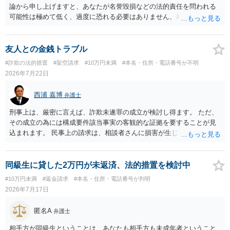
論から申し上げますと、あなたが名誉毀損などの法的責任を問われる
可能性は極めて低く、過度に恐れる必要はありません。相手の行為こ
そが恐喝や脅迫にあたる悪質な手口です。相手がブロックしてきたの
は警察の介入を恐れて逃げた可能性が高いと考えられます。 今後の具
体的な対応は以下の通りです。 ・相手の要求は無視する（1対1のやり
友人との金銭トラブル
取りで「詐欺か」と聞いただけで名誉毀損は成立しません） ・マイナ
#詐欺の法的措置
#架空請求
#10万円未満
#本名・住所・電話番号が不明
ンバー総合フリーダイヤルへ連絡し、カードの一時停止と再発行手続
2026年7月22日
きを行う ・万が一に備え、会社には「個人情報を悪用されたトラブル
に巻き込まれた」と事前伝えておく すでに警察へ相談済みとのことで
西浦 嘉博
弁護士
すので、今後別のアカウントから連絡が来ても一切応じず、警察へ追
加の報告を行ってください。
刑事上は、厳密に言えば、詐欺未遂罪の成立が検討し得ます。 ただ、
その成立の為には構成要件該当事実の客観的な証拠を要することが見
込まれます。 民事上の請求は、相談者さんに損害が生じていない以
上、困難な様に思われます。 より詳細な事項についてお聞きになりた
い場合、最寄りの法律事務所での相談を検討ください。 上記、ご参考
ください。
同級生に貸した2万円が未返済、法的措置を検討中
#10万円未満
#返金請求
#本名・住所・電話番号が判明
2026年7月17日
匿名A
弁護士
相手方が同級生ということは、あなたも相手方も未成年者ということ