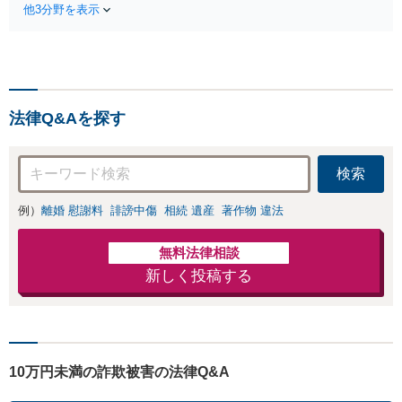
経験豊富な弁護士
他3分野を表示
適切な方法で投稿
が全力で交渉にあ
の削除・発信者情
たります！相手方
報開示請求をおこ
と直接話す精神的
ないます「企業や
負担を軽減「弁護
お店の風評被害対
士の交渉で慰謝料
策／売り上げ低下
金額アップ／減額
法律Q&Aを探す
防止のために尽
交渉も対応可」
力」加害者側の対
【完全個室対応】
応可：開示請求の
検索
意見照会が来たと
きの対処法、被害
例）
離婚 慰謝料
誹謗中傷
相続 遺産
著作物 違法
者との示談交渉
無料法律相談
新しく投稿する
10万円未満の詐欺被害の法律Q&A