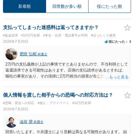
新着順
回答数が多い順
役にたった順
支払ってしまった迷惑料は返ってきますか？
#返金請求
#10万円未満
#本名・住所・電話番号が判明
#ぼったくり被害
2026年7月29日
役にたった
3
肥田 弘昭
弁護士
2万円の支払義務が上記の事情ですとありませんので、不当利得として
返還請求できる可能性はあります。店側の支払請求があるとすれば、
嘔吐の事実があり、その清掃に2万円相当の損害が生じた場合です。ご
参考にしてください。
個人情報を渡した相手からの恐喝への対応方法は？
#恐喝・脅迫への対応
#個人・プライベート
#10万円未満
2026年7月28日
澁谷 望
弁護士
回答いたします。※弁護士により見解は異なる可能性があります。 結