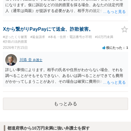
になります。仮に訴訟などの法的措置を採る場合、あなたの法定代理
人（通常は両親）が提訴する必要があり、相手方の法定代理人（通常
は両親）へ訴状を送る必要があります。訴訟よりも学校や親を交えて
話し合いで解決した方がよい問題だと思います。
Xから繋がりPayPayにて送金、詐欺被害。
#ぼったくり被害
#返金請求
#本名・住所・電話番号が不明
#10万円未満
#詐欺の法的措置
2026年7月15日
役にたった
1
川添 圭
弁護士
詳しい事情によります。相手の氏名や住所がわからない場合、それを
調べることがそもそもできない、あるいは調べることができても費用
がかかってしまうことがあり、その場合は確実に費用倒れになりそう
です（調査費用は相手に請求できないのが原則だからです）。
もっとみる
都道府県から10万円未満に強い弁護士を探す