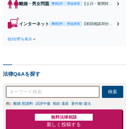
離婚・男女問題
【土日・夜間対応
事例1件
料金表有
可】【初回相談30
分無料】「相手方
から書面を提示さ
インターネット
【初回相談30分無
事例3件
料金表有
れたら、サインす
料】状況に応じて
る前にご相談を」
手段を使い分け、
経験豊富な弁護士
他3分野を表示
適切な方法で投稿
が全力で交渉にあ
の削除・発信者情
たります！相手方
報開示請求をおこ
と直接話す精神的
ないます「企業や
負担を軽減「弁護
お店の風評被害対
士の交渉で慰謝料
策／売り上げ低下
金額アップ／減額
法律Q&Aを探す
防止のために尽
交渉も対応可」
力」加害者側の対
【完全個室対応】
応可：開示請求の
検索
意見照会が来たと
きの対処法、被害
例）
離婚 慰謝料
誹謗中傷
相続 遺産
著作物 違法
者との示談交渉
無料法律相談
新しく投稿する