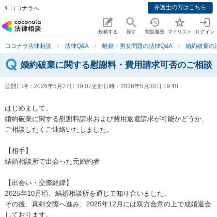
弁護士の方はこちら
ココナラへ
投稿する
探す
閲覧履歴
マイリスト
ログイン
ココナラ法律相談
法律Q&A
離婚・男女問題の法律Q&A
婚約破棄の
婚約破棄に関する慰謝料・費用請求可否のご相談
公開日時：
2026年5月27日 19:07
更新日時：
2026年5月30日 19:40
はじめまして。

婚約破棄に関する慰謝料請求および費用返還請求が可能かどうか、
ご相談したくご連絡いたしました。

【相手】

結婚相談所で出会った元婚約者

【出会い・交際経緯】

2025年10月頃、結婚相談所を通じて知り合いました。

その後、真剣交際へ進み、2025年12月には双方合意の上で成婚退会
しております。
