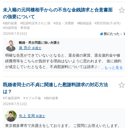
未入籍の元同棲相手からの不当な金銭請求と合意書面
の強要について
#婚約破棄
#慰謝料請求された側
#借金・浪費癖
#離婚協議
#異性関係(不貞等)
#内縁関係・事実婚
2026年7月16日
役にたった
1
離婚・男女問題に強い弁護士
泉 亮介
弁護士
明確な合意ができていないとなると、退去後の家賃、退去違約金や修
繕費用等をこちらが負担する理由はないように思われます。 仮に婚約
が成立していたとなると、不貞慰謝料については請求される可能性が
あるため検討しておく必要があるでしょう。 弁護士を立てる予定であ
れば早めに弁護士に相談し、弁護士から回答をさせると良いでしょ
う。
既婚者同士の不貞に関連した慰謝料請求の対応方法
は？
#不倫慰謝料
#ダブル不倫
#婚約破棄
2026年7月13日
矢上 玄周
弁護士
東京都多摩市で弁護士をしております。 ご質問にお答えいたします。