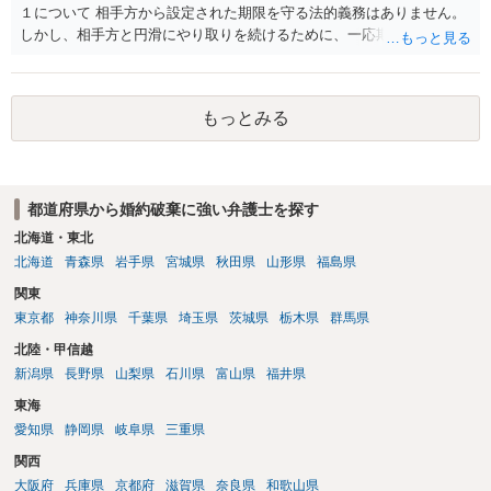
１について 相手方から設定された期限を守る法的義務はありません。
しかし、相手方と円滑にやり取りを続けるために、一応期限を守って
連絡を取ることもあり得ます。 弁護士に相談してから連絡をしたい
が、期限を守らないのもご不安という場合には、「弁護士に相談して
から連絡するので少々お待ちください」という旨の連絡を入れておく
もっとみる
こともあります。 ２について 求償権の請求と婚約破棄の慰謝料請求
は、法的には別の議論ではありますが、事実上の繋がりがないわけで
はありません。 例えば、既婚者であるにもかかわらず、結婚するとい
うことを匂わせて不貞関係になったというような場合には、求償権の
都道府県から婚約破棄に強い弁護士を探す
負担割合が高くなり、婚約破棄の慰謝料も払う必要が生じるという可
能性もないわけではありません。 ただし、法律上重婚は認められてい
北海道・東北
ないので、既婚者同士の婚約が成立するかといわれると、成立しない
北海道
青森県
岩手県
宮城県
秋田県
山形県
福島県
と判断される可能性の方が高いと思われます。 ３について 和解をする
関東
際には、清算条項という定めを設けることがほとんどです。 清算条項
東京都
神奈川県
千葉県
埼玉県
茨城県
栃木県
群馬県
を定めることによって、「これをもってお互いに今後一切請求しな
い」ことを双方が誓約することになります。 上記はあくまでも一般論
北陸・甲信越
としての回答となります。 詳細なご事情をお伺いすればより適切な回
新潟県
長野県
山梨県
石川県
富山県
福井県
答ができるかと存じます。 弁護士に相談すべき事案かと存じますの
東海
で、お早めにご相談されることをお勧めいたします。
愛知県
静岡県
岐阜県
三重県
関西
大阪府
兵庫県
京都府
滋賀県
奈良県
和歌山県