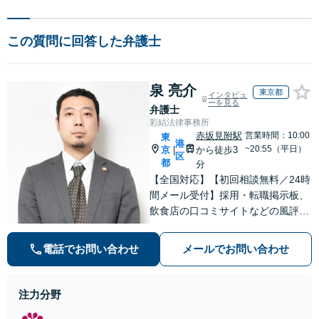
この質問に回答した弁護士
泉 亮介
東京都
インタビュ
ーを見る
弁護士
彩結法律事務所
赤坂見附駅
営業時間：10:00
東
港
~20:55（平日）
京
から徒歩3
|
区
都
分
【全国対応】【初回相談無料／24時
間メール受付】採用・転職掲示板、
飲食店の口コミサイトなどの風評被
害対策など実績あり！【刑事】犯罪
の種類を問わず相談可。可能な限り
電話でお問い合わせ
メールでお問い合わせ
早期対応で駆けつけサポート【労
働】不当解雇・残業代請求はおまか
せください
注力分野