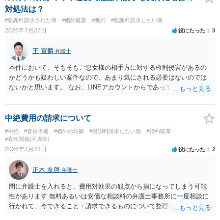
高かったということですので、むしろ結婚しなくてよかったと割り切
対処法は？
って、交際を終わらせるのがよいと思います。
#慰謝料請求された側
#婚約破棄
#裁判
#慰謝料請求したい側
2026年7月27日
役にたった
3
王 宣麟
弁護士
本件において、そもそもご息女様の相手方に対する権利侵害があるの
かどうかも疑わしい案件なので、あまり気にされる必要はないのでは
ないかと思います。 なお、LINEアカウントからであっても、そこに紐
づけられた電話番号の開示→携帯電話会社から氏名・住所が開示され
るパターンはありえるものの、本件のような精神的損害が発生したと
明確にいえないような案件において開示がなされる可能性も低いので
中絶費用の請求について
はないかと推察します。
#中絶
#音信不通
#婚外の妊娠
#慰謝料請求したい側
#婚約破棄
#異性関係(不貞等)
2026年7月23日
役にたった
2
正木 友啓
弁護士
間に弁護士を入れると、費用対効果の観点から損になってしまう可能
性があります 無料あるいは安価な相談料の弁護士事務所に一度相談に
行かれて、今できること・請求できるものについて整理されるのがよ
いかと思います