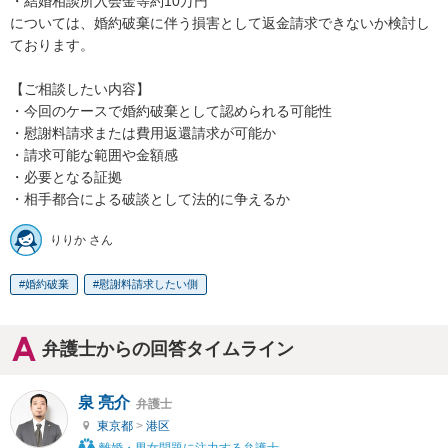
・結婚相談所入会金等約10万円

については、婚約破棄に伴う損害として返金請求できないか検討し
ております。

【ご相談したい内容】

・今回のケースで婚約破棄として認められる可能性

・慰謝料請求または費用返還請求が可能か

・請求可能な範囲や金額感

・必要となる証拠

・相手都合による破談として法的に争えるか
りりか さん
婚約破棄
慰謝料請求したい側
弁護士からの回答タイムライン
泉 亮介
弁護士
東京都
>
港区
離婚・男女問題に注力する弁護士