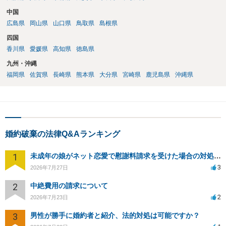
中国
広島県
岡山県
山口県
鳥取県
島根県
四国
香川県
愛媛県
高知県
徳島県
九州・沖縄
福岡県
佐賀県
長崎県
熊本県
大分県
宮崎県
鹿児島県
沖縄県
婚約破棄の法律Q&Aランキング
1
未成年の娘がネット恋愛で慰謝料請求を受けた場合の対処法は？
3
2026年7月27日
2
中絶費用の請求について
2
2026年7月23日
3
男性が勝手に婚約者と紹介、法的対処は可能ですか？