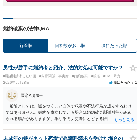
婚約破棄の法律Q&A
新着順
回答数が多い順
役にたった順
男性が勝手に婚約者と紹介、法的対処は可能ですか？
#慰謝料請求したい側
#内縁関係・事実婚
#婚約破棄
#親権
#DV・暴力
2026年7月28日
役にたった
1
匿名A
弁護士
一般論としては、嘘をつくこと自体で犯罪や不法行為が成立するわけ
ではありません。婚約が成立している場合は婚約破棄慰謝料等が認め
られる場合がありますが、単なる男女交際にとどまる段階の場合、独
身偽装その他貞操権侵害事案は別として、信頼関係破壊行為について
慰謝料は生じないことが多いと思われます。 お怒りはごもっともです
が、仮に交際を進めたとしても後に相手を信頼できなくなる可能性が
未成年の娘がネット恋愛で慰謝料請求を受けた場合の