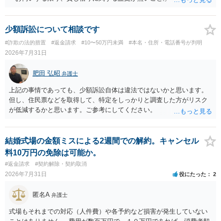
貸金であるとして返金を請求することは難しいと思います。 ・相手の
主張や現在の資料を踏まえ、今後どのように対応するのが適切か。
贈与か消費貸借かの争いにおいては、様々な圧力をかけて回収をしよ
少額訴訟について相談です
うとするケースも散見されます。 ご自身での対応に窮するようであ
#詐欺の法的措置
#返金請求
#10〜50万円未満
#本名・住所・電話番号が判明
れば、代理人を立てることもご検討ください。 ・相手へ送る回答文に
2026年7月31日
ついてアドバイスをいただけるか。 具体的な回答内容については、
一般的に無料法律相談での対応外になろうかと思います。 法律事務
肥田 弘昭
弁護士
所にご連絡いただき、対応の可否や費用をご確認ください。
上記の事情であっても、少額訴訟自体は違法ではないかと思います。
但し、住民票などを取得して、特定をしっかりと調査した方がリスク
が低減するかと思います。ご参考にしてください。
結婚式場の金額ミスによる2週間での解約。キャンセル
料10万円の免除は可能か。
#返金請求
#契約解除・契約取消
2026年7月31日
役にたった
2
匿名A
弁護士
式場もそれまでの対応（人件費）や各予約など損害が発生していない