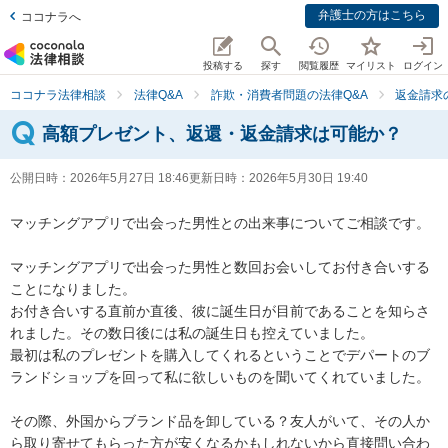
弁護士の方はこちら
ココナラへ
投稿する
探す
閲覧履歴
マイリスト
ログイン
ココナラ法律相談
法律Q&A
詐欺・消費者問題の法律Q&A
返金請求
高額プレゼント、返還・返金請求は可能か？
公開日時：
2026年5月27日 18:46
更新日時：
2026年5月30日 19:40
マッチングアプリで出会った男性との出来事についてご相談です。

マッチングアプリで出会った男性と数回お会いしてお付き合いする
ことになりました。

お付き合いする直前か直後、彼に誕生日が目前であることを知らさ
れました。その数日後には私の誕生日も控えていました。

最初は私のプレゼントを購入してくれるということでデパートのブ
ランドショップを回って私に欲しいものを聞いてくれていました。

その際、外国からブランド品を卸している？友人がいて、その人か
ら取り寄せてもらった方が安くなるかもしれないから直接問い合わ