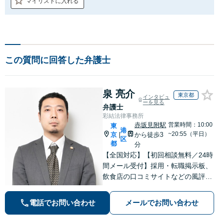
マイリストに入れる
この質問に回答した弁護士
泉 亮介
東京都
インタビュ
ーを見る
弁護士
彩結法律事務所
赤坂見附駅
営業時間：10:00
東
港
~20:55（平日）
京
から徒歩3
|
区
都
分
【全国対応】【初回相談無料／24時
間メール受付】採用・転職掲示板、
飲食店の口コミサイトなどの風評被
害対策など実績あり！【刑事】犯罪
の種類を問わず相談可。可能な限り
電話でお問い合わせ
メールでお問い合わせ
早期対応で駆けつけサポート【労