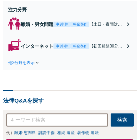
働】不当解雇・残業代請求はおまか
せください
注力分野
離婚・男女問題
【土日・夜間対応
事例1件
料金表有
可】【初回相談30
分無料】「相手方
から書面を提示さ
インターネット
【初回相談30分無
事例3件
料金表有
れたら、サインす
料】状況に応じて
る前にご相談を」
手段を使い分け、
経験豊富な弁護士
他3分野を表示
適切な方法で投稿
が全力で交渉にあ
の削除・発信者情
たります！相手方
報開示請求をおこ
と直接話す精神的
ないます「企業や
負担を軽減「弁護
お店の風評被害対
士の交渉で慰謝料
策／売り上げ低下
金額アップ／減額
法律Q&Aを探す
防止のために尽
交渉も対応可」
力」加害者側の対
【完全個室対応】
応可：開示請求の
検索
意見照会が来たと
きの対処法、被害
例）
離婚 慰謝料
誹謗中傷
相続 遺産
著作物 違法
者との示談交渉