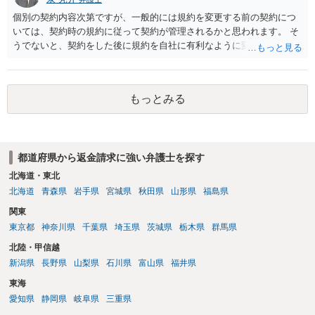
個別の契約内容次第ですが、一般的には規約を変更する前の契約につ
いては、契約時の規約に従って契約が管理されるかと思われます。 そ
うでないと、契約をした後に規約を自社に有利なように変更し、それ
を従前の顧客にも適用するということが認められてしまい不合理とな
る場合があるかと思われます。
もっとみる
都道府県から返金請求に強い弁護士を探す
北海道・東北
北海道
青森県
岩手県
宮城県
秋田県
山形県
福島県
関東
東京都
神奈川県
千葉県
埼玉県
茨城県
栃木県
群馬県
北陸・甲信越
新潟県
長野県
山梨県
石川県
富山県
福井県
東海
愛知県
静岡県
岐阜県
三重県