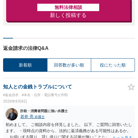
無料法律相談
新しく投稿する
返金請求の法律Q&A
新着順
回答数が多い順
役にたった順
知人との金銭トラブルについて
#返金請求
#本名・住所・電話番号が判明
2026年8月8日
詐欺・消費者問題に強い弁護士
若井 亮
弁護士
初めまして。 ご相談内容を拝見しました。 以下、ご質問に回答いたし
ます。 ・現時点の資料から、法的に返済義務がある可能性はあるか。
お伺いする限り、貸し借りに関する証拠が無いことから、相手方が