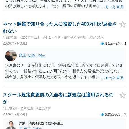
ことはありません。 費用が数百万円で、１０万円であれば、消費者契
約法は難しいと考えます。 ただ、費用の増額の規定がなかったのに増
額するのは契約違反ですので、増額に応じずに契約を維持すればよい
ということになり、解約するのは理由がないことになります。
ネット麻雀で知り合った人に投資した400万円が返金さ
れない
#投資詐欺
#200万円以上
#本名・住所・電話番号が不明
#返金請求
2026年7月30日
役にたった
1
肥田 弘昭
弁護士
借用書のメールを証拠にして、期限は1年以上前ですでに経過していま
すので、一括請求することが可能です。相手方の居場所が分からない
場合は、弁護士に依頼した方が良いかと思います。相手方の居場所が
分かるのであれば、個人でもできるかと思います。ご参考にしてくだ
さい。
スクール規定変更前の入会者に新規定は適用されるの
か
#契約解除・契約取消
#返金請求
2026年7月29日
役にたった
3
詐欺・消費者問題に強い弁護士
泉 亮介
弁護士