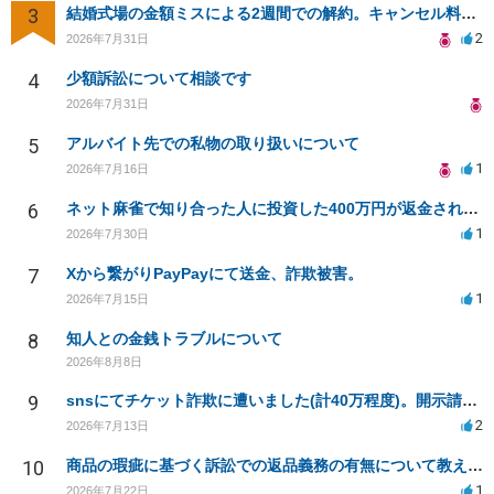
3
結婚式場の金額ミスによる2週間での解約。キャンセル料10万円の免除は可能か。
2
2026年7月31日
4
少額訴訟について相談です
2026年7月31日
5
アルバイト先での私物の取り扱いについて
1
2026年7月16日
6
ネット麻雀で知り合った人に投資した400万円が返金されない
1
2026年7月30日
7
Xから繋がりPayPayにて送金、詐欺被害。
1
2026年7月15日
8
知人との金銭トラブルについて
2026年8月8日
9
snsにてチケット詐欺に遭いました(計40万程度)。開示請求や今後の対応について質問したいです。
2
2026年7月13日
10
商品の瑕疵に基づく訴訟での返品義務の有無について教えてください
1
2026年7月22日