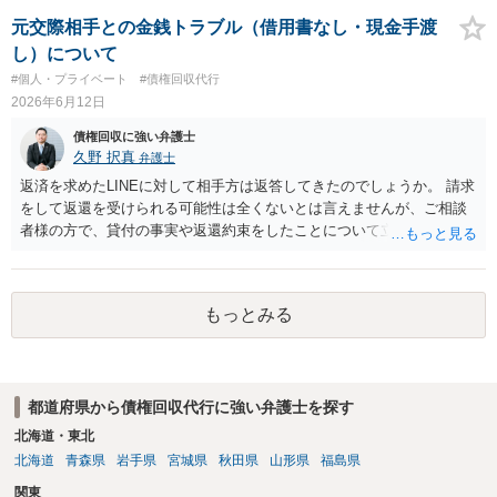
元交際相手との金銭トラブル（借用書なし・現金手渡
し）について
#個人・プライベート
#債権回収代行
2026年6月12日
債権回収に強い弁護士
久野 択真
弁護士
返済を求めたLINEに対して相手方は返答してきたのでしょうか。 請求
をして返還を受けられる可能性は全くないとは言えませんが、ご相談
者様の方で、貸付の事実や返還約束をしたことについて立証する必要
がありますので、なかなか骨が折れると思います。 そのため、お近く
の弁護士に、貸付メモやLINEの履歴を持って、具体的に相談に行かれ
るのがよろしいかと思います。 以上ご参考までに。
もっとみる
都道府県から債権回収代行に強い弁護士を探す
北海道・東北
北海道
青森県
岩手県
宮城県
秋田県
山形県
福島県
関東