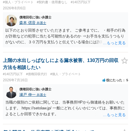
#個人・プライベート
#契約書・借用書なし
#140万円以下
2026年8月6日
債権回収に強い弁護士
森本 偲音
弁護士
以下のとおり回答させていただきます。 ご参考までに。 ・相手の行為
が詐欺などの犯罪に当たる可能性があるのか ⇒お手当を支払うつもり
がないのに、３０万円を支払うと伝えている場合には詐欺罪に該当す
る可能性があります。 ・未払い金を回収するためにどのような法的手
段が取れるのか ⇒契約に基づく履行請求として３０万円を請求するこ
とが考えられますが、 パパ活の契約は、売春防止法に抵触する契約
上階の水出しっぱなしによる漏水被害、130万円の回収
であるため、公序良俗に反する契約として 民法上無効（民法９０
方法を相談したい
条）となるため、相手方に請求できない可能性が高いです。 ・相手の
#140万円以下
#債権回収代行
#個人・プライベート
氏名や住所が分からない状態でも対応可能なのか ⇒訴訟等の裁判上の
2026年7月16日
役にたった
5
手続を利用する場合には、原則として相手方の住所・氏名を把握して
いる必要があります。
債権回収に強い弁護士
瀬戸 伸一
弁護士
当職の個別のご依頼に関しては、当事務所HPから御連絡をお願いいた
します。 https://setolaw.jp/ 一般にどれくらいかについては、事務所に
よるとしか回答できかねます。