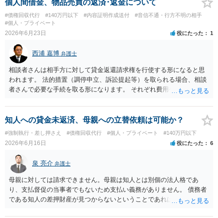
個人間借金、物品売買の返済･返金について
#債権回収代行
#140万円以下
#内容証明作成送付
#音信不通・行方不明の相手
#個人・プライベート
2026年6月23日
役にたった
1
西浦 嘉博
弁護士
相談者さんは相手方に対して貸金返還請求権を行使する形になると思
われます。 法的措置（調停申立、訴訟提起等）を取られる場合、相談
者さんで必要な手続を取る形になります。 それぞれ費用や労力、時間
を要し、債務名義（判決等）を得たとしても、相手方に資力がなけれ
ば回収できないリスクがあることに留意ください。 一般民事となりま
すので、お住まいの地域の市役所での法律相談会の利用や、（資力要
知人への貸金未返済、母親への立替依頼は可能か？
件がありますが）法テラスでの相談を検討ください。
#強制執行・差し押さえ
#債権回収代行
#個人・プライベート
#140万円以下
2026年6月16日
役にたった
6
泉 亮介
弁護士
母親に対しては請求できません。母親は知人とは別個の法人格であ
り、支払督促の当事者でもないため支払い義務がありません。 債務者
である知人の差押財産が見つからないということであれば、現実的に
それ以上の回収は難しいかと思われます。