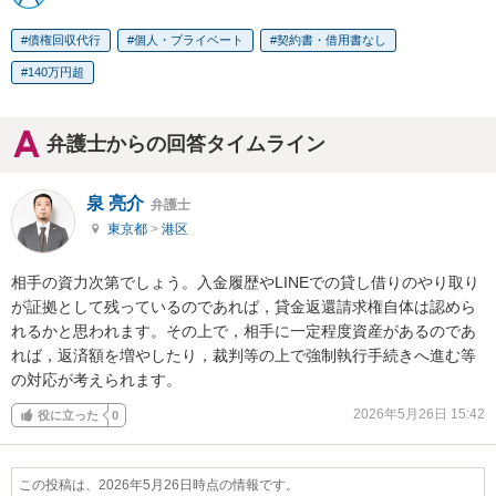
債権回収代行
個人・プライベート
契約書・借用書なし
140万円超
弁護士からの回答タイムライン
泉 亮介
弁護士
東京都
>
港区
相手の資力次第でしょう。入金履歴やLINEでの貸し借りのやり取り
が証拠として残っているのであれば，貸金返還請求権自体は認めら
れるかと思われます。その上で，相手に一定程度資産があるのであ
れば，返済額を増やしたり，裁判等の上で強制執行手続きへ進む等
の対応が考えられます。
2026年5月26日 15:42
役に立った
0
この投稿は、2026年5月26日時点の情報です。