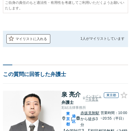
ご自身の責任のもと適法性・有用性を考慮してご利用いただくようお願いい
たします。
1人が
マイリストしています
マイリストに入れる
この質問に回答した弁護士
泉 亮介
東京都
インタビュ
ーを見る
弁護士
彩結法律事務所
赤坂見附駅
営業時間：10:00
東
港
~20:55（平日）
京
から徒歩3
|
区
都
分
【全国対応】【初回相談無料／24時