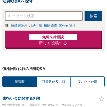
金額アップ／減額
法律Q&Aを探す
防止のために尽
交渉も対応可」
力」加害者側の対
【完全個室対応】
応可：開示請求の
検索
意見照会が来たと
きの対処法、被害
例）
離婚 慰謝料
誹謗中傷
相続 遺産
著作物 違法
者との示談交渉
無料法律相談
新しく投稿する
債権回収代行の法律Q&A
新着順
回答数が多い順
役にたった順
未払い金に関する相談
#相手(債務者)の所在・財産調査
#債権回収代行
#遅延損害金回収