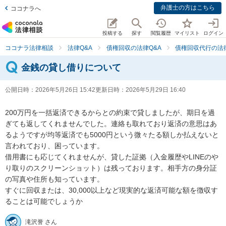
弁護士の方はこちら
ココナラへ
投稿する
探す
閲覧履歴
マイリスト
ログイン
ココナラ法律相談
法律Q&A
債権回収の法律Q&A
債権回収代行の法律
金銭の貸し借りについて
公開日時：
2026年5月26日 15:42
更新日時：
2026年5月29日 16:40
200万円を一括返済できるからとの約束で貸しましたが、期日を過
ぎても返してくれませんでした。連絡も取れており返済の意思はあ
るようですが均等返済でも5000円という微々たる額しか払えないと
言われており、困っています。

借用書にも応じてくれませんが、貸した証拠（入金履歴やLINEのや
り取りのスクリーンショット）は残っております。相手方の身分証
の写真や住所も知っています。

すぐに回収または、30,000以上など現実的な返済可能な額を徴収す
ることは可能でしょうか
滝沢誉 さん