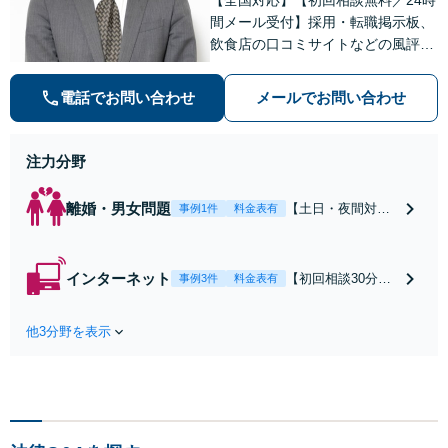
間メール受付】採用・転職掲示板、
飲食店の口コミサイトなどの風評被
害対策など実績あり！【刑事】犯罪
の種類を問わず相談可。可能な限り
電話でお問い合わせ
メールでお問い合わせ
早期対応で駆けつけサポート【労
働】不当解雇・残業代請求はおまか
せください
注力分野
離婚・男女問題
【土日・夜間対応
事例1件
料金表有
可】【初回相談30
分無料】「相手方
から書面を提示さ
インターネット
【初回相談30分無
事例3件
料金表有
れたら、サインす
料】状況に応じて
る前にご相談を」
手段を使い分け、
経験豊富な弁護士
他3分野を表示
適切な方法で投稿
が全力で交渉にあ
の削除・発信者情
たります！相手方
報開示請求をおこ
と直接話す精神的
ないます「企業や
負担を軽減「弁護
お店の風評被害対
士の交渉で慰謝料
策／売り上げ低下