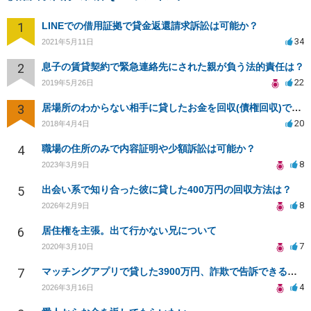
1
LINEでの借用証拠で貸金返還請求訴訟は可能か？
34
2021年5月11日
2
息子の賃貸契約で緊急連絡先にされた親が負う法的責任は？
22
2019年5月26日
3
居場所のわからない相手に貸したお金を回収(債権回収)できますか？
20
2018年4月4日
4
職場の住所のみで内容証明や少額訴訟は可能か？
8
2023年3月9日
5
出会い系で知り合った彼に貸した400万円の回収方法は？
8
2026年2月9日
6
居住権を主張。出て行かない兄について
7
2020年3月10日
7
マッチングアプリで貸した3900万円、詐欺で告訴できるか？
4
2026年3月16日