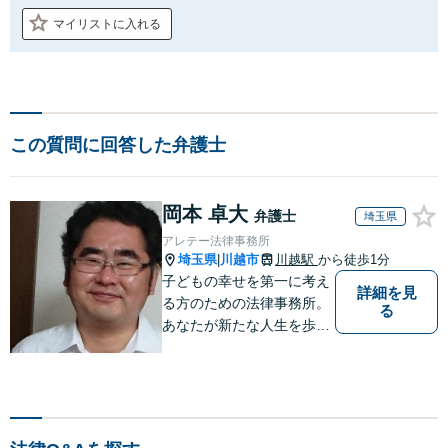
マイリストに入れる
この質問に回答した弁護士
岡本 卓大
弁護士
埼玉県
アレテー法律事務所
埼玉県
川越市
川越駅
から徒歩1分
|
子どもの幸せを第一に考え
詳細を見
る方のための法律事務所。
る
あなたが新たな人生を歩み
出すためのサポートを。