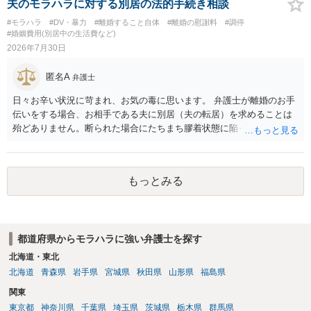
護士と打ち合わせの末どのように対応するかを決められると良いでし
夫のモラハラに対する別居の法的手続き相談
ょう。
#モラハラ
#DV・暴力
#離婚すること自体
#離婚の慰謝料
#調停
#婚姻費用(別居中の生活費など)
2026年7月30日
匿名A
弁護士
日々お辛い状況に苛まれ、お気の毒に思います。 弁護士が離婚のお手
伝いをする場合、お相手である夫に別居（夫の転居）を求めることは
殆どありません。断られた場合にたちまち膠着状態に陥ってしまうの
と、同居中の依頼者ご本人をますます窮地に陥らせてしまう可能性が
高いためです。 実務的には、ご相談者さまが転居する形で離婚協議等
を進める選択を採らざるを得ないことが圧倒的多数です。
もっとみる
都道府県からモラハラに強い弁護士を探す
北海道・東北
北海道
青森県
岩手県
宮城県
秋田県
山形県
福島県
関東
東京都
神奈川県
千葉県
埼玉県
茨城県
栃木県
群馬県