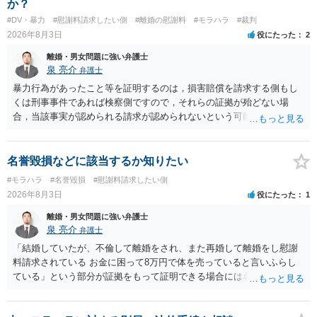
か？
#DV・暴力
#慰謝料請求したい側
#離婚の慰謝料
#モラハラ
#裁判
2026年8月3日
役にたった
2
離婚・男女問題に強い弁護士
泉 亮介
弁護士
暴力行為があったこと等を証明するのは，損害賠償を請求する側もし
くは刑事事件であれば検察側ですので，それらの証拠が殆どない場
合，当該事実が認められる請求が認められないという可能性はあるで
しょう。
名誉毀損などに該当するか知りたい
#モラハラ
#名誉毀損
#慰謝料請求したい側
2026年8月3日
役にたった
1
離婚・男女問題に強い弁護士
泉 亮介
弁護士
「結婚していたが、不倫して離婚をされ、また再婚して離婚をし慰謝
料請求されている お金に困って8万円で体を売っていると言いふらし
ている」という部分が証拠をもって証明できる場合には名誉権侵害や
プライバシー権侵害等を主張し慰謝料請求ができる可能性はあるでし
ょう。 既に弁護士にご依頼されているとのことですので，依頼中の弁