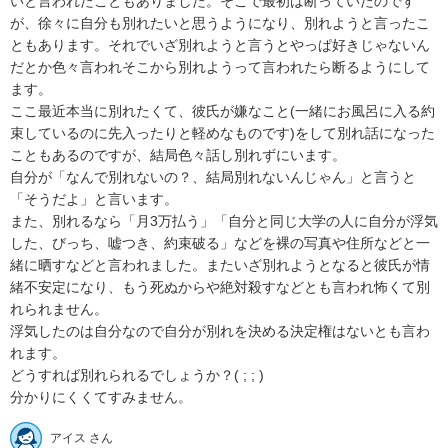
いと言われたこともありました。そこで最初は断っていたのです
が、徐々に自分も別れたいと思うようになり、別れようと言ったこ
ともあります。それでいざ別れようと言うとやっぱ好きじゃないん
だとか色々言われそこから別れようって言われたら断るようにして
ます。

ここ最近本当に別れたくて、彼氏が嫌なこと(一緒にお風呂に入る約
束しているのに先入ったりと軽めなものです)をして別れ話になった
こともあるのですが、結局色々話し別れずにいます。

自分が「なんで別れないの？、結局別れないんじゃん」と言うと
「そうだよ」と言います。

また、別れるなら「月3万払う」「自分と同じ大学の人に自分が浮気
した、びっち、嘘つき、約束破る」などを裸の写真や住所などと一
緒に晒すなどと言われました。またいざ別れようとなると彼氏が情
緒不安定になり、もう死ぬからや絶対殺すなどとも言われ怖くて別
れられません。

浮気したのは自分なので自分が別れを決める決定権はないとも言わ
れます。

どうすれば別れられるでしょうか？( ; ; )

分かりにくくてすみません。
アイス さん