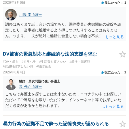
2026年8月6日
役にたった
1
川添 圭
弁護士
調停はあくまで話し合いの場であり、調停委員が夫婦関係の破綻を認
定したり、当事者に離婚するよう押しつけたりすることはありませ
ん。つまり、「夫が絶対に離婚に合意しない場合は不成立になり」、
離婚訴訟を提起して離婚を命じる判決を得て確定しなければ離婚はで
きません。 調停段階での離婚成立を希望するなら、夫が離婚に前向き
になるような条件提示をする等、模索するほかありません（極端な話
DV被害の緊急対応と継続的な法的支援を求む
をいえば、夫から「この条件なら離婚してもよい」として提示された
#DV・暴力
#モラハラ
#生活費を渡さない
#暴行・傷害罪
条件を全部丸呑みする、という方法しかないかもしれません）。た
#慰謝料請求したい側
#離婚協議
だ、離婚訴訟をしたくないという考えを見透かされてしまうと、逆に
2026年8月4日
役にたった
2
足下を見られてしまいますので、注意する必要があります。 夫が離婚
離婚・男女問題に強い弁護士
に抵抗する可能性が高いのであれば、むしろ淡々と調停不成立にして
泉 亮介
弁護士
離婚訴訟で離婚原因を主張し、判決へ持っていく方が近道であること
も少なくありません。見通し等を含め、弁護士へ相談・依頼した方が
こちらで弁護士を探すことは出来ないため，ココナラの中でお探しい
よいと思います。
ただいてご連絡をお取りいただくか，インターネット等でお探しいた
だく必要があるかと思われます。
暴力行為の証拠不足で酔った記憶喪失が認められる