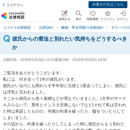
弁護士の方はこちら
ココナラへ
投稿する
探す
閲覧履歴
マイリスト
ログイン
ココナラ法律相談
法律Q&A
離婚・男女問題の法律Q&A
モラハラの
彼氏からの脅迫と別れたい気持ちをどうするべき
か
公開日時：
2026年5月26日 12:53
更新日時：
2026年5月30日 19:40
ご覧頂きありがとうございます。

私には、付き合って1年の彼氏がいます。

彼氏がいるのにも関わらず半年前に元彼と1度会ってしまい、彼氏に
は浮気と言われました。

そこから彼氏から色々束縛などが増えていきました。(大学のサーク
ル入らないで、異性とインスタ交換しないでなど)それで私は言われ
た時は承諾したものの、何個か約束を破ったり、嘘をついたりして
しまいました。

その辺から、約束を破ったりしてしまった時に彼氏からもう別れた