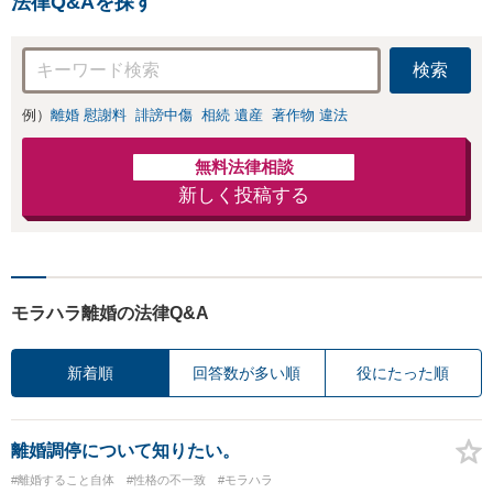
法律Q&Aを探す
検索
例）
離婚 慰謝料
誹謗中傷
相続 遺産
著作物 違法
無料法律相談
新しく投稿する
モラハラ離婚の法律Q&A
新着順
回答数が多い順
役にたった順
離婚調停について知りたい。
#離婚すること自体
#性格の不一致
#モラハラ