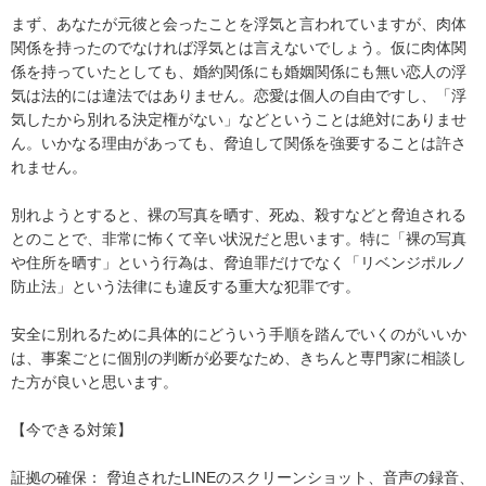
まず、あなたが元彼と会ったことを浮気と言われていますが、肉体
関係を持ったのでなければ浮気とは言えないでしょう。仮に肉体関
係を持っていたとしても、婚約関係にも婚姻関係にも無い恋人の浮
気は法的には違法ではありません。恋愛は個人の自由ですし、「浮
気したから別れる決定権がない」などということは絶対にありませ
ん。いかなる理由があっても、脅迫して関係を強要することは許さ
れません。

別れようとすると、裸の写真を晒す、死ぬ、殺すなどと脅迫される
とのことで、非常に怖くて辛い状況だと思います。特に「裸の写真
や住所を晒す」という行為は、脅迫罪だけでなく「リベンジポルノ
防止法」という法律にも違反する重大な犯罪です。

安全に別れるために具体的にどういう手順を踏んでいくのがいいか
は、事案ごとに個別の判断が必要なため、きちんと専門家に相談し
た方が良いと思います。

【今できる対策】

証拠の確保： 脅迫されたLINEのスクリーンショット、音声の録音、