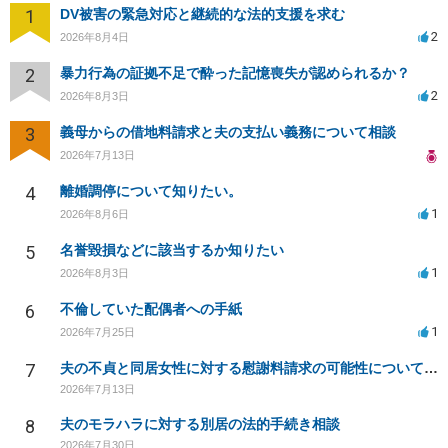
1
DV被害の緊急対応と継続的な法的支援を求む
2
2026年8月4日
2
暴力行為の証拠不足で酔った記憶喪失が認められるか？
2
2026年8月3日
3
義母からの借地料請求と夫の支払い義務について相談
2026年7月13日
4
離婚調停について知りたい。
1
2026年8月6日
5
名誉毀損などに該当するか知りたい
1
2026年8月3日
6
不倫していた配偶者への手紙
1
2026年7月25日
7
夫の不貞と同居女性に対する慰謝料請求の可能性について相談
2026年7月13日
8
夫のモラハラに対する別居の法的手続き相談
2026年7月30日