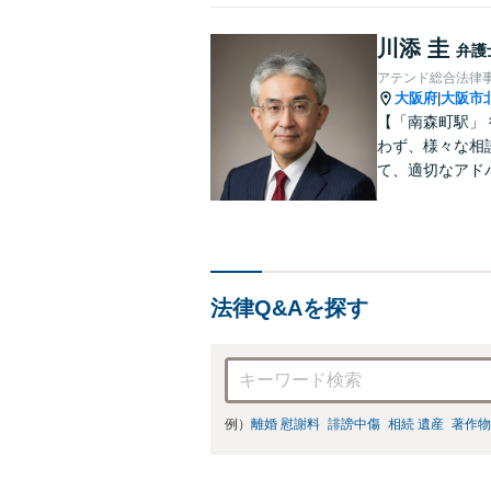
川添 圭
弁護
アテンド総合法律
大阪府
大阪市
|
【「南森町駅」
わず、様々な相
て、適切なアド
法律Q&Aを探す
例）
離婚 慰謝料
誹謗中傷
相続 遺産
著作物