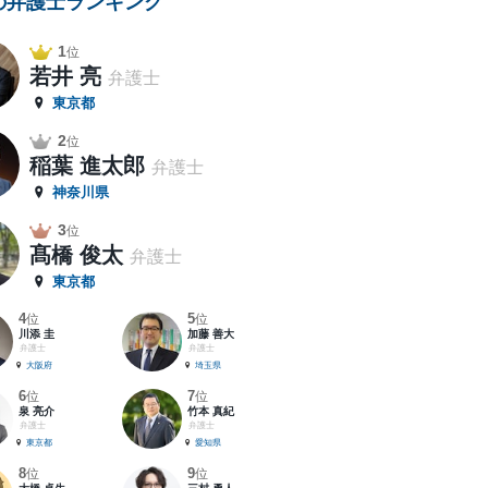
の弁護士ランキング
1
位
若井 亮
弁護士
東京都
2
位
稲葉 進太郎
弁護士
神奈川県
3
位
髙橋 俊太
弁護士
東京都
4
5
位
位
川添 圭
加藤 善大
弁護士
弁護士
大阪府
埼玉県
6
7
位
位
泉 亮介
竹本 真紀
弁護士
弁護士
東京都
愛知県
8
9
位
位