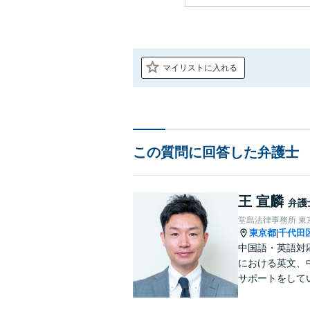
マイリストに入れる
この質問に回答した弁護士
王 宣麟
弁護
堂島法律事務所 東
東京都
千代田
|
中国語・英語対
における英文、
サポートをして
学・出向経験も
なアドバイスが