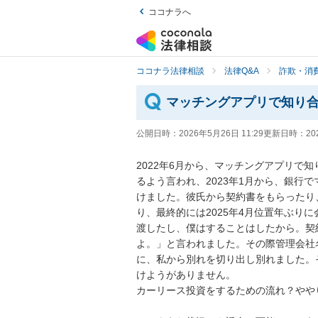
ココナラへ
ココナラ法律相談
法律Q&A
詐欺・消
マッチングアプリで知り
公開日時：
2026年5月26日 11:29
更新日時：
20
2022年6月から、マッチングアプリで
るよう言われ、2023年1月から、銀行で
けました。彼氏から契約書をもらったり
り、最終的には2025年4月位置年ぶり
渡したし、僕はすることはしたから。契
よ。」と言われました。その際管理会社
に、私から別れを切り出し別れました。そ
けようがありません。

カーリース投資をするための流れ？ややり