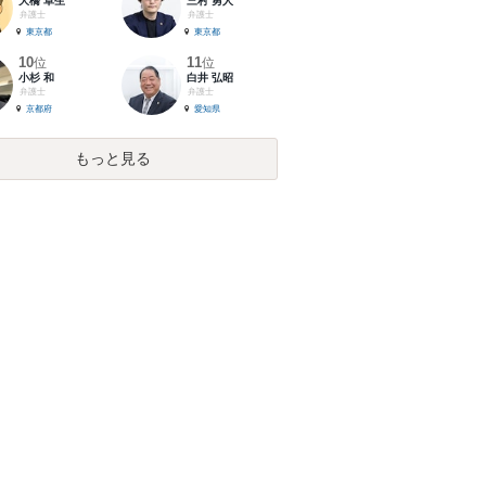
大橋 卓生
三村 勇人
弁護士
弁護士
東京都
東京都
10
11
位
位
小杉 和
白井 弘昭
弁護士
弁護士
京都府
愛知県
もっと見る