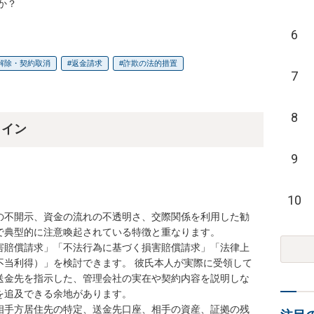
か？
6
解除・契約取消
返金請求
詐欺の法的措置
7
8
ライン
9
10
の不開示、資金の流れの不透明さ、交際関係を利用した勧
で典型的に注意喚起されている特徴と重なります。

害賠償請求」「不法行為に基づく損害賠償請求」「法律上
不当利得）」を検討できます。 彼氏本人が実際に受領して
送金先を指示した、管理会社の実在や契約内容を説明しな
追及できる余地があります。

相手方居住先の特定、送金先口座、相手の資産、証拠の残