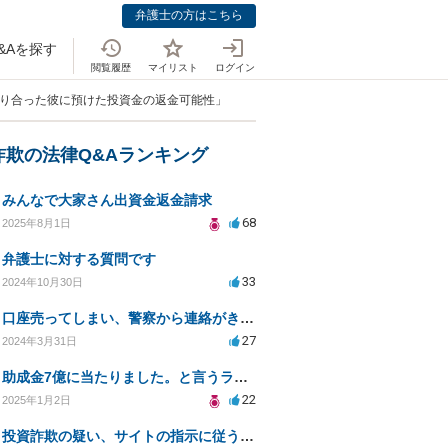
弁護士の方はこちら
&Aを探す
閲覧履歴
マイリスト
ログイン
知り合った彼に預けた投資金の返金可能性」
詐欺の法律Q&Aランキング
みんなで大家さん出資金返金請求
68
2025年8月1日
弁護士に対する質問です
33
2024年10月30日
口座売ってしまい、警察から連絡がきました。
27
2024年3月31日
助成金7億に当たりました。と言うラインがきた
22
2025年1月2日
投資詐欺の疑い、サイトの指示に従うべきか教えてください