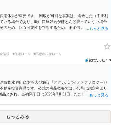
費用体系が重要です。 回収が可能な事案は、送金した（不正利
ている場合であり、既に口座残高がほとんど残っていない場合
そのため、回収可能性を判断するため、まず何よりも、送金先
重要になります。振り込め詐欺救済法で口座凍結された口座の
告までには口座凍結から2か月程度かかることも多く、むしろ
の氏名・住所・残高を把握し、残高がある場合にはすみやかに
きれば仮差押えを行うことが望ましい）ことになります。 残高
返金請求
#住宅ローン
#不動産担保ローン
る共同不法行為責任を理由に内容証明郵便を送ったり提訴した
役にたった
3
を譲渡した人も多く、そのような口座開設者には目ぼしい資産
の検討も必要になるでしょう。なお、近時は、副業名目に口座
口座情報を盗取された等の事案もあり、口座名義人の過失責任
。 投資詐欺事案で重要なのは、他の被害者も弁護士へ依頼して
県遠賀郡水巻町にある大型施設『アグレボバイオテクノロジーセ
高いということです。そのため、とにかく他の被害者に先んじ
不動産投資商品です。公式の商品概要では、43号は想定利回り
に加わることができるかどうかが重要になります。少なくと
の商品とされ、当初満了日は2025年7月31日、ただし対象不動産の
えているような事案では、被害者の誰かが公告期間満了前に仮差
延長することがあるとされています。 当初満了日が令和７年７
しょう。なお、振り込め詐欺救済法の規定では、凍結された預
知がなされて償還期限が令和８年７月３１日になっておりま
差押えや差押えをすると被害分配手続は中止になってしまうた
配金の支払いも停止しており、状況としては厳しい状況にある
す。そのため、回収のためには一日も早く動く必要があるわけ
もっとみる
除のメールを送付されているとのことですが、残念ながら、現在
処理方針を的確に説明できているかどうかが、弁護士を信頼でき
請求や解除通知に対して積極的に対応している状況にはありま
に対しても何ら回答がないケースが少なくありません。そのた