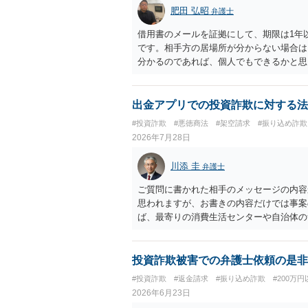
肥田 弘昭
弁護士
借用書のメールを証拠にして、期限は1年
です。相手方の居場所が分からない場合は
分かるのであれば、個人でもできるかと思
出金アプリでの投資詐欺に対する法
#投資詐欺
#悪徳商法
#架空請求
#振り込め詐欺
2026年7月28日
川添 圭
弁護士
ご質問に書かれた相手のメッセージの内容
思われますが、お書きの内容だけでは事案
ば、最寄りの消費生活センターや自治体の
受けた方が確実です。
投資詐欺被害での弁護士依頼の是非
#投資詐欺
#返金請求
#振り込め詐欺
#200万円
2026年6月23日