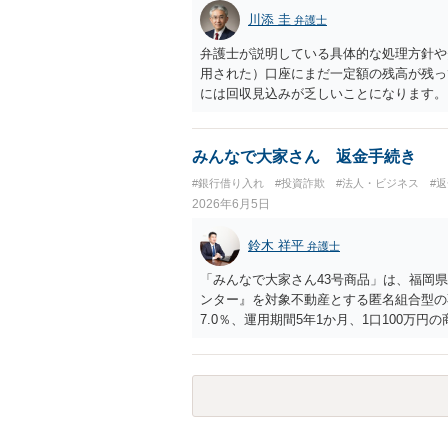
川添 圭
弁護士
弁護士が説明している具体的な処理方針や
用された）口座にまだ一定額の残高が残っ
には回収見込みが乏しいことになります。
口座の口座凍結時の残高を把握することが
残高はウェブサイトで公告されますが、公
その前に弁護士会照会を行って口座開設者
みんなで大家さん 返金手続き
判決を取って当該口座を差し押さえる（で
#銀行借り入れ
#投資詐欺
#法人・ビジネス
#
が乏しい口座開設者に対しては、幇助によ
2026年6月5日
りすることが多いですが、金に困って口座
がありませんので、そこまでやるかどうか
鈴木 祥平
弁護士
を騙し取られたとか不正アクセス等による
を問うことが微妙な事案も出てきています
「みんなで大家さん43号商品」は、福岡
同じ口座からの回収に動いている可能性が
ンター』を対象不動産とする匿名組合型の
て回収できるか、そうでなくても配当手続
7.0％、運用期間5年1か月、1口100万円
も、口座凍結時点で残高が100万円を超
売却が終わっていない場合は1年を上限に
押えや差押えをしてしまうケースが多いで
月３１日でしたが、令和７年6月に延長通
金の公告期間満了までに被害者が預金の仮
す。その後、令和７年９月頃になると、分
め、配当を待つという選択肢はなくなりま
と思われます。 また、内容証明郵便や解
です。 上記のような、投資詐欺の実情や
の都市綜研インベストファンドは、任意の
るかどうかのポイントになるでしょう。
せん。実際、弁護士名で送付した内容証明