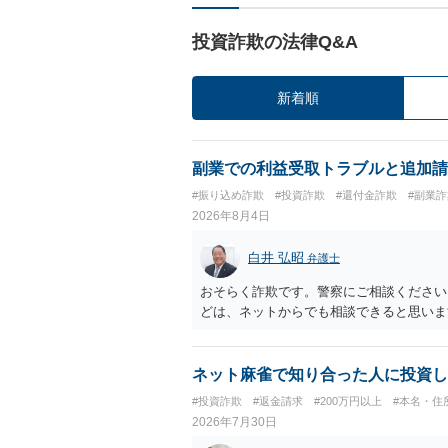
投資詐欺の法律Q&A
新着順
副業での利益受取トラブルと追加請
#振り込め詐欺
#投資詐欺
#還付金詐欺
#副業詐
2026年8月4日
白井 弘昭
弁護士
おそらく詐欺です。警察にご相談ください
どは、ネットからでも相談できると思いま
ネット麻雀で知り合った人に投資し
#投資詐欺
#返金請求
#200万円以上
#本名・住
2026年7月30日