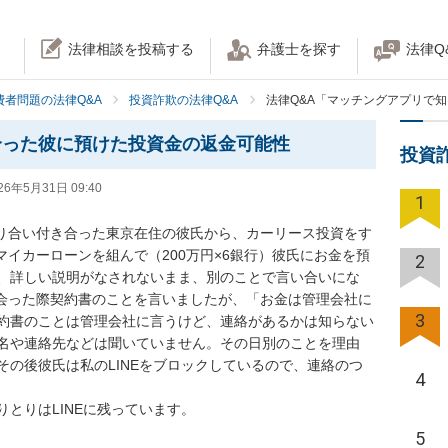
法律相談を投稿する
弁護士を探す
法律Q
費者問題の法律Q&A
投資詐欺の法律Q&A
法律Q&A「マッチングアプリで
合った彼に預けた投資金の返金可能性
投資
26年5月31日 09:40
1
知り合い付き合った東京在住の彼氏から、カーリース投資をす
マイカーローンを組んで（200万円×6銀行）彼氏にお金を預
2
、詳しい説明がなされないまま、別のことで言い合いにな
に会った際契約書のことを言いましたが、「お金は管理会社に
3
約書のことは管理会社に言うけど、連絡があるかは知らない
名や連絡先などは聞いていません。その日別のことを理由
の後彼氏は私のLINEをブロックしているので、連絡のつ
4
とりはLINEに残っています。

5