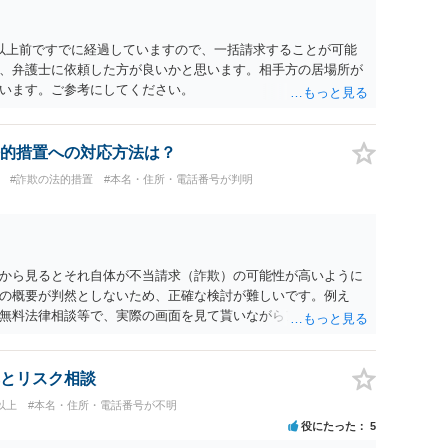
以上前ですでに経過していますので、一括請求することが可能
、弁護士に依頼した方が良いかと思います。相手方の居場所が
います。ご参考にしてください。
的措置への対応方法は？
#詐欺の法的措置
#本名・住所・電話番号が判明
から見るとそれ自体が不当請求（詐欺）の可能性が高いように
の概要が判然としないため、正確な検討が難しいです。例え
無料法律相談等で、実際の画面を見て貰いながらアドバイスう
とリスク相談
以上
#本名・住所・電話番号が不明
役にたった
5