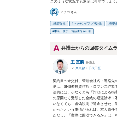
このような状況でも返金は可能でしょう
ミチコ さん
投資詐欺
マッチングアプリ詐欺
契約
本名・住所・電話番号が不明
弁護士からの回答タイム
王 宣麟
弁護士
東京都
>
千代田区
契約書の未交付、管理会社名・連絡先
誘は、SNS型投資詐欺・ロマンス詐欺
法的には、少なくとも「詐欺による損
の原因なく受領した金銭の返還請求（
いなくても、虚偽説明で送金させた、
かったという事情があれば、本人責任を
ただし、「実際に回収できるか」は、