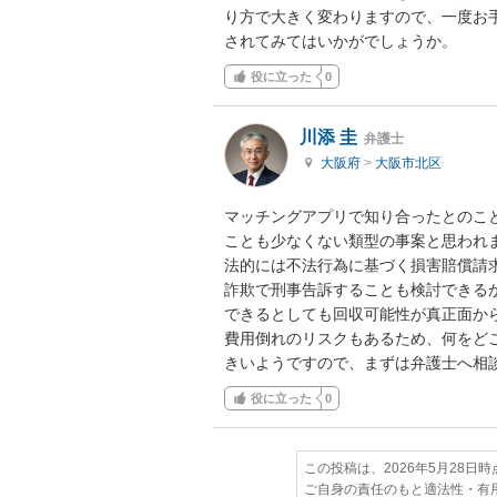
り方で大きく変わりますので、一度お
されてみてはいかがでしょうか。
役に立った
0
川添 圭
弁護士
大阪府
>
大阪市北区
マッチングアプリで知り合ったとのこ
ことも少なくない類型の事案と思われま
法的には不法行為に基づく損害賠償請
詐欺で刑事告訴することも検討できる
できるとしても回収可能性が真正面から
費用倒れのリスクもあるため、何をど
きいようですので、まずは弁護士へ相
役に立った
0
この投稿は、2026年5月28日
ご自身の責任のもと適法性・有