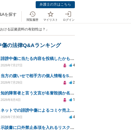
弁護士の方はこちら
&Aを探す
閲覧履歴
マイリスト
ログイン
における証拠資料の有効性は？」
中傷の法律Q&Aランキング
誹謗中傷に当たる内容を投稿したかもしれない。開示請求や民事刑事裁判に発展しうるのか教えて欲しい。
4
2026年7月27日
当方の腹いせで相手方の個人情報をSNSで晒してしまい名誉毀損させてしまったかもしれない
2
2026年7月29日
知的障害者と言う文言が名誉毀損か名誉感情の侵害になるか教えてほしい。
1
2026年8月4日
ネットでの誹謗中傷によるコミケ売上減少、損害賠償は可能か？
4
2026年7月30日
示談書に口外禁止条項を入れるリスクはありますか？