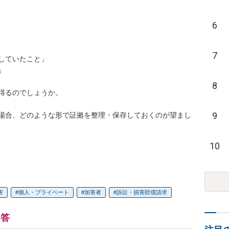
6
7
ていたこと」



8
得るのでしょうか。

9
場合、どのような形で証拠を整理・保存しておくのが望まし
10
害
個人・プライベート
加害者
訴訟・損害賠償請求
回答