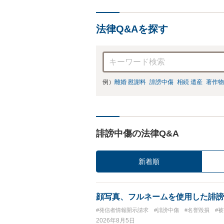
法律Q&Aを探す
例）
離婚 慰謝料
誹謗中傷
相続 遺産
著作物
誹謗中傷の法律Q&A
新着順
顔写真、フルネームを使用した誹謗
#発信者情報開示請求
#誹謗中傷
#名誉毀損
#
2026年8月5日