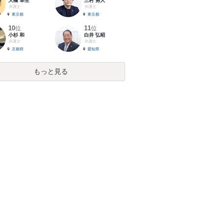
大橋 卓生
三村 勇人
弁護士
弁護士
東京都
東京都
10
11
位
位
小杉 和
白井 弘昭
弁護士
弁護士
京都府
愛知県
もっと見る