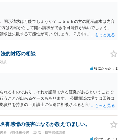
、開示請求は可能でしょうか？ →５ｃｈの方の開示請求は内容
ramの方は内容からして開示請求ができる可能性が高いでしょう。
請求は失敗する可能性が高いでしょう。７月中にアカウントが
する可能性が高いように思われます。 相手を特定できた場合、
は可能でしょうか？ →訴訟外の交渉で相手方が認めれば負担さ
なった場合は、実際の弁護士費用が認められる場合と認められ
、法的対応の相談
ょう。
誉毀損
役にたった
2
られるものであり，それが証明できる証拠があるということで
行うことが出来るケースもあります。 公開相談の場では回答は
拠資料を持参の上弁護士に個別に相談されると良いでしょう。
名誉感情の侵害になるか教えてほしい。
被害者
#肖像権侵害
#訴訟・損害賠償請求
役にたった
1