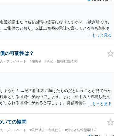
名誉毀損または名誉感情の侵害になりますか？ →裁判所では、
。ご指摘のとおり、文脈上侮辱の意味で言っている点も加味さ
償の可能性は？
個人・プライベート
#加害者
#訴訟・損害賠償請求
しょうか？ →その相手方に向けたものだということが見て分か
対象となる可能性が高いでしょう。また、相手方の投稿した文
がなされる可能性があると存じます。発信者情報開示請求が進
に、意見照会がなされます。アカウント情報開示の場合は、ア
ます。 また、された場合賠償金はいくらでしょうか。 →ケー
単位まで様々でしょう。裁判外であれば交渉して相手方の請求
についての疑問
しょう。
個人・プライベート
#風評被害・営業妨害
#発信者情報開示請求