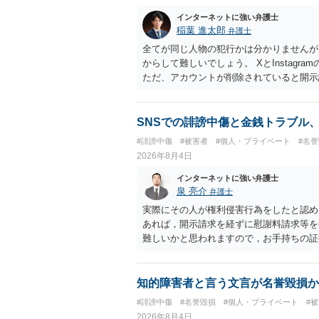
インターネットに強い弁護士
稲葉 進太郎
弁護士
全てが同じ人物の犯行かは分かりませんが
からして難しいでしょう。 XとInstag
ただ、アカウントが削除されていると開示
削除されている場合、今から進めても失敗
相手に全ての弁護士費用を負担させること
せることができるでしょう。訴訟で判決と
SNSでの誹謗中傷と金銭トラブル
ない場合があり何ともいえないところでし
#誹謗中傷
#被害者
#個人・プライベート
#名
2026年8月4日
インターネットに強い弁護士
泉 亮介
弁護士
実際にその人が権利侵害行為をしたと認め
あれば，開示請求を経ずに慰謝料請求等を
難しいかと思われますので，お手持ちの証
知的障害者と言う文言が名誉毀損か
#誹謗中傷
#名誉毀損
#個人・プライベート
#
2026年8月4日