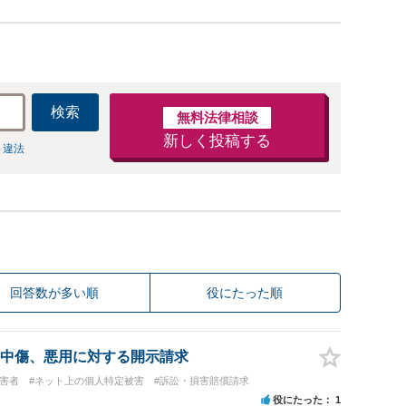
検索
無料法律相談
新しく投稿する
 違法
回答数が多い順
役にたった順
中傷、悪用に対する開示請求
被害者
#ネット上の個人特定被害
#訴訟・損害賠償請求
役にたった
1