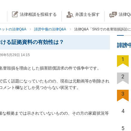
法律相談を投稿する
弁護士を探す
法律Q
ネットの法律Q&A
誹謗中傷の法律Q&A
法律Q&A「SNSでの名誉毀損訴訟
おける証拠資料の有効性は？
誹謗
26年5月29日 14:15
1
名誉毀損を理由とした損害賠償請求の件で係争中です。

2
で広く話題になっていたものの、現在は元動画等が削除され
コメント欄などしか見つからない状況です。

3
4
（明確な根拠までは示されていないものの、その方の家庭状況等
5