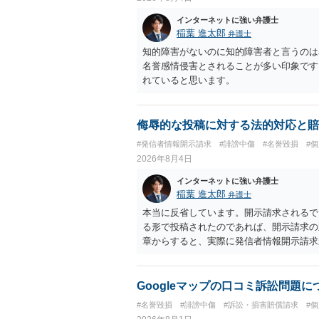
インターネットに強い弁護士
稲葉 進太郎
弁護士
知的障害がないのに知的障害者と言うのは
名誉感情侵害とされることが多い印象です
れていると思います。
侮辱的な投稿に対する法的対応と賠
#発信者情報開示請求
#誹謗中傷
#名誉毀損
#
2026年8月4日
インターネットに強い弁護士
稲葉 進太郎
弁護士
本当に反省しています。開示請求されるで
る形で投稿されたのであれば、開示請求の
章からすると、実際に発信者情報開示請求
むと、投稿に使った回線の契約者のところ
カウントの登録メールに意見照会がなされ
スバイケースであり、数万円から１００万
Googleマップの口コミ訴訟問題
額から減額することを試みることとなるで
#名誉毀損
#誹謗中傷
#訴訟・損害賠償請求
#