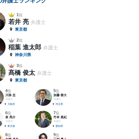
の弁護士ランキング
1
位
若井 亮
弁護士
東京都
2
位
稲葉 進太郎
弁護士
神奈川県
3
位
髙橋 俊太
弁護士
東京都
4
5
位
位
川添 圭
加藤 善大
弁護士
弁護士
大阪府
埼玉県
6
7
位
位
泉 亮介
竹本 真紀
弁護士
弁護士
東京都
愛知県
8
9
位
位