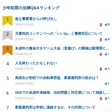
少年犯罪の法律Q&Aランキング
1
急な警察署からの呼び出し
8
2026年7月16日
2
児童性的コンテンツへの「いいね」と警察対応について
8
2026年7月11日
3
未成年の賞金付きゲーム大会（昔遊び）の開催は賭博罪になりますか？
1
2026年8月1日
4
人生終わったかもしれない
4
2026年7月22日
5
高校生が初犯での自転車窃盗、家庭裁判所の処分は？
2
2026年7月26日
6
SNSでの未成年者録画、法的問題と対応策について相談したい
1
2026年7月12日
7
家庭裁判所は学校に連絡するか、その内容について