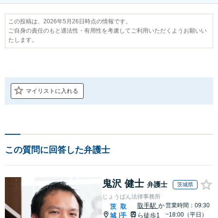
この投稿は、2026年5月26日時点の情報です。
ご自身の責任のもと適法性・有用性を考慮してご利用いただくようお願いい
たします。
マイリストに入れる
この質問に回答した弁護士
鬼沢 健士
弁護士
茨城県
じょうばん法律事務所
取手駅
か
営業時間：09:30
茨
取
~18:00（平日）
城
手
ら徒歩1
|