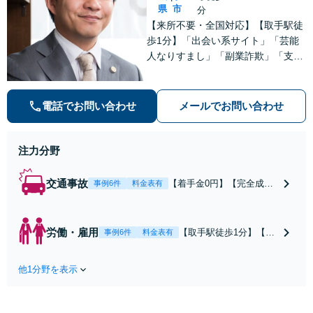
県
市
分
【来所不要・全国対応】【取手駅徒
歩1分】「出会い系サイト」「芸能
人なりすまし」「副業詐欺」「支援
金詐欺」このような詐欺被害のご相
談は私にお任せください！労働問題
は不当解雇・雇い止め・残業代未払
電話でお問い合わせ
メールでお問い合わせ
いの相談【完全成功報酬制】【相談
料着手金0円】
注力分野
交通事故
【着手金0円】【完全成功
事例6件
料金表有
報酬制】【取手駅1分】死
亡事故・重度後遺障害に実
績多数あり！3カ月以内ス
労働・雇用
【取手駅徒歩1分】【オ
事例6件
料金表有
ピード解決／示談金0円→5
ンライン相談可】【労
00万円の事例も「死亡事故
働問題の多彩な解決方
の慰謝料請求は遺族の正当
他1分野を表示
法をご提案】「会社と
な権利です」【24時間予約
争うのは気が引ける」
受付】【休日・電話相談
「残業代不払いは何が
可】【全国出張対応】