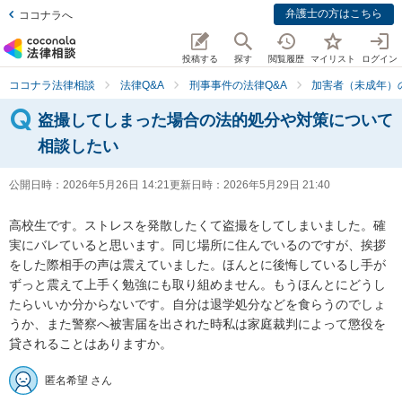
弁護士の方はこちら
ココナラへ
投稿する
探す
閲覧履歴
マイリスト
ログイン
ココナラ法律相談
法律Q&A
刑事事件の法律Q&A
加害者（未成年）
盗撮してしまった場合の法的処分や対策について
相談したい
公開日時：
2026年5月26日 14:21
更新日時：
2026年5月29日 21:40
高校生です。ストレスを発散したくて盗撮をしてしまいました。確
実にバレていると思います。同じ場所に住んでいるのですが、挨拶
をした際相手の声は震えていました。ほんとに後悔しているし手が
ずっと震えて上手く勉強にも取り組めません。もうほんとにどうし
たらいいか分からないです。自分は退学処分などを食らうのでしょ
うか、また警察へ被害届を出された時私は家庭裁判によって懲役を
貸されることはありますか。
匿名希望 さん