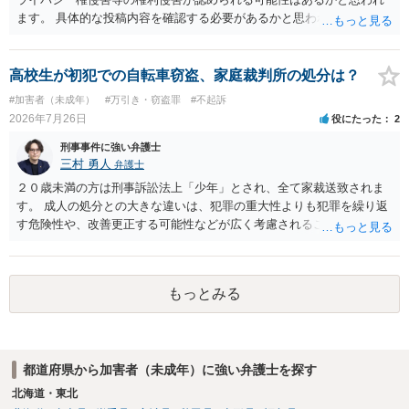
ての注意点として、まず参加費がすべて会場代の実費に充てられてい
ます。 具体的な投稿内容を確認する必要があるかと思われますので、
る記録（領収書や収支の管理）を残し、賞金原資とは無関係であるこ
ご不安であれば親に相談の上で、個別に弁護士にご相談されると良い
とを明確にしておくことが大切です。また、自治会館の管理者に対
でしょう。
し、参加費の集金を含む利用目的を事前に正確に伝えて了解を得てお
高校生が初犯での自転車窃盗、家庭裁判所の処分は？
くのが賢明です。
#加害者（未成年）
#万引き・窃盗罪
#不起訴
2026年7月26日
役にたった
2
刑事事件に強い弁護士
三村 勇人
弁護士
２０歳未満の方は刑事訴訟法上「少年」とされ、全て家裁送致されま
す。 成人の処分との大きな違いは、犯罪の重大性よりも犯罪を繰り返
す危険性や、改善更正する可能性などが広く考慮されることです。 そ
のため、生活環境が悪い方や反社会的な生活を送っていれば、ぐ犯少
年とされ、犯罪を犯していなくとも、不良交友等が原因で、保護観察
や少年院送致される可能性もあります。 本件生活状況が分かりません
もっとみる
ので、適切なアドバイスがしにくいのですが、通常初犯の自転車窃盗
で生活環境が整っていれば、審判不開始か不処分となる可能性はあり
ます。
都道府県から加害者（未成年）に強い弁護士を探す
北海道・東北