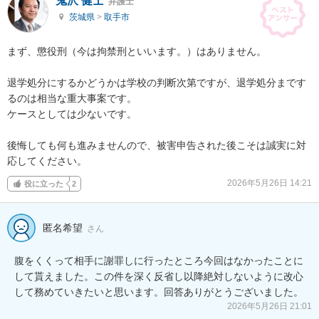
鬼沢 健士
弁護士
茨城県
>
取手市
まず、懲役刑（今は拘禁刑といいます。）はありません。

退学処分にするかどうかは学校の判断次第ですが、退学処分まです
るのは相当な重大事案です。

ケースとしては少ないです。

後悔しても何も進みませんので、被害申告された後こそは誠実に対
応してください。
2026年5月26日 14:21
役に立った
2
匿名希望
さん
腹をくくって相手に謝罪しに行ったところ今回はなかったことに
して貰えました。この件を深く反省し以降絶対しないように改心
して務めていきたいと思います。回答ありがとうございました。
2026年5月26日 21:01