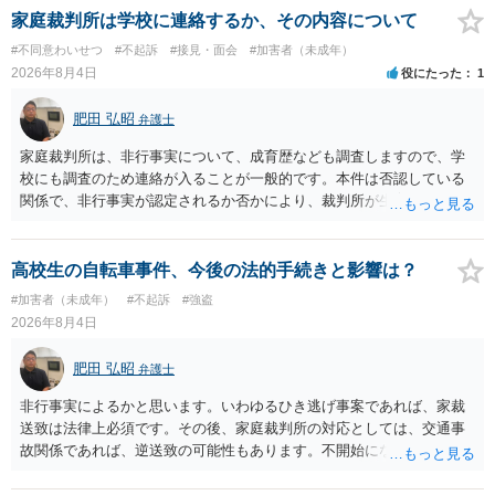
家庭裁判所は学校に連絡するか、その内容について
#不同意わいせつ
#不起訴
#接見・面会
#加害者（未成年）
2026年8月4日
役にたった
1
肥田 弘昭
弁護士
家庭裁判所は、非行事実について、成育歴なども調査しますので、学
校にも調査のため連絡が入ることが一般的です。本件は否認している
関係で、非行事実が認定されるか否かにより、裁判所が生育歴なども
調査する可能性があります。非行事実が認められないのであればいわ
ば無罪であり、非行がないのですから、その先の調査はないかと思い
ます。ご参考にしてください。
高校生の自転車事件、今後の法的手続きと影響は？
#加害者（未成年）
#不起訴
#強盗
2026年8月4日
肥田 弘昭
弁護士
非行事実によるかと思います。いわゆるひき逃げ事案であれば、家裁
送致は法律上必須です。その後、家庭裁判所の対応としては、交通事
故関係であれば、逆送致の可能性もあります。不開始になるかどうか
は非行事実次第です。ご参考にしてください。