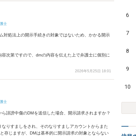
6
護士
7
ーム対処法上の開示手続きの対象ではないため、かかる開示
8
内容次第ですので、dmの内容を伝えた上で弁護士に個別に
9
2026年5月25日 18:01
10
護士
から誹謗中傷のDMを送信した場合、開示請求されますか？

りなりすましをされ、そのなりすましアカウントからまた
かと存じますが、DMは基本的に開示請求の対象とならない