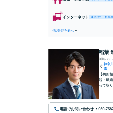
インターネット
事例3件
料金
他3分野を表示
稲葉 
川崎パシ
神奈
県
【初回相
題・離婚
って取り
問い合わ
電話でお問い合わせ