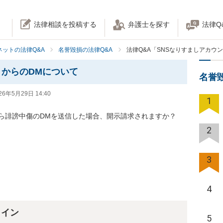
法律相談を投稿する
弁護士を探す
法律Q
ネットの法律Q&A
名誉毀損の法律Q&A
法律Q&A「SNSなりすましアカウ
トからのDMについて
名誉
26年5月29日 14:40
1
ら誹謗中傷のDMを送信した場合、開示請求されますか？

2
3
4
ライン
5