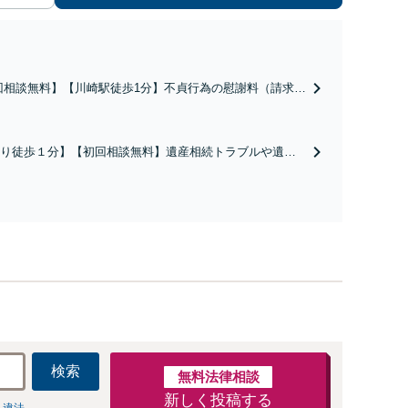
回相談無料】【川崎駅徒歩1分】不貞行為の慰謝料（請求さ
／請求したい）・熟年離婚・年金分割・婚姻費用・養育
財産分与・離婚の慰謝料など実績多数。川崎地域に根ざし
護士として、あなたの人生の再スタートを全力で後押しし
り徒歩１分】【初回相談無料】遺産相続トラブルや遺言
。
相続問題に豊富な実績があります。安心・信頼・丁寧を
の高いリーガルサービスを目指しております。
検索
無料法律相談
新しく投稿する