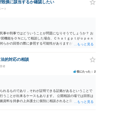
なった場合は、実際の弁護士費用が認められる場合と認められ
名誉毀損に該当するか確認したい
ょう。
ベート
民事や刑事ではどういうことが問題になりそうでしょうか？ お
学習機能をＯＮにして相談した場合、Ｃｈａｔｇｐｔがｏｐｅｎ
何らかの回答の際に参照する可能性がありますが、個人名や会
抽象化されて回答に織り込まれる可能性が生じるにすぎません
とは思えませんし、名誉棄損として、個人や会社に対する誹謗
われません。 もちろん、誰がその内容をｃｈａｔｇｐｔに入力
、法的対応の相談
、個人や会社の特定をせずに書き込んだことで（おそらく特定
被害者
刑事民事の責任に問われることはないでしょう。 私見ながらご
役にたった
2
られるものであり，それが証明できる証拠があるということで
行うことが出来るケースもあります。 公開相談の場では回答は
拠資料を持参の上弁護士に個別に相談されると良いでしょう。