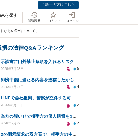
弁護士の方はこちら
&Aを探す
閲覧履歴
マイリスト
ログイン
ントからのDMについて」
毀損の法律Q&Aランキング
示談書に口外禁止条項を入れるリスクはありますか？
5
2026年7月23日
誹謗中傷に当たる内容を投稿したかもしれない。開示請求や民事刑事裁判に発展しうるのか教えて欲しい。
4
2026年7月27日
LINEで会社批判、警察が立件する可能性は？
2
2026年8月3日
当方の腹いせで相手方の個人情報をSNSで晒してしまい名誉毀損させてしまったかもしれない
2
2026年7月29日
Xの開示請求の双方審で、相手方の主張が口頭ばかりで把握しきれません