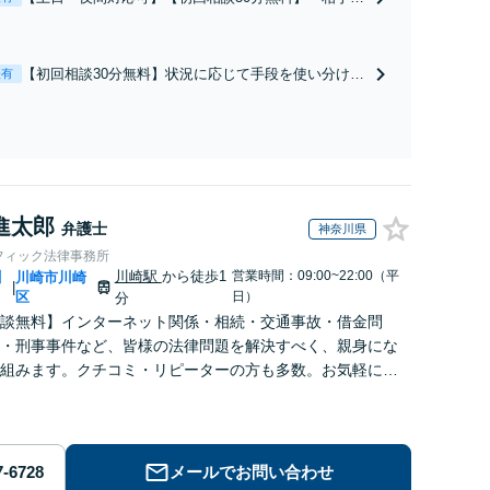
から書面を提示されたら、サインする前にご相談を」
経験豊富な弁護士が全力で交渉にあたります！相手方
と直接話す精神的負担を軽減「弁護士の交渉で慰謝料
【初回相談30分無料】状況に応じて手段を使い分け、
表有
金額アップ／減額交渉も対応可」【完全個室対応】
適切な方法で投稿の削除・発信者情報開示請求をおこ
ないます「企業やお店の風評被害対策／売り上げ低下
防止のために尽力」加害者側の対応可：開示請求の意
見照会が来たときの対処法、被害者との示談交渉
進太郎
弁護士
神奈川県
フィック法律事務所
川崎駅
から徒歩1
営業時間：09:00~22:00（平
川
川崎市川崎
|
区
日）
分
談無料】インターネット関係・相続・交通事故・借金問
・刑事事件など、皆様の法律問題を解決すべく、親身にな
組みます。クチコミ・リピーターの方も多数。お気軽にお
せ下さい。
メールでお問い合わせ