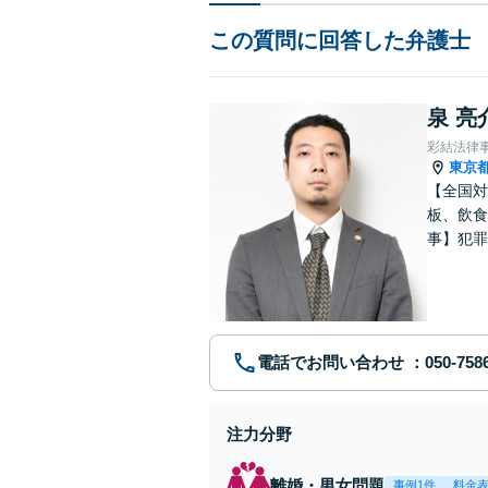
この質問に回答した弁護士
泉 亮
彩結法律
東京
【全国対
板、飲食
事】犯罪
ポート【
電話でお問い合わせ
注力分野
離婚・男女問題
事例1件
料金