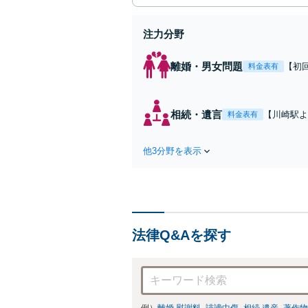
注力分野
離婚・男女問題
【初
料金表有
れた
費・
た弁
相続・遺言
【川崎駅よ
料金表有
ます
作成などの
心がけ，質
他3分野を表示
法律Q&Aを探す