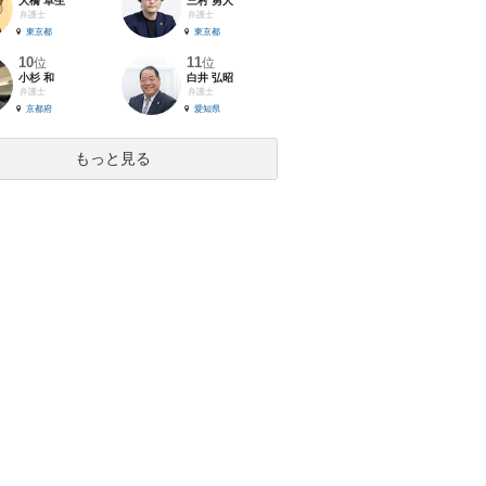
大橋 卓生
三村 勇人
弁護士
弁護士
東京都
東京都
10
11
位
位
小杉 和
白井 弘昭
弁護士
弁護士
京都府
愛知県
もっと見る