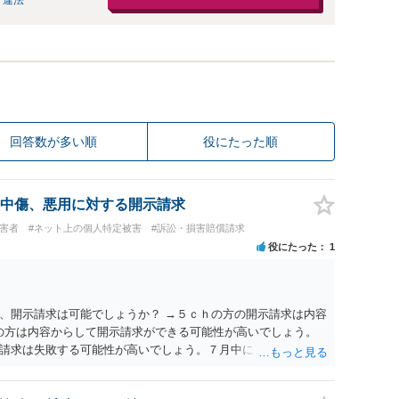
 違法
回答数が多い順
役にたった順
中傷、悪用に対する開示請求
被害者
#ネット上の個人特定被害
#訴訟・損害賠償請求
役にたった
1
、開示請求は可能でしょうか？ →５ｃｈの方の開示請求は内容
ramの方は内容からして開示請求ができる可能性が高いでしょう。
請求は失敗する可能性が高いでしょう。７月中にアカウントが
する可能性が高いように思われます。 相手を特定できた場合、
は可能でしょうか？ →訴訟外の交渉で相手方が認めれば負担さ