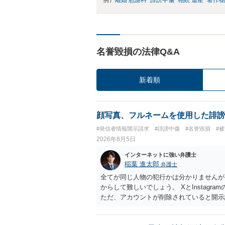
例）
離婚 慰謝料
誹謗中傷
相続 遺産
著作物
名誉毀損の法律Q&A
新着順
顔写真、フルネームを使用した誹謗
#発信者情報開示請求
#誹謗中傷
#名誉毀損
#
2026年8月5日
インターネットに強い弁護士
稲葉 進太郎
弁護士
全てが同じ人物の犯行かは分かりませんが
からして難しいでしょう。 XとInstag
ただ、アカウントが削除されていると開示
削除されている場合、今から進めても失敗
相手に全ての弁護士費用を負担させること