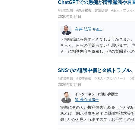
せることができるでしょう。訴訟で判決と
ChatGPTでの愚痴が情報漏洩や
ない場合があり何ともいえないところでし
#名誉毀損
#風評被害・営業妨害
#個人・プライ
2026年8月4日
白井 弘昭
弁護士
＞前職場に報告すべきでしょうか？また、
そらく、何らの問題もないと思います。 
ＡＩに相談内容を蓄積し、他の質問者への
社名を特定していない限り、一般論として
ので、その情報自体が、秘密情報に当たる
中傷の不特定多数への公開に当たるとも思
SNSでの誹謗中傷と金銭トラブル
したかも第三者にしられることはないので
#誹謗中傷
#名誉毀損
#個人・プライベート
#
して書き込んだとしても）、相談者さんが
2026年8月4日
参考まで。
インターネットに強い弁護士
泉 亮介
弁護士
実際にその人が権利侵害行為をしたと認め
あれば，開示請求を経ずに慰謝料請求等を
難しいかと思われますので，お手持ちの証