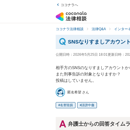
ココナラへ
ココナラ法律相談
法律Q&A
インター
SNSなりすましアカウン
公開日時：
2026年5月25日 18:01
更新日時：
20
相手方のSNSのなりすましアカウントか
また刑事告訴の対象となりますか？

投稿はしていません。
匿名希望 さん
名誉毀損
誹謗中傷
弁護士からの回答タイム