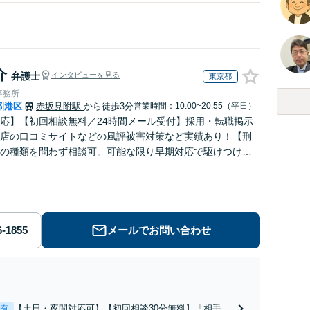
介
弁護士
インタビューを見る
東京都
事務所
都
港区
赤坂見附駅
から徒歩3分
営業時間：10:00~20:55（平日）
|
応】【初回相談無料／24時間メール受付】採用・転職掲示
店の口コミサイトなどの風評被害対策など実績あり！【刑
の種類を問わず相談可。可能な限り早期対応で駆けつけサ
労働】不当解雇・残業代請求はおまかせください
メールでお問い合わせ
【土日・夜間対応可】【初回相談30分無料】「相手方
表有