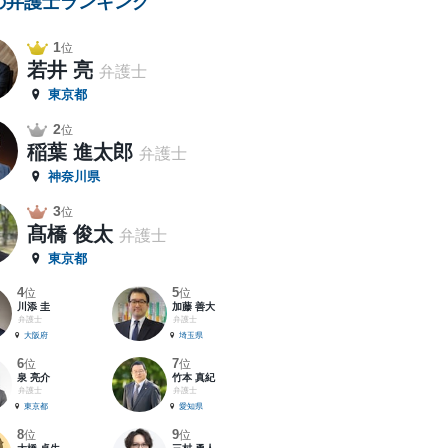
の弁護士ランキング
1
位
若井 亮
弁護士
東京都
2
位
稲葉 進太郎
弁護士
神奈川県
3
位
髙橋 俊太
弁護士
東京都
4
5
位
位
川添 圭
加藤 善大
弁護士
弁護士
大阪府
埼玉県
6
7
位
位
泉 亮介
竹本 真紀
弁護士
弁護士
東京都
愛知県
8
9
位
位