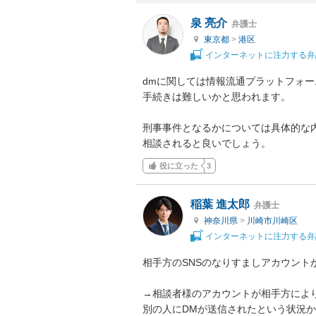
泉 亮介
弁護士
東京都
>
港区
インターネットに注力する弁
dmに関しては情報流通プラットフォ
手続きは難しいかと思われます。

刑事事件となるかについては具体的な
相談されると良いでしょう。
役に立った
3
稲葉 進太郎
弁護士
神奈川県
>
川崎市川崎区
インターネットに注力する弁
相手方のSNSのなりすましアカウント
→相談者様のアカウントが相手方によ
別の人にDMが送信されたという状況