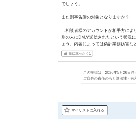
でしょう。

また刑事告訴の対象となりますか？

→相談者様のアカウントが相手方によ
別の人にDMが送信されたという状況
ょう。内容によっては偽計業務妨害な
役に立った
1
この投稿は、2026年5月26日
ご自身の責任のもと適法性・有
マイリストに入れる