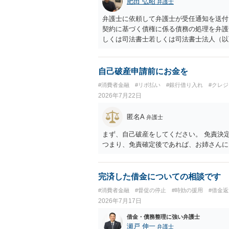
肥田 弘昭
弁護士
弁護士に依頼して弁護士が受任通知を送付
契約に基づく債権に係る債務の処理を弁護
しくは司法書士若しくは司法書士法人（以
処理のため必要な裁判所における民事事件
旨の通知があつた場合において、正当な理
若しくはファクシミリ装置を用いて送信し
自己破産申請前にお金を
し、これに対し債務者等から直接要求しな
#消費者金融
#リボ払い
#銀行借り入れ
#クレ
務を弁済することを要求すること。）に違
2026年7月22日
申請、不退去罪が成立すれば警察に通報な
匿名A
弁護士
まず、自己破産をしてください。 免責決
つまり、免責確定後であれば、お姉さんに
完済した借金についての相談です
#消費者金融
#督促の停止
#時効の援用
#借金
2026年7月17日
借金・債務整理に強い弁護士
瀬戸 伸一
弁護士