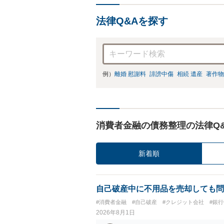
法律Q&Aを探す
例）
離婚 慰謝料
誹謗中傷
相続 遺産
著作物
消費者金融の債務整理の法律Q
新着順
自己破産中に不用品を売却しても問
#消費者金融
#自己破産
#クレジット会社
#銀
2026年8月1日