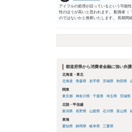
アイフルの処理が誤っているという可能性
性のほうが高いと思われます。 配偶者（
のではないかと推察いたします。 長期間
ため、御主人に法律事務所に相談にいくよ
い事情もあるかもしれないのでおひとりで
状態で配偶者が亡くなると債務を相談者様
の方法もありますが）ため、相談者様にも
しょうか。
都道府県から消費者金融に強い弁護
北海道・東北
北海道
青森県
岩手県
宮城県
秋田県
関東
東京都
神奈川県
千葉県
埼玉県
茨城県
北陸・甲信越
新潟県
長野県
山梨県
石川県
富山県
東海
愛知県
静岡県
岐阜県
三重県