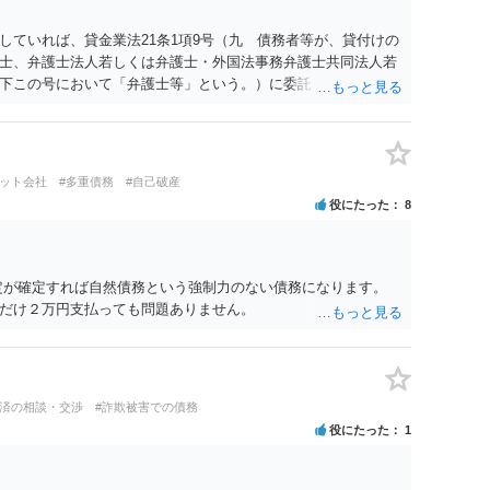
していれば、貸金業法21条1項9号（九 債務者等が、貸付けの
士、弁護士法人若しくは弁護士・外国法事務弁護士共同法人若
下この号において「弁護士等」という。）に委託し、又はその
に関する手続をとり、弁護士等又は裁判所から書面によりその
由がないのに、債務者等に対し、電話をかけ、電報を送達し、
、又は訪問する方法により、当該債務を弁済することを要求
いよう求められたにもかかわらず、更にこれらの方法で当該債
ジット会社
#多重債務
#自己破産
反しています。監督官庁に行政処分を求める、裁判所に仮処分
役にたった
8
どの対応が考えられます。ご参考にしてください。
定が確定すれば自然債務という強制力のない債務になります。
だけ２万円支払っても問題ありません。
返済の相談・交渉
#詐欺被害での債務
役にたった
1