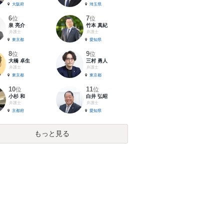
大阪府
埼玉県
6
7
位
位
泉 亮介
竹本 真紀
弁護士
弁護士
東京都
愛知県
8
9
位
位
大橋 卓生
三村 勇人
弁護士
弁護士
東京都
東京都
10
11
位
位
小杉 和
白井 弘昭
弁護士
弁護士
京都府
愛知県
もっと見る