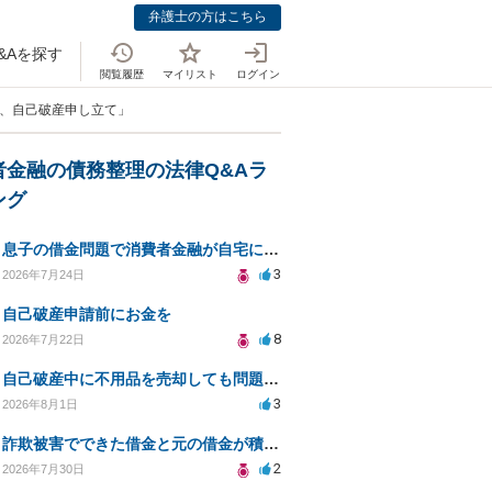
弁護士の方はこちら
&Aを探す
閲覧履歴
マイリスト
ログイン
方、自己破産申し立て」
者金融の債務整理の法律Q&Aラ
ング
息子の借金問題で消費者金融が自宅にくるのをやめさせる方法はないですか？
3
2026年7月24日
自己破産申請前にお金を
8
2026年7月22日
自己破産中に不用品を売却しても問題ないか？
3
2026年8月1日
詐欺被害でできた借金と元の借金が積み重なり返済困難
2
2026年7月30日