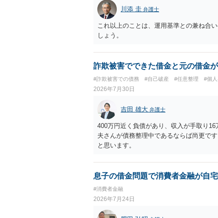
川添 圭
弁護士
これ以上のことは、運用基準との兼ね合い
しょう。
詐欺被害でできた借金と元の借金が
#詐欺被害での債務
#自己破産
#任意整理
#個
2026年7月30日
吉田 雄大
弁護士
400万円近く負債があり、収入が手取り1
夫さんが債務整理中であるならば尚更です
と思います。
息子の借金問題で消費者金融が自宅
#消費者金融
2026年7月24日