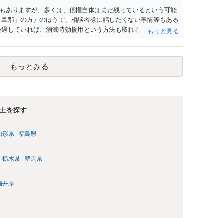
もありますが、多くは、債権自体はまだ残っているという可能
「旦那」の方）のほうで、相談者様に話したくない事情等もある
経過していれば、消滅時効援用という方法も取れる可能性がある
うに説得されてはどうでしょうか。相談者様が一緒だと話せな
行ってもらうほうがいいかもしれません。 配偶者の債務がある
が相続するという状態になる（相続放棄などの亡くなってから
もっとみる
関係することだとして相談にいくようにお話してみてはどうで
士を探す
山形県
福島県
栃木県
群馬県
福井県