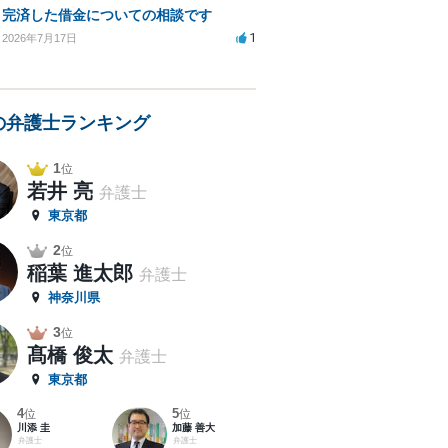
完済した借金についての相談です
1
2026年7月17日
の弁護士ランキング
1
位
若井 亮
弁護士
東京都
2
位
稲葉 進太郎
弁護士
神奈川県
3
位
髙橋 俊太
弁護士
東京都
4
5
位
位
川添 圭
加藤 善大
弁護士
弁護士