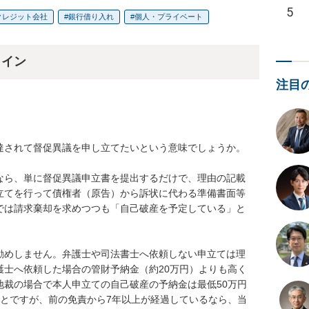
5
クレジット会社
銀行借り入れ
個人・プライベート
ライン
注目
達されて督促異議を申し立てたいという意味でしょうか。


なら、単に督促異議申立書を提出するだけで、理由の記載
立てを行って債権者（原告）から訴状に代わる準備書面等
では請求棄却を求めつつも「自己破産を予定している」と
勧めしません。弁護士や司法書士へ依頼しない申立ては理
護士へ依頼した場合の管財予納金（約20万円）よりも高く
地裁の場合で本人申立ての自己破産の予納金は最低50万円
ことですが、前の免責から7年以上が経過しているなら、当