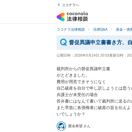
ココナラへ
ココナラ法律相談
法律Q&A
借金・債
督促異議申立書書き方、
公開日時：
2026年5月24日 20:03
更新日時：
20
裁判所からの督促異議申立書

がとどきました。

費用が用意できそうになく

自己破産を自分で申し訳しようとは思うの
弁護士が未受任の場合

答弁書にはなんて書いて裁判所に送るの
また早急に各債権者に破産の旨を伝えよ
いでしょうか？
匿名希望 さん