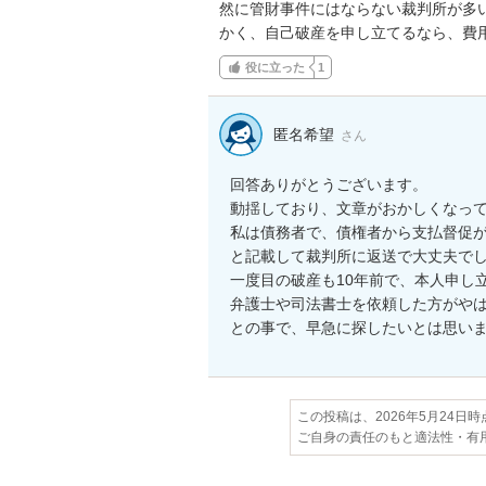
然に管財事件にはならない裁判所が多
かく、自己破産を申し立てるなら、費
役に立った
1
匿名希望
さん
回答ありがとうございます。

動揺しており、文章がおかしくなって
私は債務者で、債権者から支払督促が
と記載して裁判所に返送で大丈夫でし
一度目の破産も10年前で、本人申し
弁護士や司法書士を依頼した方がやは
との事で、早急に探したいとは思い
この投稿は、2026年5月24日
ご自身の責任のもと適法性・有