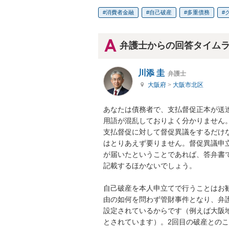
消費者金融
自己破産
多重債務
弁護士からの回答タイム
川添 圭
弁護士
大阪府
>
大阪市北区
あなたは債務者で、支払督促正本が送
用語が混乱しておりよく分かりません。
支払督促に対して督促異議をするだけ
はとりあえず要りません。督促異議申
が届いたということであれば、答弁書
記載するほかないでしょう。

自己破産を本人申立てで行うことはお
由の如何を問わず管財事件となり、弁
設定されているからです（例えば大阪
とされています）。2回目の破産との