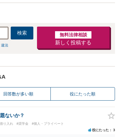
検索
無料法律相談
新しく投稿する
 違法
&A
回答数が多い順
役にたった順
題ないか？
行借り入れ
#奨学金
#個人・プライベート
役にたった
3