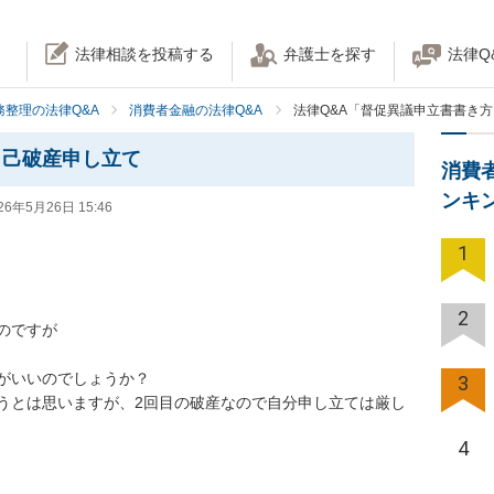
法律相談を投稿する
弁護士を探す
法律Q
務整理の法律Q&A
消費者金融の法律Q&A
法律Q&A「督促異議申立書書き
自己破産申し立て
消費
ンキ
26年5月26日 15:46
1
2
ですが

がいいのでしょうか？

3
うとは思いますが、2回目の破産なので自分申し立ては厳し
4