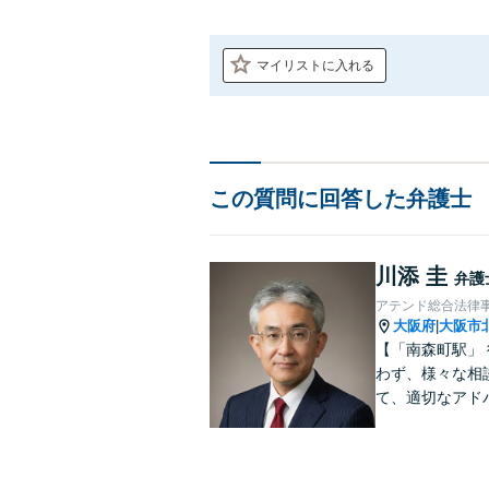
マイリストに入れる
この質問に回答した弁護士
川添 圭
弁護
アテンド総合法律
大阪府
大阪市
|
【「南森町駅」
わず、様々な相
て、適切なアド