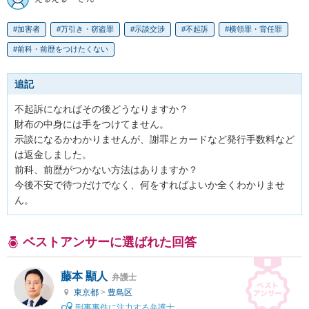
加害者
万引き・窃盗罪
示談交渉
不起訴
横領罪・背任罪
前科・前歴をつけたくない
追記
不起訴になればその後どうなりますか？

財布の中身には手をつけてません。

示談になるかわかりませんが、謝罪とカードなど発行手数料など
は返金しました。

前科、前歴がつかない方法はありますか？

今後不安で待つだけでなく、何をすればよいか全くわかりませ
ん。
ベストアンサーに選ばれた回答
藤本 顯人
弁護士
東京都
>
豊島区
刑事事件に注力する弁護士