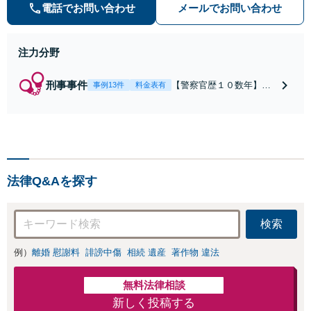
婚などの民事から刑事事件まで幅広
電話でお問い合わせ
メールでお問い合わせ
く支援【完全個室】
注力分野
刑事事件
【警察官歴１０数年】
事例13件
料金表有
【元警部補】夜間・休日
でも即対応！【即日接
見】呼び出し直後や逮捕
直後の対応により不起
訴・身柄釈放実績多数！
捜査経験を活かした先回
法律Q&Aを探す
りのサポートが強み。高
い交渉力で示談成立へ尽
力。少年事件／告訴・告
検索
発の経験多数有り
例）
離婚 慰謝料
誹謗中傷
相続 遺産
著作物 違法
無料法律相談
新しく投稿する