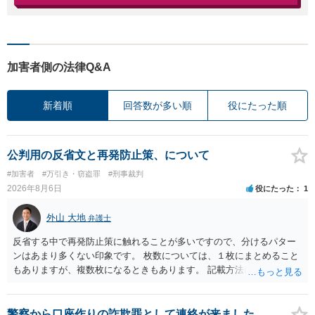
加害者側の法律Q&A
新着順
回答数が多い順
役にたった順
公判用の反省文と再発防止策、について
#加害者
#万引き・窃盗罪
#刑事裁判
2026年8月6日
役にたった
1
外山 大地
弁護士
反省する中で再発防止策に触れることが多いですので、分けるパター
ンはあまり多くない印象です。 枚数については、１枚にまとめること
もありますが、複数枚になるときもあります。 記載方法については、
手書きかどうかで裁判官に与える印象が大きく変わることはないと思
います。 したがいまして、いずれも良いかと考えます。
警察から口座作りの詐欺罪として連絡が来ました。