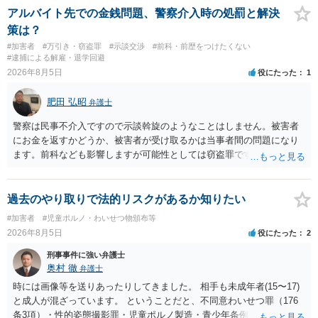
着や胸など強調したものではありません。」とありますが、少なくと
アルバイト先での金銭問題、警察介入時の処罰と解決
も捜査段階では性的姿態等撮影罪の被疑事実で逮捕勾留されるケース
策は？
が私の弁護経験では多くなった印象です（最終的には不起訴ないし各
#加害者
#万引き・窃盗罪
#示談交渉
#前科・前歴をつけたくない
都道府県の迷惑防止条例違反になることもあります）。2度としないこ
#逮捕による解雇・退学回避
とをお勧めいたします。ご参考にしてください。
2026年8月5日
役にたった
1
肥田 弘昭
弁護士
警察は民事不介入ですので示談斡旋のようなことはしません。被害者
にお金を返すかどうか、被害者が受け取るかは当事者間の問題になり
ます。前科なども影響しますが可能性としては窃盗罪ですので、逮捕
勾留や略式起訴などの可能性もあります。ご参考にしてください。
過去のやり取りで法的リスクがあるか知りたい
#加害者
#児童ポルノ・わいせつ物頒布等
2026年8月5日
役にたった
2
刑事事件に強い弁護士
奥村 徹
弁護士
時には画像等を送りあったりしてきました。 相手も未成年者(15〜17)
と成人が混ざっています。 ということだと、不同意わいせつ罪（176
条3項）・性的姿態撮影罪・児童ポルノ製造・青少年条例違反（わいせ