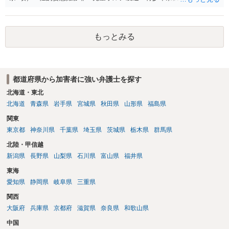
つ行為 児童ポルノ要求）などが検討されます。 重い罪もあるの
で、警察にバレれば、それなりの捜査を受けるでしょう。
もっとみる
都道府県から加害者に強い弁護士を探す
北海道・東北
北海道
青森県
岩手県
宮城県
秋田県
山形県
福島県
関東
東京都
神奈川県
千葉県
埼玉県
茨城県
栃木県
群馬県
北陸・甲信越
新潟県
長野県
山梨県
石川県
富山県
福井県
東海
愛知県
静岡県
岐阜県
三重県
関西
大阪府
兵庫県
京都府
滋賀県
奈良県
和歌山県
中国