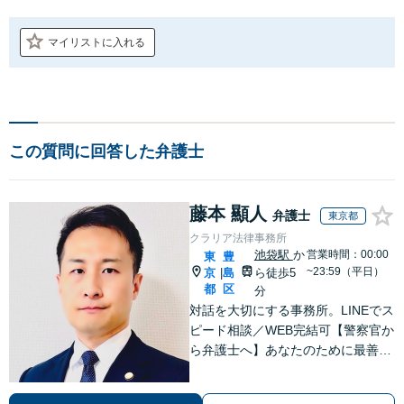
マイリストに入れる
この質問に回答した弁護士
藤本 顯人
弁護士
東京都
クラリア法律事務所
池袋駅
か
営業時間：00:00
東
豊
~23:59（平日）
京
島
ら徒歩5
|
都
区
分
対話を大切にする事務所。LINEでス
ピード相談／WEB完結可【警察官か
ら弁護士へ】あなたのために最善の
解決を目指します。洞察力と交渉力
を強みに、相続問題、交通事故や離