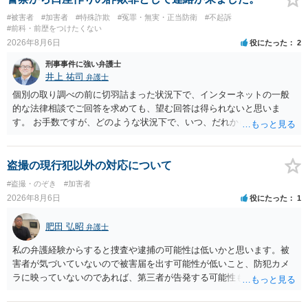
#被害者
#加害者
#特殊詐欺
#冤罪・無実・正当防衛
#不起訴
#前科・前歴をつけたくない
2026年8月6日
役にたった
2
刑事事件に強い弁護士
井上 祐司
弁護士
個別の取り調べの前に切羽詰まった状況下で、インターネットの一般
的な法律相談でご回答を求めても、望む回答は得られないと思いま
す。 お手数ですが、どのような状況下で、いつ、だれからどのような
経緯で口座の提供を頼まれ開設したか、それによる詐欺等の収益がど
の程度だと聞いているのかということについて、お近くで詳細な法律
相談を受けられたうえで対処方法を探された方がよいと思われます。
盗撮の現行犯以外の対応について
一般論でいえば、任意取り調べの場合、ＩＣレコーダーを持参して取
#盗撮・のぞき
#加害者
り調べ内容を録音することは必須だと考えます。
2026年8月6日
役にたった
1
肥田 弘昭
弁護士
私の弁護経験からすると捜査や逮捕の可能性は低いかと思います。被
害者が気づいていないので被害届を出す可能性が低いこと、防犯カメ
ラに映っていないのであれば、第三者が告発する可能性も低いこと、
証拠は削除されていることからです。但し、「電車内で携帯で対面に
座る女性を盗撮(全体像写真1枚と5秒程度の動画)してしまいました。下