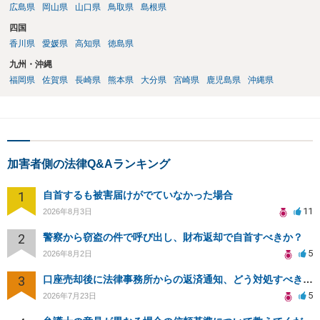
広島県
岡山県
山口県
鳥取県
島根県
四国
香川県
愛媛県
高知県
徳島県
九州・沖縄
福岡県
佐賀県
長崎県
熊本県
大分県
宮崎県
鹿児島県
沖縄県
加害者側の法律Q&Aランキング
1
自首するも被害届けがでていなかった場合
11
2026年8月3日
2
警察から窃盗の件で呼び出し、財布返却で自首すべきか？
5
2026年8月2日
3
口座売却後に法律事務所からの返済通知、どう対処すべきか？
5
2026年7月23日