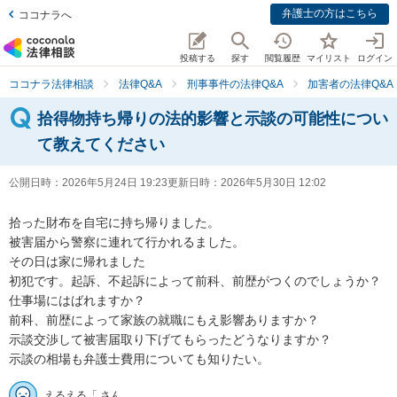
弁護士の方はこちら
ココナラへ
投稿する
探す
閲覧履歴
マイリスト
ログイン
ココナラ法律相談
法律Q&A
刑事事件の法律Q&A
加害者の法律Q&A
拾得物持ち帰りの法的影響と示談の可能性につい
て教えてください
公開日時：
2026年5月24日 19:23
更新日時：
2026年5月30日 12:02
拾った財布を自宅に持ち帰りました。

被害届から警察に連れて行かれるました。

その日は家に帰れました

初犯です。起訴、不起訴によって前科、前歴がつくのでしょうか？
仕事場にはばれますか？

前科、前歴によって家族の就職にもえ影響ありますか？

示談交渉して被害届取り下げてもらったどうなりますか？

示談の相場も弁護士費用についても知りたい。
えるえる「 さん