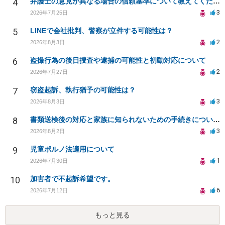
4
弁護士の意見が異なる場合の信頼基準について教えてください
3
2026年7月25日
5
LINEで会社批判、警察が立件する可能性は？
2
2026年8月3日
6
盗撮行為の後日捜査や逮捕の可能性と初動対応について
2
2026年7月27日
7
窃盗起訴、執行猶予の可能性は？
3
2026年8月3日
8
書類送検後の対応と家族に知られないための手続きについて相談
3
2026年8月2日
9
児童ポルノ法適用について
1
2026年7月30日
10
加害者で不起訴希望です。
6
2026年7月12日
もっと見る