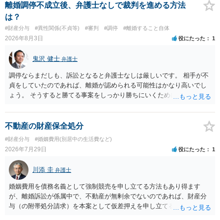
離婚調停不成立後、弁護士なしで裁判を進める方法
は？
#財産分与
#異性関係(不貞等)
#審判
#調停
#離婚すること自体
2026年8月3日
役にたった
1
鬼沢 健士
弁護士
調停ならまだしも、訴訟となると弁護士なしは厳しいです。 相手が不
貞をしていたのであれば、離婚が認められる可能性はかなり高いでし
ょう。 そうすると勝てる事案をしっかり勝ちにいくためにも弁護士委
任を強くおすすめします。
不動産の財産保全処分
#財産分与
#婚姻費用(別居中の生活費など)
2026年7月29日
役にたった
1
川添 圭
弁護士
婚姻費用を債務名義として強制競売を申し立てる方法もあり得ます
が、離婚訴訟が係属中で、不動産が無剰余でないのであれば、財産分
与（の附帯処分請求）を本案として仮差押えを申し立てる（法的には
審判前保全処分の扱いになるので管轄は家庭裁判所）という方法も考