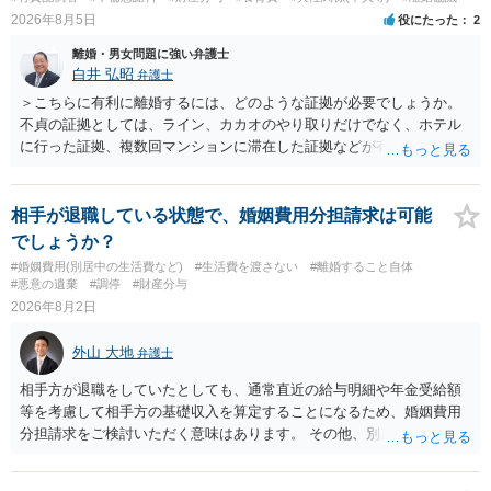
2026年8月5日
役にたった
2
離婚・男女問題に強い弁護士
白井 弘昭
弁護士
＞こちらに有利に離婚するには、どのような証拠が必要でしょうか。
不貞の証拠としては、ライン、カカオのやり取りだけでなく、ホテル
に行った証拠、複数回マンションに滞在した証拠などが有効です。 不
貞の証拠があれば、離婚をさらに有利に進める（離婚したい時期に離
婚する、慰謝料をとるなど）ことができると思われます。 ただし、不
貞発覚後、長期間同居を続けると、不貞を許したとの評価につながる
相手が退職している状態で、婚姻費用分担請求は可能
場合がありますので、ご注意ください。 以上、ご参考まで。
でしょうか？
#婚姻費用(別居中の生活費など)
#生活費を渡さない
#離婚すること自体
#悪意の遺棄
#調停
#財産分与
2026年8月2日
外山 大地
弁護士
相手方が退職をしていたとしても、通常直近の給与明細や年金受給額
等を考慮して相手方の基礎収入を算定することになるため、婚姻費用
分担請求をご検討いただく意味はあります。 その他、別居の経緯、質
問者様の年収、監護されているお子様がいるかといった事情をふまえ
て、ご検討いただくのが良いかと思います。