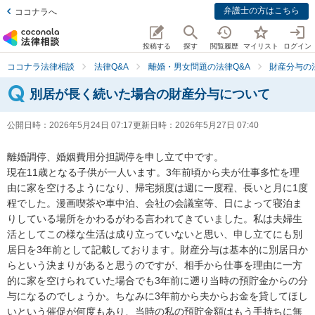
弁護士の方はこちら
ココナラへ
投稿する
探す
閲覧履歴
マイリスト
ログイン
ココナラ法律相談
法律Q&A
離婚・男女問題の法律Q&A
財産分与の
別居が長く続いた場合の財産分与について
公開日時：
2026年5月24日 07:17
更新日時：
2026年5月27日 07:40
離婚調停、婚姻費用分担調停を申し立て中です。

現在11歳となる子供が一人います。3年前頃から夫が仕事多忙を理
由に家を空けるようになり、帰宅頻度は週に一度程、長いと月に1度
程でした。漫画喫茶や車中泊、会社の会議室等、日によって寝泊ま
りしている場所をかわるがわる言われてきていました。私は夫婦生
活としてこの様な生活は成り立っていないと思い、申し立てにも別
居日を3年前として記載しております。財産分与は基本的に別居日か
らという決まりがあると思うのですが、相手から仕事を理由に一方
的に家を空けられていた場合でも3年前に遡り当時の預貯金からの分
与になるのでしょうか。ちなみに3年前から夫からお金を貸してほし
いという催促が何度もあり、当時の私の預貯金額はもう手持ちに無