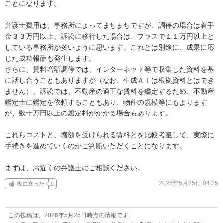
ことになります。

弁護士費用は、事務所によってまちまちですが、調停の場合は着手
金３３万円以上、訴訟に移行した場合は、プラスで１１万円以上と
している事務所が多いように思います。これとは別途に、成果に応
じた成功報酬も発生します。

さらに、賃料増額調停では、インターネット等で収集した資料を基
に話し合うこともありますが（なお、生成ＡＩは根拠資料とはでき
ません）、訴訟では、不動産の適正な賃料を鑑定するため、不動産
鑑定士に鑑定を依頼することもあり、物件の規模等にもよります
が、数十万円以上の鑑定料がかかる場合もあります。

これらコストと、増額を受けられる賃料とを比較考量して、実際に
手続きを進めていくのかご判断いただくことになります。

まずは、お近くの弁護士にご相談ください。
2026年5月25日 04:35
役に立った
1
この投稿は、2026年5月25日時点の情報です。