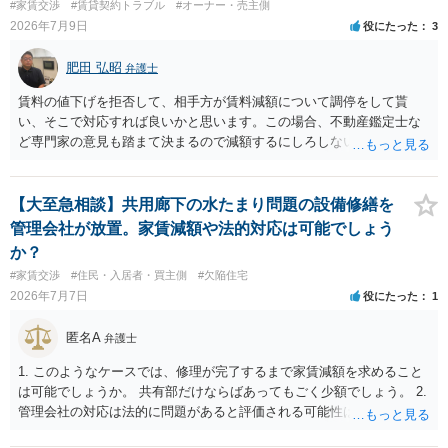
#家賃交渉
#賃貸契約トラブル
#オーナー・売主側
2026年7月9日
役にたった
3
肥田 弘昭
弁護士
賃料の値下げを拒否して、相手方が賃料減額について調停をして貰
い、そこで対応すれば良いかと思います。この場合、不動産鑑定士な
ど専門家の意見も踏まて決まるので減額するにしろしないにしろ公平
性は図れるかと思います。相手がそこまでしないのであれば減額を拒
否すればよいだけです。ご参考にしてください。
【大至急相談】共用廊下の水たまり問題の設備修繕を
管理会社が放置。家賃減額や法的対応は可能でしょう
か？
#家賃交渉
#住民・入居者・買主側
#欠陥住宅
2026年7月7日
役にたった
1
匿名A
弁護士
1. このようなケースでは、修理が完了するまで家賃減額を求めること
は可能でしょうか。 共有部だけならばあってもごく少額でしょう。 2.
管理会社の対応は法的に問題があると評価される可能性はあります
か。 オーナーの対応の問題かと思います。 3. オーナーへ直接通知し