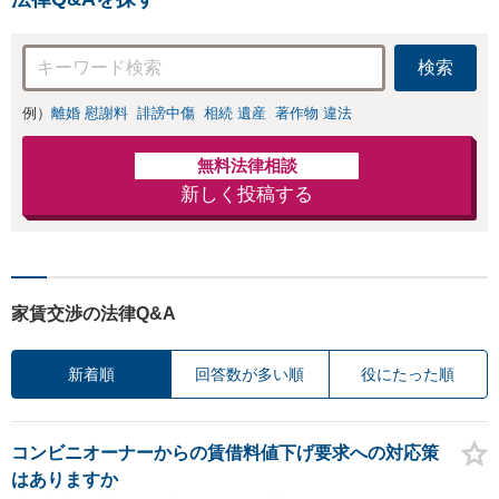
を大切にしていま
す。離婚するか悩
んでいる段階でも
検索
ご相談ください。
例）
離婚 慰謝料
誹謗中傷
相続 遺産
著作物 違法
無料法律相談
新しく投稿する
家賃交渉の法律Q&A
新着順
回答数が多い順
役にたった順
コンビニオーナーからの賃借料値下げ要求への対応策
はありますか