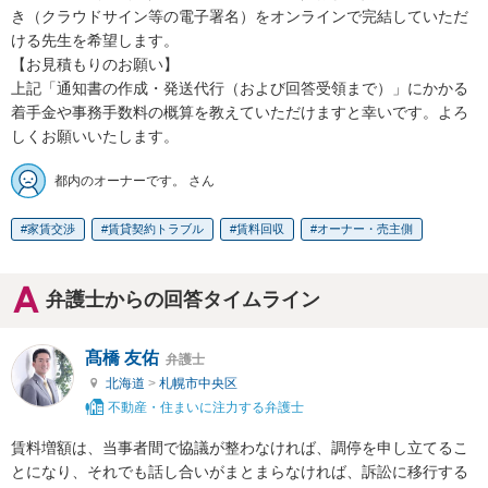
き（クラウドサイン等の電子署名）をオンラインで完結していただ
ける先生を希望します。

【お見積もりのお願い】

上記「通知書の作成・発送代行（および回答受領まで）」にかかる
着手金や事務手数料の概算を教えていただけますと幸いです。よろ
しくお願いいたします。
都内のオーナーです。 さん
家賃交渉
賃貸契約トラブル
賃料回収
オーナー・売主側
弁護士からの回答タイムライン
髙橋 友佑
弁護士
北海道
>
札幌市中央区
不動産・住まいに注力する弁護士
賃料増額は、当事者間で協議が整わなければ、調停を申し立てるこ
とになり、それでも話し合いがまとまらなければ、訴訟に移行する