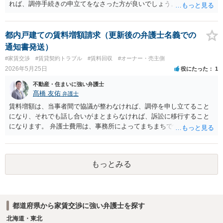
れば、調停手続きの申立てをなさった方が良いでしょう。 手続きにつ
いてやり方がよくわからないのであれば、お近くの裁判所又は法律事
務所でご相談ください。
都内戸建ての賃料増額請求（更新後の弁護士名義での
通知書発送）
#家賃交渉
#賃貸契約トラブル
#賃料回収
#オーナー・売主側
2026年5月25日
役にたった
1
不動産・住まいに強い弁護士
髙橋 友佑
弁護士
賃料増額は、当事者間で協議が整わなければ、調停を申し立てること
になり、それでも話し合いがまとまらなければ、訴訟に移行すること
になります。 弁護士費用は、事務所によってまちまちですが、調停の
場合は着手金３３万円以上、訴訟に移行した場合は、プラスで１１万
円以上としている事務所が多いように思います。これとは別途に、成
果に応じた成功報酬も発生します。 さらに、賃料増額調停では、イン
もっとみる
ターネット等で収集した資料を基に話し合うこともありますが（な
お、生成ＡＩは根拠資料とはできません）、訴訟では、不動産の適正
な賃料を鑑定するため、不動産鑑定士に鑑定を依頼することもあり、
物件の規模等にもよりますが、数十万円以上の鑑定料がかかる場合も
都道府県から家賃交渉に強い弁護士を探す
あります。 これらコストと、増額を受けられる賃料とを比較考量し
て、実際に手続きを進めていくのかご判断いただくことになります。
北海道・東北