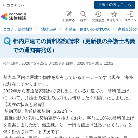
弁護士の方はこちら
ココナラへ
投稿する
探す
閲覧履歴
マイリスト
ログイン
ココナラ法律相談
法律Q&A
不動産・住まいの法律Q&A
家賃交渉の
都内戸建ての賃料増額請求（更新後の弁護士名義
での通知書発送）
公開日時：
2026年5月25日 04:35
更新日時：
2026年5月30日 12:02
都内23区内に戸建て物件を所有しているオーナーです（現在、海外
に駐在しております）。

2022年から普通借家契約で貸し出している戸建ての「賃料値上げ」
について、弁護士の先生のお力をお借りしたく相談いたしました。

【現在の状況と経緯】

 契約形態: 普通借家契約（2022年〜）

 直近の動き: 7月に契約更新を控えており、事前に10%の賃料値上げ
を提案しましたが、借主様より「一円も値上げは払いたくない」と
強く拒否されている状況です。
