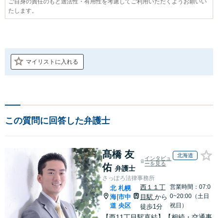
ご自身の責任のもと適法性・有用性を考慮してご利用いただくようお願いい
たします。
マイリストに入れる
この質問に回答した弁護士
髙橋 友
北海道
インタビュ
ーを見る
佑
弁護士
さっぽろ法律事務所
西１１丁
営業時間：07:0
北
札幌
0~20:00（土日
海
市中
目駅
から
|
道
央区
祝日）
徒歩1分
【西11丁目駅直結】【相続・交通事