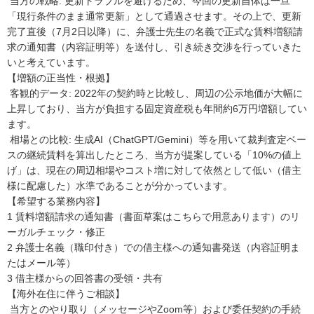
 当方の戦略: 更新トラブルを避けるため、今回の更新自体は一旦
「現行条件のまま通常更新」として通過させます。その上で、更新
完了直後（7月2日以降）に、弁護士先生の名義で正式な賃料増額請
求の通知書（内容証明等）を送付し、引き続き交渉を行っていきた
いと考えています。

【増額の正当性・根拠】

 客観的データ: 2022年の契約時と比較し、周辺の公示地価が大幅に
上昇しており、当方が負担する固定資産税も年間約6万円増額してい
ます。

 相場との比較: 生成AI（ChatGPT/Gemini）等を用いて裁判査定ベー
スの継続賃料を算出したところ、当方が提案している「10%の値上
げ」は、現在の周辺相場やコスト増に対して依然として低い（借主
様に配慮した）水準であることが分かっています。

【希望する業務内容】

1 賃料増額請求の通知書（書面草案はこちらで用意あります）のリ
ーガルチェック・修正

2 弁護士名義（職印付き）での借主様への通知書発送（内容証明ま
たはメール等）

3 借主様からの回答書の受領・共有

【海外在住に伴うご相談】

 当方とのやり取り（メッセージやZoom等）および委任契約の手続