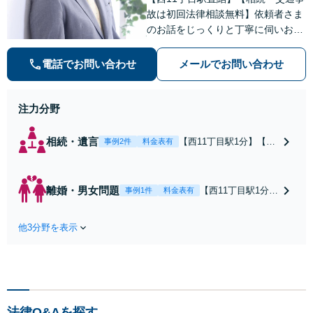
故は初回法律相談無料】依頼者さま
のお話をじっくりと丁寧に伺いお気
持ちに寄り添いながら最善の解決策
を共に考えていきます。弁護士に相
電話でお問い合わせ
メールでお問い合わせ
談するだけでも解決の道筋が見えて
気持ちが楽になることもあります。
お気軽にご相談ください。
注力分野
相続・遺言
【西11丁目駅1分】【初
事例2件
料金表有
回法律相談無料】遺産
分割協議や遺言作成、
相続放棄など、お困り
離婚・男女問題
【西11丁目駅1分】
事例1件
料金表有
の際はぜひご相談くだ
【離婚事件を専門
さい。じっくりと耳を
に扱う委員会で副
傾け、状況やお気持ち
他3分野を表示
委員長】依頼者さ
を丁寧に受け止めなが
まの精神的な負担
ら、最適な解決策を一
を軽減できるよ
緒に考えてまいりま
う、じっくりとお
す。【電話・メール・W
話を伺い、お気持
EB相談可】
ちに寄り添うこと
法律Q&Aを探す