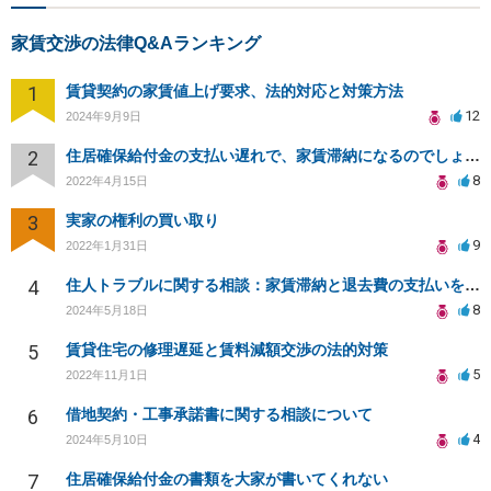
家賃交渉の法律Q&Aランキング
1
賃貸契約の家賃値上げ要求、法的対応と対策方法
12
2024年9月9日
2
住居確保給付金の支払い遅れで、家賃滞納になるのでしょうか？更新料の支払いはいないといけないですか？
8
2022年4月15日
3
実家の権利の買い取り
9
2022年1月31日
4
住人トラブルに関する相談：家賃滞納と退去費の支払いを拒否され、管理鍵の横領も発生
8
2024年5月18日
5
賃貸住宅の修理遅延と賃料減額交渉の法的対策
5
2022年11月1日
6
借地契約・工事承諾書に関する相談について
4
2024年5月10日
7
住居確保給付金の書類を大家が書いてくれない