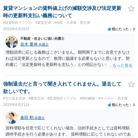
た方がよいでしょうか。 そうですね。 4. 今後、調停や弁護士への依
頼を見据える場合、どのような証拠を残しておくべきでしょうか。 水
賃貸マンションの賃料値上げの減額交渉及び法定更新
漏れの写真、連絡と相手の対応についての記録です。
時の更新料支払い義務について
#賃貸契約トラブル
#家賃交渉
#住民・入居者・買主側
2026年6月26日
役にたった
2
不動産・住まいに強い弁護士
並木 重伸
弁護士
増額請求に応じる義務はございません。期間満了までに合意できなけ
れば法定更新となるので、無理に協議する必要もないと思います。契
約書に「法定更新時も更新料を支払う」との明記がない限り、更新料
を払う必要もありません。法定更新後は「期間の定めのない賃貸借」
となるため、今後の更新手続き自体が不要になります。 リスクとし
て、大家側から賃料増額の調停や訴訟を起こされる可能性はゼロでは
強制退去だと言って聞き入れてくれません。退去して
ありません（賃料が周辺相場より著しく低い場合は増額が認められる
欲しいです。
こともあります）。また、修繕等が必要となった場合に十分な対応を
#立ち退き交渉
#家賃交渉
#賃貸契約トラブル
#契約解除
#オーナー・売主側
してもらえなくなるなど、事実上の不利益が生じる恐れもあります。
2026年6月21日
役にたった
1
倉田 勲
弁護士
賃料増額を任意で応じてくれない場合、法的手続きとしては賃料増額
調停手続きを行う必要があります。 賃料増額に応じてくれないのであ