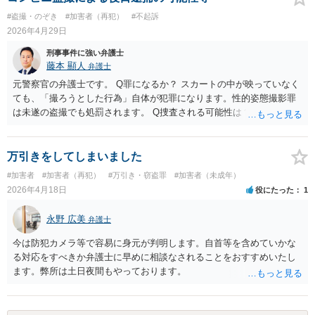
#盗撮・のぞき
#加害者（再犯）
#不起訴
2026年4月29日
刑事事件に強い弁護士
藤本 顯人
弁護士
元警察官の弁護士です。 Q罪になるか？ スカートの中が映っていなく
ても、「撮ろうとした行為」自体が犯罪になります。性的姿態撮影罪
は未遂の盗撮でも処罰されます。 Q捜査される可能性は？ 女性Bも気
づいておらず、周りにもバレていないとのことなので、可能性は低い
ものの、もし、コンビニがカメラ映像を確認して警察に届け出た場
合、捜査が始まる可能性は十分あります。 マスクをしていても、身
万引きをしてしまいました
長・体型・服装・歩き方などから身元が特定されることがあります。
#加害者
#加害者（再犯）
#万引き・窃盗罪
#加害者（未成年）
また、ポイントカードやクレジットカード、駅でのICカード利用など
2026年4月18日
役にたった
1
から個人情報が分かることもあります。 Qスマホを捨てたことは有
利？ 証拠が減るのは事実ですが、防犯カメラの映像が確認されれば、
永野 広美
弁護士
盗撮の実行行為が立証できる可能性も高いです。 証拠が少ない＝捜査
されないとは言い切れません。 また、証拠を意図的に隠滅したと判断
今は防犯カメラ等で容易に身元が判明します。自首等を含めていかな
されれば、むしろ不利になる可能性もあります。 Q被害者の届け出が
る対応をすべきか弁護士に早めに相談なされることをおすすめいたし
なくても捜査される？ 一応、性的姿態撮影罪は被害者の届け出がなく
ます。弊所は土日夜間もやっております。
ても警察が動ける犯罪です。 ただ、実際には被害者本人からの届出が
なければ警察は捜査には消極的な傾向があります。 友人Aには、ご心
配であれば最寄りの弁護士に相談することをお勧めください。