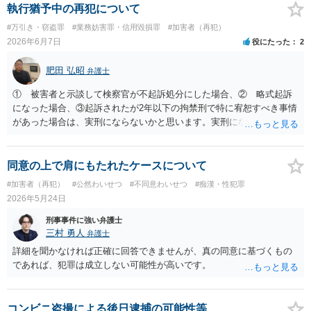
執行猶予中の再犯について
#万引き・窃盗罪
#業務妨害罪・信用毀損罪
#加害者（再犯）
2026年6月7日
役にたった
2
肥田 弘昭
弁護士
① 被害者と示談して検察官が不起訴処分にした場合、② 略式起訴
になった場合、③起訴されたが2年以下の拘禁刑で特に宥恕すべき事情
があった場合は、実刑にならないかと思います。実刑になった場合
は、ケースバイケースですが、1年8カ月＋今回の罪になるかと思いま
す。威力業務妨害罪だけであれば、2年以上には私の弁護経験ではなら
ないかと思いますので、3年8カ月の刑期程度かと思います。ご参考に
同意の上で肩にもたれたケースについて
してください。
#加害者（再犯）
#公然わいせつ
#不同意わいせつ
#痴漢・性犯罪
2026年5月24日
刑事事件に強い弁護士
三村 勇人
弁護士
詳細を聞かなければ正確に回答できませんが、真の同意に基づくもの
であれば、犯罪は成立しない可能性が高いです。
コンビニ盗撮による後日逮捕の可能性等