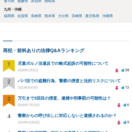
香川県
愛媛県
高知県
徳島県
九州・沖縄
福岡県
佐賀県
長崎県
熊本県
大分県
宮崎県
鹿児島県
沖縄県
再犯・前科ありの法律Q&Aランキング
1
児童ポルノ法違反での略式起訴の可能性について
38
2026年2月5日
2
パパ活での盗難行為、警察の捜査と法的リスクについて
13
2023年8月4日
3
万引きで3回目の捜査、逮捕や刑事罰の可能性は？
6
2025年7月23日
4
警察からの呼び出しに対応しないと逮捕されるのか？
9
2024年10月8日