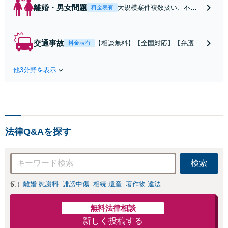
離婚・男女問題
大規模案件複数扱い、不貞
料金表有
慰謝料/離婚/婚姻費用/財産
分与/監護権/養育費/親権/子
の引き渡し、解決実績が豊
交通事故
【相談無料】【全国対応】【弁護士
料金表有
富
費用特約利用可】交渉から訴訟まで
対応/後遺障害等級・過失割合・主婦
他3分野を表示
休損・評価損等、正当な賠償が得ら
れるようにサポート
法律Q&Aを探す
検索
例）
離婚 慰謝料
誹謗中傷
相続 遺産
著作物 違法
無料法律相談
新しく投稿する