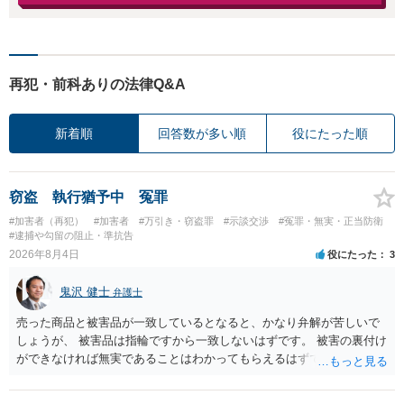
再犯・前科ありの法律Q&A
新着順
回答数が多い順
役にたった順
窃盗 執行猶予中 冤罪
#加害者（再犯）
#加害者
#万引き・窃盗罪
#示談交渉
#冤罪・無実・正当防衛
#逮捕や勾留の阻止・準抗告
2026年8月4日
役にたった
3
鬼沢 健士
弁護士
売った商品と被害品が一致しているとなると、かなり弁解が苦しいで
しょうが、 被害品は指輪ですから一致しないはずです。 被害の裏付け
ができなければ無実であることはわかってもらえるはずです。