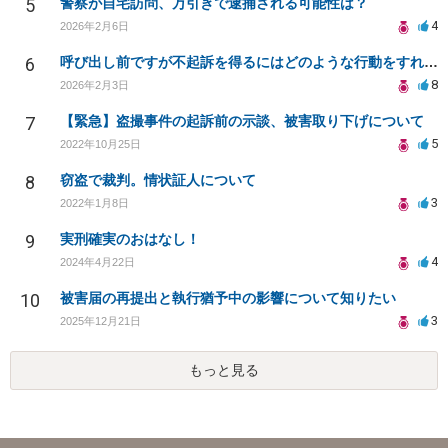
5
警察が自宅訪問、万引きで逮捕される可能性は？
4
2026年2月6日
6
呼び出し前ですが不起訴を得るにはどのような行動をすればよいか。反省文と再犯防止のルールを決めた上申書
8
2026年2月3日
7
【緊急】盗撮事件の起訴前の示談、被害取り下げについて
5
2022年10月25日
8
窃盗で裁判。情状証人について
3
2022年1月8日
9
実刑確実のおはなし！
4
2024年4月22日
10
被害届の再提出と執行猶予中の影響について知りたい
3
2025年12月21日
もっと見る