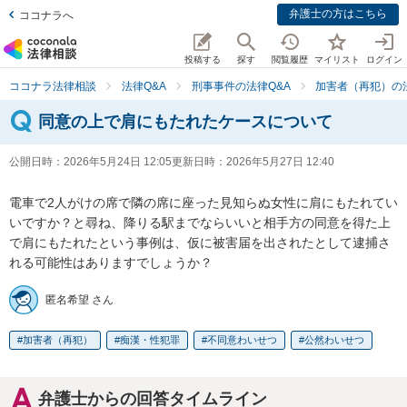
弁護士の方はこちら
ココナラへ
投稿する
探す
閲覧履歴
マイリスト
ログイン
ココナラ法律相談
法律Q&A
刑事事件の法律Q&A
加害者（再犯）の法
同意の上で肩にもたれたケースについて
公開日時：
2026年5月24日 12:05
更新日時：
2026年5月27日 12:40
電車で2人がけの席で隣の席に座った見知らぬ女性に肩にもたれてい
いですか？と尋ね、降りる駅までならいいと相手方の同意を得た上
で肩にもたれたという事例は、仮に被害届を出されたとして逮捕さ
れる可能性はありますでしょうか？
匿名希望 さん
加害者（再犯）
痴漢・性犯罪
不同意わいせつ
公然わいせつ
弁護士からの回答タイムライン