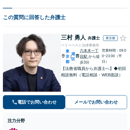
この質問に回答した弁護士
三村 勇人
弁護士
東京都
ベリーベスト法律事務所
六本木一丁
営業時間：09:0
東
港
0~23:00（平
京
目駅
から徒
|
区
都
日）
歩3分
【法務省職員から弁護士へ】◆初回
相談無料（電話相談・WEB面談）
電話でお問い合わせ
メールでお問い合わせ
注力分野