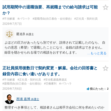
くしている場合があります。被告がこれ以上ありませんと言えば終わ
るかと思います。ご参考にしてください。
試用期間中の退職強要、再就職までの給与請求は可能
か？
#不当解雇
#パワハラ
#退職理由(自己都合・会社都合)
#正社員・契約社員
2026年7月7日
匿名B
弁護士
よほどの圧力があったなら別ですが、説得されて記載したのなら、 自
らの意思（希望）で退職したことになり、金銭の請求はできません。
録音を聴かせられる場での相談をおすすめします。
正社員採用後数日で契約変更・解雇。会社の回答書と
録音内容に食い違いがあります。
#不当解雇
#正社員・契約社員
#安全配慮義務違反
#退職理由(自己都合・会社都合)
#労働審判
#パワハラ
2026年7月6日
役にたった
2
西浦 嘉博
弁護士
整理すべき事項として、相談者さんは相手方会社に何を求めたいのか