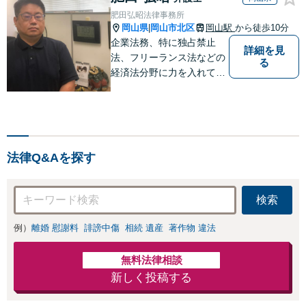
肥田弘昭法律事務所
岡山県
岡山市北区
岡山駅
から徒歩10分
|
企業法務、特に独占禁止
詳細を見
法、フリーランス法などの
る
経済法分野に力を入れてい
ます！！！
法律Q&Aを探す
検索
例）
離婚 慰謝料
誹謗中傷
相続 遺産
著作物 違法
無料法律相談
新しく投稿する