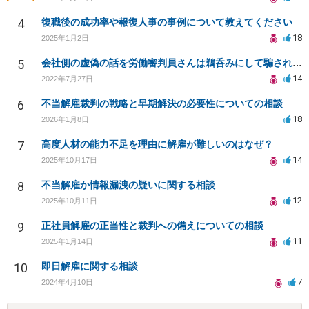
4
復職後の成功率や報復人事の事例について教えてください
18
2025年1月2日
5
会社側の虚偽の話を労働審判員さんは鵜呑みにして騙されてしまいました。
14
2022年7月27日
6
不当解雇裁判の戦略と早期解決の必要性についての相談
18
2026年1月8日
7
高度人材の能力不足を理由に解雇が難しいのはなぜ？
14
2025年10月17日
8
不当解雇か情報漏洩の疑いに関する相談
12
2025年10月11日
9
正社員解雇の正当性と裁判への備えについての相談
11
2025年1月14日
10
即日解雇に関する相談
7
2024年4月10日