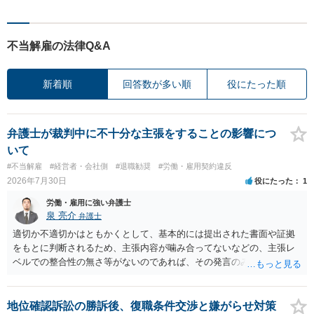
不当解雇の法律Q&A
新着順
回答数が多い順
役にたった順
弁護士が裁判中に不十分な主張をすることの影響につ
いて
#不当解雇
#経営者・会社側
#退職勧奨
#労働・雇用契約違反
2026年7月30日
役にたった
1
労働・雇用に強い弁護士
泉 亮介
弁護士
適切か不適切かはともかくとして、基本的には提出された書面や証拠
をもとに判断されるため、主張内容が噛み合ってないなどの、主張レ
ベルでの整合性の無さ等がないのであれば、その発言のみで大きく不
利になるということはないように思われます。
地位確認訴訟の勝訴後、復職条件交渉と嫌がらせ対策