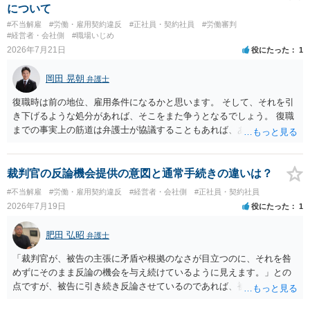
について
#不当解雇
#労働・雇用契約違反
#正社員・契約社員
#労働審判
#経営者・会社側
#職場いじめ
2026年7月21日
役にたった
1
岡田 晃朝
弁護士
復職時は前の地位、雇用条件になるかと思います。 そして、それを引
き下げるような処分があれば、そこをまた争うとなるでしょう。 復職
までの事実上の筋道は弁護士が協議することもあれば、あなたがご自
身で協議することもあります。 たいていは、訴訟判決までの依頼でし
ょうから、別途費用が発生することもありますが、出勤日時の設定く
らいならサービスでしてくれるかもしれません。
裁判官の反論機会提供の意図と通常手続きの違いは？
#不当解雇
#労働・雇用契約違反
#経営者・会社側
#正社員・契約社員
2026年7月19日
役にたった
1
肥田 弘昭
弁護士
「裁判官が、被告の主張に矛盾や根拠のなさが目立つのに、それを咎
めずにそのまま反論の機会を与え続けているように見えます。」との
点ですが、被告に引き続き反論させているのであれば、被告の主張が
不十分な点が裁判官からしてもあるからかと思います。手続保障を尽