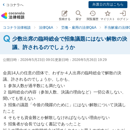
弁護士の方はこちら
ココナラへ
投稿する
探す
閲覧履歴
マイリスト
ログイン
ココナラ法律相談
法律Q&A
労働・雇用の法律Q&A
不当解雇の法律Q
少数出席の臨時総会で招集議題にはない解散の決
議、許されるのでしょうか
公開日時：
2026年5月23日 09:01
更新日時：
2026年5月26日 19:29
会員14人の任意の団体で、わずか４人出席の臨時総会で解散の決
議、許されるのでしょうか。しかも、

１ 参加人数が過半数にも満たない

２ 臨時総会の内容（参加人数、決議の理由など）一切公表しない、
聞いても答えない

３ 招集の議題「今後の飛躍のために」にはない解散について決議し
たこと

４ そもそも資金難とか解散しなければならない理由がない

５ 招集者が会長ではなく書記であったこと
