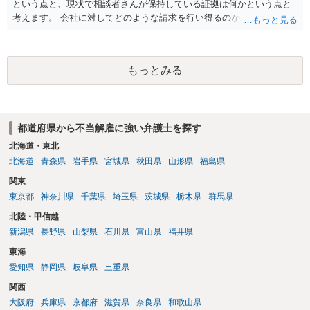
という点と、現状で相談者さんが保持している証拠は何かという点と
考えます。 会社に対してどのような請求を行い得るのか、また、どう
いった証拠を確保できているのかを精査・検討する為、最寄りの法律
事務所での相談を検討いただければと思われます。 上記、ご参考くだ
さい。
もっとみる
都道府県から不当解雇に強い弁護士を探す
北海道・東北
北海道
青森県
岩手県
宮城県
秋田県
山形県
福島県
関東
東京都
神奈川県
千葉県
埼玉県
茨城県
栃木県
群馬県
北陸・甲信越
新潟県
長野県
山梨県
石川県
富山県
福井県
東海
愛知県
静岡県
岐阜県
三重県
関西
大阪府
兵庫県
京都府
滋賀県
奈良県
和歌山県