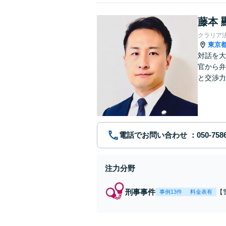
藤本 
クラリア
東京
対話を大
官から弁
と交渉力
事件まで
電話でお問い合わせ
注力分野
刑事事件
【
事例13件
料金表有
【
身
強