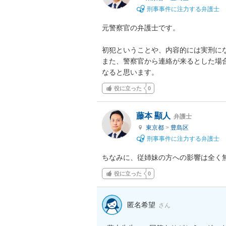
刑事事件に注力する弁護士
元警察官の弁護士です。

初犯ということや、内容的には実刑にな
また、警察官から連絡が来るとした場
なると思います。
役に立った
0
藤本 顯人
弁護士
東京都
>
豊島区
刑事事件に注力する弁護士
ちなみに、従姉妹の方への影響は全く
役に立った
0
匿名希望
さん