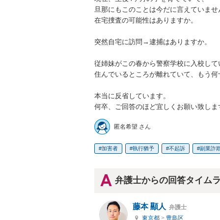
旦那にもこのことは今だに言えていません
在宅捜査の可能性はありますか。

突然自宅に訪問→逮捕はありますか。

従姉妹がこの春から警察学校に入校して
住んでいるところが離れていて、もう何
本当に反省しています。

何卒、ご回答のほど宜しくお願い致しま
匿名希望 さん
加害者
執行猶予
不起訴
副業詐
弁護士からの回答タイム
藤本 顯人
弁護士
東京都
>
豊島区