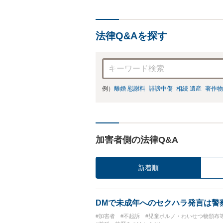
の
法律Q&Aを探す
例）
離婚 慰謝料
誹謗中傷
相続 遺産
著作物
加害者側の法律Q&A
新着順
DMで未成年へのセクハラ発言は警
#加害者
#不起訴
#児童ポルノ・わいせつ物頒布