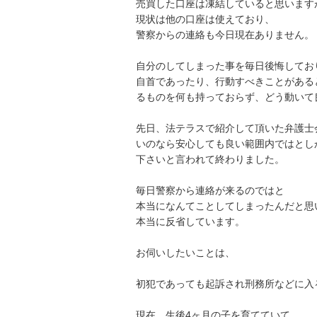
売買した口座は凍結していると思いますが
現状は他の口座は使えており、

警察からの連絡も今日現在ありません。

自分のしてしまった事を毎日後悔しており
自首であったり、行動すべきことがある
るものを何も持っておらず、どう動いて
先日、法テラスで紹介して頂いた弁護士
いのなら安心しても良い範囲内ではとし
下さいと言われて終わりました。

毎日警察から連絡が来るのではと

本当になんてことしてしまったんだと思
本当に反省しています。

お伺いしたいことは、

初犯であっても起訴され刑務所などに入
現在、生後4ヶ月の子を育てていて、
