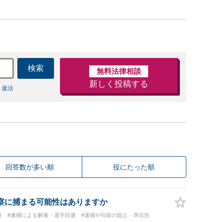
経験多数有り
検索
無料法律相談
新しく投稿する
 違法
回答数が多い順
役にたった順
察に捕まる可能性はありますか
等
#逮捕による解雇・退学回避
#逮捕や勾留の阻止・準抗告