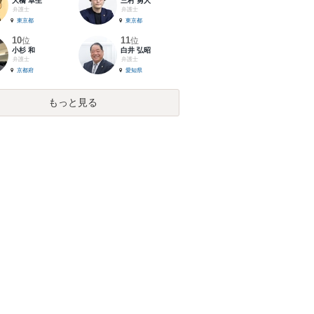
大橋 卓生
三村 勇人
弁護士
弁護士
東京都
東京都
10
11
位
位
小杉 和
白井 弘昭
弁護士
弁護士
京都府
愛知県
もっと見る