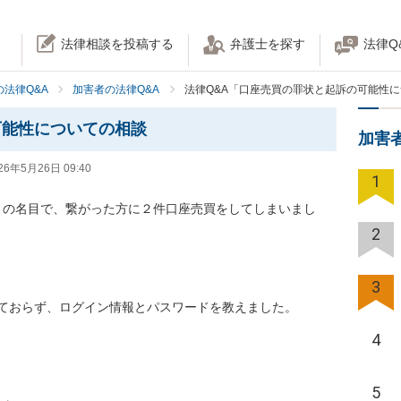
法律相談を投稿する
弁護士を探す
法律Q
法律Q&A
加害者の法律Q&A
法律Q&A「口座売買の罪状と起訴の可能性
可能性についての相談
加害
26年5月26日 09:40
1
との名目で、繋がった方に２件口座売買をしてしまいまし
2
3
ておらず、ログイン情報とパスワードを教えました。

4
5