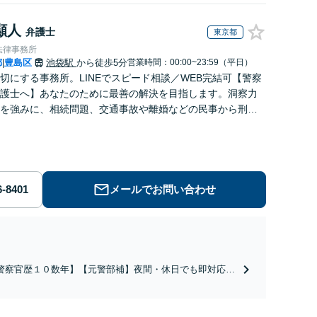
顯人
弁護士
東京都
法律事務所
都
豊島区
池袋駅
から徒歩5分
営業時間：00:00~23:59（平日）
|
切にする事務所。LINEでスピード相談／WEB完結可【警察
護士へ】あなたのために最善の解決を目指します。洞察力
を強みに、相続問題、交通事故や離婚などの民事から刑事
幅広く支援【完全個室】
メールでお問い合わせ
警察官歴１０数年】【元警部補】夜間・休日でも即対応！
即日接見】呼び出し直後や逮捕直後の対応により不起訴・
柄釈放実績多数！捜査経験を活かした先回りのサポートが
み。高い交渉力で示談成立へ尽力。少年事件／告訴・告発