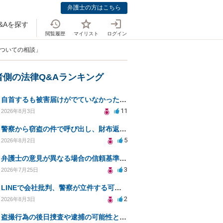
弁護士の方はこちら
&Aを探す
閲覧履歴
マイリスト
ログイン
についての相談」
者側の法律Q&Aランキング
自首するも被害届けがでていなかった場合
11
2026年8月3日
警察から窃盗の件で呼び出し、財布返却で自首すべきか？
5
2026年8月2日
弁護士の意見が異なる場合の信頼基準について教えてください
3
2026年7月25日
LINEで会社批判、警察が立件する可能性は？
2
2026年8月3日
盗撮行為の後日捜査や逮捕の可能性と初動対応について