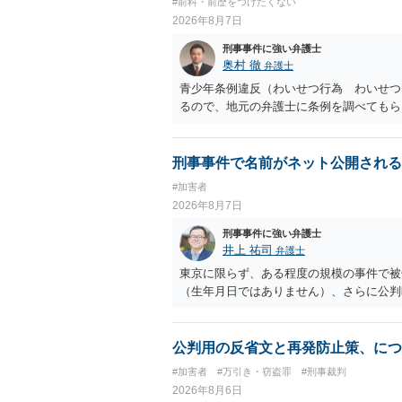
#前科・前歴をつけたくない
2026年8月7日
刑事事件に強い弁護士
奥村 徹
弁護士
青少年条例違反（わいせつ行為 わいせつ
るので、地元の弁護士に条例を調べてもら
刑事事件で名前がネット公開される
#加害者
2026年8月7日
刑事事件に強い弁護士
井上 祐司
弁護士
東京に限らず、ある程度の規模の事件で被
（生年月日ではありません）、さらに公判
公判用の反省文と再発防止策、につ
#加害者
#万引き・窃盗罪
#刑事裁判
2026年8月6日