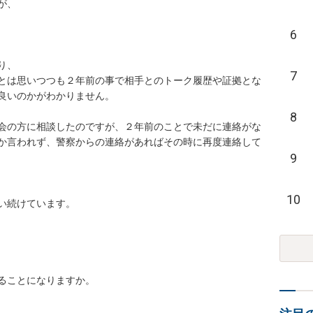
、

6
、

7
とは思いつつも２年前の事で相手とのトーク履歴や証拠とな
良いのかがわかりません。

8
会の方に相談したのですが、２年前のことで未だに連絡がな
か言われず、警察からの連絡があればその時に再度連絡して
9
10
い続けています。

ることになりますか。
