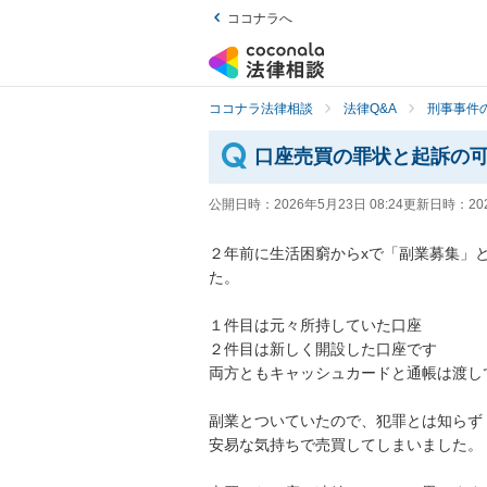
ココナラへ
ココナラ法律相談
法律Q&A
刑事事件の
口座売買の罪状と起訴の
公開日時：
2026年5月23日 08:24
更新日時：
20
２年前に生活困窮からxで「副業募集」
た。

１件目は元々所持していた口座

２件目は新しく開設した口座です

両方ともキャッシュカードと通帳は渡し
副業とついていたので、犯罪とは知らず

安易な気持ちで売買してしまいました。
