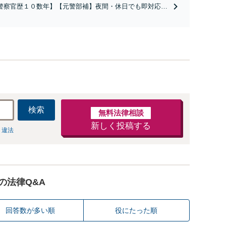
警察官歴１０数年】【元警部補】夜間・休日でも即対応！
即日接見】呼び出し直後や逮捕直後の対応により不起訴・
柄釈放実績多数！捜査経験を活かした先回りのサポートが
み。高い交渉力で示談成立へ尽力。少年事件／告訴・告発
経験多数有り
検索
無料法律相談
新しく投稿する
 違法
の法律Q&A
回答数が多い順
役にたった順