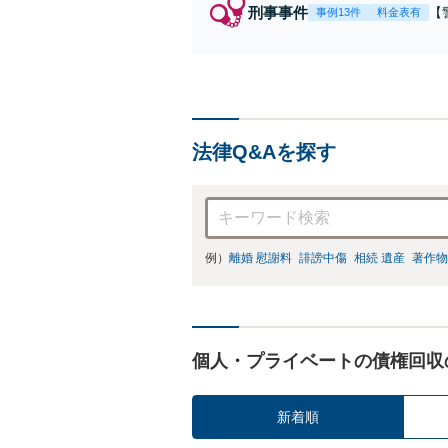
刑事事件
【
事例13件
料金表有
【
身
強
の
法律Q&Aを探す
例）
離婚 慰謝料
誹謗中傷
相続 遺産
著作物
個人・プライベートの債権回収
新着順