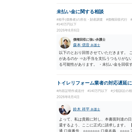
未払い金に関する相談
#相手(債務者)の所在・財産調査
#債権回収代行
#140万円以下
2026年8月6日
債権回収に強い弁護士
森本 偲音
弁護士
以下のとおり回答させていただきます。 
があるのか ⇒お手当を支払うつもりがな
る可能性があります。 ・未払い金を回収
行請求として３０万円を請求することが
であるため、公序良俗に反する契約とし
い可能性が高いです。 ・相手の氏名や住
トイレリフォーム業者の対応遅延に
続を利用する場合には、原則として相手方
#内容証明作成送付
#140万円以下
#少額訴訟の
2026年8月4日
鈴木 祥平
弁護士
よって、私は貴殿に対し、本書面到達の日
還するよう、ここに正式に請求します。 【
通 口座番号 ○○○○○○○ 口座名義 ○