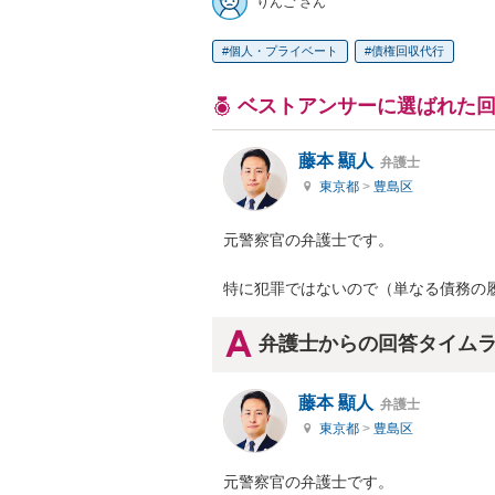
りんご さん
個人・プライベート
債権回収代行
ベストアンサーに選ばれた
藤本 顯人
弁護士
東京都
>
豊島区
元警察官の弁護士です。

特に犯罪ではないので（単なる債務の
弁護士からの回答タイム
藤本 顯人
弁護士
東京都
>
豊島区
元警察官の弁護士です。
