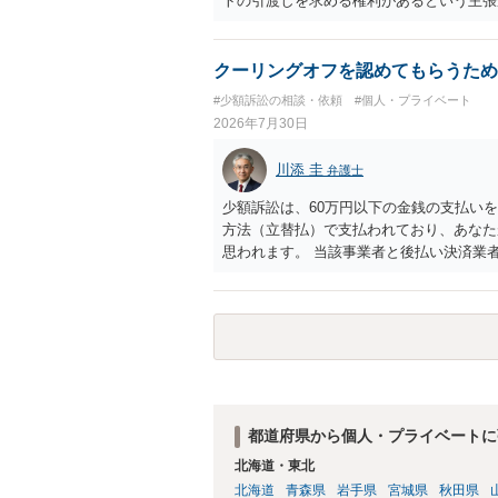
トの引渡しを求める権利があるという主張
「相手方と一緒に行く」という合意も付随
ば、交際を終了させたことにより「一緒に
チケットを引き渡すべきといえるかは微妙
クーリングオフを認めてもらうため
致するのではないか、という判断に傾くこ
#少額訴訟の相談・依頼
#個人・プライベート
場合、交際を解消した2人が当日隣り合わ
2026年7月30日
ころです。一方、チケットがエリア指定の
し、そのチケットが入手困難であったり特
川添 圭
弁護士
当該チケットがチケット転売防止法に規定
場合には、チケット引渡し以外に選択肢が
少額訴訟は、60万円以下の金銭の支払い
は「当事者の合理的意思」がどこにあるの
方法（立替払）で支払われており、あなた
問題なので、弁護士によっても回答は異な
思われます。 当該事業者と後払い決済業
れますが、まずは後払い決済業者へ（原契
書を送り、もし訴訟や支払督促を行ってき
思います。弁護士会の相談センター等で、
ど）へ相談されることをお勧めします。
都道府県から個人・プライベートに
北海道・東北
北海道
青森県
岩手県
宮城県
秋田県