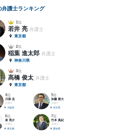
の弁護士ランキング
1
位
若井 亮
弁護士
東京都
2
位
稲葉 進太郎
弁護士
神奈川県
3
位
髙橋 俊太
弁護士
東京都
4
5
位
位
川添 圭
加藤 善大
弁護士
弁護士
大阪府
埼玉県
6
7
位
位
泉 亮介
竹本 真紀
弁護士
弁護士
東京都
愛知県