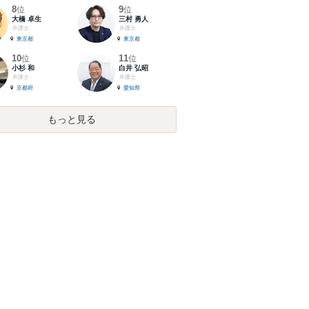
8
9
位
位
大橋 卓生
三村 勇人
弁護士
弁護士
東京都
東京都
10
11
位
位
小杉 和
白井 弘昭
弁護士
弁護士
京都府
愛知県
もっと見る