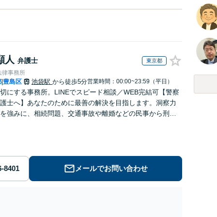
顯人
弁護士
東京都
法律事務所
都
豊島区
池袋駅
から徒歩5分
営業時間：00:00~23:59（平日）
|
切にする事務所。LINEでスピード相談／WEB完結可【警察
護士へ】あなたのために最善の解決を目指します。洞察力
を強みに、相続問題、交通事故や離婚などの民事から刑事
幅広く支援【完全個室】
メールでお問い合わせ