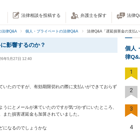
法律相談を投稿する
弁護士を探す
法律Q
法律Q&A
個人・プライベートの法律Q&A
法律Q&A「遅延損害金の支払
科に影響するのか？
個人
律Q
26年5月27日 12:40
1
ていたのですが、有効期限切れの際に支払いができておらず
2
ようにとメールが来ていたのですが気づかずにいたところ、
3
。また損害遅延金も加算されていました。

4
どになるのでしょうかな