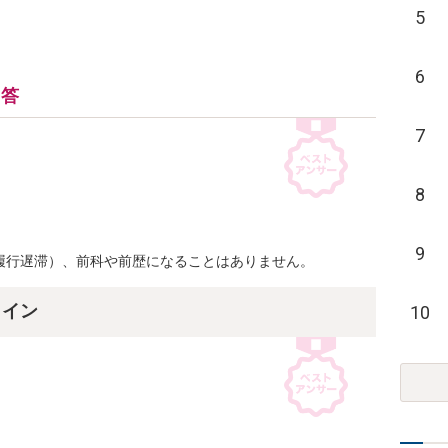
5
6
回答
7
8
9
履行遅滞）、前科や前歴になることはありません。
ライン
10