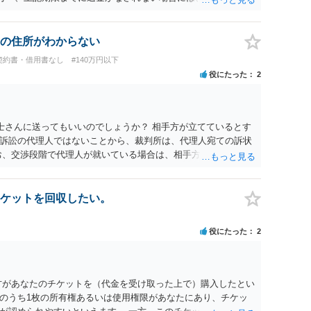
むを得ず、返還金23万円及びこれに対する遅延損害金の支払い
法的手続を直ちに講じます。 その際には、訴訟に要する費用そ
て請求する予定ですので、あらかじめ申し添えます。 本件は、
の住所がわからない
じた返還義務の履行を求めるものにすぎません。貴殿の仕入先
契約書・借用書なし
#140万円以下
、私に対する返還義務の発生や履行時期には何ら影響を及ぼす
役にたった
2
解決を不必要に遅延させることなく、誠意をもって速やかに返金
以上
士さんに送ってもいいのでしょうか？ 相手方が立てているとす
訴訟の代理人ではないことから、裁判所は、代理人宛ての訴状
お、交渉段階で代理人が就いている場合は、相手方（被告）の住
就いていたことを知らせると（訴状の記載内容から明らかな場
連絡し、引き続き訴訟も受任するかを聞いたうえで、受任の意
送達するのではなく、代理人に訴状の受領を促すこともありま
ケットを回収したい。
と、実際の本人性が明らかではありません。もちろん弁護士（２
も疑わしいのですが）も住所は明らかにしないでしょう。 何か
役にたった
2
、相手の住所等の情報を割り出していくしかないように思えま
方があなたのチケットを（代金を受け取った上で）購入したとい
のうち1枚の所有権あるいは使用権限があなたにあり、チケッ