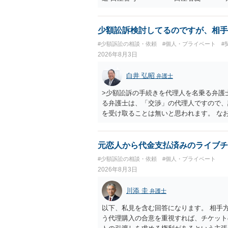
意に返金する意思がないものと判断し、や
を求める民事訴訟、支払督促その他必要な
の他法令上認められる金員についても併せ
少額訟訴検討してるのですが、相手
貴殿自らが契約を解約したことによって生
#少額訴訟の相談・依頼
#個人・プライベート
#
との取引関係や返金時期などの内部事情は
2026年8月3日
ものではありません。 これ以上、本件の
手続を履行されるよう、強く求めます。 
白井 弘昭
弁護士
>少額訟訴の手続きを代理人を名乗る弁護
る弁護士は、「交渉」の代理人ですので、
を受け取ることは無いと思われます。 な
所で訴状を作成提出し、裁判所に代理人が
合も）、裁判所が当該代理人弁護士に事前
志が明らかになったところで、直接被告に
元恋人から代金支払済みのライブチ
す。 ラインのやり取りでしか証拠がない
#少額訴訟の相談・依頼
#個人・プライベート
０万円の請求で代理人弁護士に委任するか
2026年8月3日
本人を示す事実（振込先などの情報）から
す。 以上、ご参考まで。
川添 圭
弁護士
以下、私見を含む回答になります。 相手
う代理購入の合意を重視すれば、チケット