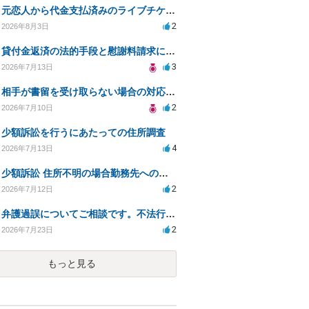
元恋人から代金支払済みのライブチケットを回収したい。
2
2026年8月3日
貸付金返済の法的手段と慰謝料請求について
3
2026年7月13日
相手が書留を受け取らない場合の対応と法的措置は？
2
2026年7月10日
少額訴訟を行うにあたっての住所調査
4
2026年7月13日
少額訴訟 住所不明の場合勤務先への書類送達は可能？
2
2026年7月12日
弁護過誤についてご相談です。不法行為の遅延損害金起算日について。
2
2026年7月23日
もっと見る