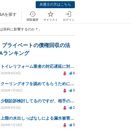
弁護士の方はこちら
&Aを探す
閲覧履歴
マイリスト
ログイン
いは前科に影響するのか？」
・プライベートの債権回収の法
&Aランキング
トイレリフォーム業者の対応遅延に対する法的措置相談
6
2026年8月4日
クーリングオフを認めてもらうために少額訴訟できるのでしょうか。
3
2026年7月30日
少額訟訴検討してるのですが、相手の住所がわからない
2
2026年8月3日
上階の水出しっぱなしによる漏水被害、130万円の回収方法を相談したい
5
2026年7月16日