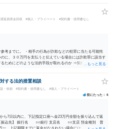
#遅延損害金回収
#個人・プライベート
#契約書・借用書なし
ご参考までに。 ・相手の行為が詐欺などの犯罪に当たる可能性
いのに、３０万円を支払うと伝えている場合には詐欺罪に該当す
するためにどのような法的手段が取れるのか ⇒契約に基づく履
考えられますが、 パパ活の契約は、売春防止法に抵触する契約
て 民法上無効（民法９０条）となるため、相手方に請求できな
所が分からない状態でも対応可能なのか ⇒訴訟等の裁判上の手
対する法的措置相談
の住所・氏名を把握している必要があります。
相談・依頼
#契約書・借用書なし
#個人・プライベート
役にたった
6
から7日以内に、下記指定口座へ金23万円全額を振り込んで返
振込先】 銀行名 ○○銀行 支店名 ○○支店 預金種別 普
○○○ 万一、上記期限までに返金がなされない場合には、貴殿には任