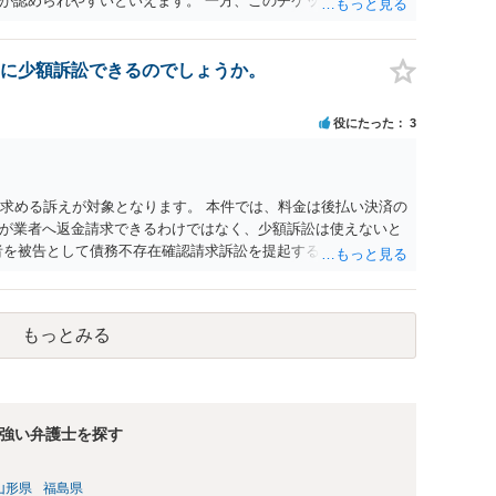
が認められやすいといえます。 一方、このチケット購入には
していたことを無視することができません。こちらを重視すれ
行く」という結果の実現に重大な障害が発生しており、当然に
であり、むしろ返金すべきとするのが当事者の合理的意思に合
に少額訴訟できるのでしょうか。
とになると思います。 例えば、当該チケットが座席指定である
せになることは避けたいという心理が働くことも無理からぬと
役にたった
3
アリーナ席であれば隣り合わせにならずに済むかもしれません
別席であったりすれば、判断は変わってくるかもしれません。
する特定興行入場券に該当し、券面上使用者が指定されている
ない場合もあるでしょう。 このように、本件の紛争は、法的に
を求める訴えが対象となります。 本件では、料金は後払い決済の
かを追求した解決が必要になると思われます。なかなか難しい
が業者へ返金請求できるわけではなく、少額訴訟は使えないと
るかもしれません。
者を被告として債務不存在確認請求訴訟を提起することも考えら
約のクーリング・オフの証拠の写しとともに）支払拒絶の通知
た場合には全面的に争う、というやり方がベターではないかと
消費者問題に強い弁護士（消費者保護委員会に所属しているな
もっとみる
強い弁護士を探す
山形県
福島県