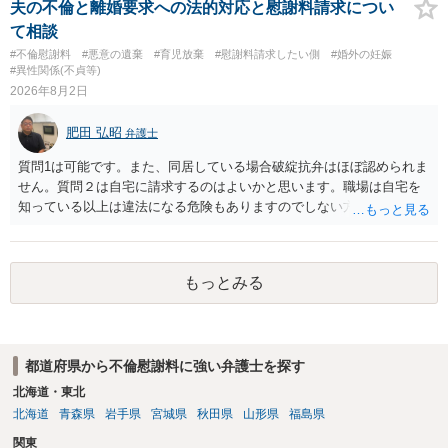
実です。
夫の不倫と離婚要求への法的対応と慰謝料請求につい
あれば，本人（行政書士でも同じだと思います。）への対応ではあま
て相談
り変わらないように思います。減額で折り合えるなら本人様の交渉で
#不倫慰謝料
#悪意の遺棄
#育児放棄
#慰謝料請求したい側
#婚外の妊娠
もよいように思いますが，ゼロかどうかの観点であれば，訴訟に進む
#異性関係(不貞等)
しかなくなるようにも思います。そうしますと，お近くの弁護士に相
2026年8月2日
談して進めることを検討した方がよいようにも思います。
肥田 弘昭
弁護士
質問1は可能です。また、同居している場合破綻抗弁はほぼ認められま
せん。質問２は自宅に請求するのはよいかと思います。職場は自宅を
知っている以上は違法になる危険もありますのでしない方が良いで
す。質問３は可能かと思います。質問４は悪意の遺棄などに該当する
かと思います。有責配偶者ですので相手方からの離婚は拒否しても仮
に訴訟されても法的に成立しません。質問５は認知すると養育費支払
もっとみる
い、相続権が発生します。合意があれば法的に可能ですが法律で強制
することはできません。質問６は可能です。質問７は不貞行為の写真
データ（ハメ撮り）、第三者撮影の腕組み写真、夫の自白録音まであ
るのであれば十分かと思います。ご参考にしてください。
都道府県から不倫慰謝料に強い弁護士を探す
北海道・東北
北海道
青森県
岩手県
宮城県
秋田県
山形県
福島県
関東