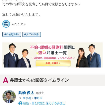
その際に謝罪文を提出した名目で減額となりますか？

宜しくお願いいたします。
みかん さん
不倫慰謝料
ダブル不倫
弁護士からの回答タイムライン
髙橋 俊太
弁護士
東京都
>
中野区
離婚・男女問題に注力する弁護士