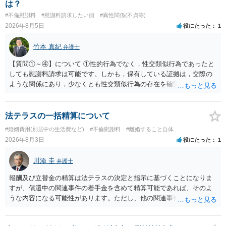
場合がありますので、ご注意ください。 以上、ご参考まで。
は？
#不倫慰謝料
#慰謝料請求したい側
#異性関係(不貞等)
2026年8月5日
役にたった
1
竹本 真紀
弁護士
【質問①～④】について ①性的行為でなく，性交類似行為であったと
しても慰謝料請求は可能です。しかも，保有している証拠は，交際の
ような関係にあり，少なくとも性交類似行為の存在を確実に証明でき
るものです（裏を返せば，証拠で認められる範囲でしか認めていない
ことを窺わせるものです。）。ですから，慰謝料請求を進めることで
よいと思います。 ただ．慰謝料額については，婚姻破綻に至っていな
法テラスの一括精算について
いとして，この点を考慮されることになるかもしれません。 ②夫との
#婚姻費用(別居中の生活費など)
#不倫慰謝料
#離婚すること自体
今後のことを考えて書いてもらうか否かを検討するのがよいと思いま
2026年8月3日
役にたった
1
す。今ある証拠以上のことを証明（証明力を強めることも含む）でき
るのであれば，前向きに検討を進めるという考え方でもよいでしょ
川添 圭
弁護士
う。慰謝料請求としては証拠として使えることが前提であり，その価
値と夫との関係との均衡のように思います。 ③行政書士に委任をして
報酬及び立替金の精算は法テラスの決定と指示に基づくことになりま
いるのであれば，どのような内容の委任なのか不明ですが，その行政
すが、償還中の関連事件の着手金を含めて精算可能であれば、そのよ
書士との協議になると思います。請求するか，訴訟にするか，その点
うな内容になる可能性があります。ただし、他の関連事件でも相手方
の見極めや，相手方は性交類似行為は認めているのか，それさえも否
から金銭を取得できる場合には個別に考える場合もあります。個別事
定しているのかによって，考え方・進め方は変わってくると思いま
情によって対応が違いますので、法テラスへお尋ねいただいた方が確
す。 ④性交類似行為を認めているにもかかわらず支払を拒否するので