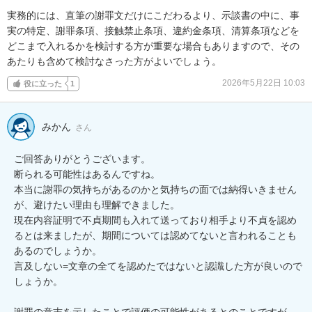
実務的には、直筆の謝罪文だけにこだわるより、示談書の中に、事
実の特定、謝罪条項、接触禁止条項、違約金条項、清算条項などを
どこまで入れるかを検討する方が重要な場合もありますので、その
あたりも含めて検討なさった方がよいでしょう。
2026年5月22日 10:03
役に立った
1
みかん
さん
ご回答ありがとうございます。

断られる可能性はあるんですね。

本当に謝罪の気持ちがあるのかと気持ちの面では納得いきません
が、避けたい理由も理解できました。

現在内容証明で不貞期間も入れて送っており相手より不貞を認め
るとは来ましたが、期間については認めてないと言われることも
あるのでしょうか。

言及しない=文章の全てを認めたではないと認識した方が良いので
しょうか。

謝罪の意志を示したことで評価の可能性があるとのことですが、