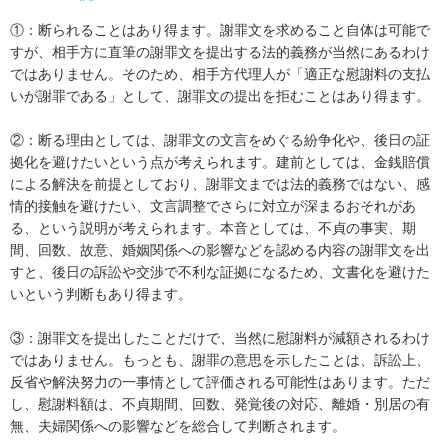
①：断られることはあり得ます。謝罪文を求めること自体は可能で
すが、相手方に直筆の謝罪文を提出する法的義務が当然にあるわけ
ではありません。そのため、相手方代理人が「適正な慰謝料の支払
いが謝罪である」として、謝罪文の提出を拒むことはあり得ます。

②：断る理由としては、謝罪文の文言をめぐる紛争化や、後日の証
拠化を避けたいという点が考えられます。建前としては、金銭賠償
による解決を前提としており、謝罪文までは法的義務ではない、感
情的接触を避けたい、文言調整でさらに対立が深まるおそれがあ
る、という説明が考えられます。本音としては、不貞の事実、期
間、回数、故意、婚姻関係への影響などを認める内容の謝罪文を出
すと、後日の訴訟や交渉で不利な証拠になるため、文書化を避けた
いという判断もあり得ます。

③：謝罪文を提出したことだけで、当然に慰謝料が減額されるわけ
ではありません。もっとも、謝罪の意思を示したことは、訴訟上、
反省や解決努力の一事情として評価される可能性はあります。ただ
し、慰謝料額は、不貞期間、回数、発覚後の対応、離婚・別居の有
無、夫婦関係への影響などを総合して判断されます。
