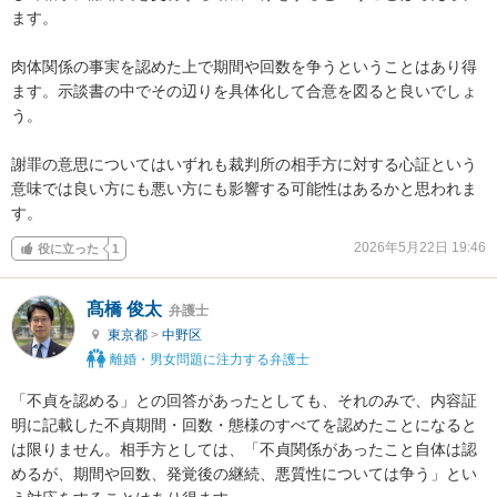
ます。

肉体関係の事実を認めた上で期間や回数を争うということはあり得
ます。示談書の中でその辺りを具体化して合意を図ると良いでしょ
う。

謝罪の意思についてはいずれも裁判所の相手方に対する心証という
意味では良い方にも悪い方にも影響する可能性はあるかと思われま
す。
2026年5月22日 19:46
役に立った
1
髙橋 俊太
弁護士
東京都
>
中野区
離婚・男女問題に注力する弁護士
「不貞を認める」との回答があったとしても、それのみで、内容証
明に記載した不貞期間・回数・態様のすべてを認めたことになると
は限りません。相手方としては、「不貞関係があったこと自体は認
めるが、期間や回数、発覚後の継続、悪質性については争う」とい