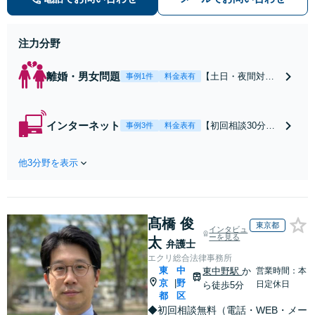
早期対応で駆けつけサポート【労
働】不当解雇・残業代請求はおまか
せください
注力分野
離婚・男女問題
【土日・夜間対応
事例1件
料金表有
可】【初回相談30
分無料】「相手方
から書面を提示さ
インターネット
【初回相談30分無
事例3件
料金表有
れたら、サインす
料】状況に応じて
る前にご相談を」
手段を使い分け、
経験豊富な弁護士
他3分野を表示
適切な方法で投稿
が全力で交渉にあ
の削除・発信者情
たります！相手方
報開示請求をおこ
と直接話す精神的
ないます「企業や
負担を軽減「弁護
髙橋 俊
お店の風評被害対
東京都
インタビュ
士の交渉で慰謝料
策／売り上げ低下
ーを見る
太
弁護士
金額アップ／減額
防止のために尽
エクリ総合法律事務所
交渉も対応可」
力」加害者側の対
東
中
東中野駅
か
営業時間：本
【完全個室対応】
応可：開示請求の
京
野
|
日定休日
ら徒歩5分
意見照会が来たと
都
区
きの対処法、被害
◆初回相談無料（電話・WEB・メー