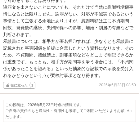
う対応をすることはあり得ます。

謝罪文を出さないことについても、それだけで当然に慰謝料増額事
情になるとは限りません。謝罪がない、対応が不誠実であるという
事情として主張する余地はありますが、慰謝料額は主に不貞期間、
回数、発覚後の継続、夫婦関係への影響、離婚・別居の有無などで
判断されます。

示談書については、相手方が署名押印すれば、少なくとも示談書に
記載された事実関係を前提に合意したという資料になります。その
ため、不貞期間、接触禁止、謝罪条項などをどこまで明記できるか
は重要です。もっとも、相手方が期間等を争う場合には、「不貞関
係があったことを認める」といった抽象的な記載での示談を受け入
れるかどうかという点が要検討事項となり得ます。
2026年5月23日 08:50
役に立った
1
この投稿は、2026年5月23日時点の情報です。
ご自身の責任のもと適法性・有用性を考慮してご利用いただくようお願いい
たします。