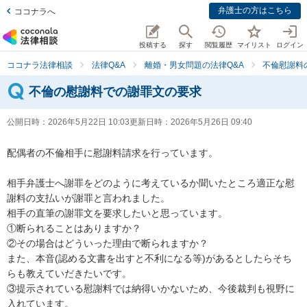
弁護士の方はこちら
ココナラへ
投稿する
探す
閲覧履歴
マイリスト
ログイン
ココナラ法律相談
法律Q&A
離婚・男女問題の法律Q&A
不倫慰謝料
不倫の慰謝料での謝罪文の要求
公開日時：
2026年5月22日 10:03
更新日時：
2026年5月26日 09:40
配偶者の不倫相手に慰謝料請求を行っています。

相手弁護士へ謝罪をどのように考えているか聞いたところ適正な慰
謝料の支払いが謝罪と言われました。

相手の直筆の謝罪文を要求したいと思っています。

①断られることはありますか？

②その場合はどういった理由で断られますか？

また、本音(認める文書を出すと不利になる等)があるとしたらそち
らも教えていだきたいです。

③提示されている慰謝料では納得いかないため、今後裁判も視野に
入れています。
