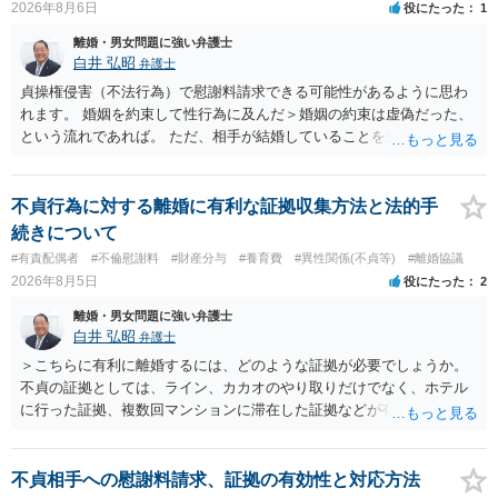
2026年8月6日
役にたった
1
離婚・男女問題に強い弁護士
白井 弘昭
弁護士
貞操権侵害（不法行為）で慰謝料請求できる可能性があるように思わ
れます。 婚姻を約束して性行為に及んだ＞婚姻の約束は虚偽だった、
という流れであれば。 ただ、相手が結婚していることを知って行為に
及んでいるのであれば、婚姻できないことについて相談者さんの帰責
性も認められそうですので、あまり慰謝料は高額にならないように思
われます。 一度、最寄りの弁護士に相談してみてください。
不貞行為に対する離婚に有利な証拠収集方法と法的手
続きについて
#有責配偶者
#不倫慰謝料
#財産分与
#養育費
#異性関係(不貞等)
#離婚協議
2026年8月5日
役にたった
2
離婚・男女問題に強い弁護士
白井 弘昭
弁護士
＞こちらに有利に離婚するには、どのような証拠が必要でしょうか。
不貞の証拠としては、ライン、カカオのやり取りだけでなく、ホテル
に行った証拠、複数回マンションに滞在した証拠などが有効です。 不
貞の証拠があれば、離婚をさらに有利に進める（離婚したい時期に離
婚する、慰謝料をとるなど）ことができると思われます。 ただし、不
貞発覚後、長期間同居を続けると、不貞を許したとの評価につながる
不貞相手への慰謝料請求、証拠の有効性と対応方法