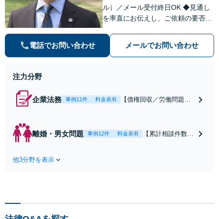
者との示談交渉
ル）／メール受付終日OK ◆見通し
を率直にお伝えし、ご依頼の要否も
含めてご案内いたします。受任から
解決まで弁護士本人が一貫してスピ
電話でお問い合わせ
メールでお問い合わせ
ーディーに対応いたします。 ◆累計
相談2000件以上・解決実績500件以
上
注力分野
企業法務
【債権回収／労働問題／
事例11件
料金表有
契約関係・契約書チェッ
ク／裁判対応】取引先と
のトラブル・会社内のト
離婚・男女問題
【累計相談件数20
事例12件
料金表有
ラブルなど、事後の解決
00件、解決事例50
だけでなく予防法務まで
0件以上】【初回
ワンストップで対応！顧
他3分野を表示
相談（電話・WE
問弁護士をお探しの方も
B）無料】「オー
ご相談ください！【顧問
ダーメイドの解決
経験豊富】【個別案件も
策を提示」依頼者
対応OK】
様の話を丁寧にう
かがい、どんな不
法律Q&Aを探す