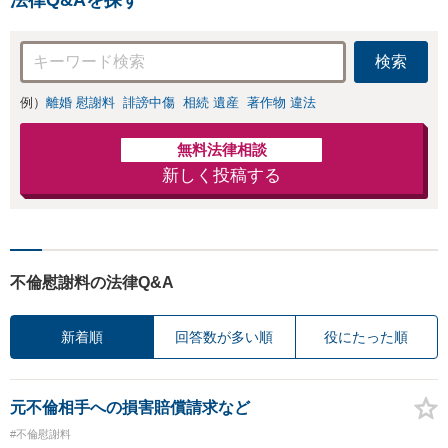
安があるのか、何
を解決したいのか
を正確に読み取り
検索
ます。【東京都在
住以外の方も対
例）
離婚 慰謝料
誹謗中傷
相続 遺産
著作物 違法
応】
無料法律相談
新しく投稿する
不倫慰謝料の法律Q&A
新着順
回答数が多い順
役にたった順
元不倫相手への損害賠償請求など
#不倫慰謝料