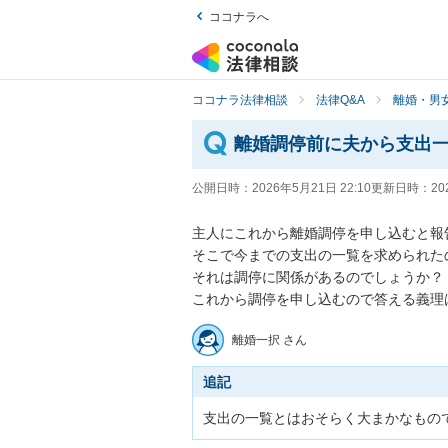
ココナラへ
ココナラ法律相談
法律Q&A
離婚・男
離婚調停前に夫から支出
公開日時：
2026年5月21日 22:10
更新日時：
20
主人にこれから離婚調停を申し込むと報告
そこで今までの支出の一覧を求められたの
それは調停に関係があるのでしょうか？

これから調停を申し込むので答える義理
離婚一択 さん
追記