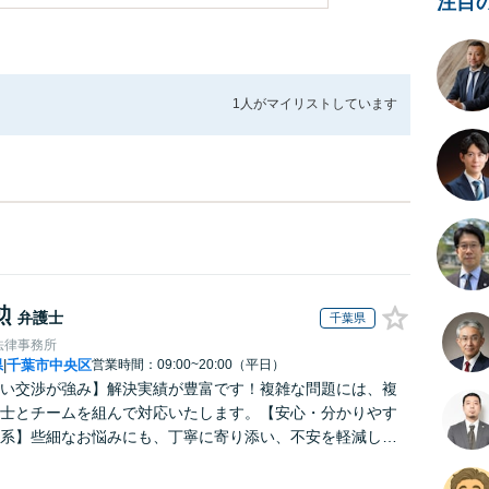
注目
1人が
マイリストしています
勲
弁護士
千葉県
法律事務所
県
千葉市中央区
営業時間：09:00~20:00（平日）
|
い交渉が強み】解決実績が豊富です！複雑な問題には、複
士とチームを組んで対応いたします。【安心・分かりやす
系】些細なお悩みにも、丁寧に寄り添い、不安を軽減しま
はお気軽にご相談ください。