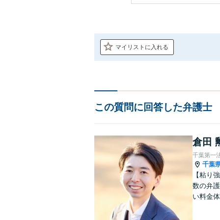
マイリストに入れる
この質問に回答した弁護士
倉田 
千葉第一
千葉
【粘り強
数の弁護
い料金体
す。まず