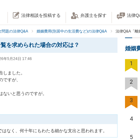
法律相談を投稿する
弁護士を探す
法律Q
女問題の法律Q&A
婚姻費用(別居中の生活費など)の法律Q&A
法律Q&A「
一覧を求められた場合の対応は？
婚姻
26年5月24日 17:46
1
しました。

ですが、

2
はないと思うのですが。
3
4
5