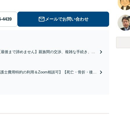
メールでお問い合わせ
【最後まで諦めません】親族間の交渉、複雑な手続き、全
て対応します！不利な条件で合意してしまう前にご相談く
ださい。【土地・不動産】長期化している問題もできる限
り円滑な交渉へと導きます。事業承継／相続放棄も対応可
護士費用特約の利用＆Zoom相談可】【死亡・骨折・後遺
能。【JR千葉駅近く】駐車場あり
害・むち打ち等】交通事故でご家族がなくなってしまった
やお怪我された方はまずご相談ください。ご自身での対応
は損をしてしまうかもしれません。代わりに交渉・手続き
し、負担を軽減。