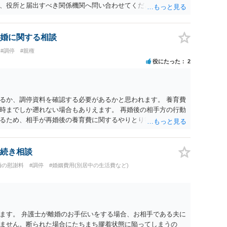
、役所と届出すべき関係機関へ問い合わせてください。
婚に関する相談
#調停
#親権
役にたった
2
るか、調停資料を確認する必要があるかと思われます。 養育費
時までしか遡れない場合もありえます。 再婚後の相手方の行動
るため、相手が再婚後の養育費に関するやりとり等があればそ
う。 公開相談の場での回答よりも個別に弁護士にご相談される
続き相談
婚の慰謝料
#調停
#婚姻費用(別居中の生活費など)
ます。 弁護士が離婚のお手伝いをする場合、お相手である夫に
ません。断られた場合にたちまち膠着状態に陥ってしまうの