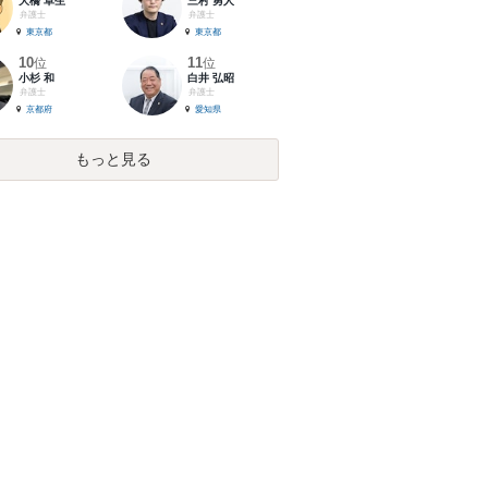
大橋 卓生
三村 勇人
弁護士
弁護士
東京都
東京都
10
11
位
位
小杉 和
白井 弘昭
弁護士
弁護士
京都府
愛知県
もっと見る