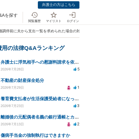
弁護士の方はこちら
&Aを探す
閲覧履歴
マイリスト
ログイン
離婚調停前に夫から支出一覧を求められた場合の対応は？」
費用の法律Q&Aランキング
弁護士に浮気相手への慰謝料請求を依頼する費用相場は？
5
2026年7月28日
不動産の財産保全処分
1
2026年7月29日
養育費支払者が生活保護受給者になった場合の支払い可否
3
2026年7月23日
離婚後の元配偶者名義の銀行通帳とカードの処分方法について
2
2026年7月13日
傷病手当金の強制執行はできますか