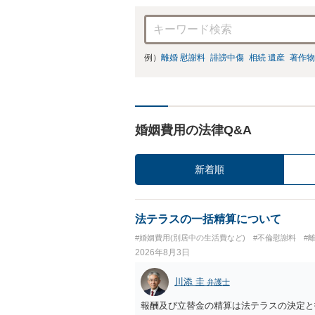
例）
離婚 慰謝料
誹謗中傷
相続 遺産
著作物
婚姻費用の法律Q&A
新着順
法テラスの一括精算について
#婚姻費用(別居中の生活費など)
#不倫慰謝料
#
2026年8月3日
川添 圭
弁護士
報酬及び立替金の精算は法テラスの決定と