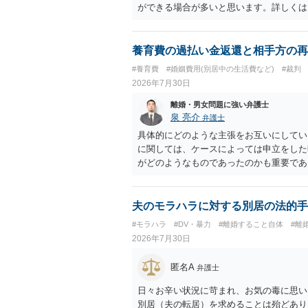
ができる場合が多いと思います。詳しくは
養育費の過払い金返還と相手方の再
#養育費
#婚姻費用(別居中の生活費など)
#裁判
2026年7月30日
離婚・男女問題に強い弁護士
泉 亮介
弁護士
具体的にどのような主張をお互いにしてい
に関しては、ケースによっては申立をした
がどのようなものであったのかも重要であ
ちらについても確認する必要があるでしょ
ことをお勧めいたします。
夫のモラハラに対する別居の法的手
#モラハラ
#DV・暴力
#離婚すること自体
#離
2026年7月30日
匿名A
弁護士
日々お辛い状況に苛まれ、お気の毒に思い
別居（夫の転居）を求めることは殆どあり