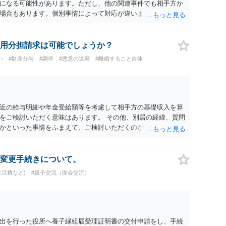
になる可能性があります。ただし、他の関連事件でも相手方か
場合もあります。個別事情によって対応が違いますので、法テ
用分担請求は可能でしょうか？
い
#財産分与
#調停
#悪意の遺棄
#離婚すること自体
近の給与明細や年金受給額等を考慮して相手方の基礎収入を算
をご検討いただく意味はあります。 その他、別居の経緯、質問
かといった事情をふまえて、ご検討いただくのが良いかと思い
変更手続きについて。
生活費など)
#親子交流（面会交流）
出を行った役所へ養子縁組届受理証明書の交付申請をし、手続