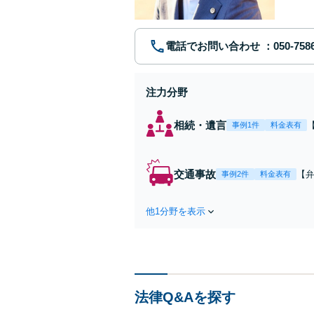
電話でお問い合わせ
注力分野
相続・遺言
事例1件
料金表有
交通事故
【弁
事例2件
料金表有
障
方
他1分野を表示
で
を
法律Q&Aを探す