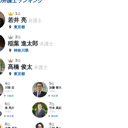
の弁護士ランキング
1
位
若井 亮
弁護士
東京都
2
位
稲葉 進太郎
弁護士
神奈川県
3
位
髙橋 俊太
弁護士
東京都
4
5
位
位
川添 圭
加藤 善大
弁護士
弁護士
大阪府
埼玉県
6
7
位
位
泉 亮介
竹本 真紀
弁護士
弁護士
東京都
愛知県
8
9
位
位