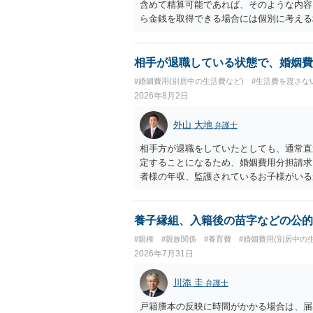
含めて精算可能であれば、そのような内容
ら金銭を取得できる場合には個別に考える
ラスへお尋ねいただいた方が確実です。
相手が退職している状態で、婚姻費
#婚姻費用(別居中の生活費など)
#生活費を渡さな
2026年8月2日
外山 大地
弁護士
相手方が退職をしていたとしても、通常直
定することになるため、婚姻費用分担請求
者様の年収、監護されているお子様がいる
ます。
養子縁組、入籍後の苗字などの公的
#親権
#親族関係
#養育費
#婚姻費用(別居中の
2026年7月31日
川添 圭
弁護士
戸籍謄本の反映に時間がかかる場合は、届