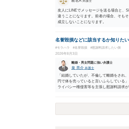
匿名A
弁護士
友人にLINEでメッセージを送る場合と、
違うことになります。前者の場合、そもそ
成立しないことになります。
名誉毀損などに該当するか知りたい
#モラハラ
#名誉毀損
#慰謝料請求したい側
2026年8月3日
離婚・男女問題に強い弁護士
泉 亮介
弁護士
「結婚していたが、不倫して離婚をされ、
円で体を売っていると言いふらしている」
ライバシー権侵害等を主張し慰謝料請求が
とのことですので，依頼中の弁護士と打ち
う。