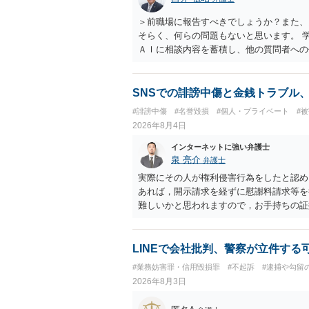
＞前職場に報告すべきでしょうか？また、
そらく、何らの問題もないと思います。 
ＡＩに相談内容を蓄積し、他の質問者への
社名を特定していない限り、一般論として
ので、その情報自体が、秘密情報に当たる
中傷の不特定多数への公開に当たるとも思
SNSでの誹謗中傷と金銭トラブル
したかも第三者にしられることはないので
#誹謗中傷
#名誉毀損
#個人・プライベート
#
して書き込んだとしても）、相談者さんが
2026年8月4日
参考まで。
インターネットに強い弁護士
泉 亮介
弁護士
実際にその人が権利侵害行為をしたと認め
あれば，開示請求を経ずに慰謝料請求等を
難しいかと思われますので，お手持ちの証
LINEで会社批判、警察が立件する
#業務妨害罪・信用毀損罪
#不起訴
#逮捕や勾留
2026年8月3日