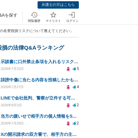
弁護士の方はこちら
&Aを探す
閲覧履歴
マイリスト
ログイン
合の名誉毀損リスクについて教えてください」
毀損の法律Q&Aランキング
示談書に口外禁止条項を入れるリスクはありますか？
5
2026年7月23日
誹謗中傷に当たる内容を投稿したかもしれない。開示請求や民事刑事裁判に発展しうるのか教えて欲しい。
4
2026年7月27日
LINEで会社批判、警察が立件する可能性は？
2
2026年8月3日
当方の腹いせで相手方の個人情報をSNSで晒してしまい名誉毀損させてしまったかもしれない
2
2026年7月29日
Xの開示請求の双方審で、相手方の主張が口頭ばかりで把握しきれません