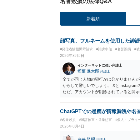
名誉毀損の法律Q&A
新着順
顔写真、フルネームを使用した誹謗
#発信者情報開示請求
#誹謗中傷
#名誉毀損
#
2026年8月5日
インターネットに強い弁護士
稲葉 進太郎
弁護士
全てが同じ人物の犯行かは分かりませんが
からして難しいでしょう。 XとInstag
ただ、アカウントが削除されていると開示
削除されている場合、今から進めても失敗
相手に全ての弁護士費用を負担させること
せることができるでしょう。訴訟で判決と
ChatGPTでの愚痴が情報漏洩や
ない場合があり何ともいえないところでし
#名誉毀損
#風評被害・営業妨害
#個人・プライ
2026年8月4日
白井 弘昭
弁護士