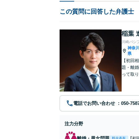
この質問に回答した弁護士
稲葉 
川崎パシ
神奈
県
【初回相
題・離婚
って取り
問い合わ
電話でお問い合わせ
注力分野
離婚・男女問題
【初
料金表有