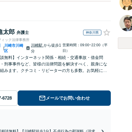
進太郎
弁護士
神奈川県
フィック法律事務所
川崎駅
から徒歩1
営業時間：09:00~22:00（平
川
川崎市川崎
|
区
日）
分
談無料】インターネット関係・相続・交通事故・借金問
・刑事事件など、皆様の法律問題を解決すべく、親身にな
組みます。クチコミ・リピーターの方も多数。お気軽にお
せ下さい。
メールでお問い合わせ
回相談無料】【川崎駅徒歩1分】不貞行為の慰謝料（請求さ