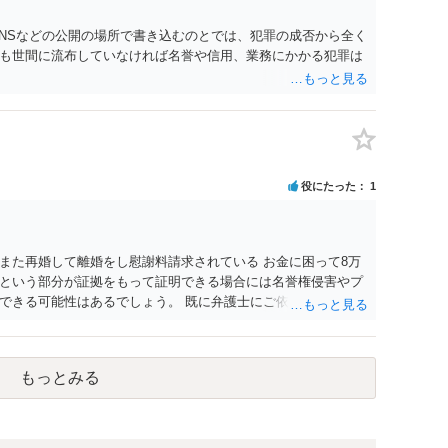
SNSなどの公開の場所で書き込むのとでは、犯罪の成否から全く
も世間に流布していなければ名誉や信用、業務にかかる犯罪は
役にたった
1
また再婚して離婚をし慰謝料請求されている お金に困って8万
という部分が証拠をもって証明できる場合には名誉権侵害やプ
できる可能性はあるでしょう。 既に弁護士にご依頼されている
合わせの末どのように対応するかを決められると良いでしょ
もっとみる