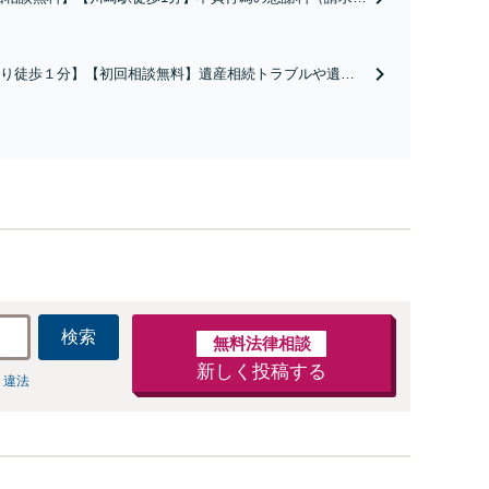
／請求したい）・熟年離婚・年金分割・婚姻費用・養育
財産分与・離婚の慰謝料など実績多数。川崎地域に根ざし
護士として、あなたの人生の再スタートを全力で後押しし
り徒歩１分】【初回相談無料】遺産相続トラブルや遺言
。
相続問題に豊富な実績があります。安心・信頼・丁寧を
の高いリーガルサービスを目指しております。
検索
無料法律相談
新しく投稿する
 違法