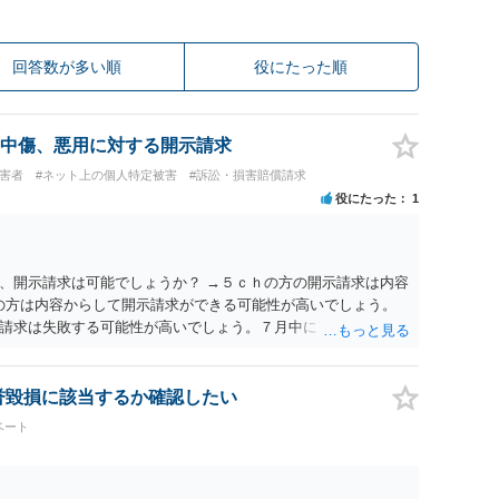
回答数が多い順
役にたった順
中傷、悪用に対する開示請求
被害者
#ネット上の個人特定被害
#訴訟・損害賠償請求
役にたった
1
、開示請求は可能でしょうか？ →５ｃｈの方の開示請求は内容
ramの方は内容からして開示請求ができる可能性が高いでしょう。
請求は失敗する可能性が高いでしょう。７月中にアカウントが
する可能性が高いように思われます。 相手を特定できた場合、
は可能でしょうか？ →訴訟外の交渉で相手方が認めれば負担さ
なった場合は、実際の弁護士費用が認められる場合と認められ
名誉毀損に該当するか確認したい
ょう。
ベート