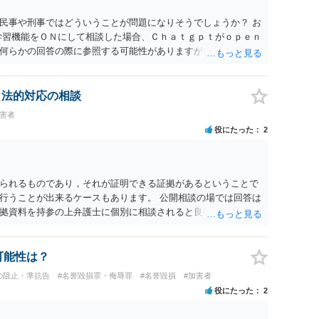
民事や刑事ではどういうことが問題になりそうでしょうか？ お
学習機能をＯＮにして相談した場合、Ｃｈａｔｇｐｔがｏｐｅｎ
何らかの回答の際に参照する可能性がありますが、個人名や会
抽象化されて回答に織り込まれる可能性が生じるにすぎません
とは思えませんし、名誉棄損として、個人や会社に対する誹謗
われません。 もちろん、誰がその内容をｃｈａｔｇｐｔに入力
、法的対応の相談
、個人や会社の特定をせずに書き込んだことで（おそらく特定
被害者
刑事民事の責任に問われることはないでしょう。 私見ながらご
役にたった
2
られるものであり，それが証明できる証拠があるということで
行うことが出来るケースもあります。 公開相談の場では回答は
拠資料を持参の上弁護士に個別に相談されると良いでしょう。
可能性は？
の阻止・準抗告
#名誉毀損罪・侮辱罪
#名誉毀損
#加害者
役にたった
2