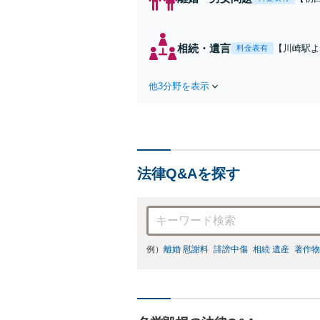
れた
費・
た弁
相続・遺言
【川崎駅よ
料金表有
ます
作成などの
心がけ，質
他3分野を表示
法律Q&Aを探す
例）
離婚 慰謝料
誹謗中傷
相続 遺産
著作物