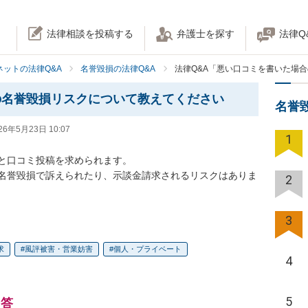
法律相談を投稿する
弁護士を探す
法律Q
ネットの法律Q&A
名誉毀損の法律Q&A
法律Q&A「悪い口コミを書いた場
の名誉毀損リスクについて教えてください
名誉
26年5月23日 10:07
1
と口コミ投稿を求められます。

名誉毀損で訴えられたり、示談金請求されるリスクはありま
2
3
求
風評被害・営業妨害
個人・プライベート
4
5
回答