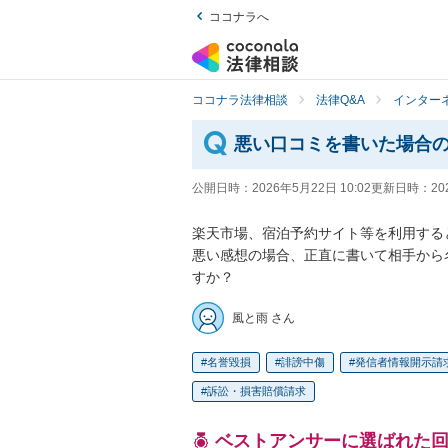
ココナラへ
ココナラ法律相談
法律Q&A
インター
悪い口コミを書いた場合
公開日時：
2026年5月22日 10:02
更新日時：
20
楽天市場、宿泊予約サイト等を利用する
悪い感想の場合、正直に書いて相手から
すか？
風と雨 さん
名誉毀損
誹謗中傷
発信者情報開示請
訴訟・損害賠償請求
ベストアンサーに選ばれた