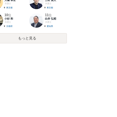
大橋 卓生
三村 勇人
弁護士
弁護士
東京都
東京都
10
11
位
位
小杉 和
白井 弘昭
弁護士
弁護士
京都府
愛知県
もっと見る