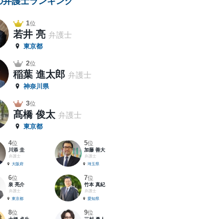
の弁護士ランキング
1
位
若井 亮
弁護士
東京都
2
位
稲葉 進太郎
弁護士
神奈川県
3
位
髙橋 俊太
弁護士
東京都
4
5
位
位
川添 圭
加藤 善大
弁護士
弁護士
大阪府
埼玉県
6
7
位
位
泉 亮介
竹本 真紀
弁護士
弁護士
東京都
愛知県
8
9
位
位