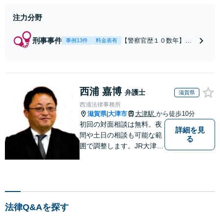
注力分野
刑事事件
【警察官歴１０数年】
事例13件
料金表有
【元警部補】夜間・休日
でも即対応！【即日接
見】呼び出し直後や逮捕
直後の対応により不起
西浦 嘉博
訴・身柄釈放実績多数！
弁護士
滋賀県
捜査経験を活かした先回
西浦法律事務所
りのサポートが強み。高
滋賀県
大津市
大津駅
から徒歩10分
|
い交渉力で示談成立へ尽
初回の対面相談は無料。夜
力。少年事件／告訴・告
詳細を見
間や土日の相談も可能な範
る
発の経験多数有り
囲で調整します。JR大津駅
から徒歩10分、京阪大津線
上栄町駅から徒歩4分、大
津赤十字病院の前になりま
す。 【滋賀県２位 弁護士
ドットコムランキング（20
法律Q&Aを探す
24年7月-2026年7月現