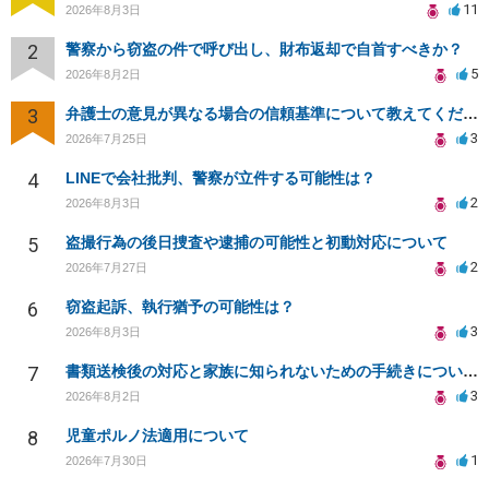
11
2026年8月3日
2
警察から窃盗の件で呼び出し、財布返却で自首すべきか？
5
2026年8月2日
3
弁護士の意見が異なる場合の信頼基準について教えてください
3
2026年7月25日
4
LINEで会社批判、警察が立件する可能性は？
2
2026年8月3日
5
盗撮行為の後日捜査や逮捕の可能性と初動対応について
2
2026年7月27日
6
窃盗起訴、執行猶予の可能性は？
3
2026年8月3日
7
書類送検後の対応と家族に知られないための手続きについて相談
3
2026年8月2日
8
児童ポルノ法適用について
1
2026年7月30日