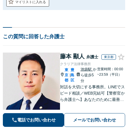
マイリストに入れる
この質問に回答した弁護士
藤本 顯人
弁護士
東京都
クラリア法律事務所
池袋駅
か
営業時間：00:00
東
豊
~23:59（平日）
京
島
ら徒歩5
|
都
区
分
対話を大切にする事務所。LINEでス
ピード相談／WEB完結可【警察官か
ら弁護士へ】あなたのために最善の
解決を目指します。洞察力と交渉力
を強みに、相続問題、交通事故や離
婚などの民事から刑事事件まで幅広
電話でお問い合わせ
メールでお問い合わせ
く支援【完全個室】