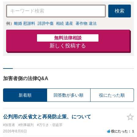
在）】
検索
例）
離婚 慰謝料
誹謗中傷
相続 遺産
著作物 違法
無料法律相談
新しく投稿する
加害者側の法律Q&A
新着順
回答数が多い順
役にたった順
公判用の反省文と再発防止策、について
#加害者
#刑事裁判
#万引き・窃盗罪
2026年8月6日
役にたった
1