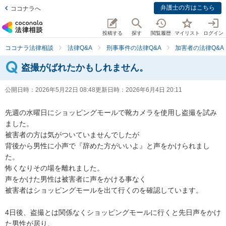
弁護士の方はこちら
ココナラへ
投稿する
探す
閲覧履歴
マイリスト
ログイン
ココナラ法律相談
法律Q&A
刑事事件の法律Q&A
加害者の法律Q&A
盗撮がばれたかもしれません。
公開日時：
2026年5月22日 08:48
更新日時：
2026年6月4日 20:11
先週の水曜日にショッピングモールで靴カメラを使用し盗撮を試み
ました。

被害者の方は気がついていませんでしたが

背後から男性に小声で『辞めた方がいいよ』と声をかけられまし
た。

怖くなりその場を離れました。

声をかけた男性は被害者に声をかける事なく

被害者はショッピングモールを出て行くのを確認しています。

4日後、盗撮とは関係なくショッピングモールに行くと先日声をかけ
た男性が居り、
