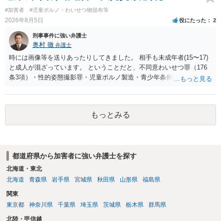
#加害者
#児童ポルノ・わいせつ物頒布等
2026年8月5日
役にたった
2
刑事事件に強い弁護士
奥村 徹
弁護士
時には画像等を送りあったりしてきました。 相手も未成年者(15〜17)
と成人が混ざっています。 ということだと、不同意わいせつ罪（176
条3項）・性的姿態撮影罪・児童ポルノ製造・青少年条例違反（わいせ
つ行為 児童ポルノ要求）などが検討されます。 重い罪もあるの
で、警察にバレれば、それなりの捜査を受けるでしょう。
もっとみる
都道府県から加害者に強い弁護士を探す
北海道・東北
北海道
青森県
岩手県
宮城県
秋田県
山形県
福島県
関東
東京都
神奈川県
千葉県
埼玉県
茨城県
栃木県
群馬県
北陸・甲信越