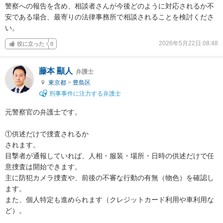
警察への報告を含め、相談者さんが今後どのように対応されるか不
安である場合、最寄りの法律事務所で相談されることを検討くださ
い。
2026年5月22日 08:48
役に立った
0
藤本 顯人
弁護士
東京都
>
豊島区
刑事事件に注力する弁護士
元警察官の弁護士です。

①供述だけで捜査されるか

されます。

目撃者が通報していれば、人相・服装・場所・日時の供述だけで任
意捜査は開始できます。

主に防犯カメラ捜査や、前後の不審な行動の有無（物色）を確認し
ます。

また、個人特定も進められます（クレジットカード利用や車利用な
ど）。
