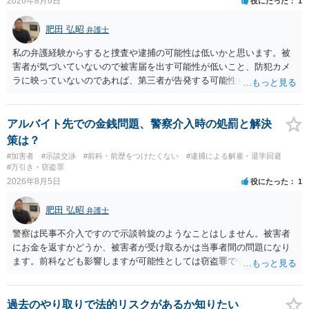
2026年8月6日
役にたった
1
肥田 弘昭
弁護士
私の弁護経験からすると捜査や逮捕の可能性は低いかと思います。被
害者が気づいていないので被害届を出す可能性が低いこと、防犯カメ
ラに映っていないのであれば、第三者が告発する可能性も低いこと、
証拠は削除されていることからです。但し、「電車内で携帯で対面に
座る女性を盗撮(全体像写真1枚と5秒程度の動画)してしまいました。下
着や胸など強調したものではありません。」とありますが、少なくと
アルバイト先での金銭問題、警察介入時の処罰と解決
も捜査段階では性的姿態等撮影罪の被疑事実で逮捕勾留されるケース
策は？
が私の弁護経験では多くなった印象です（最終的には不起訴ないし各
#加害者
#示談交渉
#前科・前歴をつけたくない
#逮捕による解雇・退学回避
都道府県の迷惑防止条例違反になることもあります）。2度としないこ
#万引き・窃盗罪
とをお勧めいたします。ご参考にしてください。
2026年8月5日
役にたった
1
肥田 弘昭
弁護士
警察は民事不介入ですので示談斡旋のようなことはしません。被害者
にお金を返すかどうか、被害者が受け取るかは当事者間の問題になり
ます。前科なども影響しますが可能性としては窃盗罪ですので、逮捕
勾留や略式起訴などの可能性もあります。ご参考にしてください。
過去のやり取りで法的リスクがあるか知りたい