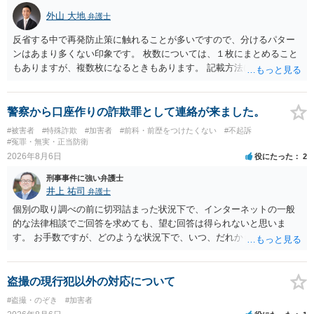
外山 大地
弁護士
反省する中で再発防止策に触れることが多いですので、分けるパター
ンはあまり多くない印象です。 枚数については、１枚にまとめること
もありますが、複数枚になるときもあります。 記載方法については、
手書きかどうかで裁判官に与える印象が大きく変わることはないと思
います。 したがいまして、いずれも良いかと考えます。
警察から口座作りの詐欺罪として連絡が来ました。
#被害者
#特殊詐欺
#加害者
#前科・前歴をつけたくない
#不起訴
#冤罪・無実・正当防衛
2026年8月6日
役にたった
2
刑事事件に強い弁護士
井上 祐司
弁護士
個別の取り調べの前に切羽詰まった状況下で、インターネットの一般
的な法律相談でご回答を求めても、望む回答は得られないと思いま
す。 お手数ですが、どのような状況下で、いつ、だれからどのような
経緯で口座の提供を頼まれ開設したか、それによる詐欺等の収益がど
の程度だと聞いているのかということについて、お近くで詳細な法律
相談を受けられたうえで対処方法を探された方がよいと思われます。
盗撮の現行犯以外の対応について
一般論でいえば、任意取り調べの場合、ＩＣレコーダーを持参して取
#盗撮・のぞき
#加害者
り調べ内容を録音することは必須だと考えます。