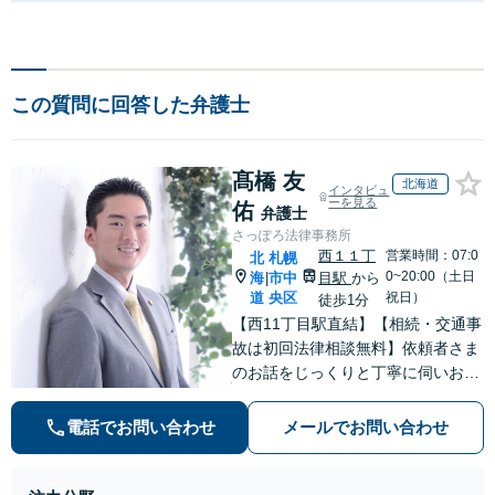
この質問に回答した弁護士
髙橋 友
北海道
インタビュ
ーを見る
佑
弁護士
さっぽろ法律事務所
西１１丁
営業時間：07:0
北
札幌
0~20:00（土日
海
市中
目駅
から
|
道
央区
祝日）
徒歩1分
【西11丁目駅直結】【相続・交通事
故は初回法律相談無料】依頼者さま
のお話をじっくりと丁寧に伺いお気
持ちに寄り添いながら最善の解決策
を共に考えていきます。弁護士に相
電話でお問い合わせ
メールでお問い合わせ
談するだけでも解決の道筋が見えて
気持ちが楽になることもあります。
お気軽にご相談ください。