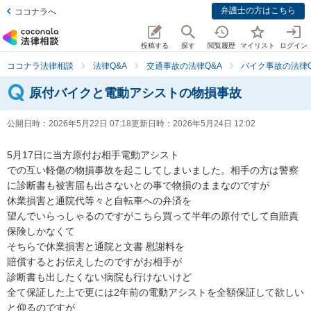
弁護士の方はこちら
ココナラへ
投稿する
探す
閲覧履歴
マイリスト
ログイン
ココナラ法律相談
法律Q&A
交通事故の法律Q&A
バイク事故の法律Q
原付バイクと電動アシストの物損事故
公開日時：
2026年5月22日 07:18
更新日時：
2026年5月24日 12:02
5月17日に当方原付お相手電動アシスト

での互い軽傷の物損事故を起こしてしまいました。相手の方は警察
に診断書も被害届も出さないとの事で物損のままなのですが

休業損害と通院代等々と自転車への弁済を

望んでいらっしゃるのですがこちら買って半年の原付でして自賠責
保険しかなくて

そちらで休業損害と通院と文書 慰謝料を

賠償するとお伝えしたのですがお相手が

診断書も出したくない病院も行けないけど

全て保証した上で更には2年前の電動アシストを全額保証して欲しい
と仰るのですが
