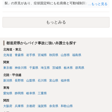
しょう。
社への確認や、既に発生している費用・費用上限との関係を確認して
裂」の所見があり、症状固定時にも右肩痛と可動域制限が残存してい
おいた方がよいでしょう。
るとのことですので、痛みのみの事案ではなく、機能障害も問題とな
り得る事案です。 肩関節の可動域については、主要運動である屈曲・
外転が健側の約２分の１に制限されているとのことですので、数値上
もっとみる
は肩関節の機能障害として１０級１０号や１２級６号などの後遺障害
が検討対象になり得ると考えられます。もっとも、実際の認定では、
可動域の数値だけでなく、事故態様、受傷直後からの肩症状の訴え、
初診時の所見、MRI所見と事故との因果関係、既往症・変性所見の有
都道府県からバイク事故に強い弁護士を探す
無、治療経過、医師の後遺障害診断書の記載内容などが総合的に検討
されます。事故から２か月後にMRIで判明したとのことですので、そ
北海道・東北
の間も一貫して肩の痛みや可動域制限を訴えていたかが重要です。ま
北海道
青森県
岩手県
宮城県
秋田県
山形県
福島県
た、MRI上、棘上筋萎縮や脂肪変性がない点は、慢性・陳旧性の断裂
関東
ではなく外傷性を主張するうえで意味を持つ可能性があります。一方
東京都
神奈川県
千葉県
埼玉県
茨城県
栃木県
群馬県
で、骨挫傷や骨折所見がないこと、骨内ガングリオン等の記載がある
ことから、自賠責側が既往・変性を問題にする可能性もあるように思
北陸・甲信越
われます。 したがって、後遺障害診断書では、右肩痛、可動域制限、
新潟県
長野県
山梨県
石川県
富山県
福井県
自動・他動可動域、MRI所見、日常生活・仕事上の支障を具体的に記
東海
載してもらうことが重要です。MRI画像、診療録、リハビリ記録、事
故直後からの症状経過も確認したうえで申請することが望ましいでし
愛知県
静岡県
岐阜県
三重県
ょう。
関西
大阪府
兵庫県
京都府
滋賀県
奈良県
和歌山県