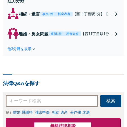
注力分野
相続・遺言
【西11丁目駅1分】【初
事例2件
料金表有
回法律相談無料】遺産
分割協議や遺言作成、
相続放棄など、お困り
離婚・男女問題
【西11丁目駅1分】
事例1件
料金表有
の際はぜひご相談くだ
【離婚事件を専門
さい。じっくりと耳を
に扱う委員会で副
傾け、状況やお気持ち
他3分野を表示
委員長】依頼者さ
を丁寧に受け止めなが
まの精神的な負担
ら、最適な解決策を一
を軽減できるよ
緒に考えてまいりま
う、じっくりとお
す。【電話・メール・W
話を伺い、お気持
EB相談可】
ちに寄り添うこと
法律Q&Aを探す
を大切にしていま
す。離婚するか悩
んでいる段階でも
検索
ご相談ください。
例）
離婚 慰謝料
誹謗中傷
相続 遺産
著作物 違法
無料法律相談