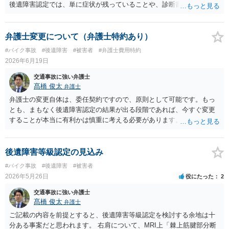
後遺障害認定では、単に症状が残っていることや、診断書に傷病名が
記載されていることだけでは足りず、事故によって生じた外傷性の異
常所見が画像等で客観的に確認できるか、症状の経過や治療状況と整
合するか、将来にわたり残存する障害といえるかが重視されます。 今
弁護士変更について（弁護士特約あり）
回の＜理由＞を見る限り、認定側は、MRI等に変性所見はあるもの
#バイク事故
#後遺障害
#被害者
#弁護士費用特約
の、事故による明らかな腱板損傷等の外傷性所見とは評価できない、
2026年6月19日
可動域制限についてもその原因となる客観的所見に乏しい、という理
由で非該当と判断しているようです。つまり、「棘上筋部分断裂」と
交通事故に強い弁護士
いう診断名自体を無視しているというより、それが本件事故による外
髙橋 俊太
弁護士
傷性の障害として裏付けられているかという点で否定的に見られてい
弁護士の変更自体は、委任契約ですので、原則として可能です。もっ
るものと思われます。 納得できない場合には、異議申立てを検討する
とも、まもなく後遺障害認定の結果が出る段階であれば、今すぐ変更
ことになりますが、単に「痛みが残っている」「MRIで部分断裂と診
することが本当に有利かは慎重に考える必要があります。すでに申請
断されている」と主張するだけでは、結論が変わらない可能性が高い
済みで結果待ちの状態であれば、この時点で弁護士を変更しても、少
です。異議申立てでは、事故前に肩症状がなかったこと、事故態様か
なくとも初回認定の結果自体には影響を与えられるわけではないと思
ら右肩に相当な外力が加わったこと、事故後早期から右肩症状が一貫
われます。右肩の棘上筋部分断裂、通院８か月半、実通院６８回とい
後遺障害等級認定の見込み
していること、画像所見が事故による外傷性変化と評価できること、
う事情があるのであれば、後遺障害認定の可能性が全くない事案とは
#バイク事故
#後遺障害
#被害者
可動域制限の原因が医学的に説明できることなどを、追加資料で補う
いえないと思います。ただし、認定の可否は通院期間や通院回数だけ
2026年5月26日
役にたった
2
必要があります。具体的には、主治医又は画像診断医の意見書、MRI
でなく、画像所見、可動域制限、症状の一貫性、事故態様、後遺障害
画像の再読影、事故直後からの診療録、可動域検査の推移、症状の一
診断書の記載内容等によって判断されます。 まずは担当弁護士本人
交通事故に強い弁護士
貫性を示す資料などを確認することが考えられます。 現在依頼されて
に、申請内容、提出資料、見通し、非該当だった場合の異議申立て方
髙橋 俊太
弁護士
いる弁護士に対し、非該当理由を踏まえて、どの点を追加立証できる
針について直接確認されるのがよいと思います。弁護士費用特約を利
ご記載の内容を前提とすると、後遺障害等級認定を検討する余地は十
のか、医師の意見書や画像鑑定を取得すべきかを確認されるとよいで
用している場合でも、弁護士変更が可能なことはありますが、保険会
分ある事案だと思われます。 右肩について、MRI上「棘上筋腱部分断