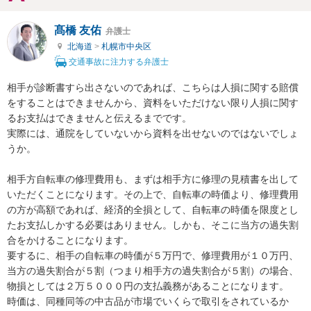
髙橋 友佑
弁護士
北海道
>
札幌市中央区
交通事故に注力する弁護士
相手が診断書すら出さないのであれば、こちらは人損に関する賠償
をすることはできませんから、資料をいただけない限り人損に関す
るお支払はできませんと伝えるまでです。

実際には、通院をしていないから資料を出せないのではないでしょ
うか。

相手方自転車の修理費用も、まずは相手方に修理の見積書を出して
いただくことになります。その上で、自転車の時価より、修理費用
の方が高額であれば、経済的全損として、自転車の時価を限度とし
たお支払しかする必要はありません。しかも、そこに当方の過失割
合をかけることになります。

要するに、相手の自転車の時価が５万円で、修理費用が１０万円、
当方の過失割合が５割（つまり相手方の過失割合が５割）の場合、

物損としては２万５０００円の支払義務があることになります。

時価は、同種同等の中古品が市場でいくらで取引をされているか