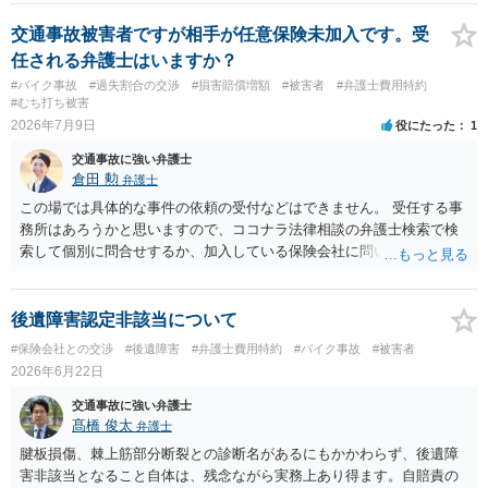
交通事故被害者ですが相手が任意保険未加入です。受
任される弁護士はいますか？
#バイク事故
#過失割合の交渉
#損害賠償増額
#被害者
#弁護士費用特約
#むち打ち被害
2026年7月9日
役にたった
1
交通事故に強い弁護士
倉田 勲
弁護士
この場では具体的な事件の依頼の受付などはできません。 受任する事
務所はあろうかと思いますので、ココナラ法律相談の弁護士検索で検
索して個別に問合せするか、加入している保険会社に問い合わせをし
て弁護士を紹介してもらってください。
後遺障害認定非該当について
#保険会社との交渉
#後遺障害
#弁護士費用特約
#バイク事故
#被害者
2026年6月22日
交通事故に強い弁護士
髙橋 俊太
弁護士
腱板損傷、棘上筋部分断裂との診断名があるにもかかわらず、後遺障
害非該当となること自体は、残念ながら実務上あり得ます。自賠責の