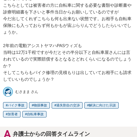
こちらとしては被害者の方に自転車に関する必要な書類や診断書や
診療明細書を下さいと事件当日からお願いしているのですが

今だ出してくれずこちらも何も出来ない状態です。お相手も自転車
保険にも入っておらず何もかもが宙ぶらりんでどうしたらいいでし
ょうか。

2年前の電動アシストヤマハPASウィズも

当時は12万1千程ですが今だとその半分以下と自転車屋さんには言
われているので実際賠償するとなるとどれくらいになるのでしょう
か？

そしてこちらもバイク修理の見積もりは出していてお相手にも請求
していいものでしょうか？
むさまま さん
バイク事故
物損事故
過失割合の交渉
解決に向けた示談
加害者
自転車事故
弁護士からの回答タイムライン