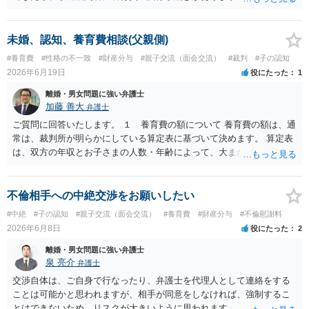
をご利用ください。 調停手続きであれば調停委員が相手方と話をして
養育費の金額を決めるよう勧めてくれます。 仮に合意が成立しなけれ
ば裁判官が金額を判断する審判手続きに進みますので、金額は確実に
未婚、認知、養育費相談(父親側)
決まります。
#養育費
#性格の不一致
#財産分与
#親子交流（面会交流）
#裁判
#子の認知
2026年6月19日
役にたった
1
離婚・男女問題に強い弁護士
加藤 善大
弁護士
ご質問に回答いたします。 １ 養育費の額について 養育費の額は、通
常は、裁判所が明らかにしている算定表に基づいて決めます。 算定表
は、双方の年収とお子さまの人数・年齢によって、大まかな金額がわ
かる用になっていますので、 相手（女性）の年収がわからないと具体
的な金額はわかりません。 例えば、育児中ということで相手女性が働
いていない場合は、年収がゼロか、 年収が１００万円ほどかる前提で
不倫相手への中絶交渉をお願いしたい
算定することがありますが、 いずれも、月額養育費は４万円から６万
#中絶
#子の認知
#親子交流（面会交流）
#養育費
#財産分与
#不倫慰謝料
円の範囲になると思われます（年収ゼロとすると６万円に近づき、年
2026年6月8日
役にたった
2
収１００万円とすると４万円に近づく感じです。）。 （息子さんの支
出を考慮して養育費を決めることは通常はありませんのでご注意くだ
離婚・男女問題に強い弁護士
さい。） ２ マンション等の権利について 相手の言い分はおそらく、
泉 亮介
弁護士
財産分与をしたいということだと思われます。 原則として、財産分与
交渉自体は、ご自身で行なったり、弁護士を代理人として連絡をする
は、結婚した後に離婚した場合、 結婚期間中に築いた財産を、原則と
ことは可能かと思われますが、相手が同意をしなければ、強制するこ
して半分ずつ分けるものですから、 結婚していない場合は、財産分与
とはできないため、リスクが大きいように思われます。