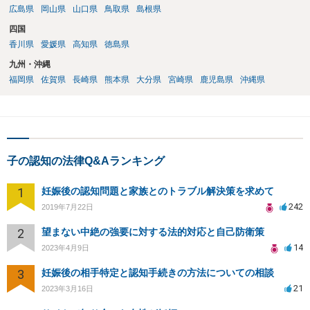
広島県
岡山県
山口県
鳥取県
島根県
四国
香川県
愛媛県
高知県
徳島県
九州・沖縄
福岡県
佐賀県
長崎県
熊本県
大分県
宮崎県
鹿児島県
沖縄県
子の認知の法律Q&Aランキング
1
妊娠後の認知問題と家族とのトラブル解決策を求めて
242
2019年7月22日
2
望まない中絶の強要に対する法的対応と自己防衛策
14
2023年4月9日
3
妊娠後の相手特定と認知手続きの方法についての相談
21
2023年3月16日