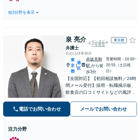
【離婚事件を専門
さい。じっくりと耳を
に扱う委員会で副
傾け、状況やお気持ち
他3分野を表示
委員長】依頼者さ
を丁寧に受け止めなが
まの精神的な負担
ら、最適な解決策を一
を軽減できるよ
緒に考えてまいりま
う、じっくりとお
す。【電話・メール・W
泉 亮介
話を伺い、お気持
東京都
インタビュ
EB相談可】
ーを見る
ちに寄り添うこと
弁護士
を大切にしていま
彩結法律事務所
す。離婚するか悩
赤坂見附
営業時間：10:00~
東
港
んでいる段階でも
20:55（土日祝
京
駅
から徒
|
区
ご相談ください。
都
日）
歩3分
【全国対応】【初回相談無料／24時
間メール受付】採用・転職掲示板、
飲食店の口コミサイトなどの風評被
害対策など実績あり！【刑事】犯罪
の種類を問わず相談可。可能な限り
電話でお問い合わせ
メールでお問い合わせ
早期対応で駆けつけサポート【労
働】不当解雇・残業代請求はおまか
せください
注力分野