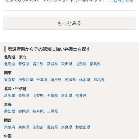
の必要はありません。 婚約解消の場合は、財産分与は認められませ
ん。 ただ、内縁関係にあって、それを解消した場合は、財産分与が認
められます。 仮に財産分与が必要だとしても （ご記載の内容だけでは
判断できませんがおそらく財産分与が必要な可能性は低いと思います
もっとみる
が。）、 財産分与は、その同居期間について認められるものですの
で、 財産分与の対象となる財産は、わずかだと思われます。 （マンシ
ョンを例にとると、マンション自体が財産分与の対象になるのではな
く、 マンションの価値と残ローンの差額が財産分与の対象になり得ま
都道府県から子の認知に強い弁護士を探す
す。） （なお、財産分与が問題になるとしても、例えば、自動車を息
北海道・東北
子さんがそれまでの貯金で購入した場合は、 そもそも、財産分与の対
北海道
青森県
岩手県
宮城県
秋田県
山形県
福島県
象にはなりません。） ３ 裁判になった場合にどうすべきか 養育費や
財産分与に争いがある場合は、調停・審判になりますが、 その場合
関東
は、弁護士にご依頼になり、必要な主張をしていくといいですよ。 ご
東京都
神奈川県
千葉県
埼玉県
茨城県
栃木県
群馬県
質問に対する回答は以上ですが、可能であれば、ご依頼になるかは別
北陸・甲信越
にして、お近くの弁護士に直接相談されて、今後の対応についてアド
新潟県
長野県
山梨県
石川県
富山県
福井県
バイスを求めることをおすすめいたします。 ご参考にしていただけま
すと幸いです。
東海
愛知県
静岡県
岐阜県
三重県
関西
大阪府
兵庫県
京都府
滋賀県
奈良県
和歌山県
中国