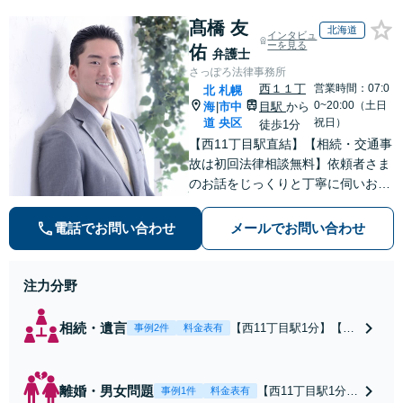
髙橋 友
北海道
インタビュ
ーを見る
佑
弁護士
さっぽろ法律事務所
西１１丁
営業時間：07:0
北
札幌
0~20:00（土日
海
市中
目駅
から
|
道
央区
祝日）
徒歩1分
【西11丁目駅直結】【相続・交通事
故は初回法律相談無料】依頼者さま
のお話をじっくりと丁寧に伺いお気
持ちに寄り添いながら最善の解決策
を共に考えていきます。弁護士に相
電話でお問い合わせ
メールでお問い合わせ
談するだけでも解決の道筋が見えて
気持ちが楽になることもあります。
お気軽にご相談ください。
注力分野
相続・遺言
【西11丁目駅1分】【初
事例2件
料金表有
回法律相談無料】遺産
分割協議や遺言作成、
相続放棄など、お困り
離婚・男女問題
【西11丁目駅1分】
事例1件
料金表有
の際はぜひご相談くだ