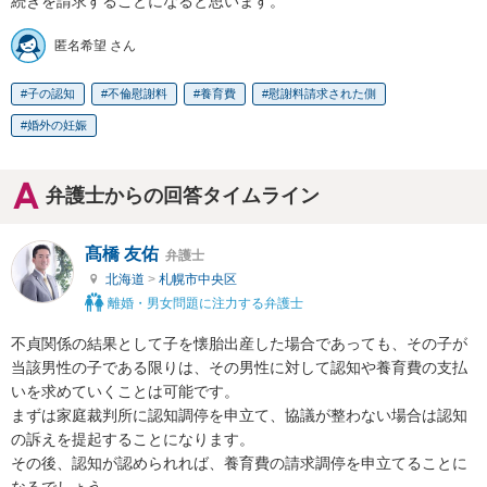
続きを請求することになると思います。
匿名希望 さん
子の認知
不倫慰謝料
養育費
慰謝料請求された側
婚外の妊娠
弁護士からの回答タイムライン
髙橋 友佑
弁護士
北海道
>
札幌市中央区
離婚・男女問題に注力する弁護士
不貞関係の結果として子を懐胎出産した場合であっても、その子が
当該男性の子である限りは、その男性に対して認知や養育費の支払
いを求めていくことは可能です。

まずは家庭裁判所に認知調停を申立て、協議が整わない場合は認知
の訴えを提起することになります。

その後、認知が認められれば、養育費の請求調停を申立てることに
なるでしょう。
