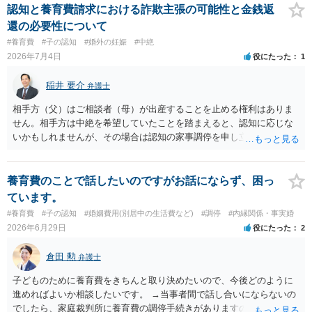
かは別として一度ご自身も個別に弁護士に相談をされたほうが良いで
認知と養育費請求における詐欺主張の可能性と金銭返
しょう。
還の必要性について
#養育費
#子の認知
#婚外の妊娠
#中絶
2026年7月4日
役にたった
1
稲井 要介
弁護士
相手方（父）はご相談者（母）が出産することを止める権利はありま
せん。相手方は中絶を希望していたことを踏まえると、認知に応じな
いかもしれませんが、その場合は認知の家事調停を申し立てることに
なります。ただ、中絶費用は、中絶しなかったので、本来的には相手
方に返還すべきものです。
養育費のことで話したいのですがお話にならず、困っ
ています。
#養育費
#子の認知
#婚姻費用(別居中の生活費など)
#調停
#内縁関係・事実婚
2026年6月29日
役にたった
2
倉田 勲
弁護士
子どものために養育費をきちんと取り決めたいので、今後どのように
進めればよいか相談したいです。 →当事者間で話し合いにならないの
でしたら、家庭裁判所に養育費の調停手続きがありますので、そちら