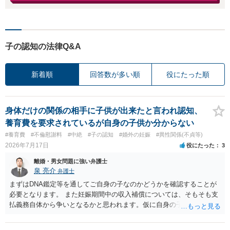
子の認知の法律Q&A
新着順
回答数が多い順
役にたった順
身体だけの関係の相手に子供が出来たと言われ認知、
養育費を要求されているが自身の子供か分からない
#養育費
#不倫慰謝料
#中絶
#子の認知
#婚外の妊娠
#異性関係(不貞等)
2026年7月17日
役にたった
3
離婚・男女問題に強い弁護士
泉 亮介
弁護士
まずはDNA鑑定等を通してご自身の子なのかどうかを確認することが
必要となります。 また妊娠期間中の収入補償については、そもそも支
払義務自体から争いとなるかと思われます。仮に自身の子であったと
して、そのことから当然に補償義務が発生するものではありません。
相手に弁護士がついているということであれば、依頼をするかしない