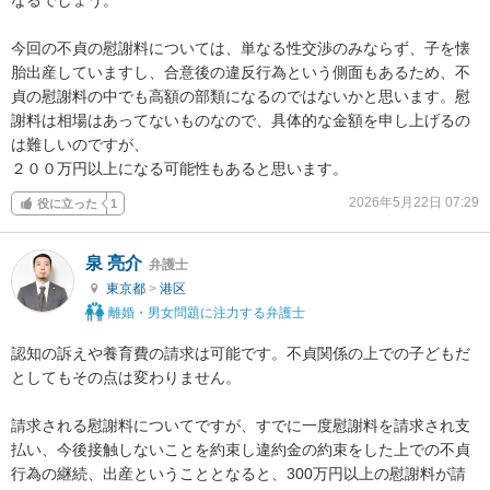
今回の不貞の慰謝料については、単なる性交渉のみならず、子を懐
胎出産していますし、合意後の違反行為という側面もあるため、不
貞の慰謝料の中でも高額の部類になるのではないかと思います。慰
謝料は相場はあってないものなので、具体的な金額を申し上げるの
は難しいのですが、

２００万円以上になる可能性もあると思います。
2026年5月22日 07:29
役に立った
1
泉 亮介
弁護士
東京都
>
港区
離婚・男女問題に注力する弁護士
認知の訴えや養育費の請求は可能です。不貞関係の上での子どもだ
としてもその点は変わりません。

請求される慰謝料についてですが、すでに一度慰謝料を請求され支
払い、今後接触しないことを約束し違約金の約束をした上での不貞
行為の継続、出産ということとなると、300万円以上の慰謝料が請