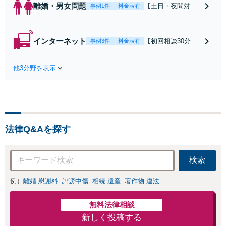
離婚・男女問題
【土日・夜間対応
事例1件
料金表有
可】【初回相談30
分無料】「相手方
から書面を提示さ
インターネット
【初回相談30分無
事例3件
料金表有
れたら、サインす
料】状況に応じて
る前にご相談を」
手段を使い分け、
経験豊富な弁護士
他3分野を表示
適切な方法で投稿
が全力で交渉にあ
の削除・発信者情
たります！相手方
報開示請求をおこ
と直接話す精神的
ないます「企業や
負担を軽減「弁護
お店の風評被害対
士の交渉で慰謝料
策／売り上げ低下
金額アップ／減額
法律Q&Aを探す
防止のために尽
交渉も対応可」
力」加害者側の対
【完全個室対応】
応可：開示請求の
検索
意見照会が来たと
きの対処法、被害
例）
離婚 慰謝料
誹謗中傷
相続 遺産
著作物 違法
者との示談交渉
無料法律相談
新しく投稿する