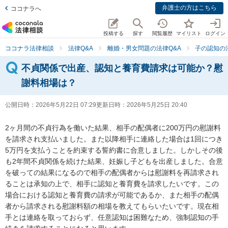
弁護士の方はこちら
ココナラへ
投稿する
探す
閲覧履歴
マイリスト
ログイン
ココナラ法律相談
法律Q&A
離婚・男女問題の法律Q&A
子の認知の
不貞関係で出産、認知と養育費請求は可能か？慰
謝料相場は？
公開日時：
2026年5月22日 07:29
更新日時：
2026年5月25日 20:40
2ヶ月間の不貞行為を働いた結果、相手の配偶者に200万円の慰謝料
を請求され支払いました。また以降相手に連絡した場合は1回につき
5万円を支払うことを約束する誓約書に合意しました。しかしその後
も2年間不貞関係を続けた結果、妊娠し子どもを出産しました。合意
を破っての結果になるので相手の配偶者からは慰謝料を再請求され
ることは承知の上で、相手に認知と養育費を請求したいです。この
場合における認知と養育費の請求が可能であるか、また相手の配偶
者から請求される慰謝料額の相場を教えてもらいたいです。現在相
手とは連絡を取っておらず、任意認知は困難なため、強制認知の手