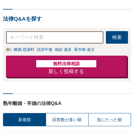
法律Q&Aを探す
検索
例）
離婚 慰謝料
誹謗中傷
相続 遺産
著作物 違法
無料法律相談
新しく投稿する
熟年離婚・卒婚の法律Q&A
新着順
回答数が多い順
役にたった順