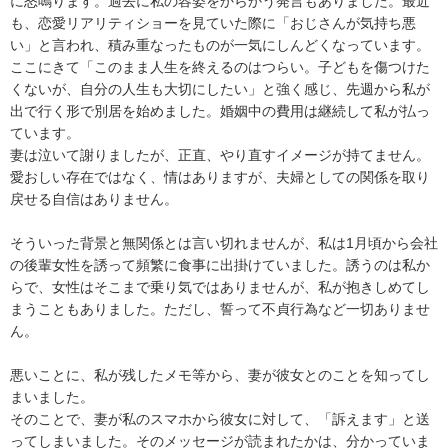
に怒鳴ります。過去に私の容姿をからかう発言もありました。最近
も、恋愛リアリティショーを見ていた際に「おじさんが気持ち悪
い」と言われ、積み重なったものが一気にしんどくなっています。

ここにきて「このまま人生を終えるのはつらい。子どもを傷つけた
くないが、自分の人生も大切にしたい」と強く感じ、先週から私が
出で行く形で別居を始めました。婚姻中の費用は継続して私が払っ
ています。

妻は泣いて謝りましたが、正直、やり直すイメージが持てません。
愛おしい存在ではなく、情はありますが、夫婦としての関係を取り
戻せる自信はありません。

そういった背景と無関係とは言い切れませんが、私は1月頃から会社
の後輩女性を誘って頻繁に食事に出掛けていました。誘うのは私か
らで、女性はそこまで乗り気ではありませんが、私が抱きしめてし
まうこともありました。ただし、誓って不貞行為など一切ありませ
ん。

悪いことに、私が残したメモ等から、妻が彼女とのことを知ってし
まいました。

そのことで、妻が私のスマホから彼女に対して、「訴えます」と送
ってしまいました。そのメッセージが読まれたかは、分かっていま