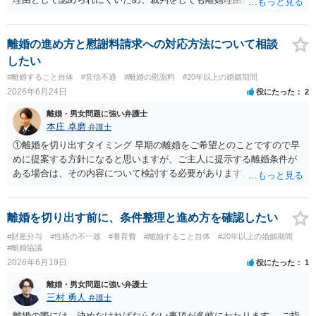
手方の関係、相手方の氏名・住所等、夫婦関係への影響、離婚予定の
い可能性も十分あり得ます。 調停での話し合いがうまくいかない場合
有無など事実関係をよく整理して相談されることをお勧めいたしま
は別居期間を重ねた上で離婚裁判を行うこととなります。 いずれにし
す。
ても別居を開始した上で弁護士を立てて協議を重ねていくこととなる
離婚の進め方と慰謝料請求への対応方法について相談
でしょう。
したい
#離婚すること自体
#音信不通
#離婚の慰謝料
#20年以上の婚姻期間
2026年6月24日
役にたった
2
離婚・男女問題に強い弁護士
本庄 卓磨
弁護士
①離婚を切り出すタイミング 早期の離婚をご希望とのことですので早
めに提案する方針になると思いますが、ご主人に提示する離婚条件が
ある場合は、その内容について検討する必要があります。 ②話し合い
の方法 ご事情からすると、当事者・ご家族だけの話し合いは対立が生
じやすいと思います。スムーズかつ有利に進めるために、弁護士を通
じて進めることをご検討ください。 ③慰謝料を請求された場合の流れ
離婚を切り出す前に、条件整理と進め方を確認したい
一般的には、まず書面等での請求があり、折り合いがつかなければ最
#財産分与
#性格の不一致
#養育費
#離婚すること自体
#20年以上の婚姻期間
終的に裁判になる可能性があります。 ④支払いに応じたくない場合 事
#離婚協議
実関係や証拠について反論したうえで、支払いを拒否する対応が考え
2026年6月19日
役にたった
1
られます。 ⑤見つけた日記の扱い 手を加えずそのままにしておくのが
離婚・男女問題に強い弁護士
安全です。 ⑥慰謝料の相場 慰謝料の額は個別の事情によって大きく異
三村 勇人
弁護士
なり、一概に相場を申し上げることは難しいところです。そもそも本
件では、慰謝料が認められるか自体が争点になり得ます。 離婚の進め
離婚の際には、決めなければならない事項が多岐にわたります。 ご指