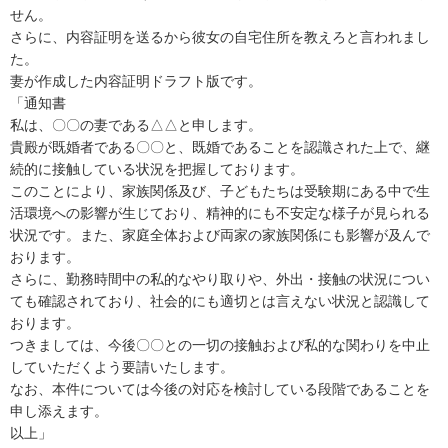
せん。

さらに、内容証明を送るから彼女の自宅住所を教えろと言われまし
た。

妻が作成した内容証明ドラフト版です。

「通知書

私は、〇〇の妻である△△と申します。

貴殿が既婚者である〇〇と、既婚であることを認識された上で、継
続的に接触している状況を把握しております。

このことにより、家族関係及び、子どもたちは受験期にある中で生
活環境への影響が生じており、精神的にも不安定な様子が見られる
状況です。また、家庭全体および両家の家族関係にも影響が及んで
おります。

さらに、勤務時間中の私的なやり取りや、外出・接触の状況につい
ても確認されており、社会的にも適切とは言えない状況と認識して
おります。

つきましては、今後〇〇との一切の接触および私的な関わりを中止
していただくよう要請いたします。

なお、本件については今後の対応を検討している段階であることを
申し添えます。

以上」
