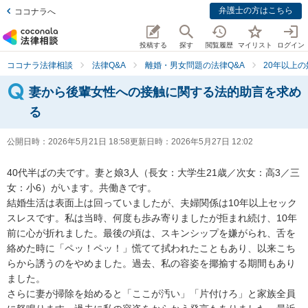
弁護士の方はこちら
ココナラへ
投稿する
探す
閲覧履歴
マイリスト
ログイン
ココナラ法律相談
法律Q&A
離婚・男女問題の法律Q&A
20年以上の
妻から後輩女性への接触に関する法的助言を求め
る
公開日時：
2026年5月21日 18:58
更新日時：
2026年5月27日 12:02
40代半ばの夫です。妻と娘3人（長女：大学生21歳／次女：高3／三
女：小6）がいます。共働きです。

結婚生活は表面上は回っていましたが、夫婦関係は10年以上セック
スレスです。私は当時、何度も歩み寄りましたが拒まれ続け、10年
前に心が折れました。最後の頃は、スキンシップを嫌がられ、舌を
絡めた時に「ペッ！ペッ！」慌てて拭われたこともあり、以来こち
らから誘うのをやめました。過去、私の容姿を揶揄する期間もあり
ました。

さらに妻が掃除を始めると「ここが汚い」「片付けろ」と家族全員