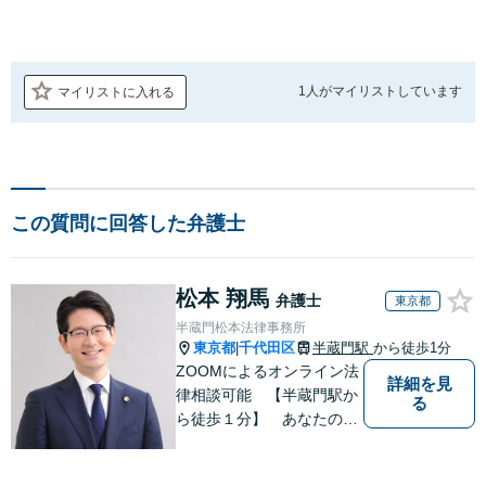
1人が
マイリストしています
マイリストに入れる
この質問に回答した弁護士
松本 翔馬
弁護士
東京都
半蔵門松本法律事務所
東京都
千代田区
半蔵門駅
から徒歩1分
|
ZOOMによるオンライン法
詳細を見
律相談可能 【半蔵門駅か
る
ら徒歩１分】 あなたの心
を軽くする 半蔵門松本法
律事務所です