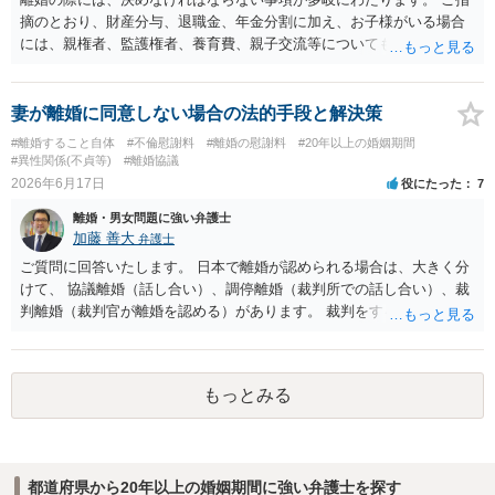
方についてはご事情を踏まえて方針を立てる必要がありますので、今
摘のとおり、財産分与、退職金、年金分割に加え、お子様がいる場合
後の交渉を有利に進めるためにも、お早めに弁護士へご相談されるこ
には、親権者、監護権者、養育費、親子交流等についても決める必要
とをおすすめします。
があります。 また、離婚成立までの間の婚姻費用についても問題とな
ります。 これらは相互に関連することも多く、特にお子様に関する事
項は、今後の生活に影響を与えます。 そのため、お子様がいらっしゃ
妻が離婚に同意しない場合の法的手段と解決策
る場合には、弁護士にご相談いただくことをお勧めしております。
#離婚すること自体
#不倫慰謝料
#離婚の慰謝料
#20年以上の婚姻期間
#異性関係(不貞等)
#離婚協議
2026年6月17日
役にたった
7
離婚・男女問題に強い弁護士
加藤 善大
弁護士
ご質問に回答いたします。 日本で離婚が認められる場合は、大きく分
けて、 協議離婚（話し合い）、調停離婚（裁判所での話し合い）、裁
判離婚（裁判官が離婚を認める）があります。 裁判をするためには、
原則として、調停を経る必要があります。 協議離婚と調停離婚は話し
合いによって離婚をするものですので、 奥様が離婚に応じない場合
は、離婚ができません。 それに対して、裁判離婚は、離婚原因が認め
もっとみる
られれば離婚ができますが、 奥様が、ご質問者のことを有責配偶者
（離婚原因を作った者）であると主張すれば、 それが認められ、当分
離婚できない可能性があります。 ただ、有責配偶者からの離婚請求の
場合も、 未成熟子がいない場合等の条件を満たせば、 一定期間の別居
都道府県から20年以上の婚姻期間に強い弁護士を探す
により（７年前後は必要であることが多いです。）、 裁判をすれば離