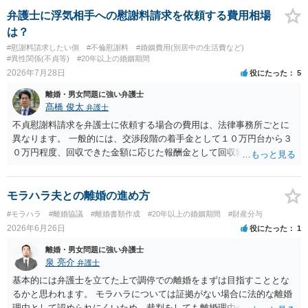
弁護士に浮気相手への慰謝料請求を依頼する費用相場
は？
#慰謝料請求したい側
#不倫慰謝料
#婚姻費用(別居中の生活費など)
#異性関係(不貞等)
#20年以上の婚姻期間
2026年7月28日
役にたった
5
離婚・男女問題に強い弁護士
髙橋 俊太
弁護士
不貞慰謝料請求を弁護士に依頼する場合の費用は、法律事務所ごとに
異なります。 一般的には、交渉段階の着手金として１０万円台から３
０万円程度、回収できた金額に応じた報酬金として回収額の１０％か
ら２０％程度が設定されていることがあります。訴訟に移行する場合
には、追加着手金や日当、実費が発生することもあります。 もっと
も、証拠が十分にあるか、相手方の住所・勤務先が分かるか、慰謝料
モラハラ夫との離婚の進め方
額、離婚の有無、交渉で終わるか訴訟まで見込むかによって、費用は
#モラハラ
#離婚協議
#離婚書類作成
#20年以上の婚姻期間
#財産分与
変わり得ます。依頼前に、交渉だけの場合、訴訟になった場合、回収
2026年6月26日
役にたった
1
できなかった場合の費用を確認しておくとよいでしょう。 弁護士選び
では、不貞慰謝料案件の経験が相応にあるか、費用体系が明確か、見
離婚・男女問題に強い弁護士
通しを過度に楽観的に言い過ぎないか、質問に具体的に答えてくれる
泉 亮介
弁護士
か、連絡方法（メール、電話、弁護士直接か事務局員を介するかな
基本的には弁護士を立てた上で調停での離婚をまずは目指すこととな
ど）や対応スピードが合うかを確認するとよいと思います。いずれに
るかと思われます。 モラハラについては証拠がない場合に法的な離婚
しましても、弁護士への相談・依頼にあたっては、証拠資料、夫と相
理由として認められにくいため、裁判をしても離婚理由が認められな