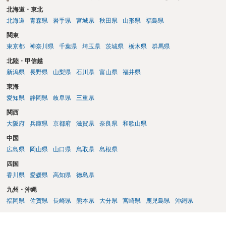
婚が認められる可能性はあります。 （いわゆる単身赴任では離婚の際
北海道・東北
に問題となる別居とは扱われないため、 別居期間を海外赴任当初から
北海道
青森県
岩手県
宮城県
秋田県
山形県
福島県
であるとすることは難しいと思われます。） 今後どのようにすれば離
関東
婚できるかというご質問に対する回答は、 まずは、家庭裁判所に離婚
東京都
神奈川県
千葉県
埼玉県
茨城県
栃木県
群馬県
調停を申し立て、 調停で離婚できない場合は、離婚訴訟（裁判）をす
るということになります。 調停の際から、ご記載のように、 ご自宅の
北陸・甲信越
名義を奥様に変更するなど、経済的に、相場以上の提案をしていくこ
新潟県
長野県
山梨県
石川県
富山県
福井県
とで、 離婚の可能性が増えるかもしれません。 それに加えて、離婚後
東海
も一定期間毎月の生活費を支払うという提案も考えられます。 なお、
調停から裁判を経て離婚する場合は、離婚できるとしても、離婚する
愛知県
静岡県
岐阜県
三重県
までに年単位の期間を要することを想定する必要があります。 （長い
関西
場合は、２年、３年の期間を要することもあります。） ご質問に対す
大阪府
兵庫県
京都府
滋賀県
奈良県
和歌山県
る回答は以上ですが、いずれにしても、簡単に離婚できる状況ではな
さそうですので、可能であれば、ご依頼になるかは別にして、お近く
中国
の弁護士に直接相談されて、今後の対応についてアドバイスを求める
広島県
岡山県
山口県
鳥取県
島根県
ことをおすすめいたします。 ご参考にしていただけますと幸いです。
四国
香川県
愛媛県
高知県
徳島県
九州・沖縄
福岡県
佐賀県
長崎県
熊本県
大分県
宮崎県
鹿児島県
沖縄県