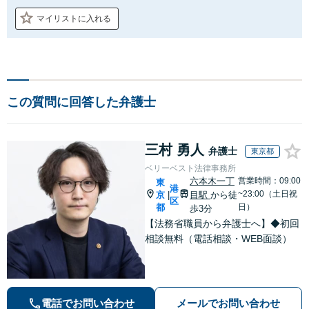
マイリストに入れる
この質問に回答した弁護士
三村 勇人
弁護士
東京都
ベリーベスト法律事務所
六本木一丁
営業時間：09:00
東
港
~23:00（土日祝
京
目駅
から徒
|
区
都
日）
歩3分
【法務省職員から弁護士へ】◆初回
相談無料（電話相談・WEB面談）
電話でお問い合わせ
メールでお問い合わせ