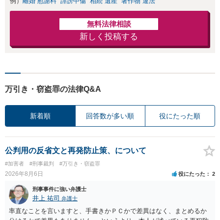
例）
離婚 慰謝料
誹謗中傷
相続 遺産
著作物 違法
無料法律相談
新しく投稿する
万引き・窃盗罪の法律Q&A
新着順
回答数が多い順
役にたった順
公判用の反省文と再発防止策、について
#加害者
#刑事裁判
#万引き・窃盗罪
2026年8月6日
役にたった
2
刑事事件に強い弁護士
井上 祐司
弁護士
率直なことを言いますと、手書きかＰＣかで差異はなく、まとめるか