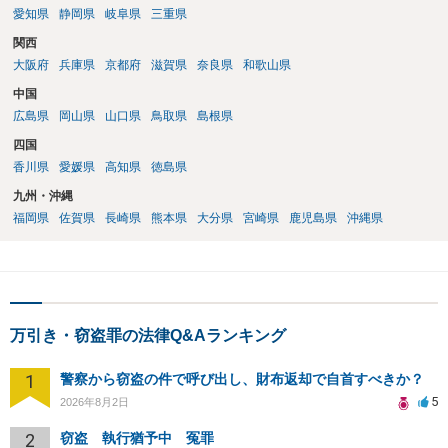
愛知県
静岡県
岐阜県
三重県
関西
大阪府
兵庫県
京都府
滋賀県
奈良県
和歌山県
中国
広島県
岡山県
山口県
鳥取県
島根県
四国
香川県
愛媛県
高知県
徳島県
九州・沖縄
福岡県
佐賀県
長崎県
熊本県
大分県
宮崎県
鹿児島県
沖縄県
万引き・窃盗罪の法律Q&Aランキング
1
警察から窃盗の件で呼び出し、財布返却で自首すべきか？
5
2026年8月2日
2
窃盗 執行猶予中 冤罪