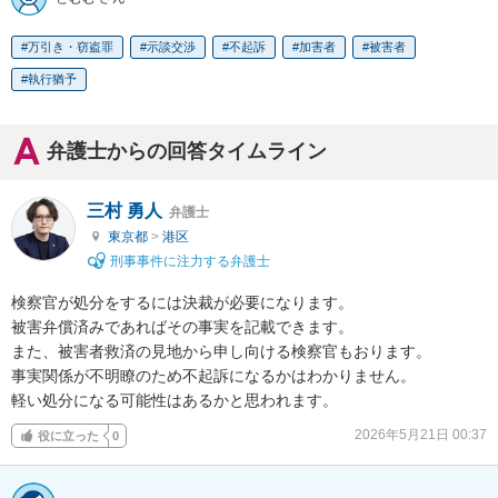
万引き・窃盗罪
示談交渉
不起訴
加害者
被害者
執行猶予
弁護士からの回答タイムライン
三村 勇人
弁護士
東京都
>
港区
刑事事件に注力する弁護士
検察官が処分をするには決裁が必要になります。

被害弁償済みであればその事実を記載できます。

また、被害者救済の見地から申し向ける検察官もおります。

事実関係が不明瞭のため不起訴になるかはわかりません。

軽い処分になる可能性はあるかと思われます。
2026年5月21日 00:37
役に立った
0