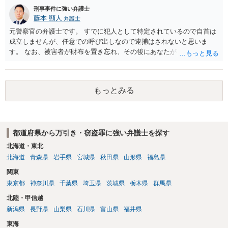
刑事事件に強い弁護士
藤本 顯人
弁護士
元警察官の弁護士です。 すでに犯人として特定されているので自首は
成立しませんが、任意での呼び出しなので逮捕はされないと思いま
す。 なお、被害者が財布を置き忘れ、その後にあなたがトイレに入
り、再び被害者がトイレに戻ったら財布が無かったような事情がある
と言い逃れはかなり厳しいものと思います。
もっとみる
都道府県から万引き・窃盗罪に強い弁護士を探す
北海道・東北
北海道
青森県
岩手県
宮城県
秋田県
山形県
福島県
関東
東京都
神奈川県
千葉県
埼玉県
茨城県
栃木県
群馬県
北陸・甲信越
新潟県
長野県
山梨県
石川県
富山県
福井県
東海