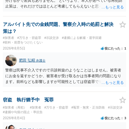
分けるかで差異もありません。 というより、本人が述べている再犯防
止策は、それだけではほとんど考慮してもらえないと思った方が良い
です。 提出するのであれば、 ・具体的に自身が受けているプログラム
やカウンセリング・治療の内容 ・利用している再犯防止策（例えば保
護観察所と連携した職業支援の内容や具体的な就労・監督状況） ・監
アルバイト先での金銭問題、警察介入時の処罰と解決
督者の証言 など、証拠で担保された客観性と実現可能性があるもので
策は？
なければあまり意味がありません。 もともと執行猶予が狙える事案で
#加害者
#万引き・窃盗罪
#示談交渉
#逮捕による解雇・退学回避
あれば本人の反省の言葉だけで十分であり、実刑となるか微妙な事案
#前科・前歴をつけたくない
では、本人が再発防止策をいくら述べてもほとんど効果は望めないと
2026年8月5日
役にたった
1
いうのが実感です。
肥田 弘昭
弁護士
警察は民事不介入ですので示談斡旋のようなことはしません。被害者
にお金を返すかどうか、被害者が受け取るかは当事者間の問題になり
ます。前科なども影響しますが可能性としては窃盗罪ですので、逮捕
勾留や略式起訴などの可能性もあります。ご参考にしてください。
窃盗 執行猶予中 冤罪
#加害者（再犯）
#加害者
#万引き・窃盗罪
#冤罪・無実・正当防衛
#示談交渉
#逮捕や勾留の阻止・準抗告
2026年8月4日
役にたった
3