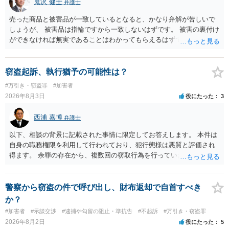
鬼沢 健士
弁護士
売った商品と被害品が一致しているとなると、かなり弁解が苦しいで
しょうが、 被害品は指輪ですから一致しないはずです。 被害の裏付け
ができなければ無実であることはわかってもらえるはずです。
窃盗起訴、執行猶予の可能性は？
#万引き・窃盗罪
#加害者
2026年8月3日
役にたった
3
西浦 嘉博
弁護士
以下、相談の背景に記載された事情に限定してお答えします。 本件は
自身の職務権限を利用して行われており、犯行態様は悪質と評価され
得ます。 余罪の存在から、複数回の窃取行為を行っていたことも悪質
性に加味されます。 また、被害額も窃盗事案としては多額の部類に入
ると思われます。 他方、余罪を含めた全額を弁済していることは、被
害者の経済的損害の回復として有利に斟酌されます。 また、前科前歴
警察から窃盗の件で呼び出し、財布返却で自首すべき
を有しないことも、規範意識が鈍磨しきっているとまでは言えず、有
か？
利な点です。 その他、家族の監督等の情状証拠を適切に提出すること
#加害者
#示談交渉
#逮捕や勾留の阻止・準抗告
#不起訴
#万引き・窃盗罪
で、私見ですが、執行猶予判決を視野に入れることが可能な事案と思
2026年8月2日
役にたった
5
われます。 上記、一つの意見として参考ください。