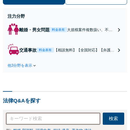
注力分野
離婚・男女問題
大規模案件複数扱い、不貞
料金表有
慰謝料/離婚/婚姻費用/財産
分与/監護権/養育費/親権/子
の引き渡し、解決実績が豊
交通事故
【相談無料】【全国対応】【弁護士
料金表有
富
費用特約利用可】交渉から訴訟まで
対応/後遺障害等級・過失割合・主婦
他3分野を表示
休損・評価損等、正当な賠償が得ら
れるようにサポート
法律Q&Aを探す
検索