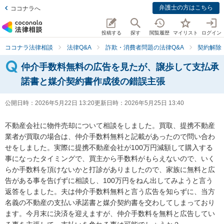
弁護士の方はこちら
ココナラへ
投稿する
探す
閲覧履歴
マイリスト
ログイン
ココナラ法律相談
法律Q&A
詐欺・消費者問題の法律Q&A
契約解除
仲介手数料無料の広告を見たが、譲歩して支払承
諾書と媒介契約書作成後の錯誤主張
公開日時：
2026年5月22日 13:20
更新日時：
2026年5月25日 13:40
不動産会社に物件売却について相談をしました。買取、提携不動産
業者が買取の場合は、仲介手数料無料と記載があったので問い合わ
せをしました。実際に提携不動産会社が100万円減額して購入する
事になったタイミングで、買主から手数料がもらえないので、いく
らか手数料を頂けないかと打診がありましたので、家族に無料と広
告がある事を告げずに相談し、100万円をねん出してみようと言う
返答をしました。夫は仲介手数料無料と言う広告を知らずに、当方
名義の不動産の支払い承諾書と媒介契約書を交わしてしまっており
ます。今月末に決済を迎えますが、仲介手数料を無料と広告してい