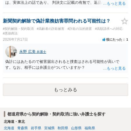
は、実体法上の話であり、 判決文に記載の有無で、返品義務の有無が
左右されることはありません。 ただし、「原告は被告に対し商品を返
品せよ」と判決文に書かれていなくても、 全額支払い判決の前提とし
て、契約不適合責任を理由に契約を解除してれば、 原状回復義務とし
新聞契約解除で偽計業務妨害罪問われる可能性は？
て、相談者さんは、商品の返品義務を負うことになります。 ただし、
#契約解除・契約取消
#高齢者の詐欺被害
#詐欺の法的措置
#高額請求への対応
訴訟上何等かの形で、返品義務の有無が争われ争点化していたが、 結
#悪徳商法
論として、返品義務が存在しないというような判断が判決理由中で下
2026年7月17日
役にたった
1
されていれば、 相手は返品請求を再度主張できない可能性はあります
（信義則による主張制限）。
永野 広美
弁護士
偽計にはあたるので被害届出されると捜査はされる可能性が高いで
す。なお、相手には弁護士がついていますか？
もっとみる
都道府県から契約解除・契約取消に強い弁護士を探す
北海道・東北
北海道
青森県
岩手県
宮城県
秋田県
山形県
福島県