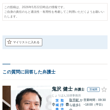
この投稿は、2026年5月22日時点の情報です。
ご自身の責任のもと適法性・有用性を考慮してご利用いただくようお願いい
たします。
マイリストに入れる
この質問に回答した弁護士
鬼沢 健士
弁護士
茨城県
じょうばん法律事務所
取手駅
か
営業時間：09:30
茨
取
~18:00（平日）
城
手
ら徒歩1
|
県
市
分