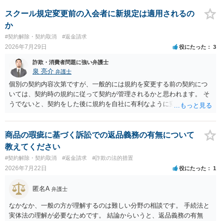
ということになり、解約するのは理由がないことになります。
スクール規定変更前の入会者に新規定は適用されるの
か
#契約解除・契約取消
#返金請求
2026年7月29日
役にたった
3
詐欺・消費者問題に強い弁護士
泉 亮介
弁護士
個別の契約内容次第ですが、一般的には規約を変更する前の契約につ
いては、契約時の規約に従って契約が管理されるかと思われます。 そ
うでないと、契約をした後に規約を自社に有利なように変更し、それ
を従前の顧客にも適用するということが認められてしまい不合理とな
る場合があるかと思われます。
商品の瑕疵に基づく訴訟での返品義務の有無について
教えてください
#契約解除・契約取消
#返金請求
#詐欺の法的措置
2026年7月22日
役にたった
1
匿名A
弁護士
なかなか、一般の方が理解するのは難しい分野の相談です。 手続法と
実体法の理解が必要なためです。 結論からいうと、返品義務の有無