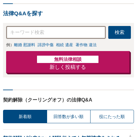
談で悩みを解消！使用
期間中の解雇も解決金
法律Q&Aを探す
あり／コロナ関係の解
雇・残業代未払いも対
応可【相談無料】
検索
例）
離婚 慰謝料
誹謗中傷
相続 遺産
著作物 違法
無料法律相談
新しく投稿する
契約解除（クーリングオフ）の法律Q&A
新着順
回答数が多い順
役にたった順