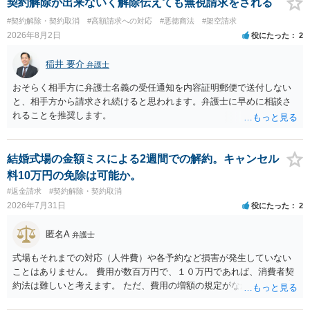
契約解除が出来ないく解除伝えても無視請求をされる
#契約解除・契約取消
#高額請求への対応
#悪徳商法
#架空請求
2026年8月2日
役にたった
2
稲井 要介
弁護士
おそらく相手方に弁護士名義の受任通知を内容証明郵便で送付しない
と、相手方から請求され続けると思われます。弁護士に早めに相談さ
れることを推奨します。
結婚式場の金額ミスによる2週間での解約。キャンセル
料10万円の免除は可能か。
#返金請求
#契約解除・契約取消
2026年7月31日
役にたった
2
匿名A
弁護士
式場もそれまでの対応（人件費）や各予約など損害が発生していない
ことはありません。 費用が数百万円で、１０万円であれば、消費者契
約法は難しいと考えます。 ただ、費用の増額の規定がなかったのに増
額するのは契約違反ですので、増額に応じずに契約を維持すればよい