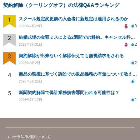
契約解除（クーリングオフ）の法律Q&Aランキング
1
スクール規定変更前の入会者に新規定は適用されるのか
3
2026年7月29日
2
結婚式場の金額ミスによる2週間での解約。キャンセル料10万円の免除は可能か。
2
2026年7月31日
3
契約解除が出来ないく解除伝えても無視請求をされる
2
2026年8月2日
4
商品の瑕疵に基づく訴訟での返品義務の有無について教えてください
1
2026年7月22日
5
新聞契約解除で偽計業務妨害罪問われる可能性は？
1
2026年7月17日
ココナラ法律相談について