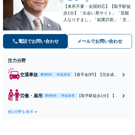
【来所不要・全国対応】【取手駅徒
歩1分】「出会い系サイト」「芸能
人なりすまし」「副業詐欺」「支援
金詐欺」このような詐欺被害のご相
談は私にお任せください！労働問題
は不当解雇・雇い止め・残業代未払
電話でお問い合わせ
メールでお問い合わせ
いの相談【完全成功報酬制】【相談
料着手金0円】
注力分野
交通事故
【着手金0円】【完全成功
事例6件
料金表有
報酬制】【取手駅1分】死
亡事故・重度後遺障害に実
績多数あり！3カ月以内ス
労働・雇用
【取手駅徒歩1分】【オ
事例6件
料金表有
ピード解決／示談金0円→5
ンライン相談可】【労
00万円の事例も「死亡事故
働問題の多彩な解決方
の慰謝料請求は遺族の正当
他1分野を表示
法をご提案】「会社と
な権利です」【24時間予約
争うのは気が引ける」
受付】【休日・電話相談
「残業代不払いは何が
可】【全国出張対応】
証拠になるの？」ご相