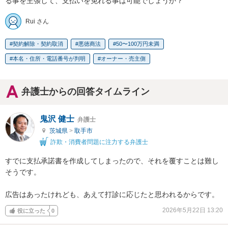
る事を主張して、支払いを免れる事は可能でしょうか？
Rui さん
契約解除・契約取消
悪徳商法
50〜100万円未満
本名・住所・電話番号が判明
オーナー・売主側
弁護士からの回答タイムライン
鬼沢 健士
弁護士
茨城県
>
取手市
詐欺・消費者問題に注力する弁護士
すでに支払承諾書を作成してしまったので、それを覆すことは難し
そうです。

広告はあったけれども、あえて打診に応じたと思われるからです。
2026年5月22日 13:20
役に立った
0