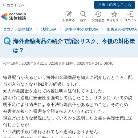
弁護士の方はこちら
ココナラへ
投稿する
探す
閲覧履歴
マイリスト
ログイン
ココナラ法律相談
法律Q&A
刑事事件の法律Q&A
加害者の法律Q&A
海外金融商品の紹介で訴訟リスク、今後の対応策
は？
公開日時：
2026年5月21日 02:58
更新日時：
2026年5月24日 09:40
毎月配当が入るという海外の金融商品を知人に紹介したところ、配
当が入らなくなり約2年が経過しました。

知人が弁護士を通じて内容証明を送付してきました。

説明時に過度に安全性を強調して話したこと、リスクについての説
明不足により過失による不法行為責任があるとのこと。そのため、
被害者が被った損害を全額支払えというものでした。

現在どのような状況になっているかを説明した文書を弁護士宛に送
付しましたが、

いつ法的手段に移行されても不思議はありません。
