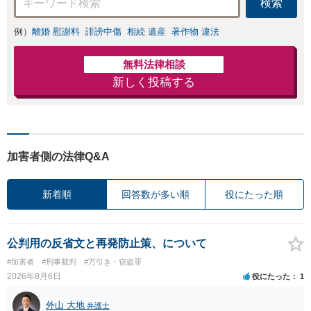
検索
例）
離婚 慰謝料
誹謗中傷
相続 遺産
著作物 違法
無料法律相談
新しく投稿する
加害者側の法律Q&A
新着順
回答数が多い順
役にたった順
公判用の反省文と再発防止策、について
#加害者
#刑事裁判
#万引き・窃盗罪
2026年8月6日
役にたった
1
外山 大地
弁護士