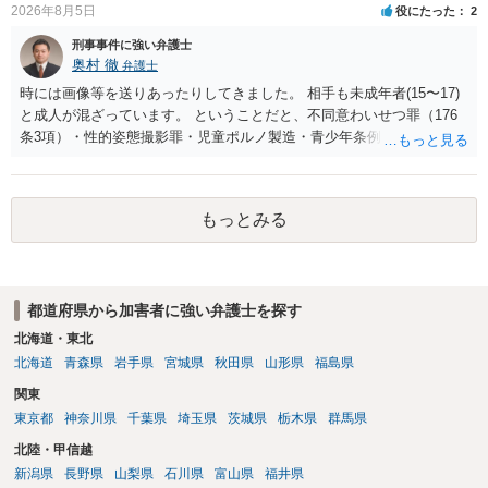
2026年8月5日
役にたった
2
刑事事件に強い弁護士
奥村 徹
弁護士
時には画像等を送りあったりしてきました。 相手も未成年者(15〜17)
と成人が混ざっています。 ということだと、不同意わいせつ罪（176
条3項）・性的姿態撮影罪・児童ポルノ製造・青少年条例違反（わいせ
つ行為 児童ポルノ要求）などが検討されます。 重い罪もあるの
で、警察にバレれば、それなりの捜査を受けるでしょう。
もっとみる
都道府県から加害者に強い弁護士を探す
北海道・東北
北海道
青森県
岩手県
宮城県
秋田県
山形県
福島県
関東
東京都
神奈川県
千葉県
埼玉県
茨城県
栃木県
群馬県
北陸・甲信越
新潟県
長野県
山梨県
石川県
富山県
福井県