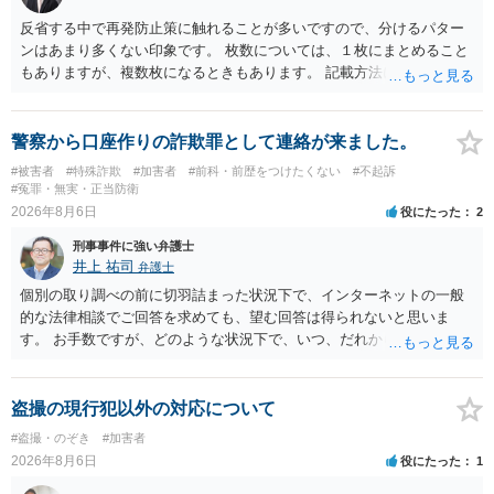
反省する中で再発防止策に触れることが多いですので、分けるパター
ンはあまり多くない印象です。 枚数については、１枚にまとめること
もありますが、複数枚になるときもあります。 記載方法については、
手書きかどうかで裁判官に与える印象が大きく変わることはないと思
います。 したがいまして、いずれも良いかと考えます。
警察から口座作りの詐欺罪として連絡が来ました。
#被害者
#特殊詐欺
#加害者
#前科・前歴をつけたくない
#不起訴
#冤罪・無実・正当防衛
2026年8月6日
役にたった
2
刑事事件に強い弁護士
井上 祐司
弁護士
個別の取り調べの前に切羽詰まった状況下で、インターネットの一般
的な法律相談でご回答を求めても、望む回答は得られないと思いま
す。 お手数ですが、どのような状況下で、いつ、だれからどのような
経緯で口座の提供を頼まれ開設したか、それによる詐欺等の収益がど
の程度だと聞いているのかということについて、お近くで詳細な法律
相談を受けられたうえで対処方法を探された方がよいと思われます。
盗撮の現行犯以外の対応について
一般論でいえば、任意取り調べの場合、ＩＣレコーダーを持参して取
#盗撮・のぞき
#加害者
り調べ内容を録音することは必須だと考えます。
2026年8月6日
役にたった
1