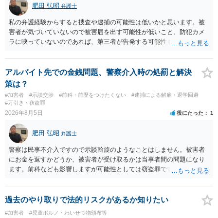
肥田 弘昭
弁護士
私の弁護経験からすると捜査や逮捕の可能性は低いかと思います。被
害者が気づいていないので被害届を出す可能性が低いこと、防犯カメ
ラに映っていないのであれば、第三者が告発する可能性も低いこと、
証拠は削除されていることからです。但し、「電車内で携帯で対面に
座る女性を盗撮(全体像写真1枚と5秒程度の動画)してしまいました。下
着や胸など強調したものではありません。」とありますが、少なくと
アルバイト先での金銭問題、警察介入時の処罰と解決
も捜査段階では性的姿態等撮影罪の被疑事実で逮捕勾留されるケース
策は？
が私の弁護経験では多くなった印象です（最終的には不起訴ないし各
#加害者
#示談交渉
#前科・前歴をつけたくない
#逮捕による解雇・退学回避
都道府県の迷惑防止条例違反になることもあります）。2度としないこ
#万引き・窃盗罪
とをお勧めいたします。ご参考にしてください。
2026年8月5日
役にたった
1
肥田 弘昭
弁護士
警察は民事不介入ですので示談斡旋のようなことはしません。被害者
にお金を返すかどうか、被害者が受け取るかは当事者間の問題になり
ます。前科なども影響しますが可能性としては窃盗罪ですので、逮捕
勾留や略式起訴などの可能性もあります。ご参考にしてください。
過去のやり取りで法的リスクがあるか知りたい
#加害者
#児童ポルノ・わいせつ物頒布等