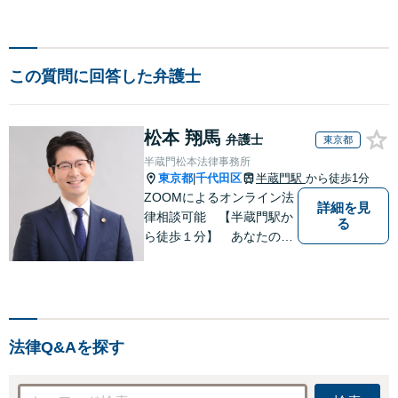
この質問に回答した弁護士
松本 翔馬
弁護士
東京都
半蔵門松本法律事務所
東京都
千代田区
半蔵門駅
から徒歩1分
|
ZOOMによるオンライン法
詳細を見
律相談可能 【半蔵門駅か
る
ら徒歩１分】 あなたの心
を軽くする 半蔵門松本法
律事務所です
法律Q&Aを探す