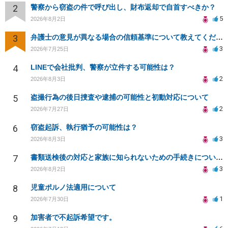
2
警察から窃盗の件で呼び出し、財布返却で自首すべきか？
5
2026年8月2日
3
弁護士の意見が異なる場合の信頼基準について教えてください
3
2026年7月25日
4
LINEで会社批判、警察が立件する可能性は？
2
2026年8月3日
5
盗撮行為の後日捜査や逮捕の可能性と初動対応について
2
2026年7月27日
6
窃盗起訴、執行猶予の可能性は？
3
2026年8月3日
7
書類送検後の対応と家族に知られないための手続きについて相談
3
2026年8月2日
8
児童ポルノ法適用について
1
2026年7月30日
9
加害者で不起訴希望です。