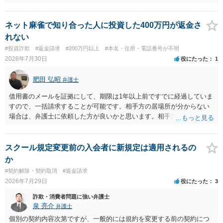
額するのは契約違反ですので、増額に応じずに契約を維持すればよい
ということになり、解約するのは理由がないことになります。
ネット麻雀で知り合った人に投資した400万円が返金さ
れない
#投資詐欺
#返金請求
#200万円以上
#本名・住所・電話番号が不明
2026年7月30日
役にたった
1
肥田 弘昭
弁護士
借用書のメールを証拠にして、期限は1年以上前ですでに経過していま
すので、一括請求することが可能です。相手方の居場所が分からない
場合は、弁護士に依頼した方が良いかと思います。相手方の居場所が
分かるのであれば、個人でもできるかと思います。ご参考にしてくだ
さい。
スクール規定変更前の入会者に新規定は適用されるの
か
#契約解除・契約取消
#返金請求
2026年7月29日
役にたった
3
詐欺・消費者問題に強い弁護士
泉 亮介
弁護士
個別の契約内容次第ですが、一般的には規約を変更する前の契約につ