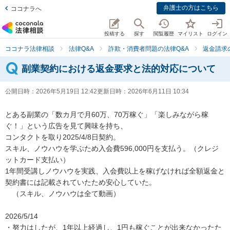
弁護士の方はこちら
ココナラへ
投稿する
探す
閲覧履歴
マイリスト
ログイン
ココナラ法律相談
法律Q&A
詐欺・消費者問題の法律Q&A
返金請求
副業契約における返金要求と法的対応について
公開日時：
2026年5月19日 12:42
更新日時：
2026年6月11日 10:34
とある副業の「数カ月で月60万、70万稼ぐ」「楽しみながら稼
ぐ！」という広告を見て興味を持ち、

コンタクトを取り2025/4/8日契約。

スキル、ノウハウを学ぶため入会費596,000円を支払う。（クレジ
ットカード支払い）

1年間受講しノウハウを実践、入会費以上を稼げなければ全額返金と
契約書には記載されていたため安心していた。

　（スキル、ノウハウは全て動画）

2026/5/14

・努力はしたが、1年以上経過し、1円も稼ぐことが出来なかったた