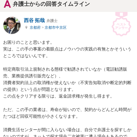
弁護士からの回答タイムライン
西谷 拓哉
弁護士
京都府
>
京都市中京区
お困りのことと思います。

実は、この手の事案の着眼点はノウハウの実践の有無とかそういう
ところではないんです。

特定商取引法上規制される態様で勧誘されていなか（電話勧誘販
売、業務提供誘引販売など）、

消費者契約法上の取消権が使えないか（不実告知取消や断定的判断
の提供）という点が問題となります。

この点をクリアする限りは、返金請求権が発生し得ます。

ただ、この手の業者は、寿命が短いので、契約からどんどん時間が
たつほど回収可能性が小さくなります。

消費生活センターが間に入らない場合は、自分で弁護士を探すしか
ないのですが、ネットで探す場合二次被害に遭う場合もあるので、