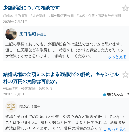
少額訴訟について相談です
#詐欺の法的措置
#返金請求
#10〜50万円未満
#本名・住所・電話番号が判明
2026年7月31日
肥田 弘昭
弁護士
上記の事情であっても、少額訴訟自体は違法ではないかと思います。
但し、住民票などを取得して、特定をしっかりと調査した方がリスク
が低減するかと思います。ご参考にしてください。
結婚式場の金額ミスによる2週間での解約。キャンセル
料10万円の免除は可能か。
#返金請求
#契約解除・契約取消
2026年7月31日
役にたった
2
匿名A
弁護士
式場もそれまでの対応（人件費）や各予約など損害が発生していない
ことはありません。 費用が数百万円で、１０万円であれば、消費者契
約法は難しいと考えます。 ただ、費用の増額の規定がなかったのに増