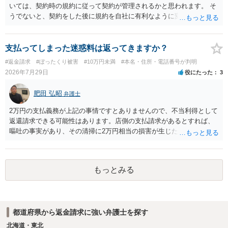
いては、契約時の規約に従って契約が管理されるかと思われます。 そ
うでないと、契約をした後に規約を自社に有利なように変更し、それ
を従前の顧客にも適用するということが認められてしまい不合理とな
る場合があるかと思われます。
支払ってしまった迷惑料は返ってきますか？
#返金請求
#ぼったくり被害
#10万円未満
#本名・住所・電話番号が判明
2026年7月29日
役にたった
3
肥田 弘昭
弁護士
2万円の支払義務が上記の事情ですとありませんので、不当利得として
返還請求できる可能性はあります。店側の支払請求があるとすれば、
嘔吐の事実があり、その清掃に2万円相当の損害が生じた場合です。ご
参考にしてください。
もっとみる
都道府県から返金請求に強い弁護士を探す
北海道・東北