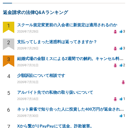
返金請求の法律Q&Aランキング
1
スクール規定変更前の入会者に新規定は適用されるのか
3
2026年7月29日
2
支払ってしまった迷惑料は返ってきますか？
3
2026年7月29日
3
結婚式場の金額ミスによる2週間での解約。キャンセル料10万円の免除は可能か。
2
2026年7月31日
4
少額訴訟について相談です
2026年7月31日
5
アルバイト先での私物の取り扱いについて
1
2026年7月16日
6
ネット麻雀で知り合った人に投資した400万円が返金されない
1
2026年7月30日
7
Xから繋がりPayPayにて送金、詐欺被害。