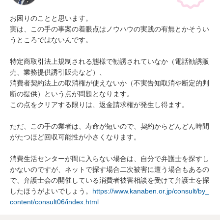
お困りのことと思います。

実は、この手の事案の着眼点はノウハウの実践の有無とかそうい
うところではないんです。

特定商取引法上規制される態様で勧誘されていなか（電話勧誘販
売、業務提供誘引販売など）、

消費者契約法上の取消権が使えないか（不実告知取消や断定的判
断の提供）という点が問題となります。

この点をクリアする限りは、返金請求権が発生し得ます。

ただ、この手の業者は、寿命が短いので、契約からどんどん時間
がたつほど回収可能性が小さくなります。

消費生活センターが間に入らない場合は、自分で弁護士を探すし
かないのですが、ネットで探す場合二次被害に遭う場合もあるの
で、弁護士会の開催している消費者被害相談を受けて弁護士を探
したほうがよいでしょう。
https://www.kanaben.or.jp/consult/by_
content/consult06/index.html