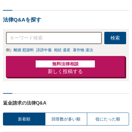
ブルを防ぐ予防法務を重視
への損害賠償請求など、企
業間の債権回収に幅広く対
応「フリーランスの報酬未
法律Q&Aを探す
払いもご相談ください」
検索
例）
離婚 慰謝料
誹謗中傷
相続 遺産
著作物 違法
無料法律相談
新しく投稿する
返金請求の法律Q&A
新着順
回答数が多い順
役にたった順