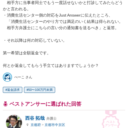
　相手方に当事者同士でもう一度話せないかと打診してみたらどう
かと言われる。

・消費生活センター側の対応をJust Answerに伝えたところ、

　「消費生活センターのやり方では満足のいく結果は得られない。

　相手方弁護士にこちらの言い分の通知書を送るべき」と返答。

・それ以降は何の対応していない。

第一希望は全額返金です。

何とか返金してもらう手立てはありますでしょうか？
ぺーこ さん
返金請求
50〜100万円未満
ベストアンサーに選ばれた回答
西谷 拓哉
弁護士
京都府
>
京都市中京区