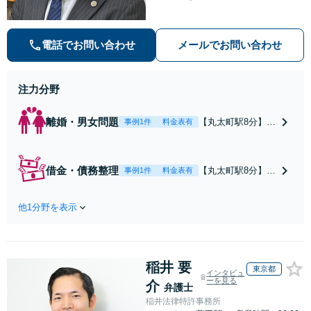
す【不動産・住まい】宅地建物取引
士の試験に合格、不動産分野の取扱
実績あり【相続・遺言】相談者さま
電話でお問い合わせ
メールでお問い合わせ
に寄り添い、円滑な相続を目指しま
す
注力分野
離婚・男女問題
【丸太町駅8分】調
事例1件
料金表有
停や条件交渉を有
利に進めるには、
法的な根拠に基づ
借金・債務整理
【丸太町駅8分】
事例1件
料金表有
く冷静な主張が重
【弁護士歴10年】
要です。財産分与
自己破産、任意整
／養育費など【弁
他1分野を表示
理、個人整理、時
護士歴10年】離婚
効の援用など。浪
後の生活を見据え
費・事業の失敗に
てアドバイスしま
よる借金も、相談
すので、お気軽に
稲井 要
者さまのご要望を
東京都
インタビュ
ご相談ください
踏まえ、解決策を
ーを見る
介
弁護士
【初回相談３０分
提示します【破産
稲井法律特許事務所
無料】【電話相談
管財人就任経験