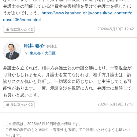
弁護士会の開催している消費者被害相談を受けて弁護士を探したほ
うがよいでしょう。
https://www.kanaben.or.jp/consult/by_content/c
onsult06/index.html
2026年5月19日 12:42
役に立った
2
稲井 要介
弁護士
東京都
>
大田区
弁護士を立てれば、相手方弁護士との示談交渉により、一部返金が
可能かもしれません。弁護士を立てなければ、相手方弁護士は、訴
訟リスクが低いと判断し、一切返金に応じない、と主張してくる可
能性があります。一度、示談交渉を視野に入れ、弁護士に相談して
も良いと思います。
2026年5月19日 12:47
役に立った
2
この投稿は、2026年5月19日時点の情報です。
ご自身の責任のもと適法性・有用性を考慮してご利用いただくようお願いい
たします。