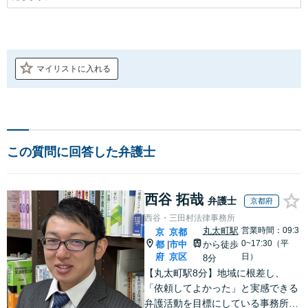
マイリストに入れる
この質問に回答した弁護士
西谷 拓哉
弁護士
京都府
西谷・三田村法律事務所
丸太町駅
営業時間：09:3
京
京都
0~17:30（平
都
市中
から徒歩
|
府
京区
日）
8分
【丸太町駅8分】地域に根差し、
「依頼してよかった」と実感できる
弁護活動を目標にしている事務所で