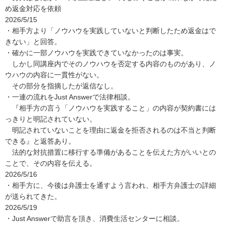
め返金対応を依頼

2026/5/15

・相手方より「ノウハウを実践していないと判断したため返金はで
きない」と回答。

・確かに一部ノウハウを実践できていなかったのは事実。

　しかし同講座内でそのノウハウを否定する内容のものがあり、ノ
ウハウの内容に一貫性がない。

　その部分を指摘したが返信なし。

・一連の流れをJust Answerで法律相談。

　『相手方の言う「ノウハウを実践すること」の内容が契約書には
っきりと明記されていない。

　明記されていないことを理由に返金を拒否されるのは不当と判断
できる』と返答あり。

　法的な対抗措置に移行する準備があることを伝えた方がいいとの
ことで、その内容を伝える。

2026/5/16

・相手方に、今後は弁護士を通すよう言われ、相手方弁護士の詳細
が送られてきた。

2026/5/19

・Just Answerで助言を頂き、消費生活センターに相談。
