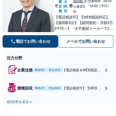
蒲田駅
か
営業時間：09:00
東
大
可】
有】【初回相談30
~18:00（平日）
京
田
ら徒歩5
|
分無料】
都
区
分
【電話相談可】【WEB面談対応】
【蒲田駅5分】【顧問契約：月額3万
3千円～】「大手素材メーカーで20
年勤務、知的財産業務10年の経験」
「契約書のリーガルチェック」「債
電話でお問い合わせ
メールでお問い合わせ
権回収：売掛金や請負代金の未払
い、取引先への損害賠償請求に対
応」【休日・夜間相談可】
注力分野
企業法務
【電話相談＆WEB面談
事例5件
料金表有
可】【弁理士資格あり】
【蒲田駅5分】【顧問契
約：月3.3万円～】「大手
債権回収
【電話相談可】【WEB面
事例1件
料金表有
素材メーカーで20年勤務、
談対応】【蒲田駅5分】債
知的財産業務10年の経験」
権回収は初動が肝心なの
現場を知る弁護士として、
他3分野を表示
で、スピーディーな対応を
貴社のビジネスを法的側面
心がけています。売掛金や
から力強く支えます。トラ
請負代金の未払い、取引先