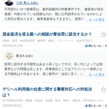
三村 勇人
弁護士
不同意わいせつ致傷罪は、裁判員裁判の対象事件です。 被疑者が現在
逮捕・勾留されている段階なのか、既に公判請求されているのかによ
り対応が変わります。 被害者参加もできますし、損害賠償命令制度も
刑事和解も活用できます。 私なら、被告人本人だけでなく、親族等の
第三者を保証人とする内容で債務名義を取得できるの、まずは刑事和
解を検討します。 弁護士に依頼せず、ご自身で手続きを進めることは
貸金返済を巡る親への相談が脅迫罪に該当するか？
できますが、経験上うまくいった例をみたことがありません。 弁護士
#恐喝・脅迫
#名誉毀損罪・侮辱罪
#個人・プライベート
#140万円以下
へご相談されることをお勧めはいたします。 ※余談ですが、被害者通
2026年6月13日
役にたった
2
知を依頼すると現在の検察庁での捜査進行や公判期日を知ることがで
きますので、送致後であれば検察庁に電話してみてください。
匿名A
弁護士
犯罪に該当する可能性はあまり高くないですが、言い方によっては強
要罪などの問題は生じます。民事責任としてはプライバシー侵害とな
る可能性は十分あります。逆に相手の「会社に言う」という発言は脅
迫の可能性はあります。ただ、この種のトラブルでは警察は動かない
（双方の主張ともに取り合わない）でしょう。 返済がなされないので
あれば訴訟や支払督促など法的措置を取るべきというのが法律相談と
デリヘル利用後の合意に関する警察対応への対処法
しての模範解答となります。「親に言う」という行為が犯罪に該当し
は？
ないとしても、本件のように余計なトラブルを招き、相手が反発して
#不同意性交等罪
#痴漢・性犯罪
#恐喝・脅迫
#暴行・傷害罪
#不同意わいせつ
任意の返済が期待できなくなり、事情によっては不法行為を主張され
2026年6月9日
役にたった
2
て事実上相殺（減額）となってしまうリスクもあり、何の得にもなり