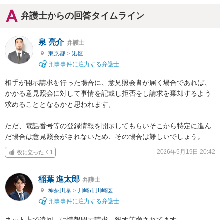
弁護士からの回答タイムライン
泉 亮介
弁護士
東京都
>
港区
刑事事件に注力する弁護士
相手が開示請求を行った場合に、意見照会書が届く場合であれば、
かかる意見照会に対して事情を記載し拒否をし請求を棄却するよう
求めることとなるかと思われます。

ただ、電話番号等の登録情報を開示してもらいそこから特定に進ん
だ場合は意見照会がされないため、その場合は難しいでしょう。
2026年5月19日 20:42
役に立った
1
稲葉 進太郎
弁護士
神奈川県
>
川崎市川崎区
刑事事件に注力する弁護士
ネット上で遠回しに情報開示請求し殺す等脅されてます
