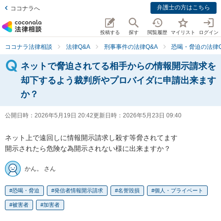
弁護士の方はこちら
ココナラへ
投稿する
探す
閲覧履歴
マイリスト
ログイン
ココナラ法律相談
法律Q&A
刑事事件の法律Q&A
恐喝・脅迫の法律Q
ネットで脅迫されてる相手からの情報開示請求を
却下するよう裁判所やプロバイダに申請出来ます
か？
公開日時：
2026年5月19日 20:42
更新日時：
2026年5月23日 09:40
ネット上で遠回しに情報開示請求し殺す等脅されてます

開示されたら危険な為開示されない様に出来ますか？
かん。 さん
恐喝・脅迫
発信者情報開示請求
名誉毀損
個人・プライベート
被害者
加害者