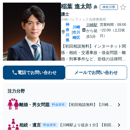
ないます「企業や
負担を軽減「弁護
稲葉 進太郎
お店の風評被害対
弁
神奈川県
士の交渉で慰謝料
策／売り上げ低下
護士
金額アップ／減額
防止のために尽
川崎パシフィック法律事務所
交渉も対応可」
力」加害者側の対
神
川崎駅
営業時間：09:00
【完全個室対応】
川崎
奈
応可：開示請求の
~22:00（土日祝
から徒
市川
|
川
意見照会が来たと
日）
歩1分
崎区
県
きの対処法、被害
【初回相談無料】インターネット関
者との示談交渉
係・相続・交通事故・借金問題・離
婚・刑事事件など、皆様の法律問題
を解決すべく、親身になって取り組
みます。クチコミ・リピーターの方
電話でお問い合わせ
メールでお問い合わせ
も多数。お気軽にお問い合わせ下さ
い。
注力分野
離婚・男女問題
【初回相談無料】【川崎駅
料金表有
徒歩1分】不貞行為の慰謝料
（請求された／請求した
い）・熟年離婚・年金分
相続・遺言
【川崎駅より徒歩１分】【初回相
料金表有
割・婚姻費用・養育費・財