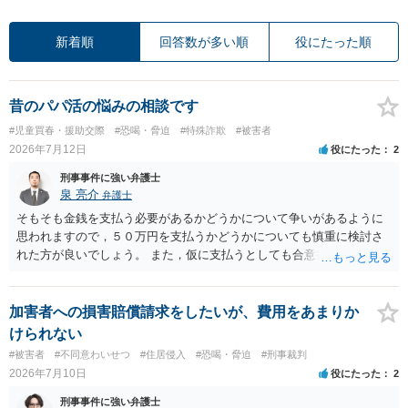
新着順
回答数が多い順
役にたった順
昔のパパ活の悩みの相談です
#児童買春・援助交際
#恐喝・脅迫
#特殊詐欺
#被害者
2026年7月12日
役にたった
2
刑事事件に強い弁護士
泉 亮介
弁護士
そもそも金銭を支払う必要があるかどうかについて争いがあるように
思われますので，５０万円を支払うかどうかについても慎重に検討さ
れた方が良いでしょう。 また，仮に支払うとしても合意書を交わし，
清算条項等を入れた上で，相手との関係をしっかりと断てるように書
面を作成したうえで支払いをする必要があるでしょう。 一度弁護士に
相談をされた方が良いかと思われます。
加害者への損害賠償請求をしたいが、費用をあまりか
けられない
#被害者
#不同意わいせつ
#住居侵入
#恐喝・脅迫
#刑事裁判
2026年7月10日
役にたった
2
刑事事件に強い弁護士