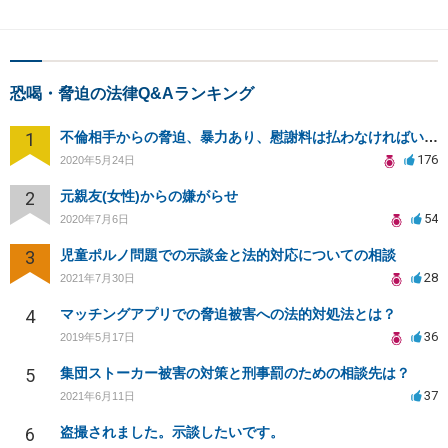
恐喝・脅迫の法律Q&Aランキング
1
不倫相手からの脅迫、暴力あり、慰謝料は払わなければいけませんか
176
2020年5月24日
2
元親友(女性)からの嫌がらせ
54
2020年7月6日
3
児童ポルノ問題での示談金と法的対応についての相談
28
2021年7月30日
4
マッチングアプリでの脅迫被害への法的対処法とは？
36
2019年5月17日
5
集団ストーカー被害の対策と刑事罰のための相談先は？
37
2021年6月11日
6
盗撮されました。示談したいです。