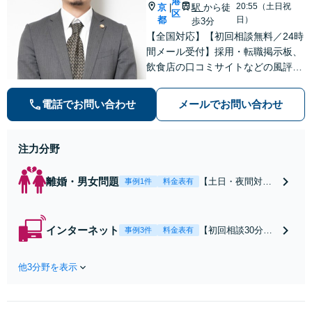
港
20:55（土日祝
京
駅
から徒
|
区
都
日）
歩3分
【全国対応】【初回相談無料／24時
間メール受付】採用・転職掲示板、
飲食店の口コミサイトなどの風評被
害対策など実績あり！【刑事】犯罪
の種類を問わず相談可。可能な限り
電話でお問い合わせ
メールでお問い合わせ
早期対応で駆けつけサポート【労
働】不当解雇・残業代請求はおまか
せください
注力分野
離婚・男女問題
【土日・夜間対応
事例1件
料金表有
可】【初回相談30
分無料】「相手方
から書面を提示さ
インターネット
【初回相談30分無
事例3件
料金表有
れたら、サインす
料】状況に応じて
る前にご相談を」
手段を使い分け、
経験豊富な弁護士
他3分野を表示
適切な方法で投稿
が全力で交渉にあ
の削除・発信者情
たります！相手方
報開示請求をおこ
と直接話す精神的