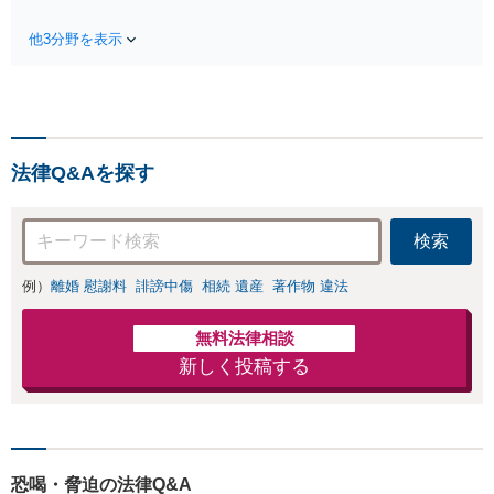
談無料】遺産相続トラブルや遺言
産分与・離婚の慰謝料など
作成などの相続問題に豊富な実績
実績多数。川崎地域に根ざ
他3分野を表示
があります。安心・信頼・丁寧を
した弁護士として、あなた
心がけ，質の高いリーガルサービ
の人生の再スタートを全力
スを目指しております。
で後押しします。
法律Q&Aを探す
検索
例）
離婚 慰謝料
誹謗中傷
相続 遺産
著作物 違法
無料法律相談
新しく投稿する
恐喝・脅迫の法律Q&A