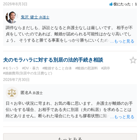
2026年8月3日
役にたった
1
鬼沢 健士
弁護士
調停ならまだしも、訴訟となると弁護士なしは厳しいです。 相手が不
貞をしていたのであれば、離婚が認められる可能性はかなり高いでし
ょう。 そうすると勝てる事案をしっかり勝ちにいくためにも弁護士委
任を強くおすすめします。
夫のモラハラに対する別居の法的手続き相談
#モラハラ
#DV・暴力
#離婚すること自体
#離婚の慰謝料
#調停
#婚姻費用(別居中の生活費など)
2026年7月30日
匿名A
弁護士
日々お辛い状況に苛まれ、お気の毒に思います。 弁護士が離婚のお手
伝いをする場合、お相手である夫に別居（夫の転居）を求めることは
殆どありません。断られた場合にたちまち膠着状態に陥ってしまうの
と、同居中の依頼者ご本人をますます窮地に陥らせてしまう可能性が
高いためです。 実務的には、ご相談者さまが転居する形で離婚協議等
を進める選択を採らざるを得ないことが圧倒的多数です。
もっとみる