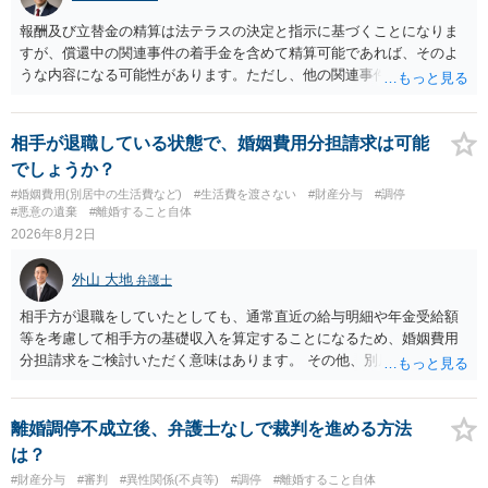
に抵抗する可能性が高いのであれば、むしろ淡々と調停不成立にして
離婚訴訟で離婚原因を主張し、判決へ持っていく方が近道であること
報酬及び立替金の精算は法テラスの決定と指示に基づくことになりま
も少なくありません。見通し等を含め、弁護士へ相談・依頼した方が
すが、償還中の関連事件の着手金を含めて精算可能であれば、そのよ
よいと思います。
うな内容になる可能性があります。ただし、他の関連事件でも相手方
から金銭を取得できる場合には個別に考える場合もあります。個別事
情によって対応が違いますので、法テラスへお尋ねいただいた方が確
実です。
相手が退職している状態で、婚姻費用分担請求は可能
でしょうか？
#婚姻費用(別居中の生活費など)
#生活費を渡さない
#財産分与
#調停
#悪意の遺棄
#離婚すること自体
2026年8月2日
外山 大地
弁護士
相手方が退職をしていたとしても、通常直近の給与明細や年金受給額
等を考慮して相手方の基礎収入を算定することになるため、婚姻費用
分担請求をご検討いただく意味はあります。 その他、別居の経緯、質
問者様の年収、監護されているお子様がいるかといった事情をふまえ
て、ご検討いただくのが良いかと思います。
離婚調停不成立後、弁護士なしで裁判を進める方法
は？
#財産分与
#審判
#異性関係(不貞等)
#調停
#離婚すること自体