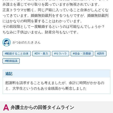
弁護士を通じてやり取りを図っていますが無視されています。

正直トラウマが酷く、同じ戸籍に入っていること自体がしんどくな
ってきています。婚姻無効裁判をするつもりですが、婚姻無効裁判
にはかなりの時間を要することはわかっています。

その前段階として一度離婚するというのは可能なんでしょうか？

ちなみに子供はいません。財産分与もないです。
かつおのたたき さん
離婚すること自体
DV・暴力
モラハラ
借金・浪費癖
調停
離婚協議
追記
慰謝料を請求することも考えましたが、余計に時間がかかるの
と、大学生というのもあり金銭面から断念しました
弁護士からの回答タイムライン