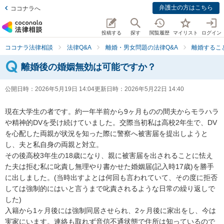
弁護士の方はこちら
ココナラへ
投稿する
探す
閲覧履歴
マイリスト
ログイン
ココナラ法律相談
法律Q&A
離婚・男女問題の法律Q&A
離婚するこ
離婚後の婚姻無効は可能ですか？
公開日時：
2026年5月19日 14:04
更新日時：
2026年5月22日 14:40
現在大学生の者です。約一年半前から9ヶ月ものの間夫からモラハラ
や精神的DVを受け続けていました。交際当初私は高校2年生で、DV
を心配した両親が状況を知った際に警察へ被害届を提出しようと
し、夫と私自身の両親と対立。

その後高校3年生の18歳になり、親に被害届を出されることに怯え
た夫は拒む私に叱責し無理やり書かせた婚姻届(記入時17歳)を勝手
に出しました。(当時出すよとは何回も言われていて、その度に拒否
しては強制的にはいと言うまで叱責されるような日常の繰り返しで
した)

入籍から1ヶ月後には強制同居させられ、2ヶ月後に家出をし、今は
実家にいます。連絡も取れず音信不通状態で住所は知っているので