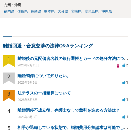
九州・沖縄
福岡県
佐賀県
長崎県
熊本県
大分県
宮崎県
鹿児島県
沖縄県
離婚回避・合意交渉の法律Q&Aランキング
1
離婚後の元配偶者名義の銀行通帳とカードの処分方法について
2
2026年7月13日
2
離婚調停について知りたい。
1
2026年8月6日
3
法テラスの一括精算について
1
2026年8月3日
4
離婚調停不成立後、弁護士なしで裁判を進める方法は？
1
2026年8月3日
5
相手が退職している状態で、婚姻費用分担請求は可能でしょうか？