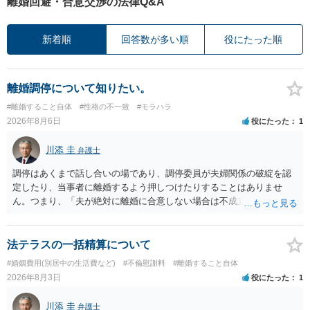
離婚回避・合意交渉の法律Q&A
新着順
回答数が多い順
役にたった順
離婚調停について知りたい。
#離婚すること自体
#性格の不一致
#モラハラ
2026年8月6日
役にたった
1
川添 圭
弁護士
調停はあくまで話し合いの場であり、調停委員が夫婦関係の破綻を認
定したり、当事者に離婚するよう押しつけたりすることはありませ
ん。つまり、「夫が絶対に離婚に合意しない場合は不成立になり」、
離婚訴訟を提起して離婚を命じる判決を得て確定しなければ離婚はで
きません。 調停段階での離婚成立を希望するなら、夫が離婚に前向き
になるような条件提示をする等、模索するほかありません（極端な話
法テラスの一括精算について
をいえば、夫から「この条件なら離婚してもよい」として提示された
#婚姻費用(別居中の生活費など)
#不倫慰謝料
#離婚すること自体
条件を全部丸呑みする、という方法しかないかもしれません）。た
2026年8月3日
役にたった
1
だ、離婚訴訟をしたくないという考えを見透かされてしまうと、逆に
足下を見られてしまいますので、注意する必要があります。 夫が離婚
川添 圭
弁護士